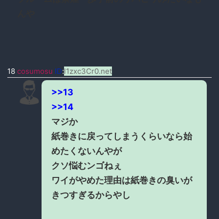
んや
18
cosumosu
ID
:
l1zxc3Cr0.net
>>13
>>14
マジか
紙巻きに戻ってしまうくらいなら始
めたくないんやが
クソ悩むンゴねぇ
ワイがやめた理由は紙巻きの臭いが
きつすぎるからやし