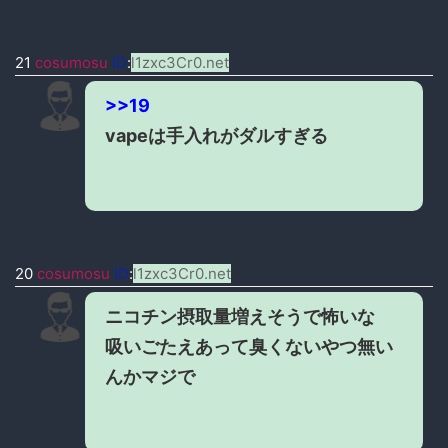
21
cosumosu
ID
:
l1zxc3Cr0.net
>>19
vapeは手入れがダルすぎる
20
cosumosu
ID
:
l1zxc3Cr0.net
ニコチン摂取量増えそうで怖いな
吸いごたえあって臭くないやつ無い
んかマジで