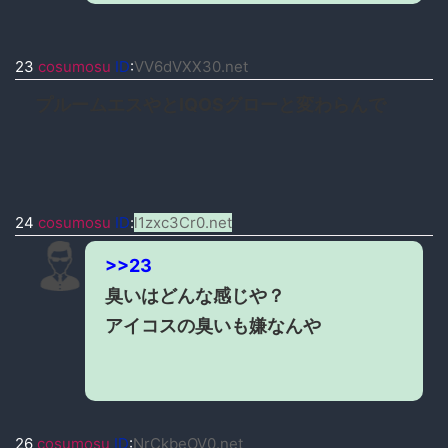
23
cosumosu
ID
:
VV6dVXX30.net
プルームエスやとIQOSグローと変わらんで
24
cosumosu
ID
:
l1zxc3Cr0.net
>>23
臭いはどんな感じや？
アイコスの臭いも嫌なんや
26
cosumosu
ID
:
NrCkbeOV0.net