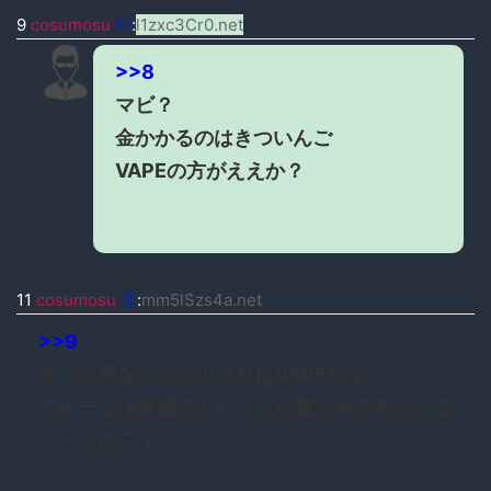
9
cosumosu
ID
:
l1zxc3Cr0.net
>>8
マビ？
金かかるのはきついんご
VAPEの方がええか？
11
cosumosu
ID
:
mm5lSzs4a.net
>>9
タバコ感ないのでよければVAPEやな
プルームは普通のタバコとか電子系の倍かかる
ソースはワイ