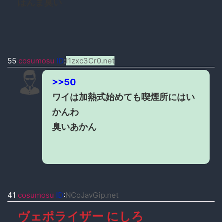
ほんま臭い
55
cosumosu
ID
:
l1zxc3Cr0.net
>>50
ワイは加熱式始めても喫煙所にはい
かんわ
臭いあかん
41
cosumosu
ID
:
NCoJavGip.net
ヴェポライザー にしろ