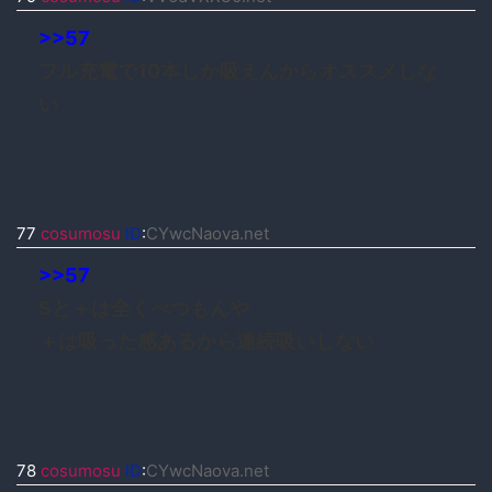
>>57
フル充電で10本しか吸えんからオススメしな
い
77
cosumosu
ID
:
CYwcNaova.net
>>57
Sと＋は全くべつもんや
＋は吸った感あるから連続吸いしない
78
cosumosu
ID
:
CYwcNaova.net