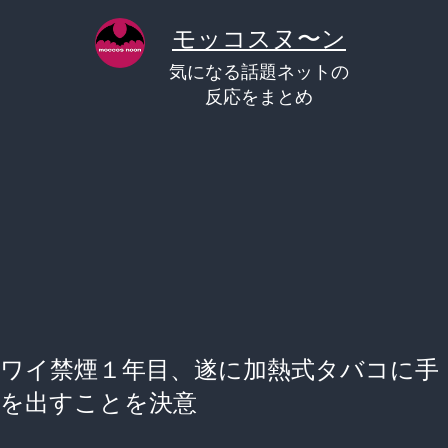
コ
モッコスヌ〜ン
ン
気になる話題ネットの
テ
反応をまとめ
ン
ツ
へ
ス
キ
ッ
プ
ワイ禁煙１年目、遂に加熱式タバコに手
を出すことを決意