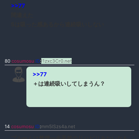
>>77
間違えた
Sは吸った感あるから連続吸いしない
80
cosumosu
ID
:
l1zxc3Cr0.net
>>77
＋は連続吸いしてしまうん？
14
cosumosu
ID
:
mm5lSzs4a.net
プルームは禁煙一歩手前のリハビリみたいなも