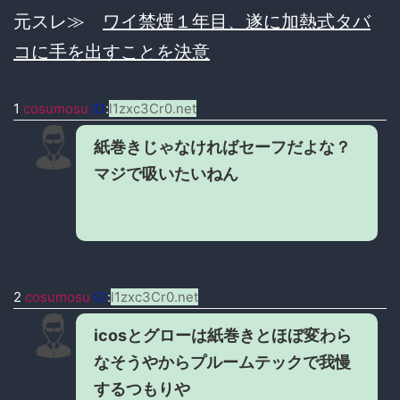
元スレ≫
ワイ禁煙１年目、遂に加熱式タバ
コに手を出すことを決意
1
cosumosu
ID
:
l1zxc3Cr0.net
紙巻きじゃなければセーフだよな？
マジで吸いたいねん
2
cosumosu
ID
:
l1zxc3Cr0.net
icosとグローは紙巻きとほぼ変わら
なそうやからプルームテックで我慢
するつもりや