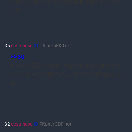
グローは吸いごたえあるの最初の2回くらいだ
けや
35
cosumosu
ID
:
C5imGaFKd.net
>>30
そもそも葉っぱのほうで当たり外れもあるしな
フィルターとの境目がスッカスカで折れたりと
か
32
cosumosu
ID
:
7KpnJrGDF.net