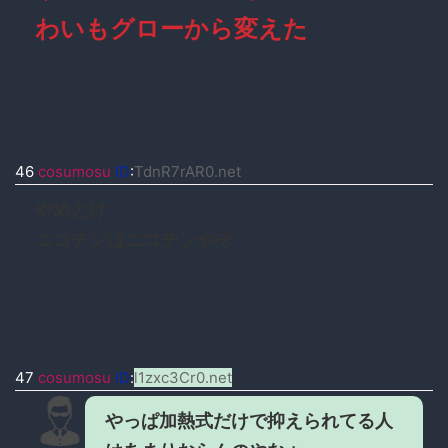
わいもグローから変えた
46
cosumosu
ID
:
TdnR7rAR0.net
やめとけ
ニコチンはニコチンやぞ
47
cosumosu
ID
:
l1zxc3Cr0.net
やっぱ加熱式だけで抑えられてる人