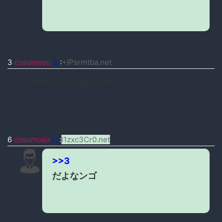
3
cosumosu
ID
:
+IPsrmtba.net
プルームテックならセーフ
6
cosumosu
ID
:
l1zxc3Cr0.net
>>3
だよなンゴ