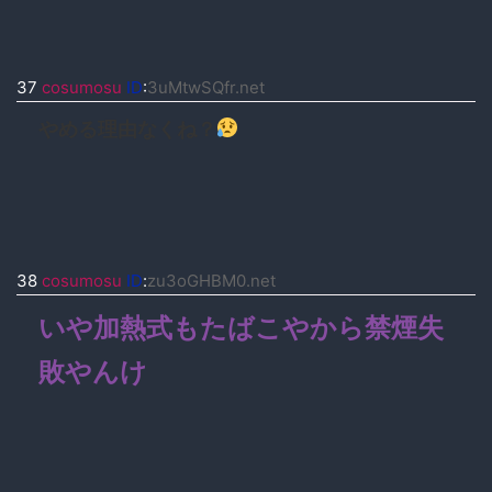
37
cosumosu
ID
:
3uMtwSQfr.net
やめる理由なくね？
38
cosumosu
ID
:
zu3oGHBM0.net
いや加熱式もたばこやから禁煙失
敗やんけ