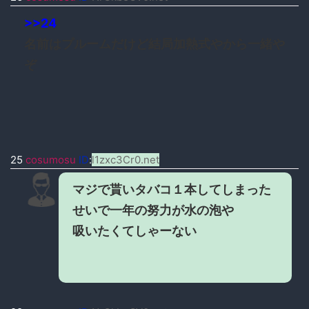
>>24
名前はプルームだけど結局加熱式やから一緒や
ぞ
25
cosumosu
ID
:
l1zxc3Cr0.net
マジで貰いタバコ１本してしまった
せいで一年の努力が水の泡や
吸いたくてしゃーない