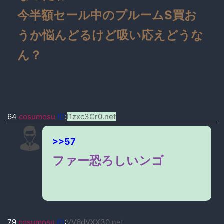
今半額セール中のプルームS買お
うか悩んどるけど吸い応えどうな
ん？
64
cosumosu
ID
:
l1zxc3Cr0.net
>>57
ファー恐ろしいンゴ
79
cosumosu
ID
:
VV6dVXX30.net