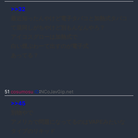
>>32
最近知ったんやけど電子タバコと加熱式タバコ
て混同しがちやけど別もんなんやろ？
アイコスグローは加熱式で
白い煙ぶわーて出すのが電子式
あってる？
51
cosumosu
ID
:
NCoJavGip.net
>>45
別物やで
アメリカで問題になってるのはVAPEみたいな
タイプのリキッド