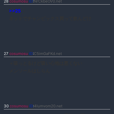
28
cosumosu
ID
:
NrCkbeOV0.net
>>25
ネットでチャンピックス買って飲んどけ
27
cosumosu
ID
:
C5imGaFKd.net
＋吸っとるけど吸い心地は悪くない
メンソールはしらん
30
cosumosu
ID
:
4lumvom20.net