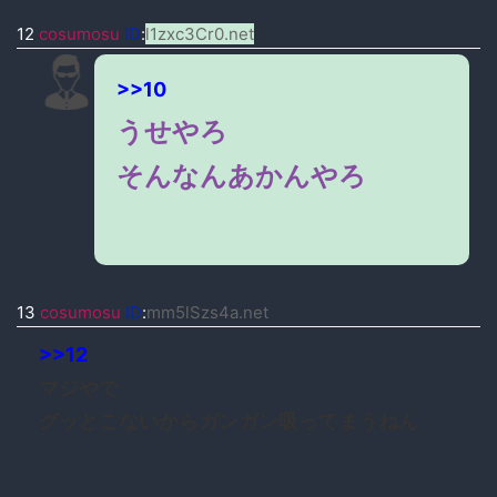
12
cosumosu
ID
:
l1zxc3Cr0.net
>>10
うせやろ
そんなんあかんやろ
13
cosumosu
ID
:
mm5lSzs4a.net
>>12
マジやで
グッとこないからガンガン吸ってまうねん