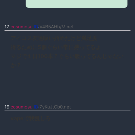
17
cosumosu
ID
:
V4B5AHh/M.net
アイコス友達吸い始めたけど満足度
得るために5個ぐらい常に持ってるよ
マジで１日100本？ぐらい吸ってるんじゃない
か？
19
cosumosu
ID
:
7yKuJtOb0.net
vapeで我慢しろ