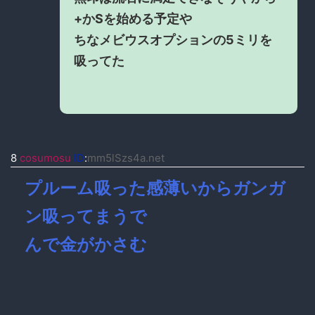
+かSを始める予定や
ちなメビウスオプションの5ミリを
吸ってた
8
cosumosu
ID
:
mm5lSzs4a.net
プルーム吸った感薄いからガンガ
ン吸ってまうで
んで金がかさむ