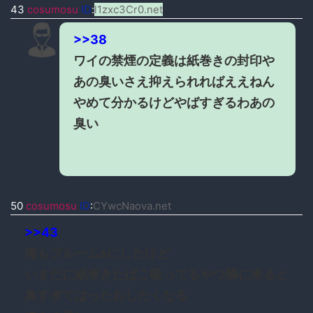
43
cosumosu
ID
:
l1zxc3Cr0.net
>>38
ワイの禁煙の定義は紙巻きの封印や
あの臭いさえ抑えられればええねん
やめて分かるけどやばすぎるわあの
臭い
50
cosumosu
ID
:
CYwcNaova.net
>>43
俺もプルームsにしたけど
いまだに紙巻きたばこ吸ってるやつ隣に来ると
臭すぎてはったおしたくなる