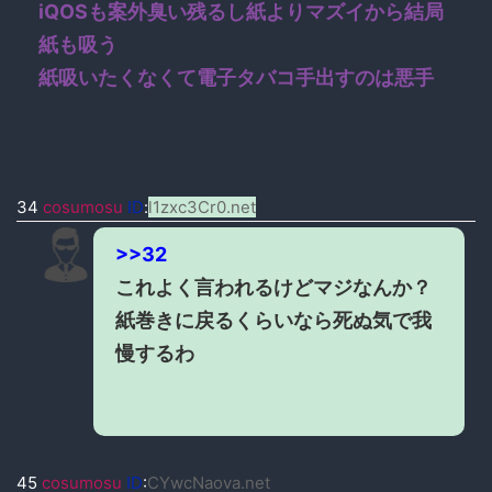
iQOSも案外臭い残るし紙よりマズイから結局
紙も吸う
紙吸いたくなくて電子タバコ手出すのは悪手
34
cosumosu
ID
:
l1zxc3Cr0.net
>>32
これよく言われるけどマジなんか？
紙巻きに戻るくらいなら死ぬ気で我
慢するわ
45
cosumosu
ID
:
CYwcNaova.net