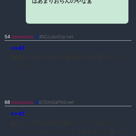
はあまりおらんのやなぁ
54
cosumosu
ID
:
NCoJavGip.net
>>47
加熱式に変えた時点で紙巻臭すぎて吸えなくな
ったで
68
cosumosu
ID
:
C5imGaFKd.net
>>47
gloだった頃は紙巻も吸わんでいられたけどメ
ンテナンスめんどいのとすぐ壊れるのと葉っぱ