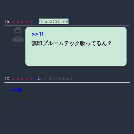
15
cosumosu
ID
:
l1zxc3Cr0.net
>>11
無印プルームテック吸ってるん？
10
cosumosu
ID
:
NrCkbeOV0.net
>>8
部屋で吸っても匂い残らんから1日2箱とかい
く