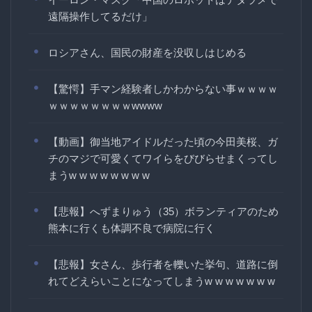
遠隔操作してるだけ」
ロシアさん、国民の財産を没収しはじめる
【驚愕】手マン経験者しかわからない事ｗｗｗｗ
ｗｗｗｗｗｗｗｗwwww
【動画】御当地アイドルだった頃の今田美桜、ガ
チのマジで可愛くてワイらをびびらせまくってし
まうw w w w w w w w
【悲報】へずまりゅう（35）ボランティアのため
熊本に行くも体調不良で病院に行く
【悲報】女さん、歩行者を轢いた挙句、道路に倒
れてどえらいことになってしまうw w w w w w w