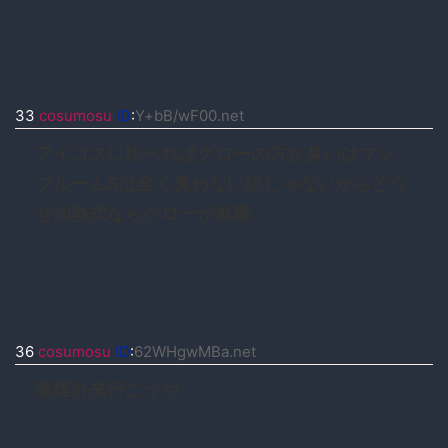
33
cosumosu
ID
:
Y+bB/wF00.net
アイコスに比べればグローの方が臭いはマシ
プルームSは全く臭わない訳じゃないからどう
せ加熱式ならグローが無難
36
cosumosu
ID
:
62WHgwMBa.net
禁煙外来行こうや