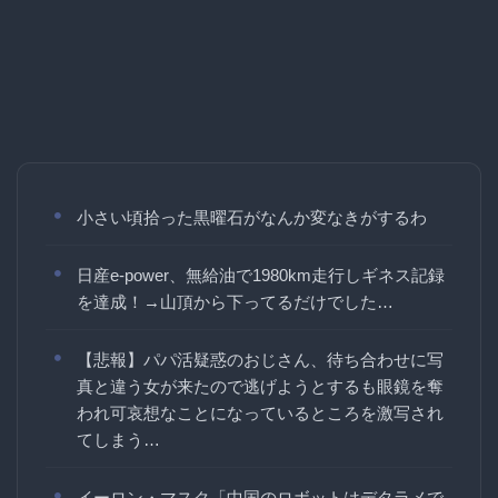
小さい頃拾った黒曜石がなんか変なきがするわ
日産e-power、無給油で1980km走行しギネス記録
を達成！→山頂から下ってるだけでした…
【悲報】パパ活疑惑のおじさん、待ち合わせに写
真と違う女が来たので逃げようとするも眼鏡を奪
われ可哀想なことになっているところを激写され
てしまう…
イーロン・マスク「中国のロボットはデタラメで