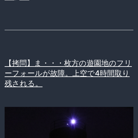
イ
ぬ
ン
わ
グ・
ｗ」
ダ
イ
ナ
【拷問】ま・・・枚方の遊園地のフリ
ソ
ーフォールが故障。上空で4時間取り
ー」
残される。
で
客
が
ず
っ
と