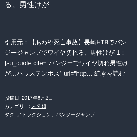
出
る、男性けが
ん
で
で
き
し
ず
ま
引用元：【あわや死亡事故】長崎HTBでバン
に
う
ジージャンプでワイヤ切れる、男性けが 1：
15
[su_quote cite=”バンジーでワイヤ切れ男性け
歳
【あ
が…ハウステンボス” url=”http…
続きを読む
少
わ
女
や
5
投稿日:
2017年8月2日
死
カテゴリー:
未分類
人
亡
タグ:
アトラクション
、
バンジージャンプ
死
事
亡
故】