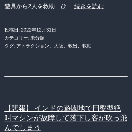
【拷
遊具から2人を救助 ひ…
続きを読む
問】
ま・・・
投稿日:
2022年12月31日
枚
カテゴリー:
未分類
方
タグ:
アトラクション
、
大阪
、
救出
、
救助
の
遊
園
地
の
フ
【悲報】 インドの遊園地で円盤型絶
リ
叫マシンが故障して落下し客が吹っ飛
ー
んでしまう