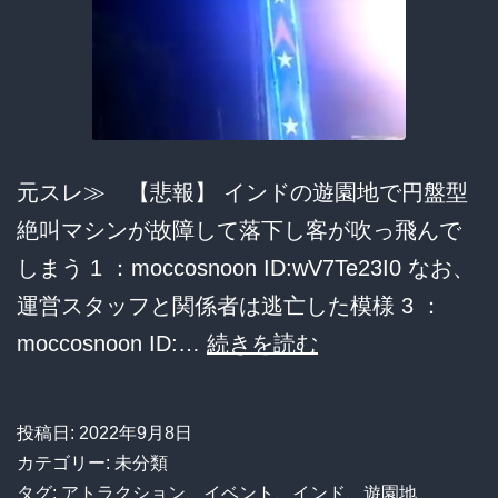
取
り
残
さ
れ
元スレ≫ 【悲報】 インドの遊園地で円盤型
る。
絶叫マシンが故障して落下し客が吹っ飛んで
しまう 1 ：moccosnoon ID:wV7Te23I0 なお、
運営スタッフと関係者は逃亡した模様 3 ：
【悲
moccosnoon ID:…
続きを読む
報】
イ
投稿日:
2022年9月8日
ン
カテゴリー: 未分類
ド
タグ:
アトラクション
、
イベント
、
インド
、
遊園地