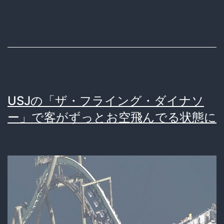
海
外
の
危
険
す
USJの「ザ・フライング・ダイナソ
ぎ
ー」で客がずっとお空飛んでる状態に
る
カ
ー
ト
レ
ー
ス