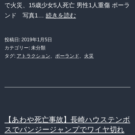
で火災、15歳少女5人死亡 男性1人重傷 ポーラ
が
ポ
ンド 写真1…
続きを読む
故
ー
障
ラ
し
投稿日:
2019年1月5日
ン
て
カテゴリー: 未分類
ド
タグ:
アトラクション
、
ポーランド
、
火災
落
脱
下
出
し
ゲ
客
ー
が
ム
吹
で
【あわや死亡事故】長崎ハウステンボ
っ
脱
スでバンジージャンプでワイヤ切れ
飛