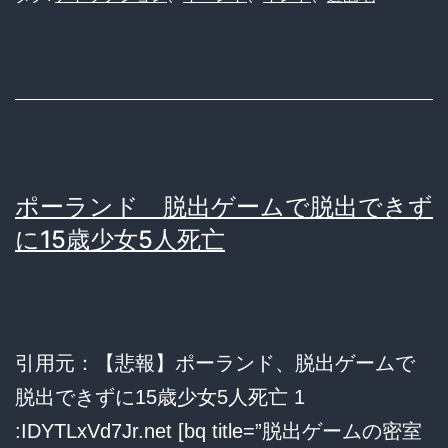
の
遊
園
地
で
円
ポーランド 脱出ゲームで脱出できず
盤
に15歳少女5人死亡
型
絶
叫
引用元：【悲報】ポーランド、脱出ゲームで
マ
脱出できずに15歳少女5人死亡 1
シ
:IDYTLxVd7Jr.net [bq title=”脱出ゲームの密室
ン