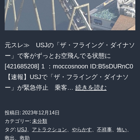
が
話
題
に
元スレ≫ USJの「ザ・フライング・ダイナソ
「日
ー」で客がずっとお空飛んでる状態に
本
[421685208] 1 ：moccosnoon ID:B5sDURnC0
じ
【速報】USJで「ザ・フライング・ダイナソ
ゃ
USJ
ー」が緊急停止 乗客…
続きを読む
絶
の
対
「ザ・
投稿日:
2023年12月14日
無
フ
カテゴリー:
未分類
理」
ラ
タグ:
USJ
、
アトラクション
、
やらかす
、
不祥事
、
怖い
、
「死
救出
、
救助