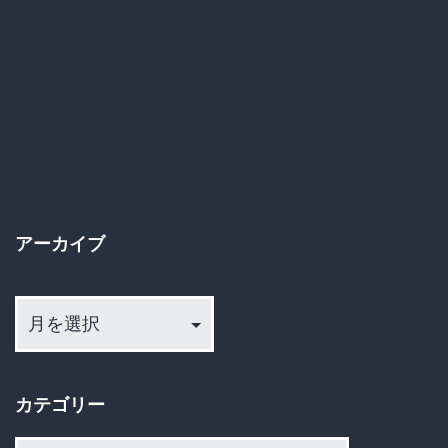
長
崎
ハ
ウ
ス
テ
ン
アーカイブ
ボ
ア
ス
ー
で
カ
バ
イ
ン
カテゴリー
ブ
ジ