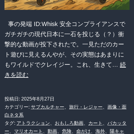
事の発端 ID:Whisk 安全コンプライアンスで
ガチガチの現代日本に一石を投じる（？）衝
撃的な動画が投下されたで。一見ただのカー
ト遊びに見えるんやが、その実態はあまりに
もワイルドでクレイジー。これ、生きて…
続
【こ
きを読む
れ
ぞ
投稿日:
2025年8月27日
陽
カテゴリー:
サブカルチャー
、
旅行・レジャー
、
画像・面
キ
白ネタ系
タグ:
アトラクション
、
おもしろ動画
、
カート
、
バカッタ
ャ】
ー
、
マリオカート
、
動画
、
危険
、
命がけ
、
海外
、
陽キャ