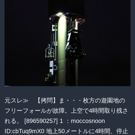
お
空
飛
ん
で
る
状
態
に
元スレ≫ 【拷問】ま・・・枚方の遊園地の
フリーフォールが故障。上空で4時間取り残さ
れる。 [896590257] 1 ：moccosnoon
ID:cbTuq9mX0 地上50メートルに4時間、停止