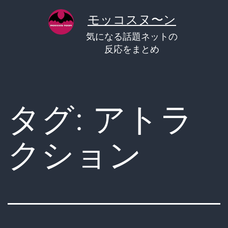
コ
モッコスヌ〜ン
ン
気になる話題ネットの
テ
反応をまとめ
ン
ツ
へ
タグ:
アトラ
ス
キ
クション
ッ
プ