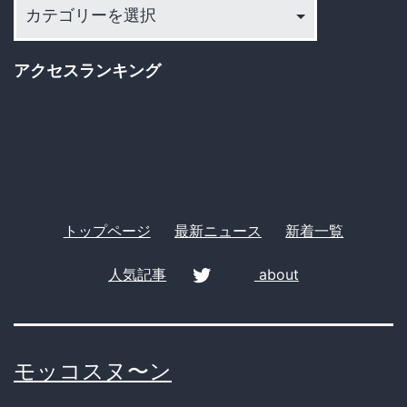
カ
ー
テ
ジ
ゴ
アクセスランキング
ャ
リ
ー
ン
プ
で
ワ
トップページ
最新ニュース
新着一覧
イ
ヤ
人気記事
about
切
twitter
れ
る、
モッコスヌ〜ン
男