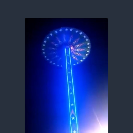
フ
ォ
ー
ル
が
故
障。
上
空
で
4
時
間