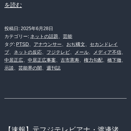
【悲
を読む
害
報】
か
中
よ」
投稿日:
2025年6月28日
居
と
カテゴリー:
ネットの話題
、
芸能
正
タグ:
PTSD
、
アナウンサー
、
おぢ構文
、
セカンドレイ
ブ
プ
、
ネットの反応
、
フジテレビ
、
メール
、
メディア不信
、
広
チ
中居正広
、
中居正広事案
、
古市憲寿
、
権力勾配
、
橋下徹
、
さ
ギ
示談
、
芸能界の闇
、
週刊誌
ん、
レ
事
後
に
送
っ
【速報】元フジテレビアナ・渡邊渚、