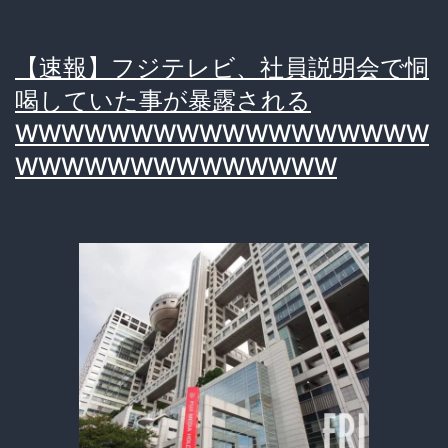
だ」
ン
【速報】フジテレビ、社員説明会で恫
と
喝していた事が暴露される
対
WWWWWWWWWWWWWWWWWW
談
WWWWWWWWWWWWWW
し
た
長
谷
川
豊
氏
の“上
納