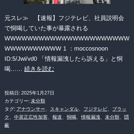
発
元スレ≫ 【速報】フジテレビ、社員説明会
言”を
で恫喝していた事が暴露される
否
WWWWWWWWWWWWWWWWWWWWWW
定
WWWWWWWWWW 1 ：moccosnoon
「記
ID:5/Jwi/vd0 「情報漏洩したら訴える」と恫
憶
【速
喝……
続きを読む
違
報】
い
フ
で
投稿日:
2025年1月27日
ジ
は？」
カテゴリー:
未分類
テ
タグ:
アナウンサー
、
スキャンダル
、
フジテレビ
、
ブラッ
ク
、
中居正広性加害
、
報道
、
恫喝
、
情報漏洩
、
未分類
、
隠
レ
蔽
ビ、