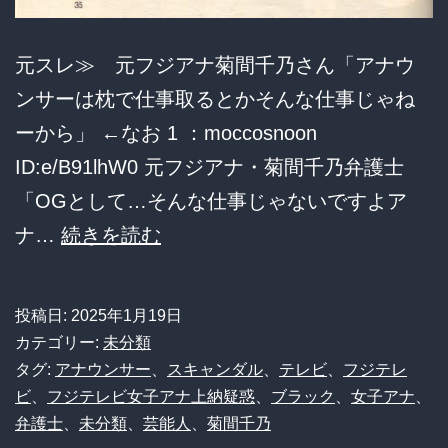
元スレ≫ 元フジアナ菊間千乃さん「アナウ
ンサーは枕で仕事取るとかそんな仕事じゃね
ーから」 ←なお 1 ：moccosnoon
ID:e/B91lhW0 元フジアナ・菊間千乃弁護士
「OGとして…そんな仕事じゃないですよア
元
ナ…
続きを読む
フ
ジ
投稿日:
2025年1月19日
ア
カテゴリー:
未分類
ナ
タグ:
アナウンサー
、
スキャンダル
、
テレビ
、
フジテレ
ビ
、
フジテレビ女子アナ上納疑惑
、
ブラック
、
女子アナ
、
菊
弁護士
、
未分類
、
芸能人
、
菊間千乃
間