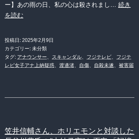
バ
ー】あの雨の日、私の心は殺されまし…
続き
ッ
【フ
を読む
ク！
ジ
視
テ
投稿日:
2025年2月9日
聴
レ
カテゴリー: 未分類
者
ビ】
タグ:
アナウンサー
、
スキャンダル
、
フジテレビ
、
フジテ
レビ女子アナ上納疑惑
、
渡邊渚
、
自傷
、
自殺未遂
、
被害届
の
渡
反
邊
応
渚
は
さ
賛
ん、
否
自
笠井信輔さん、ホリエモンと対談した
両
殺