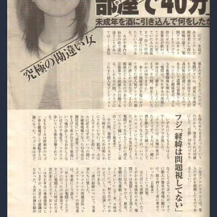
が
暴
露
さ
れ
る
WWWWWWWWWWWWWW