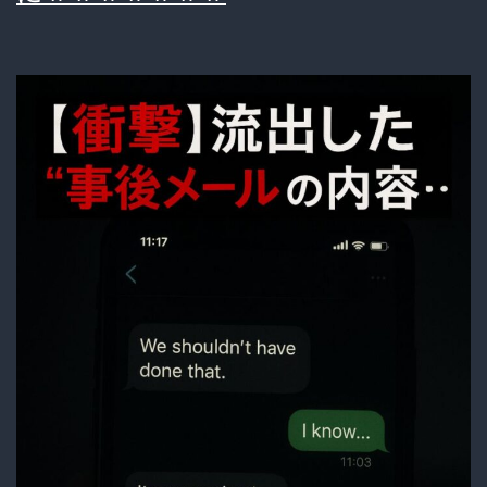
の
一
票
が
外
国
人
を
脅
か
す
か
も」
→