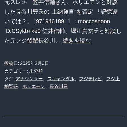
心
元スレ≫ 笠井信輔さん、ホリエモンと対談
は
した長谷川豊氏の“上納発言”を否定 「記憶違
殺
いでは？」 [971946189] 1 ：moccosnoon
さ
ID:CSykb+ke0 笠井信輔、堀江貴文氏と対談し
れ
笠
た元フジ後輩長谷川…
続きを読む
ま
井
し
信
投稿日:
2025年2月3日
た…
輔
カテゴリー:
未分類
私
さ
タグ:
アナウンサー
、
スキャンダル
、
フジテレビ
、
フジ上
納疑惑
、
ホリエモン
、
長谷川豊
は
ん、
2
ホ
度
リ
死
エ
ん
モ