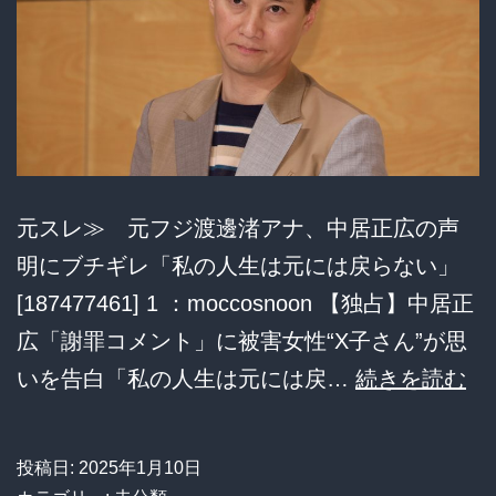
仕
事
取
る
と
か
元スレ≫ 元フジ渡邊渚アナ、中居正広の声
そ
明にブチギレ「私の人生は元には戻らない」
ん
[187477461] 1 ：moccosnoon 【独占】中居正
な
広「謝罪コメント」に被害女性“X子さん”が思
仕
元
いを告白「私の人生は元には戻…
続きを読む
事
フ
じ
ジ
投稿日:
2025年1月10日
ゃ
渡