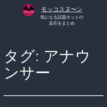
コ
モッコスヌ〜ン
ン
気になる話題ネットの
テ
反応をまとめ
ン
ツ
へ
タグ:
アナウ
ス
キ
ンサー
ッ
プ