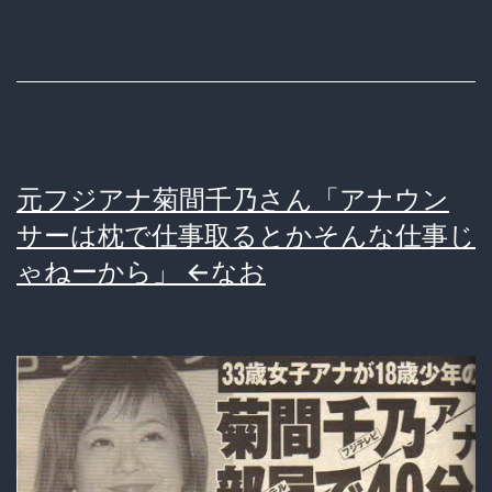
社
員
説
明
会
元フジアナ菊間千乃さん「アナウン
で
サーは枕で仕事取るとかそんな仕事じ
恫
ゃねーから」 ←なお
喝
し
て
い
た
事