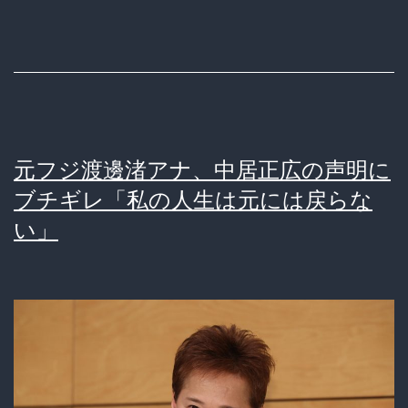
千
乃
さ
ん
「ア
元フジ渡邊渚アナ、中居正広の声明に
ナ
ブチギレ「私の人生は元には戻らな
ウ
い」
ン
サ
ー
は
枕
で