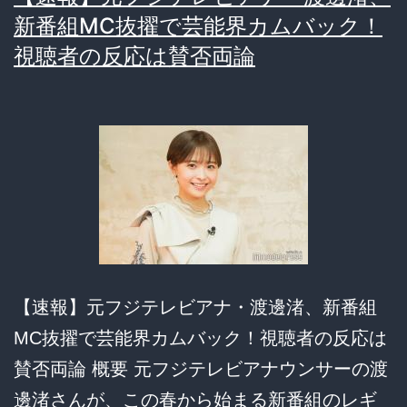
た
新番組MC抜擢で芸能界カムバック！
メ
視聴者の反応は賛否両論
ー
ル
が
流
出
し
ガ
チ
【速報】元フジテレビアナ・渡邊渚、新番組
で
MC抜擢で芸能界カムバック！視聴者の反応は
ヤ
賛否両論 概要 元フジテレビアナウンサーの渡
バ
邊渚さんが、この春から始まる新番組のレギ