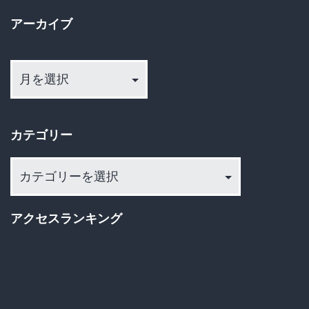
ー
チ
アーカイブ
ジ
ギ
ア
レ
送
ー
「
カ
り
の
イ
人
カテゴリー
ブ
生
カ
は
テ
元
ゴ
アクセスランキング
に
リ
ー
は
戻
ら