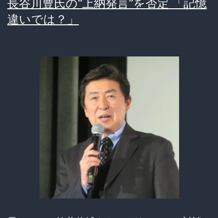
長谷川豊氏の“上納発言”を否定 「記憶
論
未
違いでは？」
遂
し
て
い
た
「あ
の
雨
の
日、
私
の