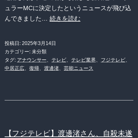
い
ュラーMCに決定したというニュースが飛び込
と
【速
んできました…
続きを読む
話
報】
題
元
に
投稿日:
2025年3月14日
フ
カテゴリー: 未分類
ｗ
ジ
タグ:
アナウンサー
、
テレビ
、
テレビ業界
、
フジテレビ
、
ｗ
中居正広
、
復帰
、
渡邊渚
、
芸能ニュース
テ
ｗ
レ
ｗ
ビ
ｗ
ア
ｗ
ナ・
ｗ
渡
【フジテレビ】渡邊渚さん、自殺未遂
邊