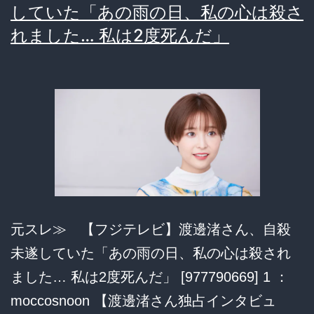
していた「あの雨の日、私の心は殺さ
渚、
れました… 私は2度死んだ」
新
番
組
MC
抜
擢
で
芸
能
元スレ≫ 【フジテレビ】渡邊渚さん、自殺
界
未遂していた「あの雨の日、私の心は殺され
カ
ました… 私は2度死んだ」 [977790669] 1 ：
ム
moccosnoon 【渡邊渚さん独占インタビュ