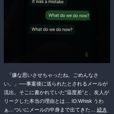
ネ
ッ
ト
民
「公
共
の
電
「嫌な思いさせちゃったね。ごめんなさ
波
い。」──事案後に送られたとされるメールが
で
流出。そこに書かれていた”温度差”と、友人が
選
リークした本当の理由とは… ID:Whisk うわ
挙
ぁ…ついにメールの中身まで出てきた…
続き
妨