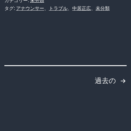
カテゴリー:
未分類
ね
邊
タグ:
アナウンサー
、
トラブル
、
中居正広
、
未分類
ー
渚
か
ア
ら」
ナ
←
中
な
居
お
正
投
広
過去の
の
稿
声
の
明
に
ペ
ブ