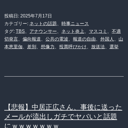
炎
上】
投稿日:
2025年7月17日
TBS
カテゴリー:
ネットの話題
、
時事ニュース
山
タグ:
TBS
、
アナウンサー
、
ネット炎上
、
マスコミ
、
不適
切発言
、
偏向報道
、
公共の電波
、
報道の自由
、
外国人
、
山
本
本恵里伽
、
差別
、
想像力
、
投票呼びかけ
、
放送法
、
選挙
恵
里
伽
ア
ナ
「あ
【悲報】中居正広さん、事後に送った
な
メールが流出しガチでヤバいと話題
た
にｗｗｗｗｗｗｗ