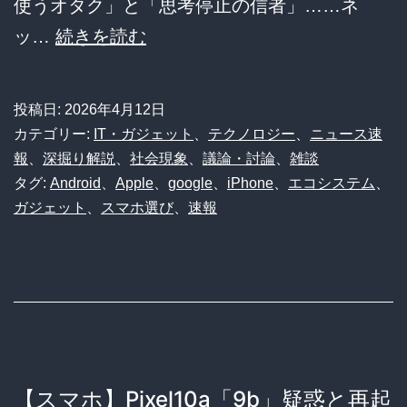
使うオタク」と「思考停止の信者」……ネ
の
【ス
ッ…
続きを読む
末
マ
路
ホ
投稿日:
2026年4月12日
論
カテゴリー:
IT・ガジェット
、
テクノロジー
、
ニュース速
争】
報
、
深掘り解説
、
社会現象
、
議論・討論
、
雑談
タグ:
Android
、
Apple
、
google
、
iPhone
、
エコシステム
、
「道
ガジェット
、
スマホ選び
、
速報
具
に
使
わ
れ
る
【スマホ】Pixel10a「9b」疑惑と再起
バ