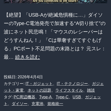
【絶望】「USB-Aが絶滅危惧種に…」ダイソ
ーのType-C電池発売で加速する“A切り捨て”の
波にネット民悲鳴！「マウスのレシーバーは
どうすんねん！」「Cは華奢すぎてすぐもげ
る」PCポート不足問題の末路とは？ 元スレ：
【USB
最…
続きを読む
規
格
投稿日:
2026年4月4日
統
カテゴリー:
IT・ガジェット
、
IT・テクノロジー
、
ガジェ
一
ット・家電
、
ネットの話題
、
ライフスタイル
、
雑談
タグ:
PC周辺機器
、
Type-A
、
Type-C
、
USB
、
ガジェッ
紛
ト
、
ダイソー
、
充電池
、
規格統一
争】