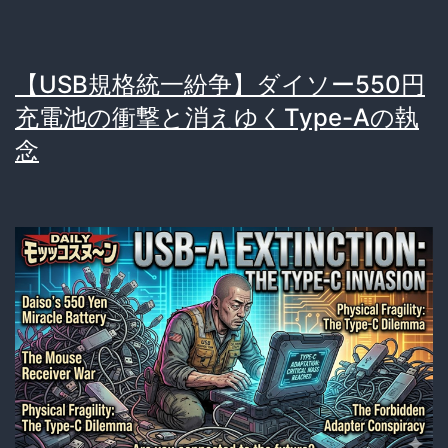
独
占
【USB規格統一紛争】ダイソー550円
機
充電池の衝撃と消えゆくType-Aの執
能
念
を
強
奪
（絶
望
の
格
差）