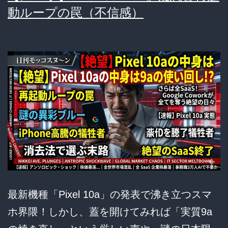
動ループの罠（不信感）
カ」
iPhone
vs
Android
が
も
は
や
宗
教
戦
最新機種「Pixel 10a」の発表で沸き立つスマ
争
ホ界隈！しかし、蓋を開けてみれば「実質9a
で