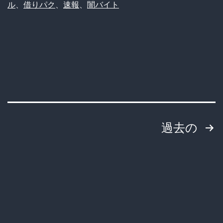
ル
、
借りパク
、
速報
、
闇バイト
ン
タ
ル
開
始
で
貸
投
過去の
し
パ
稿
ク
の
続
ペ
出
の
ー