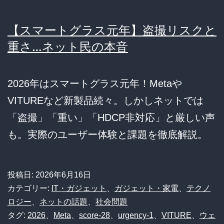
【スマートグラス元年】盗撮リスクと
重さ…ネット民の本音
2026年はスマートグラス元年！Metaや
VITUREなど新製品続々。しかしネットでは
「盗撮」「重い」「HDCP非対応」と厳しい声
も。実際のユーザー体験と課題を徹底解説。
投稿日:
2026年6月16日
カテゴリー:
IT・ガジェット
、
ガジェット・家電
、
テクノ
ロジー
、
ネットの話題
、
社会問題
タグ:
2026
、
Meta
、
score-28
、
urgency-1
、
VITURE
、
ウェ