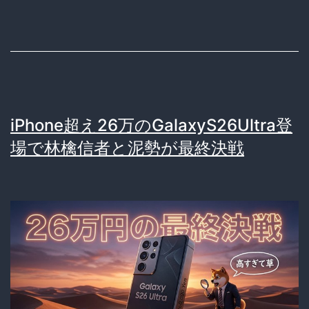
ダ
イ
ソ
ー
550
iPhone超え26万のGalaxyS26Ultra登
円
場で林檎信者と泥勢が最終決戦
充
電
池
の
衝
撃
と