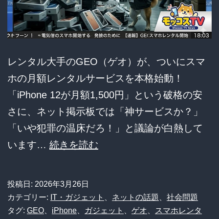
終
決
戦
レンタル大手のGEO（ゲオ）が、ついにスマ
ホの月額レンタルサービスを本格始動！
「iPhone 12が月額1,500円」という破格の安
さに、ネット掲示板では「神サービスか？」
「いや犯罪の温床だろ！」と議論が白熱して
GEO
います…
続きを読む
ス
マ
投稿日:
2026年3月26日
ホ
カテゴリー:
IT・ガジェット
、
ネットの話題
、
社会問題
レ
タグ:
GEO
、
iPhone
、
ガジェット
、
ゲオ
、
スマホレンタ