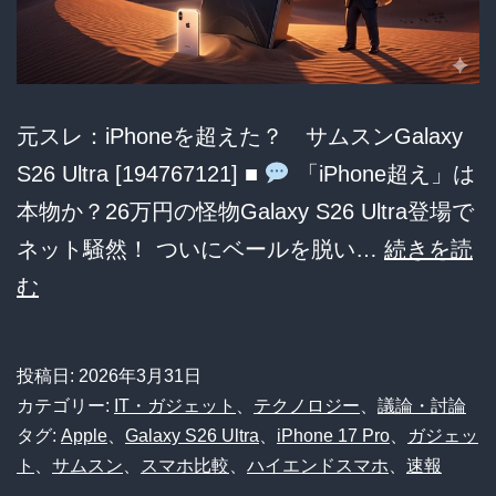
消
え
ゆ
く
元スレ：iPhoneを超えた？ サムスンGalaxy
Type-
S26 Ultra [194767121] ■
「iPhone超え」は
A
本物か？26万円の怪物Galaxy S26 Ultra登場で
の
ネット騒然！ ついにベールを脱い…
続きを読
執
iPhone
む
念
超
え
投稿日:
2026年3月31日
26
カテゴリー:
IT・ガジェット
、
テクノロジー
、
議論・討論
万
タグ:
Apple
、
Galaxy S26 Ultra
、
iPhone 17 Pro
、
ガジェッ
ト
、
サムスン
、
スマホ比較
、
ハイエンドスマホ
、
速報
の