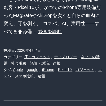
刺客・Pixel 10が、かつてのiPhone専用装備だ
ったMagSafeやAirDropを次々と自らの血肉に
変え、牙を剥く。 コスパ、AI、実用性――す
【ス
べてを兼ね備…
続きを読む
マ
ホ
投稿日:
2026年4月7日
大
カテゴリー:
IT・ガジェット
、
テクノロジー
、
ネットの話
戦】
題
、
社会現象
、
議論・討論
、
速報
タグ:
Apple
、
google
、
iPhone
、
Pixel 10
、
ガジェット
、
コ
Pixel10
スパ
、
スマホ比較
、
速報
が
林
檎
の