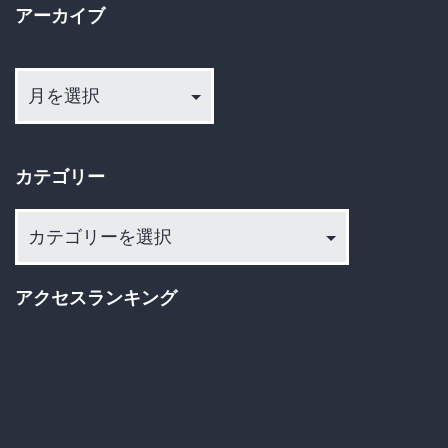
懸
アーカイブ
ジ
念
ア
送
と
ー
絶
カ
り
望
イ
カテゴリー
す
ブ
る
カ
ス
テ
ゴ
レ
アクセスランキング
リ
民
ー