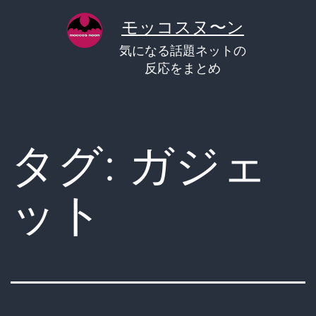
コ
モッコスヌ〜ン
ン
気になる話題ネットの
テ
反応をまとめ
ン
ツ
へ
タグ:
ガジェ
ス
キ
ット
ッ
プ