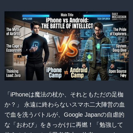
き
犯
の
せ
い
で
不
自
由
に
「iPhoneは魔法の杖か、それともただの足枷
な
か？」 永遠に終わらないスマホ二大陣営の血
る
で血を洗うバトルが、Google Japanの自虐的
社
な「おわび」をきっかけに再燃！「勉強して
会