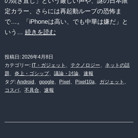
の焼き直し」という厳しい声や、謎の日本限
草
定カラー、さらには再起動ループの恐怖ま
で…。「iPhoneは高い、でも中華は嫌だ」と
【ス
いう…
続きを読む
マ
ホ】
投稿日:
2026年4月8日
Pixel10a「9b」
カテゴリー:
IT・ガジェット
、
テクノロジー
、
ネットの話
疑
題
、
炎上・ゴシップ
、
議論・討論
、
速報
タグ:
Android
、
google
、
Pixel
、
Pixel10a
、
ガジェット
、
惑
コスパ
、
不具合
、
速報
と
再
起
動
ル