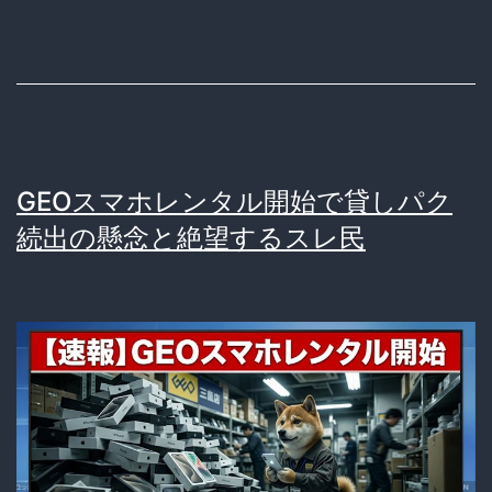
GalaxyS26Ultra
登
場
で
林
GEOスマホレンタル開始で貸しパク
檎
続出の懸念と絶望するスレ民
信
者
と
泥
勢
が
最