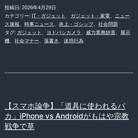
ヨ
投稿日:
2026年4月29日
ド
カテゴリー:
IT・ガジェット
、
ガジェット・家電
、
ニュー
バ
ス速報
、
時事ニュース
、
炎上・ゴシップ
、
社会問題
タグ:
ガジェット
、
ヨドバシカメラ
、
威力業務妨害
、
展示
シ
機
、
社会マナー
、
落書き
、
迷惑行為
の
展
示
が
終
了
【スマホ論争】「道具に使われるバ
へ。
カ」iPhone vs Androidがもはや宗教
落
戦争で草
書