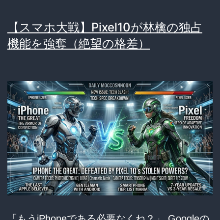
ー
【スマホ大戦】Pixel10が林檎の独占
プ
機能を強奪（絶望の格差）
の
罠
（不
信
感）
「もうiPhoneである必要なくね？」 Googleの