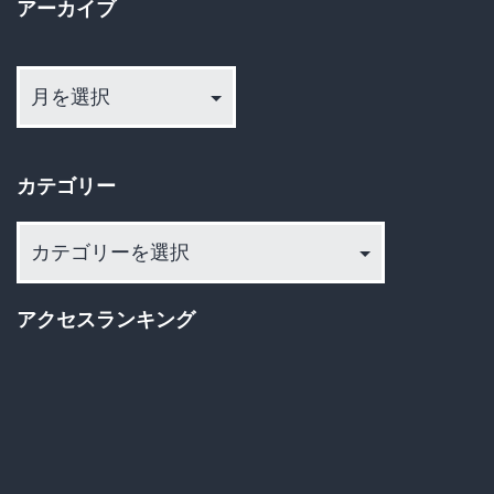
アーカイブ
っ
た
ア
ー
凶
カ
器
イ
「ク
カテゴリー
ブ
ク
カ
リ
テ
ナ
ゴ
アクセスランキング
イ
リ
フ」
ー
が
ヤ
バ