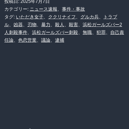
投稿日:
2025年7月7日
ー
カテゴリー:
ニュース速報
、
事件・事故
ル
タグ:
いただき女子
、
ククリナイフ
、
グルカ兵
、
トラブ
ル
、
凶器
、
刃物
、
暴力
、
殺人
、
殺害
、
浜松ガールズバー2
ズ
人刺殺事件
、
浜松ガールズバー刺殺
、
無職
、
犯罪
、
自己責
バ
任論
、
色恋営業
、
議論
、
逮捕
ー
2
人
刺
殺、
犯
人
が
使