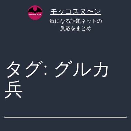
コ
モッコスヌ〜ン
ン
気になる話題ネットの
テ
反応をまとめ
ン
ツ
へ
タグ:
グルカ
ス
キ
兵
ッ
プ