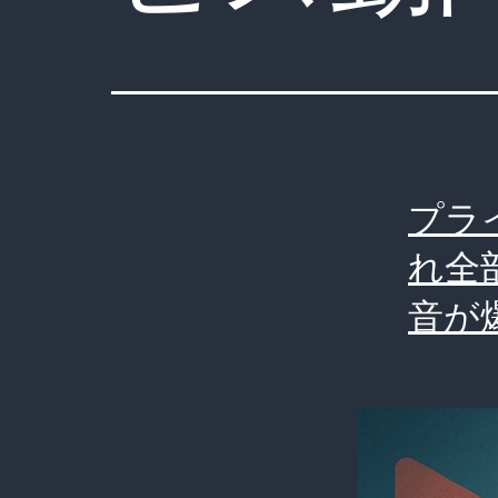
プラ
れ全
音が