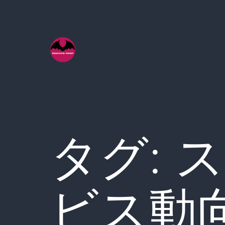
コ
ン
テ
ン
ツ
へ
ス
キ
タグ:
ス
ッ
プ
ビス動