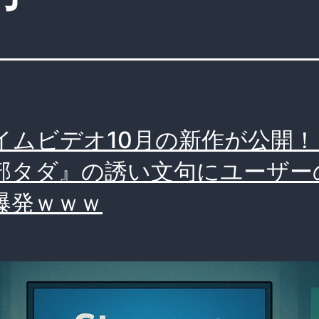
イムビデオ10月の新作が公開！
部タダ』の誘い文句にユーザー
爆発ｗｗｗ