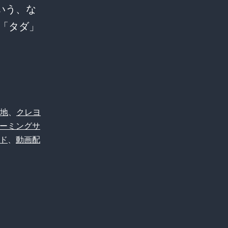
いう、な
「タダ」
地
、
クレヨ
ーミングサ
ド
、
動画配