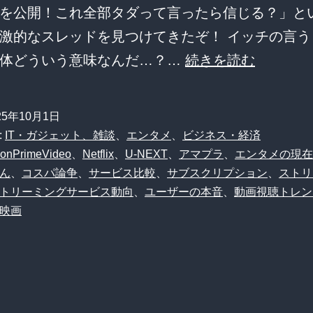
を公開！これ全部タダって言ったら信じる？」と
激的なスレッドを見つけてきたぞ！ イッチの言う
プ
一体どういう意味なんだ…？…
続きを読む
ラ
イ
25年10月1日
ム
:
IT・ガジェット、雑談
、
エンタメ
、
ビジネス・経済
ビ
onPrimeVideo
、
Netflix
、
U-NEXT
、
アマプラ
、
エンタメの現在
ん
、
コスパ論争
、
サービス比較
、
サブスクリプション
、
ストリ
デ
トリーミングサービス動向
、
ユーザーの本音
、
動画視聴トレン
オ
映画
10
月
の
新