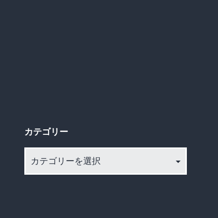
作
が
公
開！
『こ
れ
全
部
カテゴリー
タ
カ
ダ』
テ
の
ゴ
誘
リ
い
ー