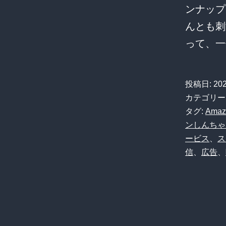
ンナップ
んとも刺
って、
投稿日:
20
カテゴリー
タグ:
Amaz
ンしんちゃ
ービス
、
ス
信
、
広告
、