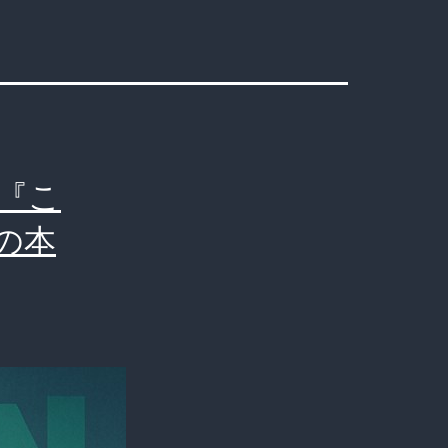
『こ
の本