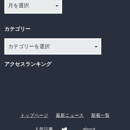
ー
破
カ
「毎
イ
日
カテゴリー
ブ
辞
カ
め
テ
た
ゴ
アクセスランキング
く
リ
て
ー
泣
い
て
る」
トップページ
最新ニュース
新着一覧
「殺
人気記事
about