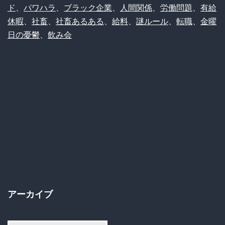
ド
、
パワハラ
、
ブラック企業
、
人間関係
、
労働問題
、
有給
の
休暇
、
社畜
、
社畜あるある
、
給料
、
謎ルール
、
転職
、
金曜
社
日の憂鬱
、
飲み会
畜
さ
ん、
心
身
と
も
に
限
アーカイブ
界
突
ア