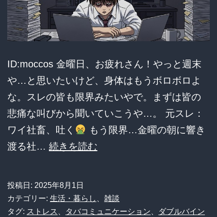
ID:moccos 金曜日、お疲れさん！やっと週末
や…と思いたいけど、身体はもうボロボロよ
な。スレの皆も限界みたいやで。まずは皆の
悲痛な叫びから聞いていこうや…。 元スレ：
ワイ社畜、吐く
もう限界…金曜の朝に響き
【悲
渡る社…
続きを読む
報】
金
投稿日:
2025年8月1日
曜
カテゴリー:
生活・暮らし
、
雑談
日
タグ:
ストレス
、
タバコミュニケーション
、
ダブルバイン