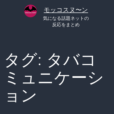
コ
モッコスヌ〜ン
ン
気になる話題ネットの
テ
反応をまとめ
ン
ツ
へ
タグ:
タバコ
ス
キ
ミュニケーシ
ッ
プ
ョン