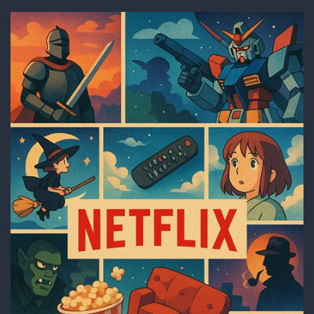
い」
と
い
う
風
潮、
つ
い
に
決
着
が
つ