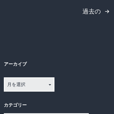
が
と
投
過去の
ア
め
ツ
稿
い！
の
「推
ペ
し
の
ー
子」
アーカイブ
ジ
「バ
ア
送
ー
ー
ビ
カ
り
ー」
イ
カテゴリー
だ
ブ