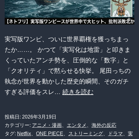
実写版ワンピ、ついに世界覇権を獲っちまっ
たか……。 かつて「実写化は地雷」と叩きま
くっていたアンチ勢を、圧倒的な「数字」と
「クオリティ」で黙らせる快挙。 尾田っちの
執念が世界を動かした歴史的瞬間、そのガチ
実
すぎる評価をスレ…
続きを読む
写
版
投稿日:
2026年3月19日
ワ
カテゴリー:
アニメ・漫画
、
エンタメ
、
海外の反応
ン
タグ:
Netflix
、
ONE PIECE
、
ストリーミング
、
ドラマ
、
実