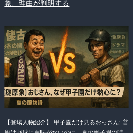
象、理由が判明する
を
ワ
イ
ら
が
全
力
で
教
え
る
ス
【登場人物紹介】 甲子園だけ見るおっさん: 普
レ
段は野球に興味がないのに、夏の甲子園の時