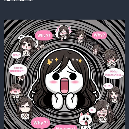
じ
す
め
る
っ
子」
の
イ
メ
ー
ジ
が
定
着
し
て