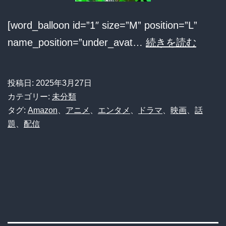
ト
民
[word_balloon id=”1″ size=”M” position=”L”
の
【4
name_position=”under_avat…
続きを読む
憶
月
測
版】
投稿日:
2025年3月27日
飛
ア
カテゴリー:
未分類
び
マ
タグ:
Amazon
、
アニメ
、
エンタメ
、
ドラマ
、
映画
、
話
交
題
、
配信
プ
う
ラ
巷
配
の
信
反
作
応
品
ま