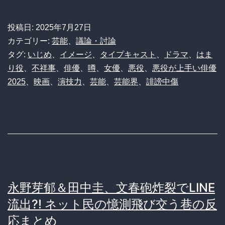
論】
は
演
熱
投稿日:
2025年7月27日
技
カテゴリー:
芸能
、
議論・討論
心
が
タグ:
いじめ
、
イメージ
、
タイプキャスト
、
ドラマ
、
はま
に
り役
、
不祥事
、
俳優
、
噂
、
女優
、
悪役
、
悪役が上手い俳優
上
見
2025
、
映画
、
演技力
、
芸能
、
芸能界
、
誹謗中傷
手
る
い
現
だ
象、
け
理
な
由
の
が
永野芽郁＆田中圭、文春砲炸裂でLINE
に…
判
流出?! ネット民の憶測飛び交う巷の反
「い
明
応まとめ