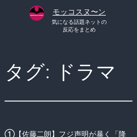
コ
モッコスヌ〜ン
ン
気になる話題ネットの
テ
反応をまとめ
ン
ツ
へ
タグ:
ドラマ
ス
キ
ッ
プ
①【佐藤二朗】フジ声明が暴く「降