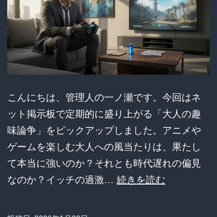
ｗ
お
前
ら
の
負
こんにちは、管理人の一ノ瀬です。今回はネ
け
ット掲示板で定期的に盛り上がる「大人の趣
確
味論争」をピックアップしました。アニメや
定
ゲームを楽しむ大人への風当たりは、果たし
か
て本当に強いのか？それとも時代遅れの偏見
【悲
なのか？イッチの過激…
続きを読む
報】
「い