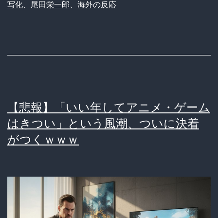
写化
、
尾田栄一郎
、
海外の反応
ピ
海
外
覇
権
で
【悲報】「いい年してアニメ・ゲーム
ネ
はきつい」という風潮、ついに決着
ト
がつくｗｗｗ
フ
リ
大
勝
利