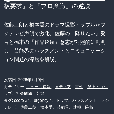
板要求」と「プロ意識」の逆説
佐藤二朗と橋本愛のドラマ撮影トラブルがフ
ジテレビ声明で激化。佐藤の「降りたい」発
言と橋本の「作品継続」意志が対照的に判明
し、芸能界のハラスメントとコミュニケーシ
ョン問題の深層を解説。
投稿日:
2026年7月9日
カテゴリー:
ニュース速報
、
メディア
、
事件
、
炎上・ゴシ
ップ
、
社会問題
、
芸能
タグ:
score-34
、
urgency-4
、
ドラマ
、
ハラスメント
、
フジ
テレビ
、
佐藤二朗
、
橋本愛
、
芸能界
、
速報
、
降板