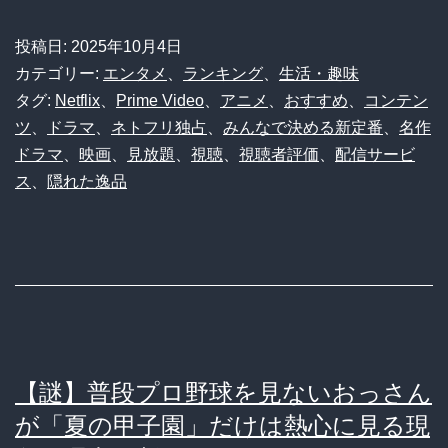
見
投稿日:
2025年10月4日
る？
カテゴリー:
エンタメ
、
ランキング
、
生活・趣味
寝
タグ:
Netflix
、
Prime Video
、
アニメ
、
おすすめ
、
コンテン
ツ
、
ドラマ
、
ネトフリ独占
、
みんなで決める新定番
、
名作
不
ドラマ
、
映画
、
見放題
、
視聴
、
視聴者評価
、
配信サービ
足
ス
、
隠れた逸品
必
至！
お
す
す
め
【謎】普段プロ野球を見ないおっさん
作
が「夏の甲子園」だけは熱心に見る現
品