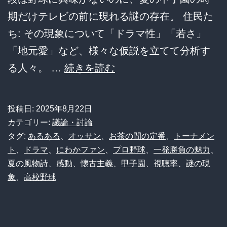
期だけテレビの前に現れる謎の存在。 住民た
ち: その現象について「ドラマ性」「若さ」
「地元愛」など、様々な仮説を立てて分析す
【謎】
る人々。 …
続きを読む
普
段
投稿日:
2025年8月22日
プ
カテゴリー:
議論・討論
ロ
タグ:
あるある
、
オッサン
、
お茶の間の定番
、
トーナメン
ト
、
ドラマ
、
にわかファン
、
プロ野球
、
一発勝負の魅力
、
野
夏の風物詩
、
感動
、
懐古主義
、
甲子園
、
視聴率
、
謎の現
球
象
、
高校野球
を
見
な