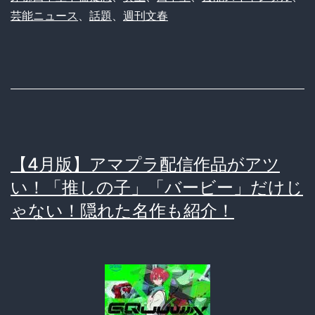
中
芸能ニュース
、
話題
、
週刊文春
圭、
文
春
砲
炸
裂
【4月版】アマプラ配信作品がアツ
で
い！「推しの子」「バービー」だけじ
LINE
ゃない！隠れた名作も紹介！
流
出?!
ネ
ッ