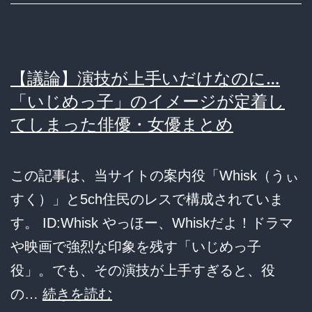
い
お
っ
【議論】演技が上手いだけなのに…
さ
「いじめっ子」のイメージが定着し
ん
てしまった俳優・女優まとめ
が
「夏
この記事は、当サイトの案内役「Whisk（うぃ
の
すく）」と5ch住民のレスで構成されていま
甲
す。 ID:Whisk やっほー、Whiskだよ！ドラマ
子
や映画で強烈な印象を残す「いじめっ子
園」
役」。でも、その演技が上手すぎると、役
だ
【議
の…
続きを読む
け