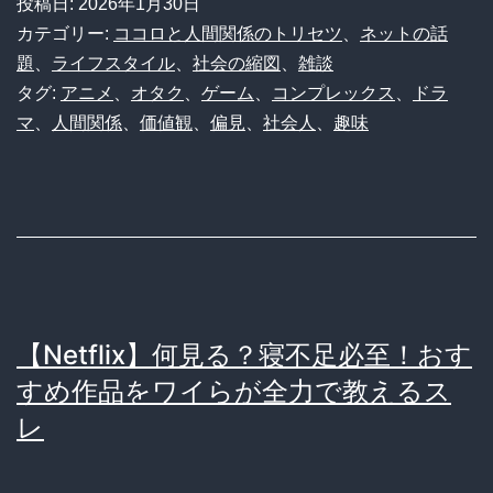
投稿日:
2026年1月30日
い
カテゴリー:
ココロと人間関係のトリセツ
、
ネットの話
年
題
、
ライフスタイル
、
社会の縮図
、
雑談
タグ:
アニメ
、
オタク
、
ゲーム
、
コンプレックス
、
ドラ
し
マ
、
人間関係
、
価値観
、
偏見
、
社会人
、
趣味
て
ア
ニ
メ・
ゲ
ー
【Netflix】何見る？寝不足必至！おす
ム
すめ作品をワイらが全力で教えるス
は
レ
き
つ