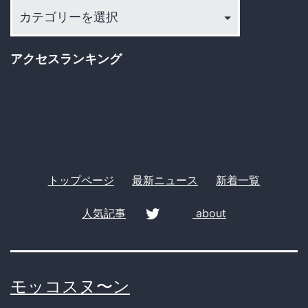
け
カ
じ
テ
ゴ
ゃ
アクセスランキング
リ
な
ー
い！
隠
れ
た
トップページ
最新ニュース
新着一覧
名
作
人気記事
about
も
twitter
紹
介！
モッコスヌ〜ン