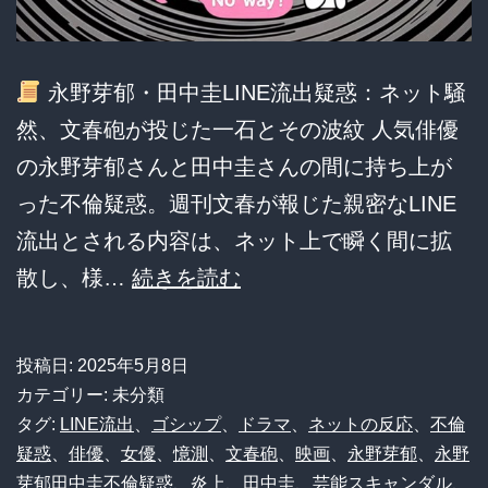
し
ま
永野芽郁・田中圭LINE流出疑惑：ネット騒
っ
然、文春砲が投じた一石とその波紋 人気俳優
た
の永野芽郁さんと田中圭さんの間に持ち上が
俳
った不倫疑惑。週刊文春が報じた親密なLINE
優・
流出とされる内容は、ネット上で瞬く間に拡
女
永
散し、様…
続きを読む
優
野
ま
芽
と
投稿日:
2025年5月8日
郁
カテゴリー: 未分類
め
＆
タグ:
LINE流出
、
ゴシップ
、
ドラマ
、
ネットの反応
、
不倫
疑惑
、
俳優
、
女優
、
憶測
、
文春砲
、
映画
、
永野芽郁
、
永野
田
芽郁田中圭不倫疑惑
、
炎上
、
田中圭
、
芸能スキャンダル
、