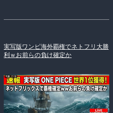
実写版ワンピ海外覇権でネトフリ大勝
利ｗお前らの負け確定か