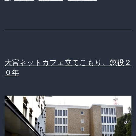
人
ホ
ー
ム
に
い
大宮ネットカフェ立てこもり、懲役２
る
０年
は
ず
が
ネ
ッ
ト
カ