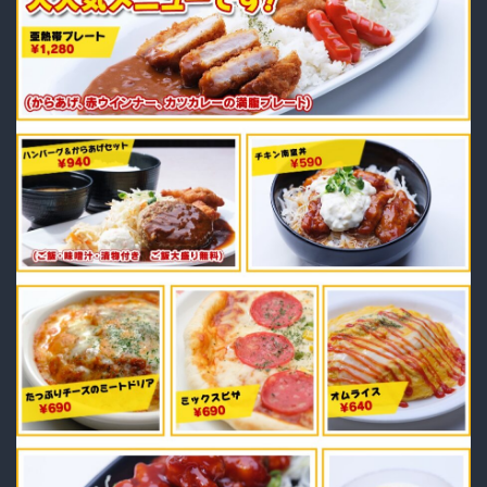
送
致
さ
れ
る
車
の
中
で
カ
メ
ラ
に