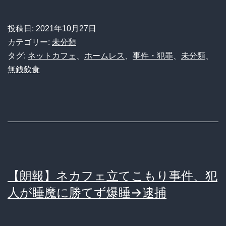
歳
ホ
投稿日:
2021年10月27日
ー
カテゴリー:
未分類
ム
タグ:
ネットカフェ
、
ホームレス
、
事件・犯罪
、
未分類
、
無銭飲食
レ
ス
「お
金
な
い」
【朗報】ネカフェ立てこもり事件、犯
チ
人が睡魔に勝てず爆睡→逮捕
キ
ン