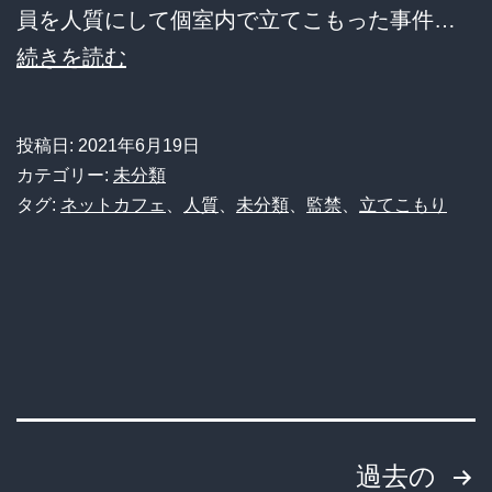
員を人質にして個室内で立てこもった事件…
【朗
続きを読む
報】
ネ
投稿日:
2021年6月19日
カ
カテゴリー:
未分類
フ
タグ:
ネットカフェ
、
人質
、
未分類
、
監禁
、
立てこもり
ェ
立
て
こ
も
り
投
事
過去の