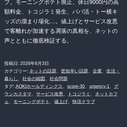
ブ。モーニングポテト廃止、休日9000円の高
額料金、トコジラミ発生、パパ活・トー横キ
ッズの溜まり場化…。値上げとサービス改悪
で客離れが加速する凋落の真相を、ネットの
声とともに徹底検証する。
投稿日:
2026年6月3日
カテゴリー:
ネットの話題
、
世知辛い話題
、
企業
、
生活・
暮らし
、
社会の縮図
、
社会問題
タグ:
AOKIホールディングス
、
score-30
、
urgency-1
、
グ
ランカスタマ
、
サービス改悪
、
トコジラミ
、
ネットカフ
ェ
、
モーニングポテト
、
値上げ
、
快活クラブ