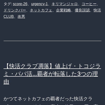
タグ:
score-26
、
urgency-1
、
キリマンジャロ
、
コーヒー
、
ドリンクバー
、
ネットカフェ
、
企業戦略
、
優良誤認
、
快活
CLUB
、
改悪
【快活クラブ凋落】値上げ・トコジラ
ミ・パパ活…覇者が転落した3つの理
由
かつてネットカフェの覇者だった快活クラ