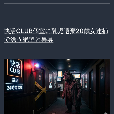
快活CLUB個室に乳児遺棄20歳女逮捕
で漂う絶望と異臭