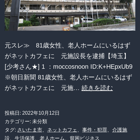
と
異
臭
元スレ≫ 81歳女性、老人ホームにいるはず
がネットカフェに 元施設長を逮捕【埼玉】
[少考さん★] 1 ：moccosnoon ID:K+HEpxUb9
※朝日新聞 81歳女性、老人ホームにいるはず
81
がネットカフェに 元施…
続きを読む
歳
女
投稿日:
2022年10月12日
性、
カテゴリー: 未分類
老
タグ:
さいたま市
、
ネットカフェ
、
事件・犯罪
、
介護施
設
、
生活保護
、
老人ホーム
、
貧困ビジネス