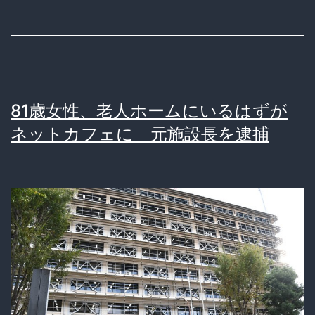
児
遺
棄
20
81歳女性、老人ホームにいるはずが
歳
ネットカフェに 元施設長を逮捕
女
逮
捕
で
漂
う
絶
望