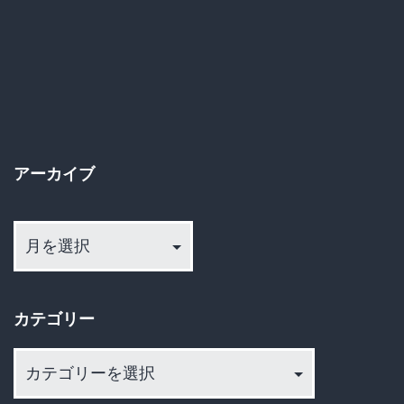
件、
稿
犯
の
人
が
ペ
睡
ー
魔
アーカイブ
ジ
に
ア
勝
送
ー
て
カ
り
ず
イ
爆
カテゴリー
ブ
睡
カ
→
テ