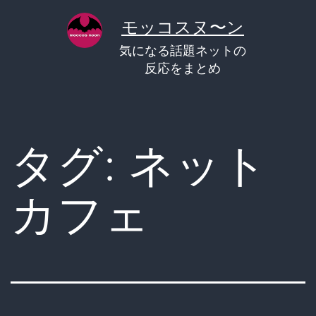
コ
モッコスヌ〜ン
ン
気になる話題ネットの
テ
反応をまとめ
ン
ツ
へ
タグ:
ネット
ス
キ
カフェ
ッ
プ