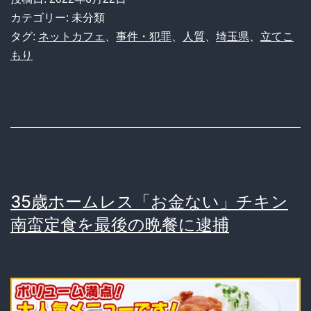
ぇ
カテゴリー: 未分類
し
タグ:
ネットカフェ
、
事件・犯罪
、
人質
、
埼玉県
、
立てこ
もり
ぇ
ネ
カ
フ
ェ
立
35歳ホームレス「お金ない」チキン
て
南蛮定食を最後の晩餐に逮捕
こ
も
り
男