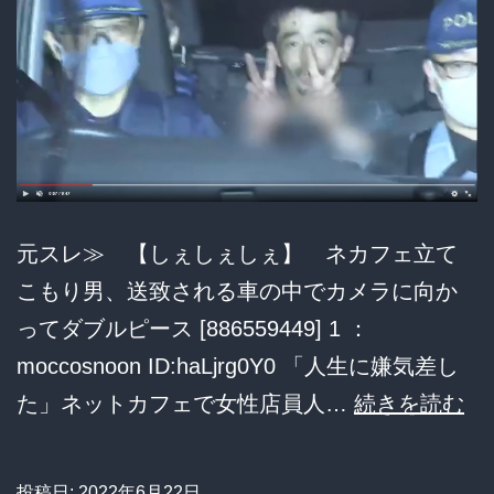
年
元スレ≫ 【しぇしぇしぇ】 ネカフェ立て
こもり男、送致される車の中でカメラに向か
ってダブルピース [886559449] 1 ：
moccosnoon ID:haLjrg0Y0 「人生に嫌気差し
【
た」ネットカフェで女性店員人…
続きを読む
ぇ
し
投稿日:
2022年6月22日