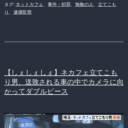
ト
タグ:
ネットカフェ
、
事件・犯罪
、
無敵の人
、
立てこも
り
、
逮捕監禁
カ
フ
ェ
立
て
こ
【しぇしぇしぇ】ネカフェ立てこも
も
り男、送致される車の中でカメラに向
り、
かってダブルピース
懲
役
２
０