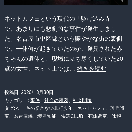
ネットカフェという現代の「駆け込み寺」
で、あまりにも悲劇的な事件が発生しまし
た。名古屋市中区錦という賑やかな街の裏側
で、一体何が起きていたのか。発見された赤
ちゃんの遺体と、現場に立ち尽くしていた20
快
歳の女性。ネット上では…
続きを読む
活
CLUB
投稿日:
2026年3月30日
個
カテゴリー:
事件
、
社会の縮図
、
社会問題
室
タグ:
ケーキの切れない非行少年
、
ネットカフェ
、
乳児遺
棄
、
名古屋錦
、
境界知能
、
快活CLUB
、
死体遺棄
、
速報
に
乳