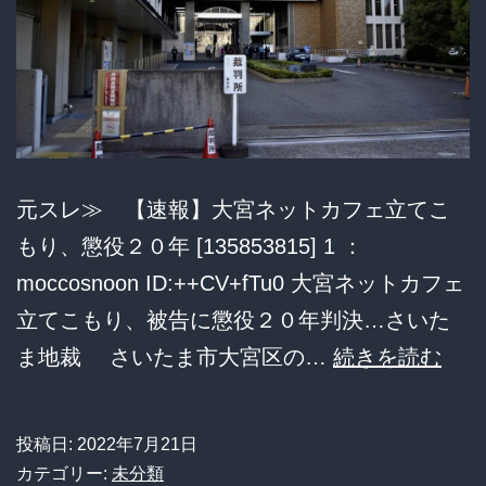
フ
ェ
に
元
施
元スレ≫ 【速報】大宮ネットカフェ立てこ
設
もり、懲役２０年 [135853815] 1 ：
長
moccosnoon ID:++CV+fTu0 大宮ネットカフェ
を
立てこもり、被告に懲役２０年判決…さいた
逮
大
ま地裁 さいたま市大宮区の…
続きを読む
捕
宮
ネ
投稿日:
2022年7月21日
ッ
カテゴリー:
未分類