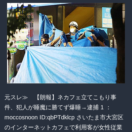
南
蛮
定
食
を
最
後
の
晩
餐
元スレ≫ 【朗報】ネカフェ立てこもり事
に
件、犯人が睡魔に勝てず爆睡→逮捕 1 ：
逮
moccosnoon ID:qbPTdklcp さいたま市大宮区
捕
のインターネットカフェで利用客が女性従業