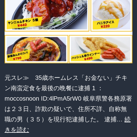
向
か
っ
て
ダ
ブ
ル
ピ
元スレ≫ 35歳ホームレス「お金ない」チキ
ー
ン南蛮定食を最後の晩餐に逮捕 1 ：
ス
moccosnoon ID:4lPmA5rW0 岐阜県警各務原署
は２３日、詐欺の疑いで、住所不詳、自称無
職の男（３５）を現行犯逮捕した。 逮捕…
続
35
きを読む