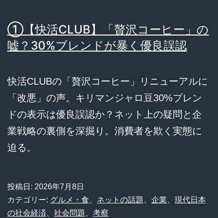
①【快活CLUB】「贅沢コーヒー」の
嘘？30%ブレンドが暴く優良誤認
快活CLUBの「贅沢コーヒー」リニューアルに
「改悪」の声。キリマンジャロ豆30%ブレン
ドの表示は優良誤認か？ネット上の疑問と企
業戦略の裏側を深掘り。消費者を欺く実態に
迫る。
投稿日:
2026年7月8日
カテゴリー:
グルメ・食
、
ネットの話題
、
企業
、
現代日本
の社会経済
、
社会問題
、
考察