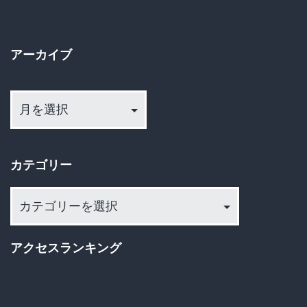
か？
女
性
アーカイブ
社
ア
員
ー
を
カ
悩
イ
ま
カテゴリー
ブ
せ
カ
る
テ
職
ゴ
アクセスランキング
場
リ
ー
の“顔
面”ル