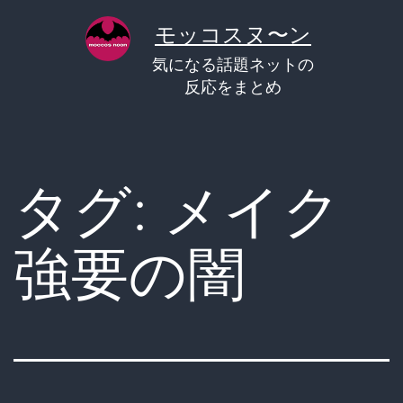
コ
モッコスヌ〜ン
ン
気になる話題ネットの
テ
反応をまとめ
ン
ツ
へ
タグ:
メイク
ス
キ
強要の闇
ッ
プ