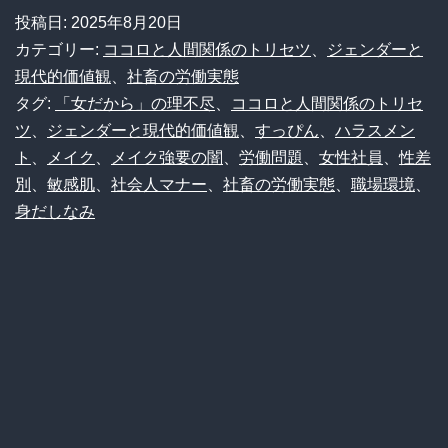
ク
投稿日:
2025年8月20日
し
カテゴリー:
ココロと人間関係のトリセツ
、
ジェンダーと
て
現代的価値観
、
社畜の労働実態
タグ:
「女だから」の理不尽
、
ココロと人間関係のトリセ
会
ツ
、
ジェンダーと現代的価値観
、
すっぴん
、
ハラスメン
社
ト
、
メイク
、
メイク強要の闇
、
労働問題
、
女性社員
、
性差
に
別
、
敏感肌
、
社会人マナー
、
社畜の労働実態
、
職場環境
、
来
身だしなみ
て」
は
パ
ワ
ハ
ラ