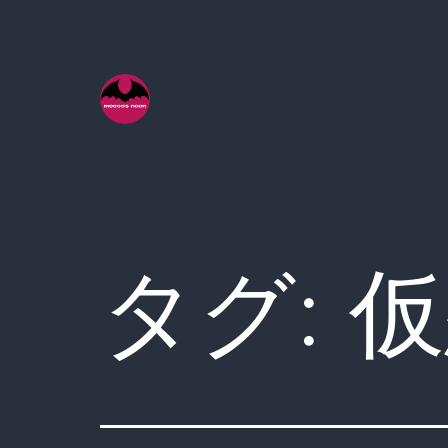
コ
ン
テ
ン
ツ
へ
ス
キ
タグ:
仮
ッ
プ