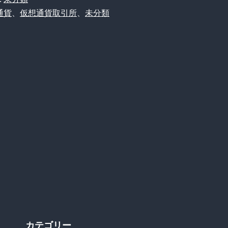
エ
通貨
、
仮想通貨取引所
、
未分類
ク
セ
ル
で
管
理
カテゴリー