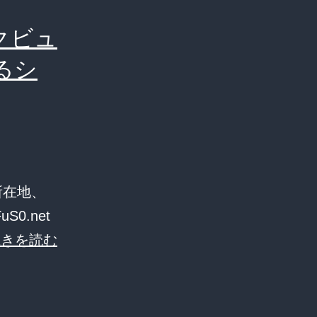
クビュ
るシ
所在地、
0.net
仮
続きを読む
想
通
貨