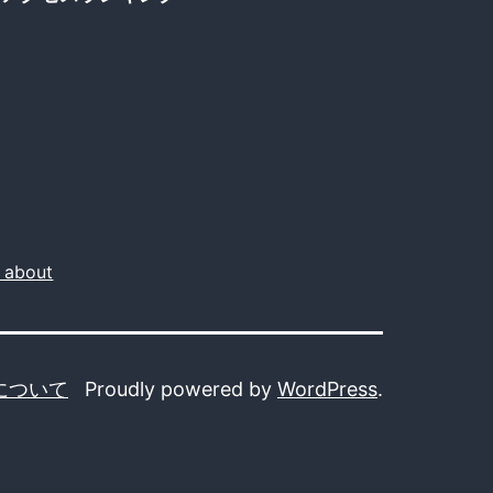
ュ
ー
ロ
の
所
在
地、
about
複
数
r
社
について
Proudly powered by
WordPress
.
が
共
同