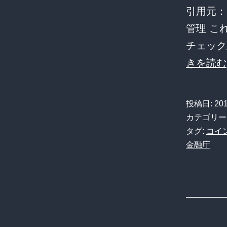
に
引用元：
毎
管理 これ半
日
チェック
滞
きを読む
在
す
投稿日:
20
る
カテゴリー
ん
タグ:
コイ
で
金融庁
す
か！