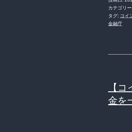
職
カテゴリー
員
タグ:
コイ
金融庁
「え
ワ
イ
が
コ
イ
【コ
ン
チ
金を
ェ
ッ
ク