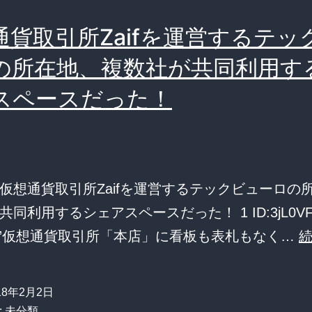
の
通貨取引所Zaifを運営するテッ
金
と
の所在地、複数社が共同利用す
会
スペースだった！
社
の
金
を
仮想通貨取引所Zaifを運営するテックビューロの
一
同利用するシェアスペースだった！ 1 ID:3jL0VFuS
緒
itle=”仮想通貨取引所「本店」に看板も表札もなく…
に
し
18年2月2日
て
:
未分類