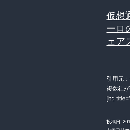
仮想
ーロ
ェア
引用元：
複数社が共
[bq t
投稿日:
20
カテゴリー