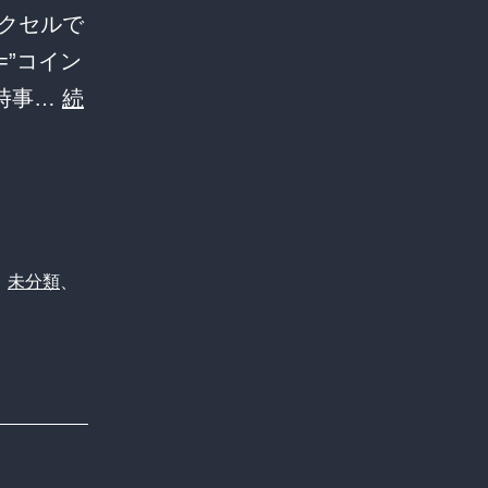
クセルで
e=”コイン
時事…
続
、
未分類
、