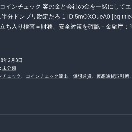
コインチェック 客の金と会社の金を一緒にしてエ
分ドンブリ勘定だろ 1 ID:5mOXOueA0 [bq titl
立ち入り検査＝財務、安全対策を確認－金融庁：
【コ
イ
ン
18年2月3日
チ
:
未分類
ェ
ンチェック
、
コインチェック流出
、
仮想通貨
、
仮想通貨取引所
ッ
ク
？」
流
出】
客