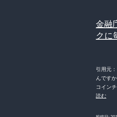
金融
クに
引用元：
んですか！？
コインチ
金
読む
融
庁
投稿日:
20