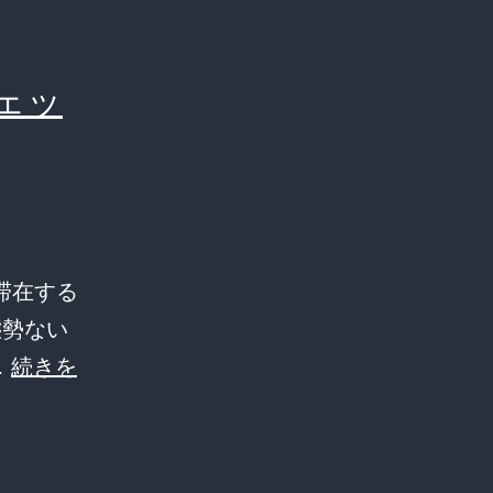
ェッ
滞在する
管理態勢ない
…
続きを