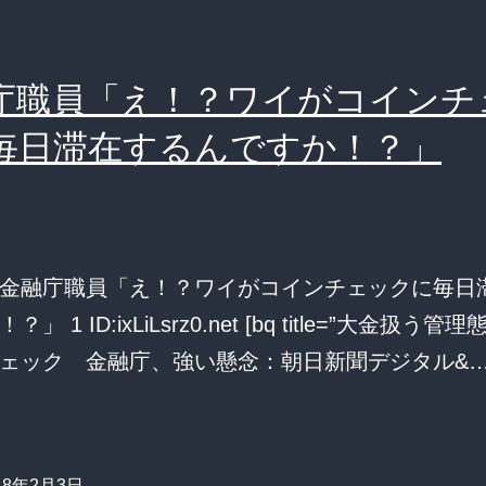
庁職員「え！？ワイがコインチ
毎日滞在するんですか！？」
金融庁職員「え！？ワイがコインチェックに毎日
」 1 ID:ixLiLsrz0.net [bq title=”大金扱う
ェック 金融庁、強い懸念：朝日新聞デジタル&
18年2月3日