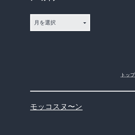
ア
ー
カ
イ
ブ
トップ
モッコスヌ〜ン