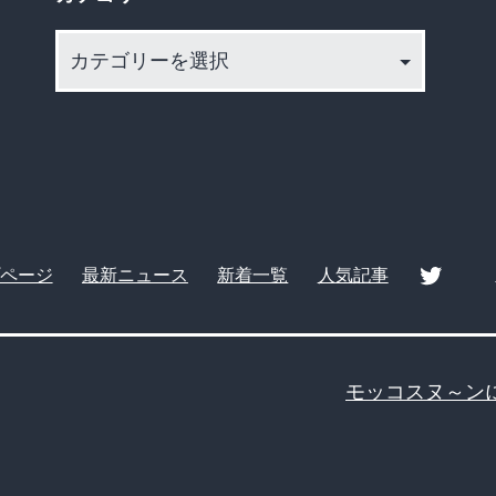
カ
テ
ゴ
リ
ー
ページ
最新ニュース
新着一覧
人気記事
twitte
モッコスヌ～ン