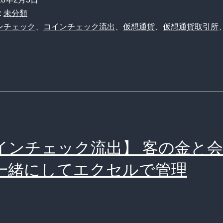
:
未分類
ンチェック
、
コインチェック流出
、
仮想通貨
、
仮想通貨取引所
！？
インチェック流出】 客の金と
一緒にしてエクセルで管理