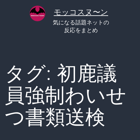
コ
モッコスヌ〜ン
ン
気になる話題ネットの
テ
反応をまとめ
ン
ツ
へ
タグ:
初鹿議
ス
キ
員強制わいせ
ッ
プ
つ書類送検