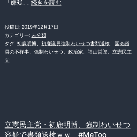
【初
「嫌疑…
続きを読む
鹿
議
投稿日:
2019年12月17日
員
カテゴリー:
未分類
強
タグ:
初鹿明博
、
初鹿議員強制わいせつ書類送検
、
国会議
員の不祥事
、
強制わいせつ
、
政治家
、
福山哲郎
、
立憲民主
制
党
わ
い
せ
つ
書
類
立憲民主党・初鹿明博、強制わいせつ
送
容疑で書類送検ｗｗ #MeToo