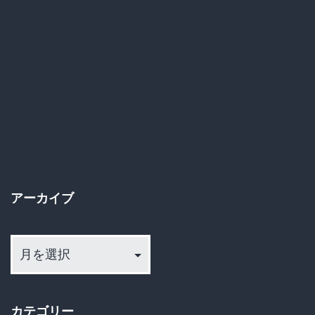
鹿
断
明
を
博、
見
強
守
制
り
わ
た
い
い」
せ
静
つ
アーカイブ
か
容
ア
に
疑
ー
見
で
カ
守
書
イ
り
カテゴリー
ブ