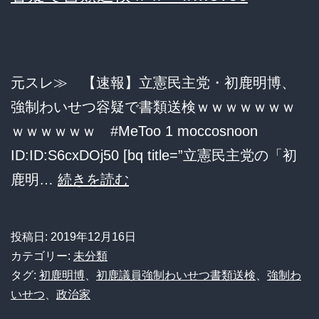
検】
立
憲・
福
元スレ≫ 【速報】立憲民主党・初鹿明博、
山
強制わいせつ容疑で書類送検ｗｗｗｗｗｗｗ
幹
ｗｗｗｗｗｗ #MeToo 1 moccosnoon
事
ID:ID:S6cxDOj50 [bq title=”立憲民主党の「初
長
立
鹿明…
続きを読む
「捜
憲
査
民
投稿日:
2019年12月16日
当
主
カテゴリー:
未分類
局
党・
タグ:
初鹿明博
、
初鹿議員強制わいせつ書類送検
、
強制わ
の
いせつ
、
政治家
初
判