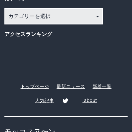
類
へ
送
カ
検
テ
ゴ
ｗ
アクセスランキング
リ
ｗ
ー
#MeToo
トップページ
最新ニュース
新着一覧
人気記事
about
twitter
モッコスヌ〜ン