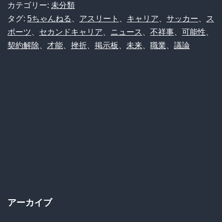
た…
カテゴリー:
未分類
20
タグ:
5ちゃんねる
、
アスリート
、
キャリア
、
サッカー
、
ス
ポーツ
、
セカンドキャリア
、
ニュース
、
不祥事
、
可能性
、
歳
契約解除
、
才能
、
挫折
、
掲示板
、
未来
、
職業
、
議論
で
プ
ロ
の
舞
台
か
ら
消
アーカイブ
え
た