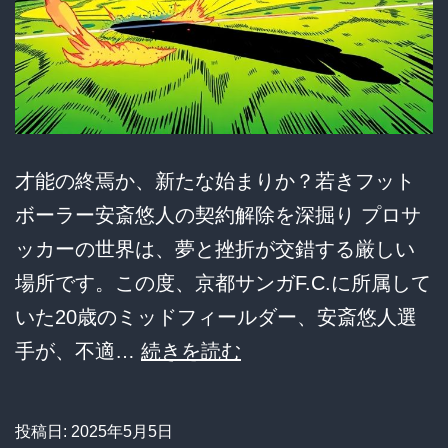
音
と
可
能
性
才能の終焉か、新たな始まりか？若きフット
を
ボーラー安斎悠人の契約解除を深掘り プロサ
探
ッカーの世界は、夢と挫折が交錯する厳しい
る
場所です。この度、京都サンガF.C.に所属して
いた20歳のミッドフィールダー、安斎悠人選
夢、
手が、不適…
続きを読む
潰
え
投稿日:
2025年5月5日