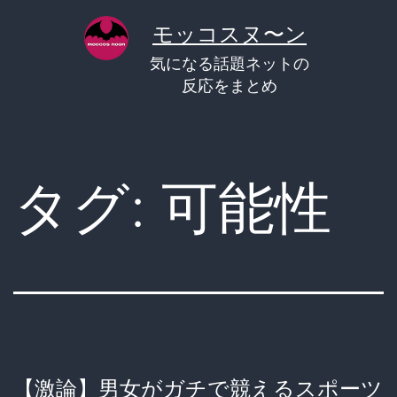
コ
モッコスヌ〜ン
ン
気になる話題ネットの
テ
反応をまとめ
ン
ツ
へ
タグ:
可能性
ス
キ
ッ
プ
【激論】男女がガチで競えるスポーツ