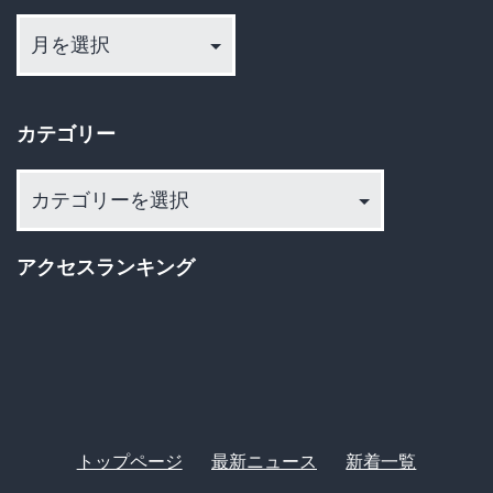
ア
サ
ー
ッ
カ
イ
カ
カテゴリー
ブ
ー
カ
選
テ
手
ゴ
の
アクセスランキング
リ
未
ー
来
トップページ
最新ニュース
新着一覧