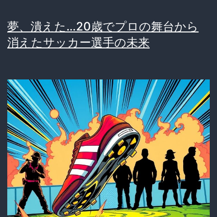
る
夢、潰えた…20歳でプロの舞台から
ス
消えたサッカー選手の未来
ポ
ー
ツ
っ
て、
結
局
何
な
の？
本