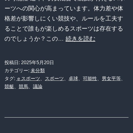
ーツへの関心が高まっています。体力差や体
格差が影響しにくい競技や、ルールを工夫す
ることで誰もが楽しめるスポーツは存在する
【激
のでしょうか？この…
続きを読む
論】
男
投稿日:
2025年5月20日
女
カテゴリー:
未分類
が
タグ:
ｅスポーツ
、
スポーツ
、
卓球
、
可能性
、
男女平等
、
競艇
、
競馬
、
議論
ガ
チ
で
競
え