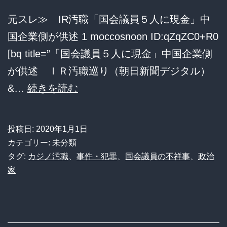
議
ん
元スレ≫ IR汚職「国会議員５人に現金」中
員
か
国企業側が供述 1 moccosnoon ID:qZqZC0+R0
が
[bq title=”「国会議員５人に現金」中国企業側
「風
が供述 ＩＲ汚職巡り（朝日新聞デジタル）
俗
【IR
&…
続きを読む
店」
汚
通
職】
い
投稿日:
2020年1月1日
国
カテゴリー: 未分類
本
会
タグ:
カジノ汚職
、
事件・犯罪
、
国会議員の不祥事
、
政治
人
家
議
認
員
め
５
る
人