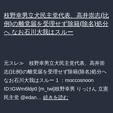
枝野幸男立犬民主党代表、高井崇志(比
例)の離党届を受理せず除籍(除名)処分
へ なお石川大我はスルー
元スレ≫ 枝野幸男立犬民主党代表、高井崇
志(比例)の離党届を受理せず除籍(除名)処分へ
なお石川大我はスルー 1 ：moccosnoon
ID:tGWm6ldp0 [m_twi]枝野幸男 りっけん 立憲
枝
民主党 @edan…
続きを読む
野