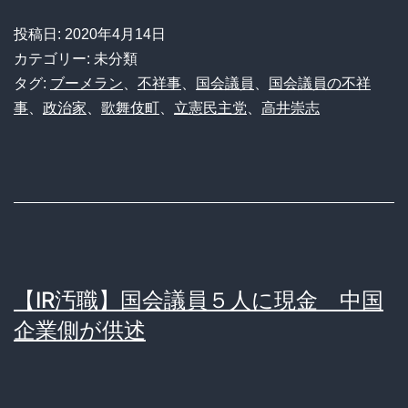
新
ー
コ
宿
投稿日:
2020年4月14日
ロ
カテゴリー: 未分類
二
ナ
タグ:
ブーメラン
、
不祥事
、
国会議員
、
国会議員の不祥
丁
事
、
政治家
、
歌舞伎町
、
立憲民主党
、
高井崇志
緊
目
急
で
事
酔
態
っ
下
て
で
警
【IR汚職】国会議員５人に現金 中国
立
察
企業側が供述
憲・
と
高
大
井
げ