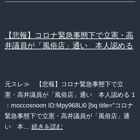
石
名)
川
処
大
分
【悲報】コロナ緊急事態下で立憲・高
我
へ
井議員が「風俗店」通い 本人認める
参
な
院
お
議
石
員、
川
元スレ≫ 【悲報】コロナ緊急事態下で立
外
大
憲・高井議員が「風俗店」通い 本人認める 1
出
我
：moccosnoon ID:Mpy968Li0 [bq title=”コロナ
自
は
緊急事態下で立憲・高井議員が「風俗店」通
粛
ス
【悲
い 本…
続きを読む
の
ル
報】