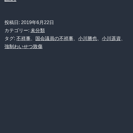
査
川
当
勝
投稿日:
2019年6月22日
局
也
カテゴリー:
未分類
の
参
タグ:
不祥事
、
国会議員の不祥事
、
小川勝也
、
小川遥資
、
判
強制わいせつ致傷
議
断
院
を
議
見
員
守
の
り
長
た
男
い」
に
静
懲