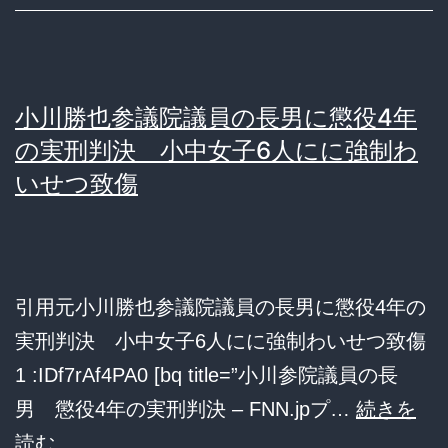
つ
書
類
小川勝也参議院議員の長男に懲役4年
送
の実刑判決 小中女子6人にに強制わ
検】
いせつ致傷
立
憲・
福
山
引用元小川勝也参議院議員の長男に懲役4年の
幹
実刑判決 小中女子6人にに強制わいせつ致傷
事
1 :IDf7rAf4PA0 [bq title=”小川参院議員の長
長
男 懲役4年の実刑判決 – FNN.jpプ…
続きを
「捜
小
読む