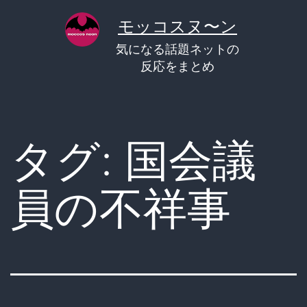
コ
モッコスヌ〜ン
ン
気になる話題ネットの
テ
反応をまとめ
ン
ツ
へ
タグ:
国会議
ス
キ
員の不祥事
ッ
プ