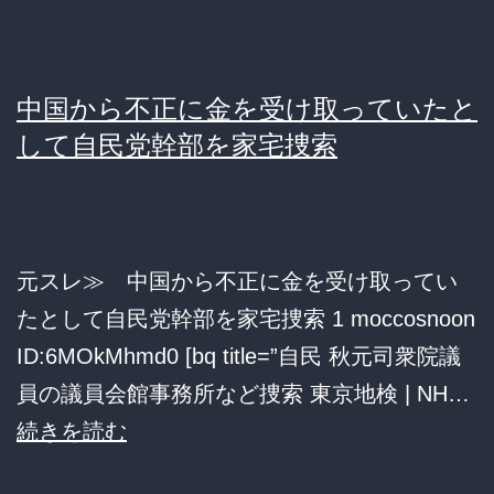
に
現
中国から不正に金を受け取っていたと
金
して自民党幹部を家宅捜索
中
国
企
業
元スレ≫ 中国から不正に金を受け取ってい
側
たとして自民党幹部を家宅捜索 1 moccosnoon
が
ID:6MOkMhmd0 [bq title=”自民 秋元司衆院議
供
員の議員会館事務所など捜索 東京地検 | NH…
述
中
続きを読む
国