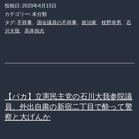
幸
投稿日:
2020年4月15日
男
カテゴリー: 未分類
立
タグ:
不祥事
、
国会議員の不祥事
、
政治家
、
枝野幸男
、
石
川大我
、
高井崇志
犬
民
主
党
代
表、
【バカ】立憲民主党の石川大我参院議
高
員、外出自粛の新宿二丁目で酔って警
井
察と大げんか
崇
志
(比