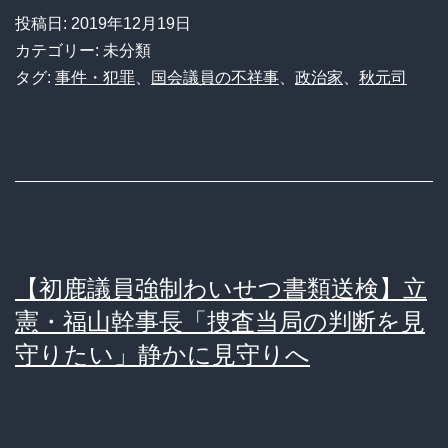
か
投稿日:
2019年12月19日
ら
カテゴリー: 未分類
不
タグ:
事件・犯罪
、
国会議員の不祥事
、
政治家
、
秋元司
正
に
金
を
受
け
【初鹿議員強制わいせつ書類送検】立
取
憲・福山幹事長「捜査当局の判断を見
っ
守りたい」静かに見守りへ
て
い