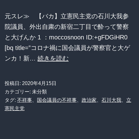
例)
元スレ≫ 【バカ】立憲民主党の石川大我参
の
院議員、外出自粛の新宿二丁目で酔って警察
離
と大げんか 1 ：moccosnoon ID:+gFDGiHR0
党
[bq title=”コロナ禍に国会議員が警察官と大ゲ
届
【バ
ンカ！新…
続きを読む
を
カ】
受
立
投稿日:
2020年4月15日
理
憲
カテゴリー: 未分類
せ
民
タグ:
不祥事
、
国会議員の不祥事
、
政治家
、
石川大我
、
立
ず
憲民主党
主
除
党
籍
の
(除