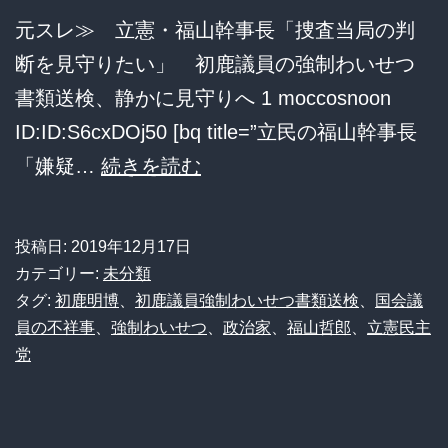
た
元スレ≫ 立憲・福山幹事長「捜査当局の判
と
断を見守りたい」 初鹿議員の強制わいせつ
し
書類送検、静かに見守りへ 1 moccosnoon
て
ID:ID:S6cxDOj50 [bq title=”立民の福山幹事長
自
【初
「嫌疑…
続きを読む
民
鹿
党
議
幹
投稿日:
2019年12月17日
員
カテゴリー:
未分類
部
強
タグ:
初鹿明博
、
初鹿議員強制わいせつ書類送検
、
国会議
を
員の不祥事
、
強制わいせつ
、
政治家
、
福山哲郎
、
立憲民主
制
家
党
わ
宅
い
捜
せ
索