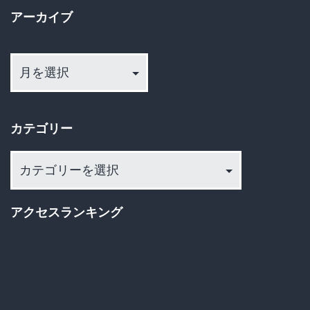
か
役
アーカイブ
に
4
ア
見
年
ー
守
の
カ
り
実
イ
へ
カテゴリー
ブ
刑
判
カ
決
テ
ゴ
小
アクセスランキング
リ
中
ー
女
子
6