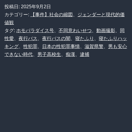
夜
投稿日:
2025年9月2日
行
カテゴリー:
【事件】社会の縮図
、
ジェンダーと現代的価
バ
値観
タグ:
ホモパラダイス号
、
不同意わいせつ
、
動画撮影
、
同
ス
性愛
、
夜行バス
、
夜行バスの闇
、
寝たふり
、
寝たふりハッ
が
キング
、
性犯罪
、
日本の性犯罪事情
、
滋賀県警
、
男も安心
「ハ
できない時代
、
男子高校生
、
痴漢
、
逮捕
ッ
テ
ン
場」
に？
男
子