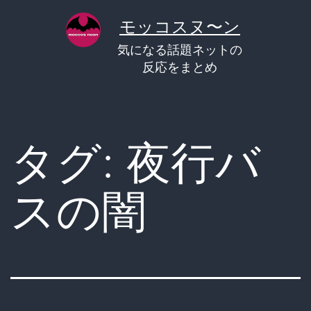
コ
モッコスヌ〜ン
ン
気になる話題ネットの
テ
反応をまとめ
ン
ツ
へ
タグ:
夜行バ
ス
キ
スの闇
ッ
プ