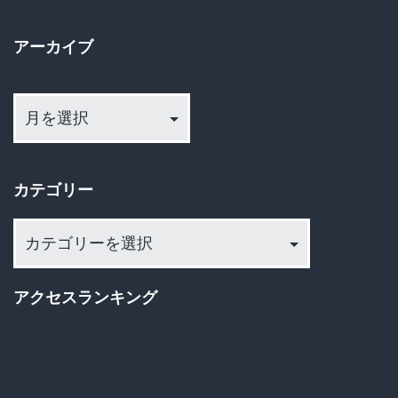
高
校
アーカイブ
生
ア
を
ー
狙
カ
っ
イ
た
カテゴリー
ブ
卑
カ
劣
テ
な
ゴ
アクセスランキング
性
リ
犯
ー
罪
に