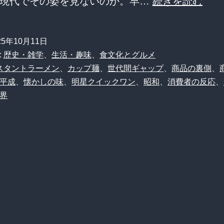
【衝
ぜ現代でその姿を見ないのか。早…
続きを読む
撃】
昭
25年10月11日
和
:
歴史・雑学
、
生活・趣味
、
食文化とグルメ
の
スタントラーメン
、
カップ麺
、
世代間ギャップ
、
商品の裏側
、
平成
、
懐かしの味
、
明星クイックワン
、
昭和
、
消費者の反応
、
1
界
分
カ
ッ
プ
麺、
ま
さ
か