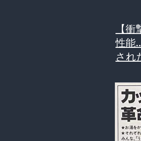
【衝
性能
され