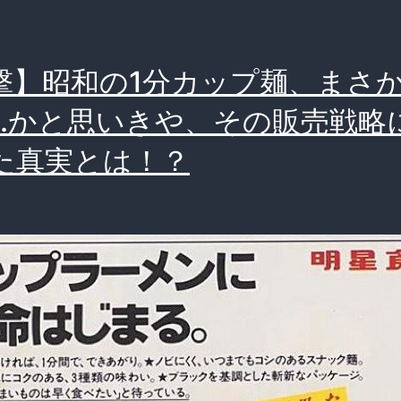
撃】昭和の1分カップ麺、まさ
…かと思いきや、その販売戦略
た真実とは！？