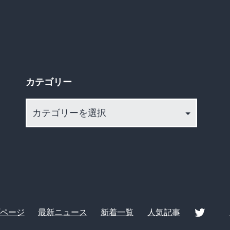
の
高
性
能…
カテゴリー
か
と
カ
思
テ
ゴ
い
リ
き
ー
や、
そ
の
ページ
最新ニュース
新着一覧
人気記事
販