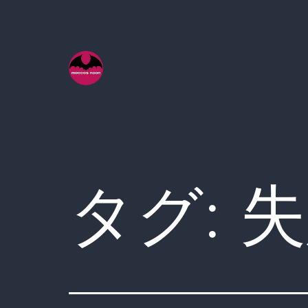
コ
ン
テ
ン
ツ
へ
ス
キ
タグ:
失
ッ
プ