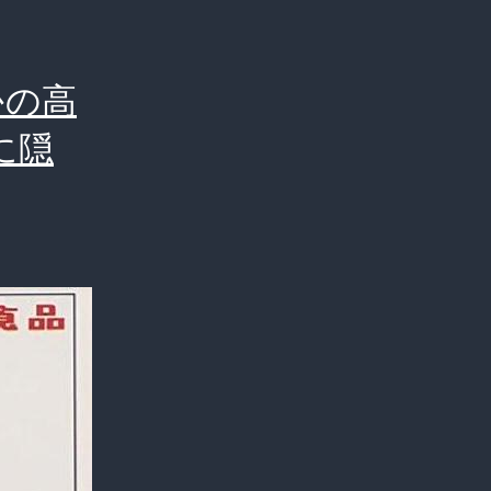
かの高
に隠