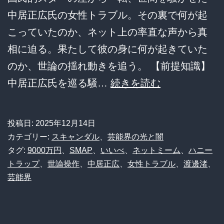
中居正広氏の女性トラブル。その裏で何が起
こっていたのか、ネット上の率直な声から真
相に迫る。果たして彼の身に何が起きていた
のか、世論の揺れ動きを追う。 【前提知識】
【深
中居正広氏を巡る騒…
続きを読む
層】
中
投稿日:
2025年12月14日
居
カテゴリー:
スキャンダル
、
芸能界の光と闇
正
タグ:
9000万円
、
SMAP
、
いいべ
、
ネットミーム
、
ハニー
トラップ
、
世論操作
、
中居正広
、
女性トラブル
、
渡邊渚
、
広
芸能界
を
巡
る