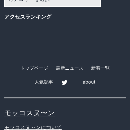
テ
真
ゴ
実
アクセスランキング
リ
と
ー
は？
トップページ
最新ニュース
新着一覧
人気記事
about
twitter
モッコスヌ〜ン
モッコスヌ～ンについて