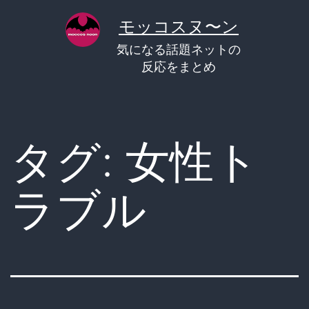
コ
モッコスヌ〜ン
ン
気になる話題ネットの
テ
反応をまとめ
ン
ツ
へ
タグ:
女性ト
ス
キ
ラブル
ッ
プ