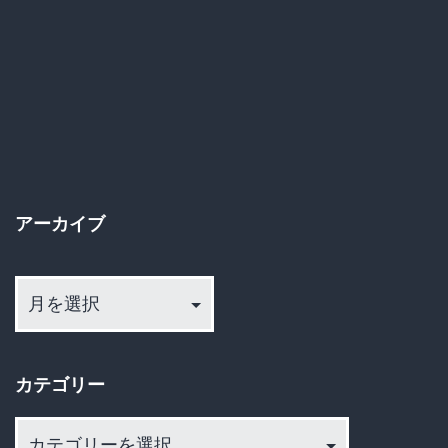
「い
い
べ」
騒
動、
世
アーカイブ
論
が
ア
問
ー
い
カ
イ
か
カテゴリー
ブ
け
カ
る