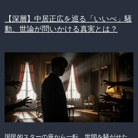
【深層】中居正広を巡る「いいべ」騒
動、世論が問いかける真実とは？
国民的スターの座から一転、世間を騒がせた