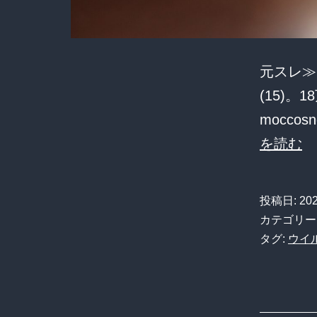
元スレ≫
(15)。
mocco
エ
を読む
ロ
サ
投稿日:
20
イ
カテゴリー
ト
タグ:
ウイ
を
見
て