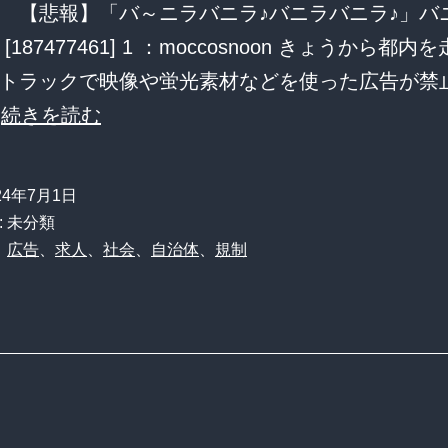
 【悲報】「バ～ニラバニラ♪バニラバニラ♪」バ
[187477461] 1 ：moccosnoon きょうから都
トラックで映像や蛍光素材などを使った広告が禁
【悲
…
続きを読む
報】
「バ
24年7月1日
～
: 未分類
ニ
、
広告
、
求人
、
社会
、
自治体
、
規制
ラ
バ
ニ
ラ
♪