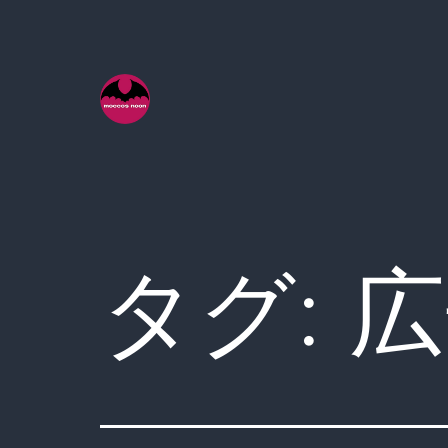
コ
ン
テ
ン
ツ
へ
ス
キ
タグ:
広
ッ
プ