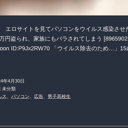
 エロサイトを見てパソコンをウイルス感染させ
18万円盗られ、家族にもバラされてしまう [896590257
snoon ID:P9Jx2RW70 「ウイルス除去のため…」1
24年4月30日
: 未分類
ルス
、
パソコン
、
広告
、
男子高校生