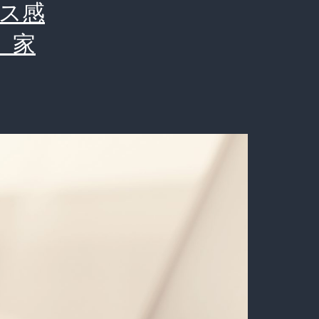
ス感
、家