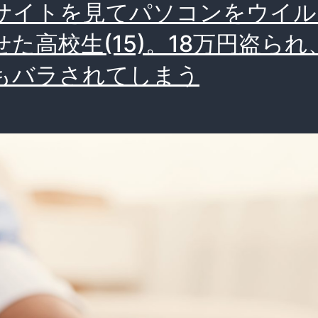
バ
サイトを見てパソコンをウイル
ニ
せた高校生(15)。18万円盗られ
ラ
もバラされてしまう
バ
ニ
ラ
♪」
バ
ニ
ラ
ト
ラ
ッ
ク