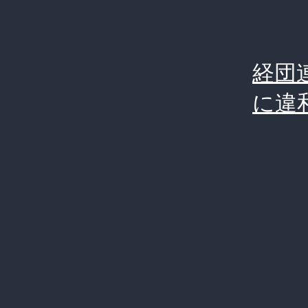
パ
ソ
コ
経団
ン
に違
を
ウ
イ
ル
ス
感
染
さ
せ