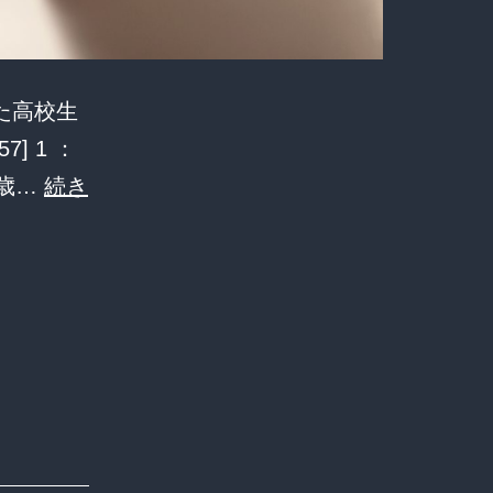
た高校生
] 1 ：
5歳…
続き