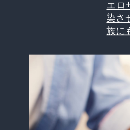
エロ
染さ
族に