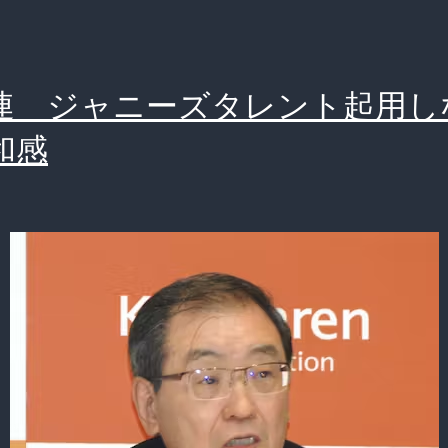
連 ジャニーズタレント起用し
和感