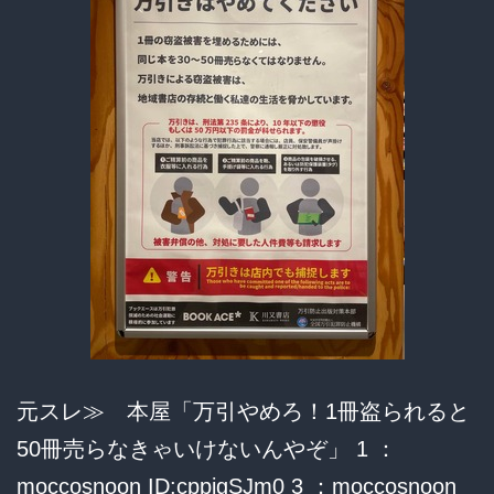
め
ん、
ポ
イ
ン
ト
付
く
し
ネ
ッ
元スレ≫ 本屋「万引やめろ！1冊盗られると
ト
50冊売らなきゃいけないんやぞ」 1 ：
で
moccosnoon ID:cppigSJm0 3 ：moccosnoon