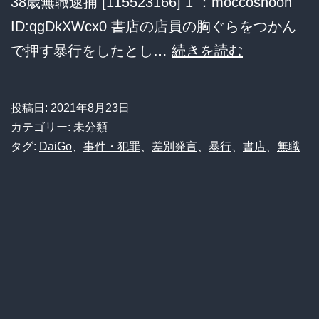
38歳無職逮捕 [115523166] 1 ：moccosnoon
ん
ID:qgDkXWcx0 書店の店員の胸ぐらをつかん
や
「メ
で押す暴行をしたとし…
続きを読む
ぞ」
ン
タ
投稿日:
2021年8月23日
リ
カテゴリー: 未分類
ス
タグ:
DaiGo
、
事件・犯罪
、
差別発言
、
暴行
、
書店
、
無職
ト
の
本
を
目
立
た