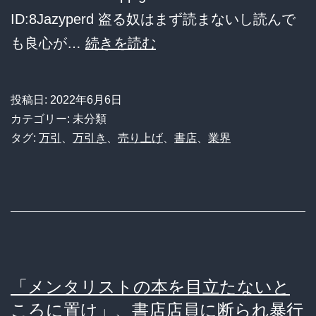
買
ID:8Jazyperd 盗る奴はまず読まないし読んで
う
本
も良心が…
続きを読む
わ…」
屋
←
「万
投稿日:
2022年6月6日
こ
引
カテゴリー: 未分類
の
や
タグ:
万引
、
万引き
、
売り上げ
、
書店
、
業界
切
め
な
ろ！
い
1
現
冊
実
盗
ｗ
ら
「メンタリストの本を目立たないと
ｗ
れ
ころに置け」、書店店員に断られ暴行