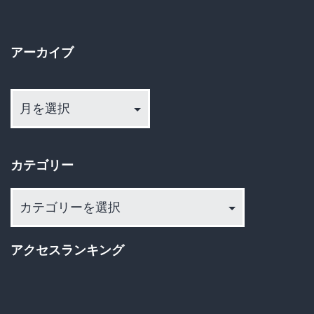
な
い
アーカイブ
と
ア
こ
ー
ろ
カ
に
イ
置
カテゴリー
ブ
け」、
カ
書
テ
店
ゴ
アクセスランキング
店
リ
ー
員
に