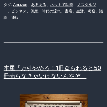
さ
タグ:
Amazon
、
あるある
、
ネットで話題
、
ノスタルジ
ー
、
ビジネス
、
倒産
、
時代の流れ
、
書店
、
生活
、
考察
、
議
ん
論
、
通販
「お
願
い！
本
買
っ
本屋「万引やめろ！1冊盗られると50
て！」
冊売らなきゃいけないんやぞ」
ワ
イ
ら
「ご