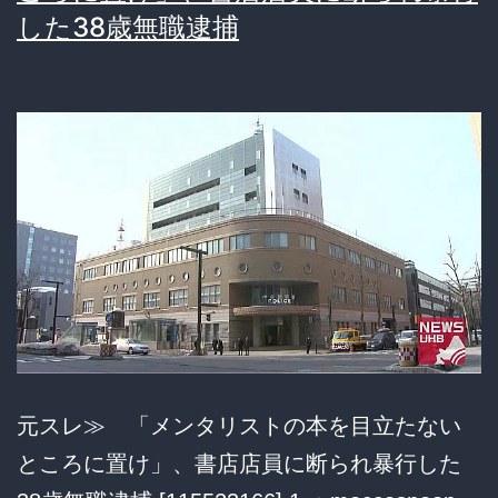
ｗ
る
した38歳無職逮捕
と
50
冊
売
ら
な
き
ゃ
い
け
元スレ≫ 「メンタリストの本を目立たない
な
ところに置け」、書店店員に断られ暴行した
い