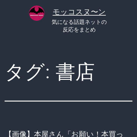
コ
モッコスヌ〜ン
ン
気になる話題ネットの
テ
反応をまとめ
ン
ツ
へ
タグ:
書店
ス
キ
ッ
プ
【画像】本屋さん「お願い！本買っ