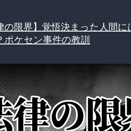
律の限界】覚悟決まった人間に
？ポケセン事件の教訓