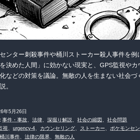
センター刺殺事件や桶川ストーカー殺人事件を例
を決めた人間」に効かない現実と、GPS監視やカ
化などの対策を議論。無敵の人を生まない社会づ
説。
26年5月26日
:
事件・事故
、
法律
、
深掘り解説
、
社会の縮図
、
社会問題
監視
、
urgency-4
、
カウンセリング
、
ストーカー
、
ポケモンセン
桶川事件
、
法律の限界
、
無敵の人