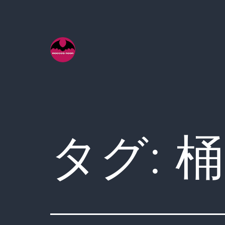
コ
ン
テ
ン
ツ
へ
ス
キ
タグ:
桶
ッ
プ