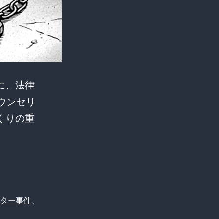
に、法律
ウンセリ
くりの重
ター事件
、