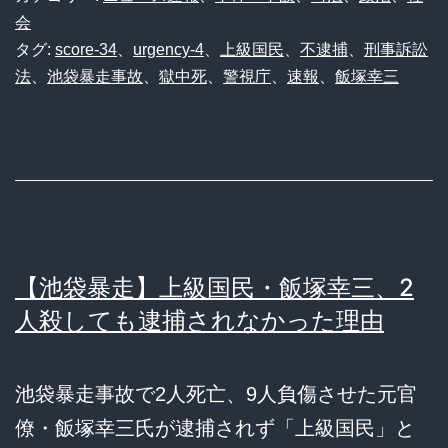
会
タグ:
score-34
、
urgency-4
、
上級国民
、
不逮捕
、
刑事訴訟
法
、
池袋暴走事故
、
獄中死
、
警視庁
、
速報
、
飯塚幸三
【池袋暴走】上級国民・飯塚幸三、2
人殺しても逮捕されなかった理由
池袋暴走事故で2人死亡、9人負傷させた元官
僚・飯塚幸三氏が逮捕されず「上級国民」と