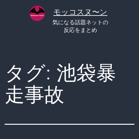
コ
モッコスヌ〜ン
ン
気になる話題ネットの
テ
反応をまとめ
ン
ツ
へ
タグ:
池袋暴
ス
キ
走事故
ッ
プ