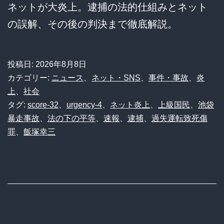
ネットが大炎上。逮捕の法的仕組みとネット
の誤解、その後の判決まで徹底解説。
投稿日:
2026年8月8日
カテゴリー:
ニュース
、
ネット・SNS
、
事件・事故
、
炎
上
、
社会
タグ:
score-32
、
urgency-4
、
ネット炎上
、
上級国民
、
池袋
暴走事故
、
法の下の平等
、
速報
、
逮捕
、
過失運転致死傷
罪
、
飯塚幸三