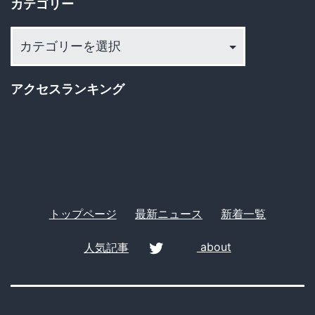
も
カテゴリー
ブ
攻
カ
撃
テ
的
ゴ
アクセスランキング
か
リ
ー
つ
挑
発
的
トップページ
最新ニュース
新着一覧
な
文
人気記事
about
書
twitter
を
突