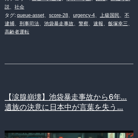
説
、
社会
タグ:
queue-asset
、
score-28
、
urgency-4
、
上級国民
、
不
逮捕
、
刑事司法
、
池袋暴走事故
、
警察
、
速報
、
飯塚幸三
、
高齢者運転
【涙腺崩壊】池袋暴走事故から6年…
遺族の決意に日本中が言葉を失う…