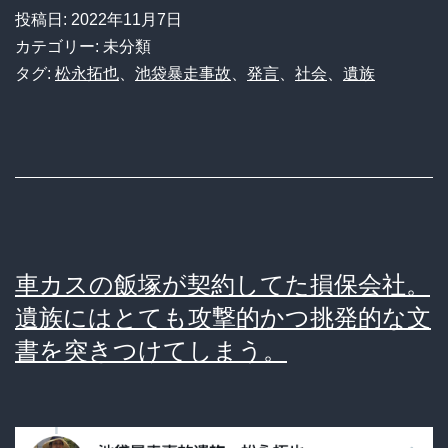
暴
投稿日:
2022年11月7日
走
カテゴリー: 未分類
事
タグ:
松永拓也
、
池袋暴走事故
、
発言
、
社会
、
遺族
故】
遺
族
松
永
さ
車カスの飯塚が契約してた損保会社。
ん、
遺族にはとても攻撃的かつ挑発的な文
「い
書を突きつけてしまう。
つ
ま