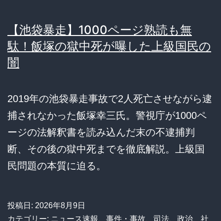
【池袋暴走】1000ページ熟読も無
駄！飯塚の獄中死が曝した上級国民の
闇
2019年の池袋暴走事故で2人死亡させながら逮
捕されなかった飯塚幸三氏。警視庁が1000ペ
ージの法解釈書を読み込んだ末の不逮捕判
断、その後の獄中死までを徹底解説。上級国
民問題の本質に迫る。
投稿日:
2026年8月9日
カテゴリー:
ニュース速報
、
事件・事故
、
司法
、
政治
、
社