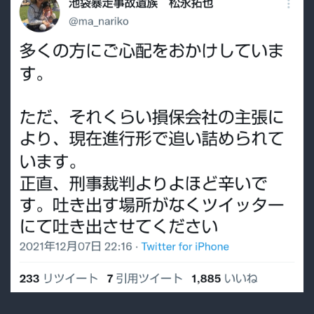
で
ウ
ダ
ウ
ダ
言
っ
て
る
ん
だ」
に
対
し