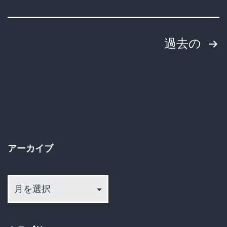
し
て
投
た
過去の
損
稿
保
の
会
社。
ペ
遺
ー
族
アーカイブ
ジ
に
ア
は
送
ー
と
カ
り
て
イ