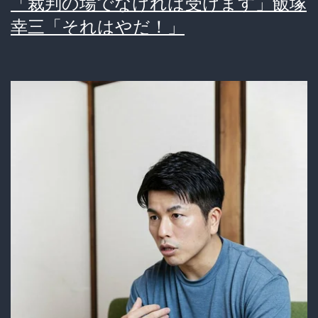
「裁判の場でなければ受けます」飯塚
飯
幸三「それはやだ！」
塚
幸
三
車
カ
ス
事
故
遺
族
に
「
前