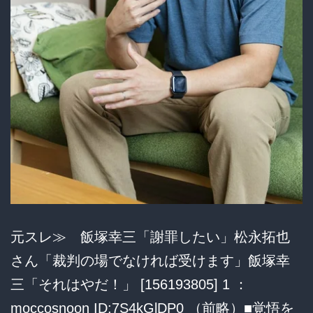
も
殺
し
て
あ
げ
よ
っ
元スレ≫ 飯塚幸三「謝罪したい」松永拓也
横
さん「裁判の場でなければ受けます」飯塚幸
浜
三「それはやだ！」 [156193805] 1 ：
moccosnoon ID:7S4kGlDP0 （前略）■覚悟を