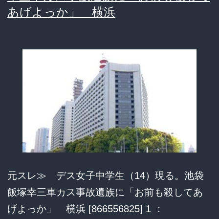
遺
あげよっか」 横浜
族
の
決
意
に
日
本
中
が
言
元スレ≫ デス女子中学生（14）現る。池袋
葉
飯塚幸三車カス事故遺族に「お前も殺してあ
を
げよっか」 横浜 [866556825] 1 ：