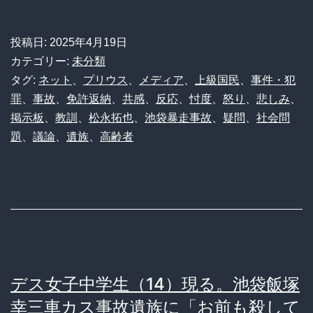
腺
崩
投稿日:
2025年4月19日
壊】
カテゴリー:
未分類
池
タグ:
ネット
、
プリウス
、
メディア
、
上級国民
、
事件・犯
罪
、
事故
、
免許返納
、
共感
、
反応
、
忖度
、
怒り
、
悲しみ
、
袋
掲示板
、
教訓
、
松永拓也
、
池袋暴走事故
、
疑問
、
社会問
暴
題
、
議論
、
遺族
、
高齢者
走
事
故
か
ら
6
デス女子中学生（14）現る。池袋飯塚
年…
幸三車カス事故遺族に「お前も殺して