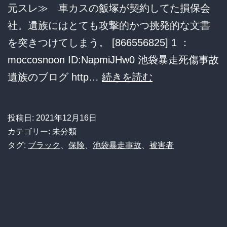
元スレ≫ 車カスの飯塚が契約してた損保会
て
社。遺族にはとても攻撃的かつ挑発的な文書
正
を突きつけてしまう。 [866556825] 1 ：
論
moccosnoon ID:NapmiJHw0 池袋暴走死傷事故
で
車
遺族のブログ http…
続きを読む
フ
カ
ル
ス
ボ
投稿日:
2021年12月16日
の
カテゴリー: 未分類
ッ
飯
タグ:
ブラック
、
保険
、
池袋暴走事故
、
被害者
コ
塚
に
が
す
契
る
約