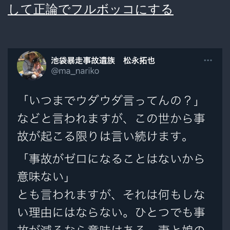
して正論でフルボッコにする
さ
ん
「裁
判
の
場
で
な
け
れ
ば
受
け