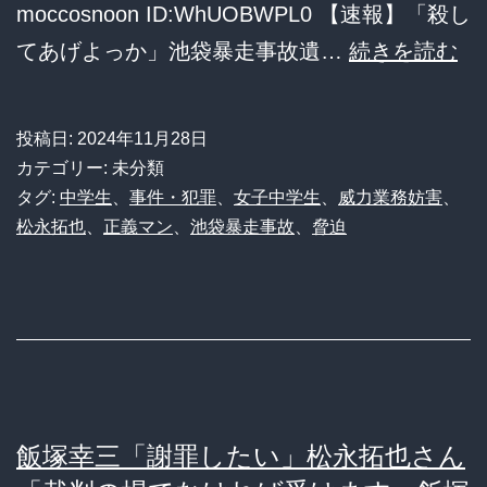
失
moccosnoon ID:WhUOBWPL0 【速報】「殺し
う…
デ
てあげよっか」池袋暴走事故遺…
続きを読む
ス
女
投稿日:
2024年11月28日
子
カテゴリー: 未分類
中
タグ:
中学生
、
事件・犯罪
、
女子中学生
、
威力業務妨害
、
松永拓也
、
正義マン
、
池袋暴走事故
、
脅迫
学
生
（
現
る
池
飯塚幸三「謝罪したい」松永拓也さん
袋