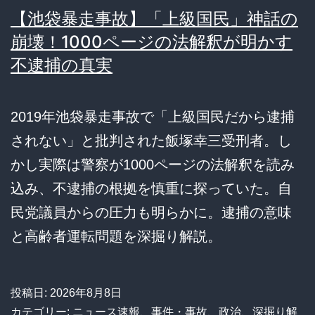
【池袋暴走事故】「上級国民」神話の
崩壊！1000ページの法解釈が明かす
不逮捕の真実
2019年池袋暴走事故で「上級国民だから逮捕
されない」と批判された飯塚幸三受刑者。し
かし実際は警察が1000ページの法解釈を読み
込み、不逮捕の根拠を慎重に探っていた。自
民党議員からの圧力も明らかに。逮捕の意味
と高齢者運転問題を深掘り解説。
投稿日:
2026年8月8日
カテゴリー:
ニュース速報
、
事件・事故
、
政治
、
深掘り解