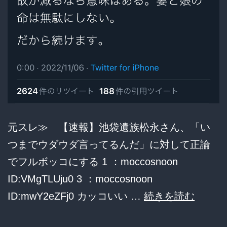
ま
す」
飯
塚
幸
三
「そ
元スレ≫ 【速報】池袋遺族松永さん、「い
れ
つまでウダウダ言ってるんだ」に対して正論
は
でフルボッコにする 1 ：moccosnoon
や
ID:VMgTLUju0 3 ：moccosnoon
だ！
【池
ID:mwY2eZFj0 カッコいい …
続きを読む
袋