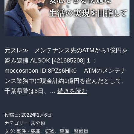
鴻
巣
店
元スレ≫ メンテナンス先のATMから1億円を
盗み逮捕 ALSOK [421685208] 1 ：
moccosnoon ID:8PZs6Hik0 ATMのメンテナ
ンス業務中に現金計約1億円を盗んだとして、
メ
千葉県警は5日、…
続きを読む
ン
テ
投稿日:
2022年1月6日
ナ
カテゴリー: 未分類
ン
タグ:
事件・犯罪
、
窃盗
、
警備
、
警備員