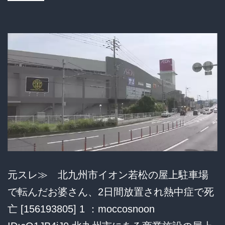
に
1000
万
着
服
「ネ
ッ
ト
カ
ジ
元スレ≫ 北九州市イオン若松の屋上駐車場
ノ
で転んだお婆さん、2日間放置され熱中症で死
に
亡 [156193805] 1 ：moccosnoon
使