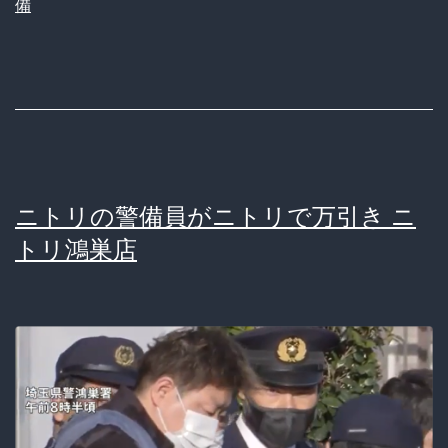
備
件、
ｗ
犯
ｗ
人
ｗ
を
ｗ
取
ｗ
り
ｗ
ニトリの警備員がニトリで万引き ニ
押
ｗ
トリ鴻巣店
さ
ｗ
え
ｗ
た
ｗ
の
ｗ
は
ｗ
「漁
ｗ