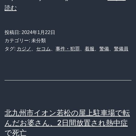
セ
読む
コ
ム
投稿日:
2024年1月22日
元
カテゴリー: 未分類
社
タグ:
カジノ
、
セコム
、
事件・犯罪
、
着服
、
警備
、
警備員
員
（22）
さ
ん、
ATM
補
北九州市イオン若松の屋上駐車場で転
充
んだお婆さん、2日間放置され熱中症
中
で死亡