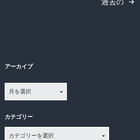
投
過去の
動
を
稿
起
の
こ
ペ
し
た
ー
留
アーカイブ
ジ
守
ア
送
中
ー
の
カ
り
民
イ
カテゴリー
家
ブ
に
カ
駆