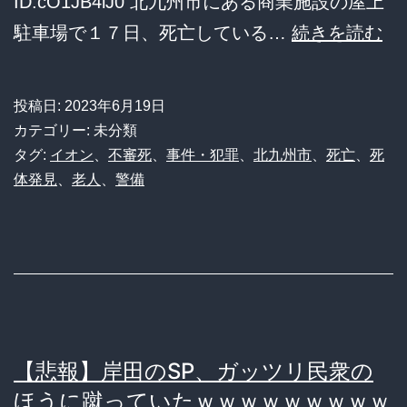
ID:cO1JB4iJ0 北九州市にある商業施設の屋上
っ
北
駐車場で１７日、死亡している…
続きを読む
た」
九
州
投稿日:
2023年6月19日
市
カテゴリー: 未分類
イ
タグ:
イオン
、
不審死
、
事件・犯罪
、
北九州市
、
死亡
、
死
体発見
、
老人
、
警備
オ
ン
若
松
の
屋
【悲報】岸田のSP、ガッツリ民衆の
上
ほうに蹴っていたｗｗｗｗｗｗｗｗｗ
駐