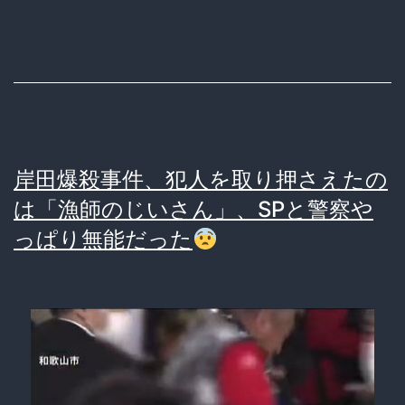
ガ
ッ
ツ
リ
民
岸田爆殺事件、犯人を取り押さえたの
衆
は「漁師のじいさん」、SPと警察や
の
っぱり無能だった
ほ
う
に
蹴
っ
て