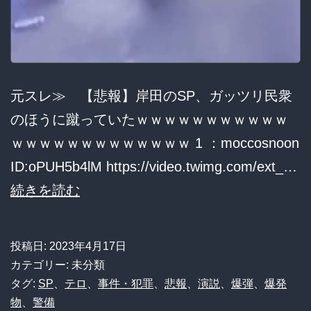
放
置
さ
れ
元スレ≫ 【悲報】岸田のSP、ガッツリ民衆
熱
のほうに蹴っていたｗｗｗｗｗｗｗｗｗｗｗ
中
ｗｗｗｗｗｗｗｗｗｗｗｗｗ 1 ：moccosnoon
症
ID:oPUH5b4lM https://video.twimg.com/ext_…
で
【悲
続きを読む
死
報】
亡
岸
投稿日:
2023年4月17日
田
カテゴリー: 未分類
の
タグ:
SP
、
テロ
、
事件・犯罪
、
悲報
、
演説
、
爆弾
、
爆発
物
、
警備
SP、