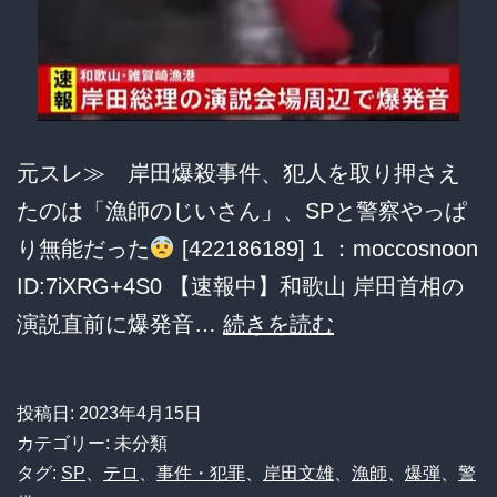
い
た
ｗ
ｗ
元スレ≫ 岸田爆殺事件、犯人を取り押さえ
ｗ
たのは「漁師のじいさん」、SPと警察やっぱ
ｗ
り無能だった
[422186189] 1 ：moccosnoon
ｗ
ID:7iXRG+4S0 【速報中】和歌山 岸田首相の
ｗ
岸
演説直前に爆発音…
続きを読む
ｗ
田
ｗ
爆
ｗ
投稿日:
2023年4月15日
殺
ｗ
カテゴリー: 未分類
事
タグ:
SP
、
テロ
、
事件・犯罪
、
岸田文雄
、
漁師
、
爆弾
、
警
ｗ