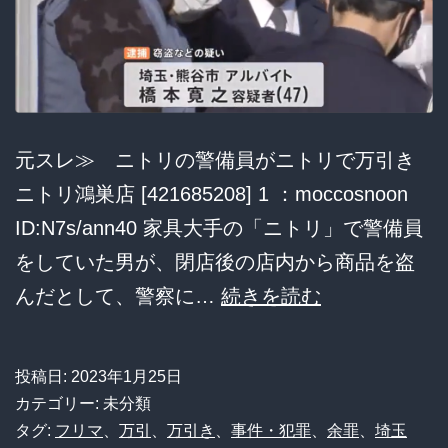
師
の
じ
い
さ
元スレ≫ ニトリの警備員がニトリで万引き
ん」、
ニトリ鴻巣店 [421685208] 1 ：moccosnoon
SP
ID:N7s/ann40 家具大手の「ニトリ」で警備員
と
をしていた男が、閉店後の店内から商品を盗
警
ニ
んだとして、警察に…
続きを読む
察
ト
や
リ
投稿日:
2023年1月25日
っ
の
カテゴリー: 未分類
ぱ
警
タグ:
フリマ
、
万引
、
万引き
、
事件・犯罪
、
余罪
、
埼玉