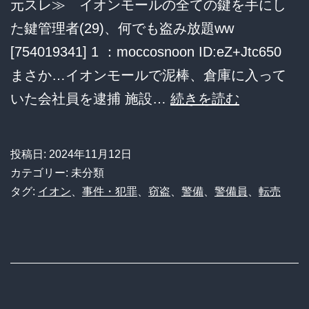
元スレ≫ イオンモールの全ての鍵を手にし
た鍵管理者(29)、何でも盗み放題ww
[754019341] 1 ：moccosnoon ID:eZ+Jtc650
まさか…イオンモールで泥棒、倉庫に入って
イ
いた会社員を逮捕 施設…
続きを読む
オ
ン
投稿日:
2024年11月12日
モ
カテゴリー: 未分類
ー
タグ:
イオン
、
事件・犯罪
、
窃盗
、
警備
、
警備員
、
転売
ル
の
全
て
の