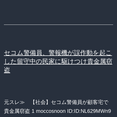
ス
先
の
ATM
か
ら
セコム警備員、警報機が誤作動を起こ
1
した留守中の民家に駆けつけ貴金属窃
億
盗
円
を
盗
元スレ≫ 【社会】セコム警備員が顧客宅で
み
貴金属窃盗 1 moccosnoon ID:ID:NL629MWn9
逮