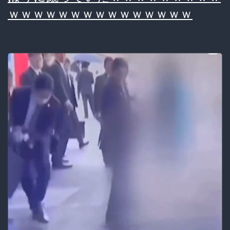
ｗｗｗｗｗｗｗｗｗｗｗｗｗｗｗ
車
場
で
転
ん
だ
お
婆
さ
ん
2
日
間