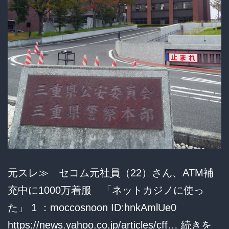
も
盗
み
放
題
ww
元スレ≫ セコム元社員（22）さん、ATM補
充中に1000万着服 「ネットカジノに使っ
た」 1 ：moccosnoon ID:hnkAmlUe0
https://news.yahoo.co.jp/articles/cff…
続きを