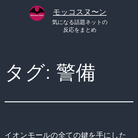
コ
モッコスヌ〜ン
ン
気になる話題ネットの
テ
反応をまとめ
ン
ツ
へ
タグ:
警備
ス
キ
ッ
プ
イオンモールの全ての鍵を手にした