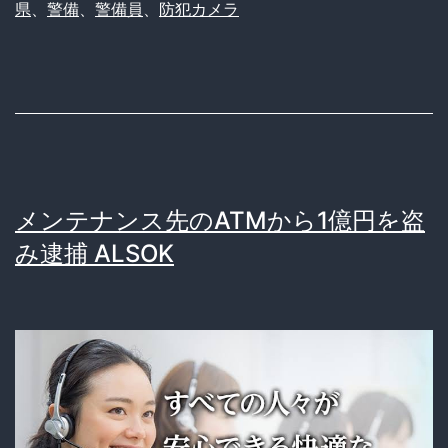
り
県
、
警備
、
警備員
、
防犯カメラ
備
無
員
能
が
だ
ニ
っ
ト
た
リ
メンテナンス先のATMから1億円を盗
で
み逮捕 ALSOK
万
引
き
ニ
ト
リ