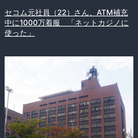
鍵
セコム元社員（22）さん、ATM補充
を
中に1000万着服 「ネットカジノに
手
使った」
に
し
た
鍵
管
理
者
(29)、
何
で