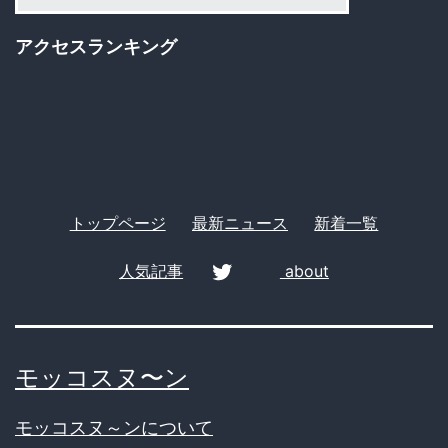
テ
ゴ
け
アクセスランキング
リ
つ
ー
け
貴
金
属
トップページ
最新ニュース
新着一覧
窃
盗
人気記事
about
twitter
モッコスヌ〜ン
モッコスヌ～ンについて