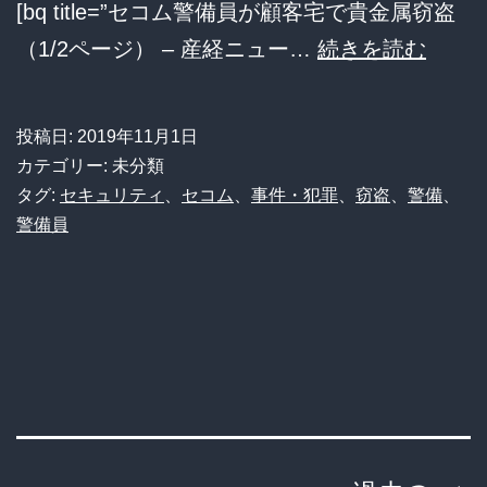
[bq title=”セコム警備員が顧客宅で貴金属窃盗
捕
セ
（1/2ページ） – 産経ニュー…
続きを読む
ALSOK
コ
ム
投稿日:
2019年11月1日
警
カテゴリー: 未分類
備
タグ:
セキュリティ
、
セコム
、
事件・犯罪
、
窃盗
、
警備
、
警備員
員、
警
報
機
が
誤
作