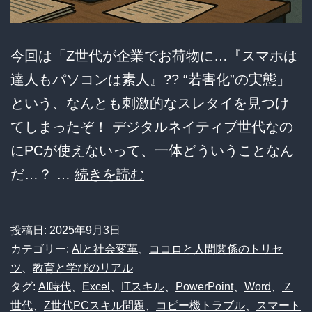
今回は「Z世代が企業でお荷物に…『スマホは
達人もパソコンは素人』?? “若害化”の実態」
という、なんとも刺激的なスレタイを見つけ
てしまったぞ！ デジタルネイティブ世代なの
にPCが使えないって、一体どういうことなん
Z
だ…？ …
続きを読む
世
代
投稿日:
2025年9月3日
は
カテゴリー:
AIと社会変革
、
ココロと人間関係のトリセ
本
ツ
、
教育と学びのリアル
タグ:
AI時代
、
Excel
、
ITスキル
、
PowerPoint
、
Word
、
Ｚ
当
世代
、
Z世代PCスキル問題
、
コピー機トラブル
、
スマート