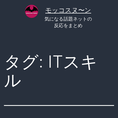
コ
モッコスヌ〜ン
ン
気になる話題ネットの
テ
反応をまとめ
ン
ツ
へ
タグ:
ITスキ
ス
キ
ル
ッ
プ