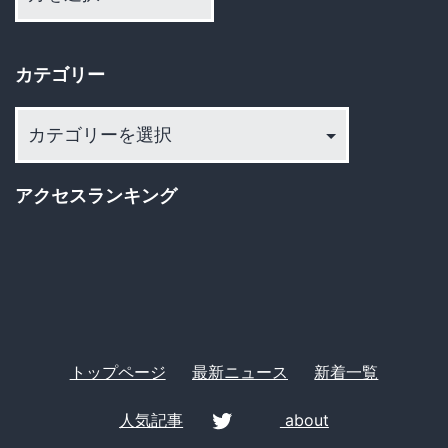
カ
も
イ
パ
カテゴリー
ブ
ソ
カ
コ
テ
ン
ゴ
アクセスランキング
は
リ
素
ー
人』
の
若
トップページ
最新ニュース
新着一覧
者
た
人気記事
about
ち