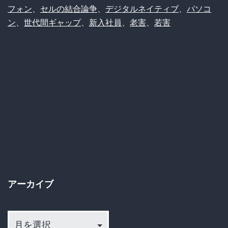
に
フォン
、
セルの結合論争
、
デジタルネイティブ
、
パソコ
PC
ン
、
世代間ギャップ
、
新入社員
、
老害
、
若害
が
使
え
な
い
の
か？
『ス
マ
アーカイブ
ホ
ア
達
ー
人