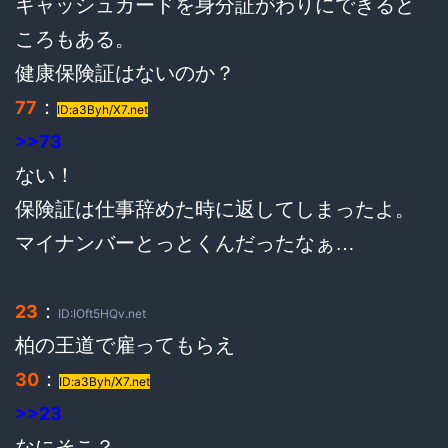
キャッシュカードを身分証がわりにできると
ころもある。
健康保険証はないのか？
：
77
ID:a3Byh/X7.net
>>73
ない！
保険証は仕事辞めた時に返してしまったよ。
マイナンバーとっとくんだったなぁ…
：
23
ID:IOft5HQv.net
柏の王道で雇ってもらえ
：
30
ID:a3Byh/X7.net
>>23
なにそこ？