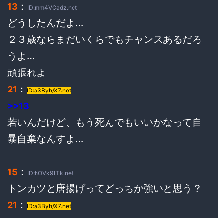
：
13
ID:mm4VCadz.net
どうしたんだよ…
２３歳ならまだいくらでもチャンスあるだろ
うよ…
頑張れよ
：
21
ID:a3Byh/X7.net
>>13
若いんだけど、もう死んでもいいかなって自
暴自棄なんすよ…
：
15
ID:hOVk91Tk.net
トンカツと唐揚げってどっちか強いと思う？
：
21
ID:a3Byh/X7.net