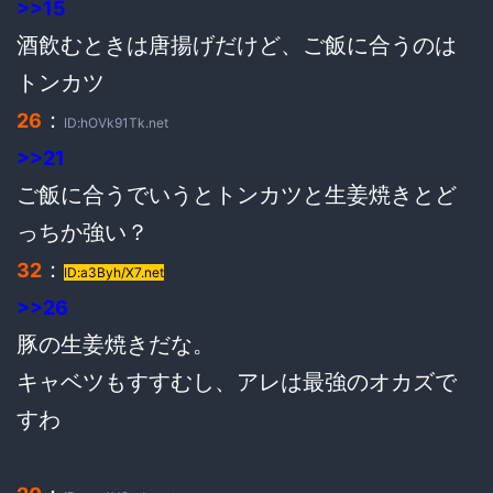
>>15
酒飲むときは唐揚げだけど、ご飯に合うのは
トンカツ
：
26
ID:hOVk91Tk.net
>>21
ご飯に合うでいうとトンカツと生姜焼きとど
っちか強い？
：
32
ID:a3Byh/X7.net
>>26
豚の生姜焼きだな。
キャベツもすすむし、アレは最強のオカズで
すわ