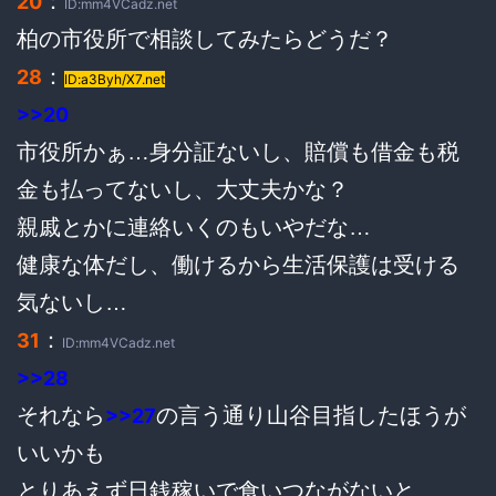
：
20
ID:mm4VCadz.net
柏の市役所で相談してみたらどうだ？
：
28
ID:a3Byh/X7.net
>>20
市役所かぁ…身分証ないし、賠償も借金も税
金も払ってないし、大丈夫かな？
親戚とかに連絡いくのもいやだな…
健康な体だし、働けるから生活保護は受ける
気ないし…
：
31
ID:mm4VCadz.net
>>28
それなら
の言う通り山谷目指したほうが
>>27
いいかも
とりあえず日銭稼いで食いつながないと