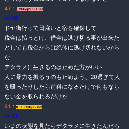
：
47
ID:66ejWTiU.net
>>28
ドヤ街行って日雇いと宿を確保して
税金は払っとけ、借金は逃げ切る事が出来た
としても税金からは絶体に逃げ切れないから
な
デタラメに生きるのは止めた方がいい
人に暴力を振るうのも止めよう、20過ぎて人
を殴ったりしたら前科になるだけで何もなら
ない金を取られるだけだ
：
51
ID:a3Byh/X7.net
>>47
いまの状態を見たらデタラメに生きたんだろ