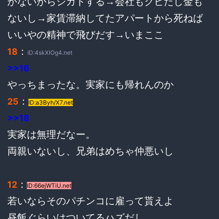
かないからシカトする→会社もクビだし金も
ないし→家賃滞納してたアパートから死ねば
いいやの精神で飛びだす→いまここ
：
18
ID:4skXIOg4.net
>>16
やっちまったな。実家にも帰れんのか
：
25
ID:a3Byh/X7.net
>>18
実家は無理だなー。
両親いないし、兄弟はめちゃ仲悪いし
：
12
ID:66ejWTiU.net
若いならそのパチンコに雇って貰えよ
昼飯ぐらいはついてるハズだし