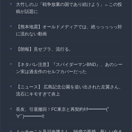
大竹しのぶ「戦争放棄の国であり続けよう」←この投
稿が話題に
【熊本地震】オールドメディアでは、絶っっっっっ対
に流れない動画
【朗報】見せブラ、流行る。
【ネタバレ注意】『スパイダーマンBND』、あのシー
ン実は過去作のセルフカバーだった
【ニュース】 広島記念公園を追い出された左翼さん、
流石にキモすぎて炎上
長友、引退撤回！FC東京と再契約ｷﾀ━━━━(ﾟ
∀ﾟ)━━━━!!
ミッチーこと及川光博さん、56歳で再婚→新しい命ま