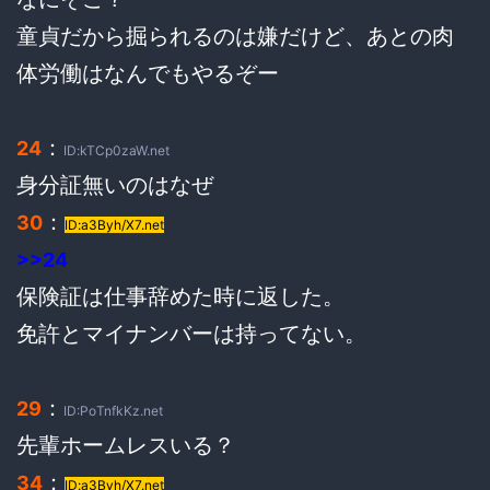
童貞だから掘られるのは嫌だけど、あとの肉
体労働はなんでもやるぞー
：
24
ID:kTCp0zaW.net
身分証無いのはなぜ
：
30
ID:a3Byh/X7.net
>>24
保険証は仕事辞めた時に返した。
免許とマイナンバーは持ってない。
：
29
ID:PoTnfkKz.net
先輩ホームレスいる？
：
34
ID:a3Byh/X7.net