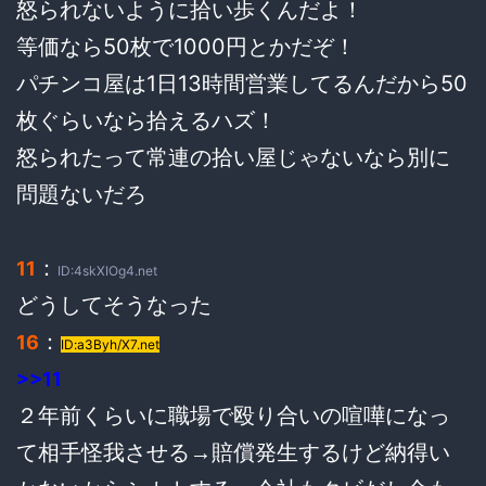
怒られないように拾い歩くんだよ！
等価なら50枚で1000円とかだぞ！
パチンコ屋は1日13時間営業してるんだから50
枚ぐらいなら拾えるハズ！
怒られたって常連の拾い屋じゃないなら別に
問題ないだろ
：
11
ID:4skXIOg4.net
どうしてそうなった
：
16
ID:a3Byh/X7.net
>>11
２年前くらいに職場で殴り合いの喧嘩になっ
て相手怪我させる→賠償発生するけど納得い