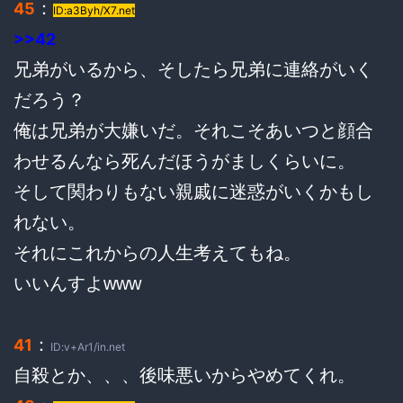
：
45
ID:a3Byh/X7.net
>>42
兄弟がいるから、そしたら兄弟に連絡がいく
だろう？
俺は兄弟が大嫌いだ。それこそあいつと顔合
わせるんなら死んだほうがましくらいに。
そして関わりもない親戚に迷惑がいくかもし
れない。
それにこれからの人生考えてもね。
いいんすよwww
：
41
ID:v+Ar1/in.net
自殺とか、、、後味悪いからやめてくれ。