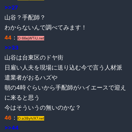
>>27
山谷？手配師？
わからないんで調べてみます！
：
44
ID:66ejWTiU.net
>>33
山谷は台東区のドヤ街
日雇い人夫を現場に送り込む今で言う人材派
遣業者がおるハズや
朝の4時ぐらいから手配師がハイエースで迎え
に来ると思う
今はそういうの無いのかな？
：
46
ID:a3Byh/X7.net
>>44