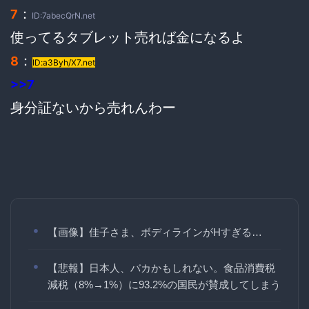
：
7
ID:7abecQrN.net
使ってるタブレット売れば金になるよ
：
8
ID:a3Byh/X7.net
>>7
身分証ないから売れんわー
【画像】佳子さま、ボディラインがHすぎる…
【悲報】日本人、バカかもしれない。食品消費税
減税（8%→1%）に93.2%の国民が賛成してしまう