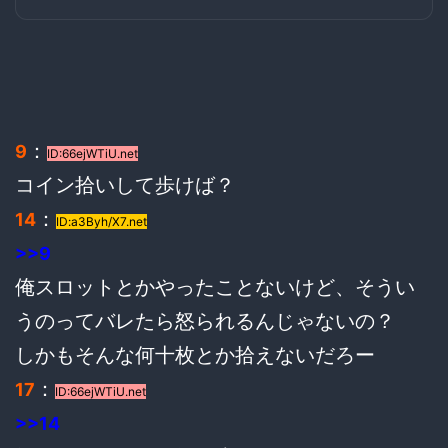
：
9
ID:66ejWTiU.net
コイン拾いして歩けば？
：
14
ID:a3Byh/X7.net
>>9
俺スロットとかやったことないけど、そうい
うのってバレたら怒られるんじゃないの？
しかもそんな何十枚とか拾えないだろー
：
17
ID:66ejWTiU.net
>>14