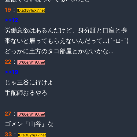
：
19
ID:a3Byh/X7.net
>>12
労働意欲はあるんだけど、身分証と口座と携
帯ないと雇ってもらえないんだって…(´･ω･`)
どっかに土方のタコ部屋とかないかな…
：
22
ID:66ejWTiU.net
>>19
じゃ三谷に行けよ
手配師おるやろ
：
27
ID:66ejWTiU.net
ゴメン「山谷」な
：
33
ID:a3Byh/X7.net