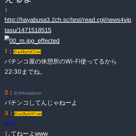
:
http://hayabusa3.2ch.sc/test/read.cgi/news4vip
tasu/1471518515
：
1
ID:a3Byh/X7.net
パチンコ屋の休憩所のWi-Fi使ってるから
22:30までね。
：
2
ID:9VKsixqQ.net
パチンコしてんじゃねーよ
：
3
ID:a3Byh/X7.net
>>2
してねーよwww