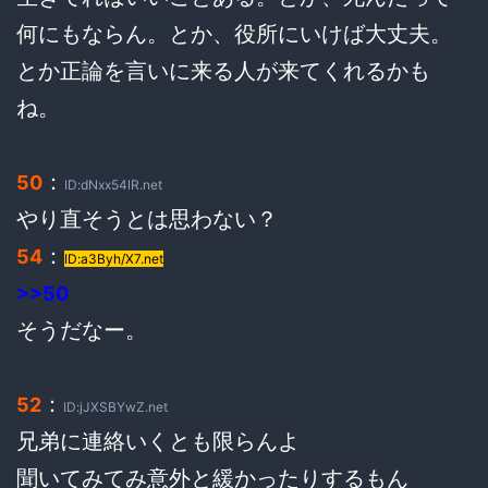
何にもならん。とか、役所にいけば大丈夫。
とか正論を言いに来る人が来てくれるかも
ね。
：
50
ID:dNxx54lR.net
やり直そうとは思わない？
：
54
ID:a3Byh/X7.net
>>50
そうだなー。
：
52
ID:jJXSBYwZ.net
兄弟に連絡いくとも限らんよ
聞いてみてみ意外と緩かったりするもん