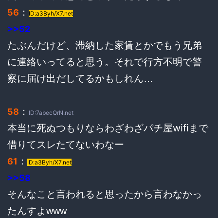
：
56
ID:a3Byh/X7.net
>>52
たぶんだけど、滞納した家賃とかでもう兄弟
に連絡いってると思う。それで行方不明で警
察に届け出だしてるかもしれん…
：
58
ID:7abecQrN.net
本当に死ぬつもりならわざわざパチ屋wifiまで
借りてスレたてないわなー
：
61
ID:a3Byh/X7.net
>>58
そんなこと言われると思ったから言わなかっ
たんすよwww