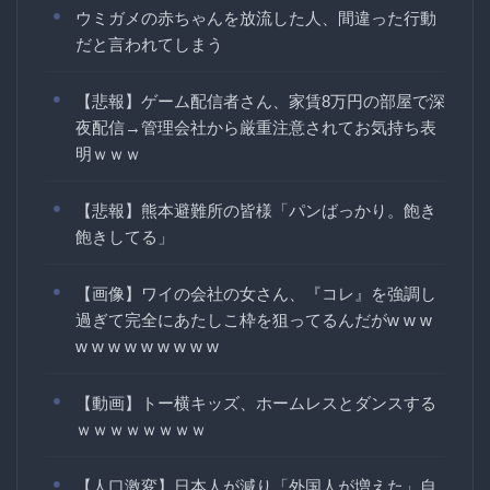
ウミガメの赤ちゃんを放流した人、間違った行動
だと言われてしまう
【悲報】ゲーム配信者さん、家賃8万円の部屋で深
夜配信→管理会社から厳重注意されてお気持ち表
明ｗｗｗ
【悲報】熊本避難所の皆様「パンばっかり。飽き
飽きしてる」
【画像】ワイの会社の女さん、『コレ』を強調し
過ぎて完全にあたしこ枠を狙ってるんだがw w w
w w w w w w w w w
【動画】トー横キッズ、ホームレスとダンスする
ｗｗｗｗｗｗｗｗ
【人口激変】日本人が減り「外国人が増えた」自