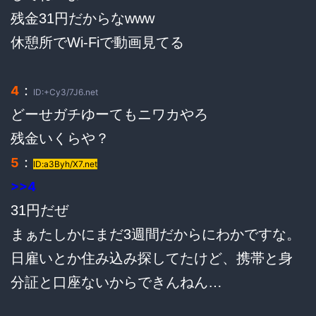
残金31円だからなwww
休憩所でWi-Fiで動画見てる
：
4
ID:+Cy3/7J6.net
どーせガチゆーてもニワカやろ
残金いくらや？
：
5
ID:a3Byh/X7.net
>>4
31円だぜ
まぁたしかにまだ3週間だからにわかですな。
日雇いとか住み込み探してたけど、携帯と身
分証と口座ないからできんねん…