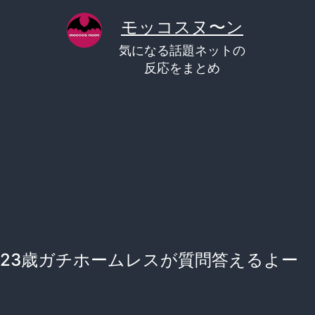
コ
モッコスヌ〜ン
ン
気になる話題ネットの
テ
反応をまとめ
ン
ツ
へ
ス
キ
ッ
プ
23歳ガチホームレスが質問答えるよー