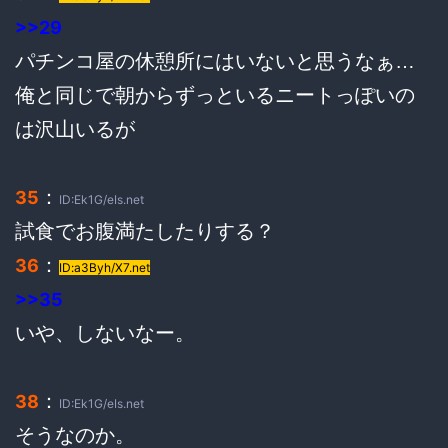
>>29
パチンコ屋の休憩所にはいないと思うなぁ…
俺と同じで朝からずっといるニートっぽいの
は沢山いるが
：
35
ID:Ek1G/eIs.net
試食でお腹満たしたりする？
：
36
ID:a3Byh/X7.net
>>35
いや、しないなー。
：
38
ID:Ek1G/eIs.net
そうなのか。