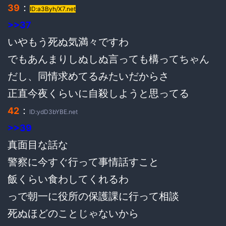
：
39
ID:a3Byh/X7.net
>>37
いやもう死ぬ気満々ですわ
でもあんまりしぬしぬ言っても構ってちゃん
だし、同情求めてるみたいだからさ
正直今夜くらいに自殺しようと思ってる
：
42
ID:ydD3bYBE.net
>>39
真面目な話な
警察に今すぐ行って事情話すこと
飯くらい食わしてくれるわ
っで朝一に役所の保護課に行って相談
死ぬほどのことじゃないから