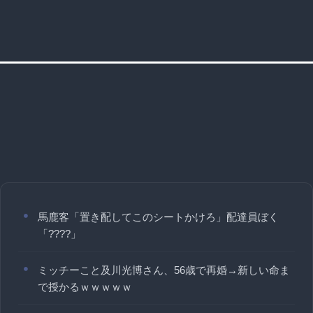
馬鹿客「置き配してこのシートかけろ」配達員ぼく
「????」
ミッチーこと及川光博さん、56歳で再婚→新しい命ま
で授かるｗｗｗｗｗ