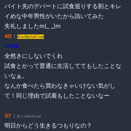
バイト先のデパートに試食巡りする割とキレ
イめな中年男性がいたから訊いてみた
失礼しましたm(_ _)m
：
40
ID:a3Byh/X7.net
>>38
全然きにしないでくれ
試食とかって普通に生活しててもしたことな
いなぁ。
なんか食べたら買わなきゃいけない気がし
て！同じ理由で試着もしたことないなー
：
37
ID:v+Ar1/in.net
明日からどう生きるつもりなの？