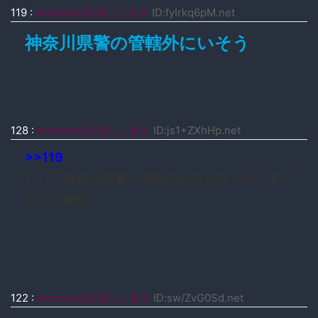
119
:
moccosがお送りします
ID:fyIrkq6pM.net
神奈川県警の管轄外にいそう
128
:
moccosがお送りします
ID:js1+ZXhHp.net
>>119
むしろ神奈川県警の管轄内の方が見つからずに
済む可能性
122
:
moccosがお送りします
ID:sw/ZvG0Sd.net