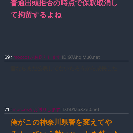
普通出頭拒否の時点で保釈取消し
て拘留するよね
69
:
moccosがお送りします
ID:G7AhqlMu0.net
昔ならまだ公表してないだろうから成長した
71
:
moccosがお送りします
ID:bD1a5XZe0.net
俺がこの神奈川県警を変えてや