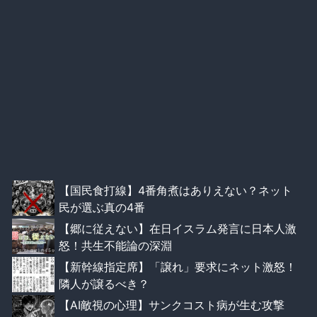
【国民食打線】4番角煮はありえない？ネット
民が選ぶ真の4番
【郷に従えない】在日イスラム発言に日本人激
怒！共生不能論の深淵
【新幹線指定席】「譲れ」要求にネット激怒！
隣人が譲るべき？
【AI敵視の心理】サンクコスト病が生む攻撃