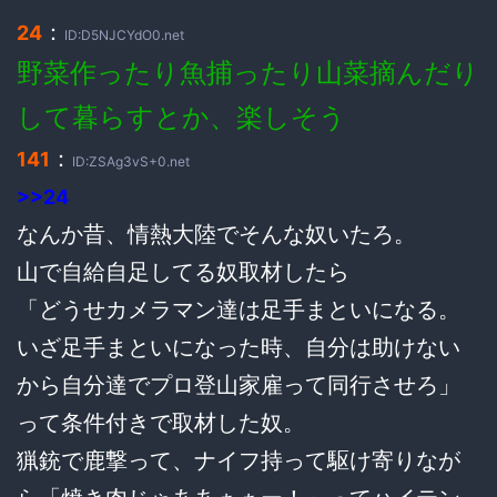
：
24
ID:D5NJCYdO0.net
野菜作ったり魚捕ったり山菜摘んだり
して暮らすとか、楽しそう
：
141
ID:ZSAg3vS+0.net
>>24
なんか昔、情熱大陸でそんな奴いたろ。
山で自給自足してる奴取材したら
「どうせカメラマン達は足手まといになる。
いざ足手まといになった時、自分は助けない
から自分達でプロ登山家雇って同行させろ」
って条件付きで取材した奴。
猟銃で鹿撃って、ナイフ持って駆け寄りなが