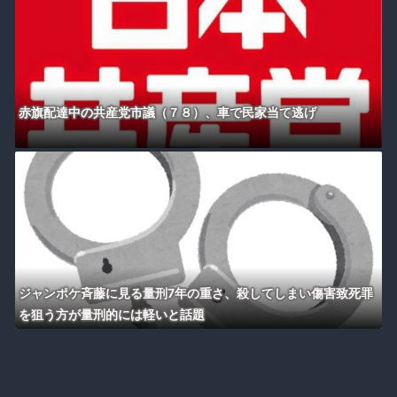
赤旗配達中の共産党市議（７８）、車で民家当て逃げ
ジャンポケ斉藤に見る量刑7年の重さ、殺してしまい傷害致死罪
を狙う方が量刑的には軽いと話題