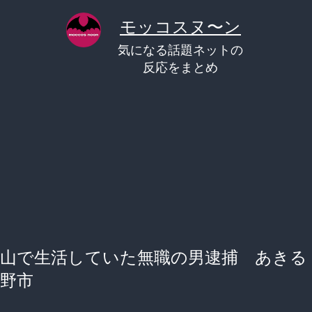
コ
モッコスヌ〜ン
ン
気になる話題ネットの
テ
反応をまとめ
ン
ツ
へ
ス
キ
ッ
プ
山で生活していた無職の男逮捕 あきる
野市