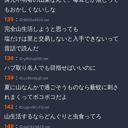
もおかしくないしな
：
135
ID:8836o4X00.net
完全山生活しようと思っても
塩だけは里と交易しないと入手できないって
昔話で読んだ
：
136
ID:y/RQvpG50.net
ハブ取り名人でも目指せばいいのに
：
139
ID:csSkn9yg0.net
夏に山なんかで過ごそうものなら薮蚊に刺さ
れまくってボコボコだよ
：
142
ID:UgzvW1vFO.net
山生活するならどんぐりと虫食ってろ
：
149
ID:paDXvNAZ0.net