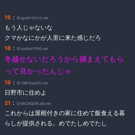
：
16
ID:gosR+DkY0.net
もう人じゃないな
クマかなにかが人里に来た感じだろ
：
18
ID:unMotY7P0.net
冬越せないだろうから捕まえてもら
って良かったんじゃ
：
19
ID:O8C0oa3/0.net
日野市に住めよ
：
21
ID:MCMQSRLd0.net
これからは屋根付きの家に住めて飯食える暮
らしが提供される。めでたしめでたし