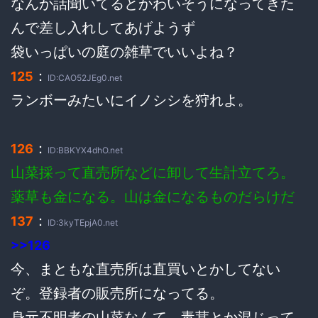
なんか話聞いてるとかわいそうになってきた
んで差し入れしてあげようず
袋いっぱいの庭の雑草でいいよね？
：
125
ID:CAO52JEg0.net
ランボーみたいにイノシシを狩れよ。
：
126
ID:BBKYX4dhO.net
山菜採って直売所などに卸して生計立てろ。
薬草も金になる。山は金になるものだらけだ
：
137
ID:3kyTEpjA0.net
>>126
今、まともな直売所は直買いとかしてない
ぞ。登録者の販売所になってる。
身元不明者の山菜なんて、毒茸とか混じって