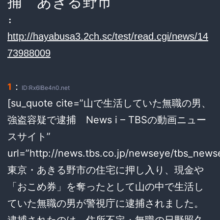
捕 あきる野市
:
http://hayabusa3.2ch.sc/test/read.cgi/news/14
73988009
：
1
ID:Rx6IBe4n0.net
[su_quote cite=”山で生活していた無職の男、
強盗容疑で逮捕 News i – TBSの動画ニュー
スサイト”
url=”http://news.tbs.co.jp/newseye/tbs_new
東京・あきる野市の住宅に押し入り、現金や
「おこめ券」を奪ったとして山の中で生活し
ていた無職の男が警視庁に逮捕されました。
逮捕されたのは、住所不定・無職の日野照久