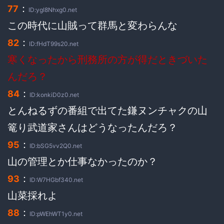
：
77
ID:ygI8Nhxg0.net
この時代に山賊って群馬と変わらんな
：
82
ID:fHdT99s20.net
寒くなったから刑務所の方が得だときづいた
んだろ？
：
84
ID:konkiD0z0.net
とんねるずの番組で出てた鎌ヌンチャクの山
篭り武道家さんはどうなったんだろ？
：
95
ID:bSG5vv2Q0.net
山の管理とか仕事なかったのか？
：
93
ID:W7HGbf340.net
山菜採れよ
：
88
ID:pWEhWT1y0.net