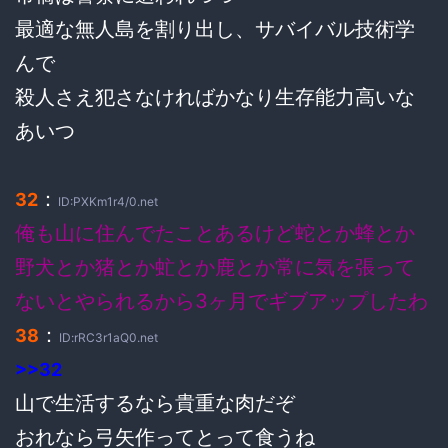
最適な無人島を割り出し、サバイバル技術学
んで
殺人さえ犯さなければかなり生存能力高いな
あいつ
：
32
ID:PXKm1r4/0.net
俺も山に住んでたことあるけど蛇とか蜂とか
野犬とか猪とか虻とか鹿とか常に気を張って
ないとやられるから3ヶ月でギブアップしたわ
：
38
ID:rRC3r1aQ0.net
>>32
山で生活するなら貴重な肉だぞ
おれなら弓矢作ってとって食うね