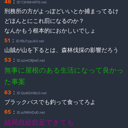
：
48
ID:13HNH4Pl0.net
刑務所の方がよっぽどいいとか捕まってるけ
どほんとにこれ罰になるのか？
なんかもう根本的におかしいでしょ
：
51
ID:f6U1ypJk0.net
山賊が山を下るとは、森林伐採の影響だろう
：
53
ID:ozmO8jte0.net
無事に屋根のある生活になって良かっ
た事案
：
63
ID:Qo6GrHBz0.net
ブラックバスでも釣って食ってろよ
：
65
ID:o/IWtHDd0.net
結局自給自足できても