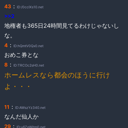
：
43
ID:/0ccIXs10.net
>>2
地権者も365日24時間見てるわけじゃないし
な。
：
4
ID:hQmtV0Qx0.net
おめこ券とな
：
8
ID:TRCOc2sH0.net
ホームレスなら都会のほうに行け
よ・・・
：
11
ID:AWszYz340.net
なんだ仙人か
：
29
ID:u6ZgWjtm0.net