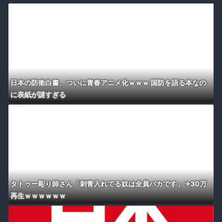
日本の防衛白書、ついに青春アニメ化ｗｗｗ 国防を語る本なの
に表紙が謎すぎる
タトゥー彫り師さん「刺青入れてる奴は全員バカです」→30万
再生ｗｗｗｗｗｗ