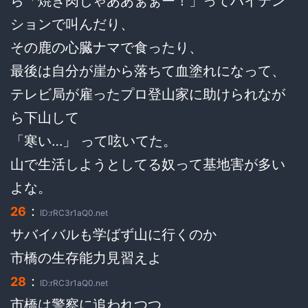
ら「焼き肉じゃああぁぁー！」ってハイテン
ションで叫んだり、
その鹿の心臓ナマで食ったり、
最後は自分が崖から落ちて血塗れになって、
テレビ局が雇ったプロ登山家に助けられなが
ら下山して
「寒い…」 って呟いてた。
山で生活しようとしてる奴って基地害が多い
よな。
：
26
ID:rRC3r1aQ0.net
サバイバルも学ばず山に行くのか
市橋の生存能力見習えよ
：
28
ID:rRC3r1aQ0.net
市橋は警察に追われつつ