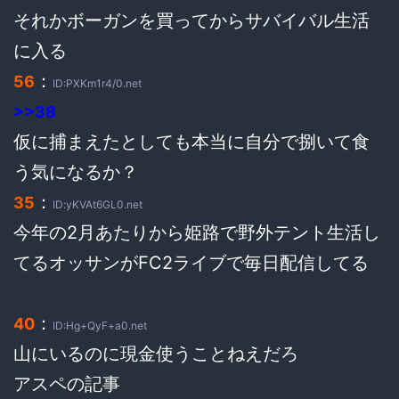
それかボーガンを買ってからサバイバル生活
に入る
：
56
ID:PXKm1r4/0.net
>>38
仮に捕まえたとしても本当に自分で捌いて食
う気になるか？
：
35
ID:yKVAt6GL0.net
今年の2月あたりから姫路で野外テント生活し
てるオッサンがFC2ライブで毎日配信してる
：
40
ID:Hg+QyF+a0.net
山にいるのに現金使うことねえだろ
アスペの記事