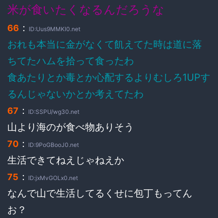
米が食いたくなるんだろうな
：
66
ID:Uus9MMKl0.net
おれも本当に金がなくて飢えてた時は道に落
ちてたハムを拾って食ったわ
食あたりとか毒とか心配するよりむしろ1UPす
るんじゃないかとか考えてたわ
：
67
ID:SSPU/wg30.net
山より海のが食べ物ありそう
：
70
ID:9PoGBooJ0.net
生活できてねえじゃねえか
：
75
ID:jxMvGOLx0.net
なんで山で生活してるくせに包丁もってん
お？