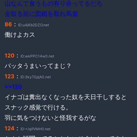
山なんて食うもの有り余ってるだろ
金取る前に図鑑を取れ馬鹿
：
86
ID:u4jKb2DZO.net
働けよカス
：
120
ID:wkPPC14w0.net
バッタうまいってまじ？
：
123
ID:3kyTEpjA0.net
>>120
イナゴは糞出なくなった奴を天日干しすると
スナック感覚で行ける。
羽に気をつけないと怪我するがな
：
124
ID:+/qifVMH0.net