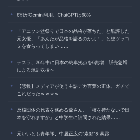
8割がGemini利用、ChatGPTは68%
「アニソン盆祭りで日本の品格が落ちた」と酷評した
元女優、「あんたが品格を語るのかよ！」と総ツッコ
ミを食らってしまい……
テスラ、26年中に日本の納車拠点を6割増 販売急増
による混乱収拾へ
【悲報】メディアが使う主語デカ言葉の正体、ガチで
これだったｗｗｗｗ
反核団体の代表を務める爺さん、「核を持たないで日
本を守れますか」と中学生に詰問された結果……
元いいとも青年隊、中居正広の”素顔”を暴露