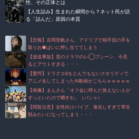
性、その正体とは
【人生詰み】生まれた瞬間から？ネット民が語
る「詰んだ」原因の本質
【悲報】吉岡里帆さん、アドリブで相手役の手を
取りお●ぱいに押し当ててしまう
【放送事故】昔のドラマのレ◯プシーン、今見
るとアウトすぎる・・・
【驚愕】ドラクエ6をとんでもないクオリティで
アニメ化してしまったAI動画がこちらｗｗｗｗｗ
【画像】まんさん「オフ会に呼んだ覚えない人が
ずっといたので晒すわ」（パシャ）
【閲覧注意】女性向けバイブ、進化しすぎて寄生
獣みたいになってしまう・・・