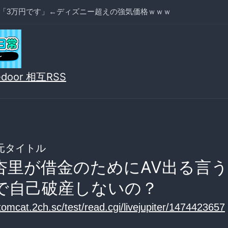
「3万円です」←ディズニー超えの強気価格ｗｗｗ
vedoor 相互RSS
元タイトル
杏里が借金のためにAV出る言
で自己破産しないの？
/tomcat.2ch.sc/test/read.cgi/livejupiter/1474423657