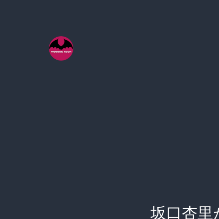
コ
ン
テ
ン
ツ
へ
ス
キ
ッ
プ
坂口杏里