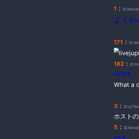
：
1
ID:MmzB
よくわ
：
171
ID:46
：
182
ID:N
>>171
What 
：
3
ID:sZ1Bv
ホストの
：
5
ID:MmzB
>>3