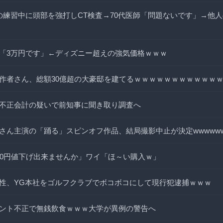
の練習中に頭部を強打しCT検査→70代医師「問題ないです」→他人
「3万円です」←ディズニー超えの強気価格ｗｗｗ
作者さん、総額30億超の大豪邸を建てるｗｗｗｗｗｗｗｗｗｗｗ
不正会計の疑いで前知事に聞き取り調査へ
さん主演の「踊る」スピンオフ作品、結局撮影中止が決定wwwwww
00円値下げ出来ませんか」ワイ「ほ～い購入ｗ」
性、YG本社をゴルフクラブでボコボコにして現行犯逮捕ｗｗｗ
ント不正で無銭飲食ｗｗｗ大学が異例の警告へ