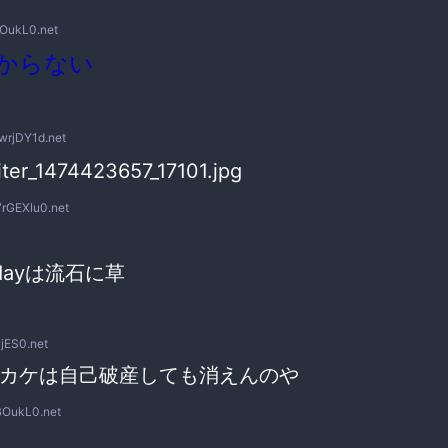
OukL0.net
からない
wrjDY1d.net
7rGEXlu0.net
a dayは流石に草
jES0.net
カケは自己破産しても消えんのや
OukL0.net