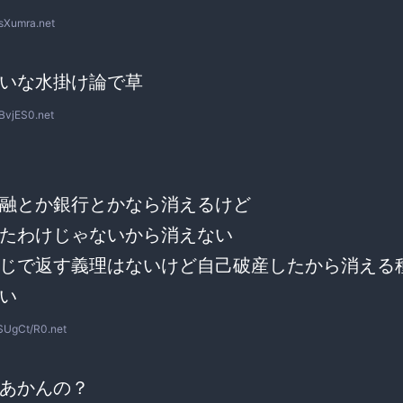
sXumra.net
いな水掛け論で草
BvjES0.net
融とか銀行とかなら消えるけど
たわけじゃないから消えない
じで返す義理はないけど自己破産したから消える
い
SUgCt/R0.net
あかんの？