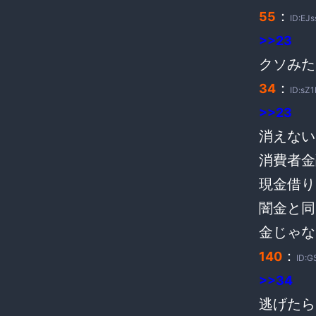
：
55
ID:EJs
>>23
クソみた
：
34
ID:sZ1
>>23
消えない
消費者金
現金借り
闇金と同
金じゃな
：
140
ID:G
>>34
逃げたら