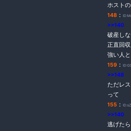
ホストの
：
148
ID:M
>>140
破産しな
正直回収
強い人と
：
159
ID:G
>>148
ただレス
って
：
155
ID:s
>>140
逃げたら