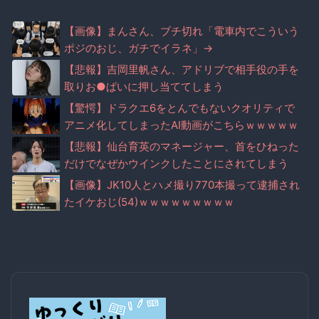
【画像】まんさん、ブチ切れ「電車内でこういう
ポジのおじ、ガチでイラネ」→
【悲報】吉岡里帆さん、アドリブで相手役の手を
取りお●ぱいに押し当ててしまう
【驚愕】ドラクエ6をとんでもないクオリティで
アニメ化してしまったAI動画がこちらｗｗｗｗｗ
【悲報】仙台育英のマネージャー、首をひねった
だけでなぜかウインクしたことにされてしまう
【画像】JK10人とハメ撮り770本撮って逮捕され
たイケおじ(54)ｗｗｗｗｗｗｗｗｗ