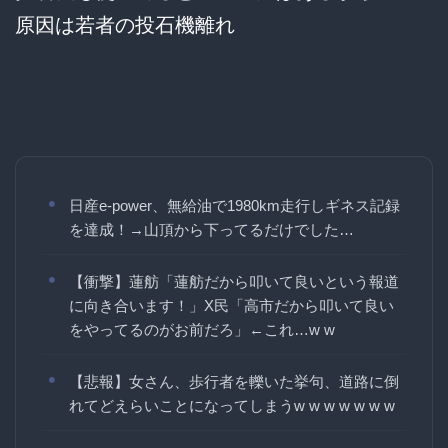
原因は若者の投石機離れ
日産e-power、無給油で1980km走行しギネス記録
を達成！→山頂から下ってるだけでした…
【衝撃】蓮舫「蓮舫だから叩いて良いという報道
に向き合います！」X民「高市だから叩いて良い
をやってるのがお前だろ」←これ…w w
【悲報】女さん、歩行者を轢いた挙句、道路に倒
れてどえらいことになってしまうw w w w w w w