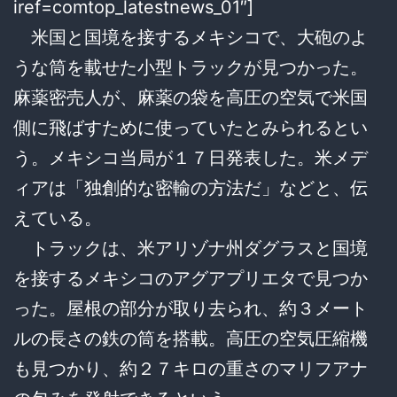
iref=comtop_latestnews_01″]
米国と国境を接するメキシコで、大砲のよ
うな筒を載せた小型トラックが見つかった。
麻薬密売人が、麻薬の袋を高圧の空気で米国
側に飛ばすために使っていたとみられるとい
う。メキシコ当局が１７日発表した。米メデ
ィアは「独創的な密輸の方法だ」などと、伝
えている。
トラックは、米アリゾナ州ダグラスと国境
を接するメキシコのアグアプリエタで見つか
った。屋根の部分が取り去られ、約３メート
ルの長さの鉄の筒を搭載。高圧の空気圧縮機
も見つかり、約２７キロの重さのマリフアナ