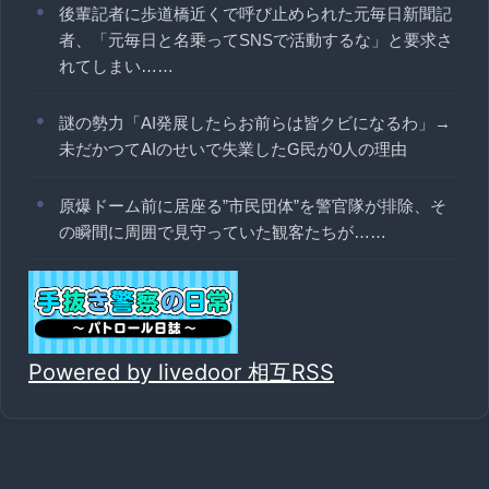
後輩記者に歩道橋近くで呼び止められた元毎日新聞記
者、「元毎日と名乗ってSNSで活動するな」と要求さ
れてしまい……
謎の勢力「AI発展したらお前らは皆クビになるわ」→
未だかつてAIのせいで失業したG民が0人の理由
原爆ドーム前に居座る”市民団体”を警官隊が排除、そ
の瞬間に周囲で見守っていた観客たちが……
Powered by livedoor 相互RSS