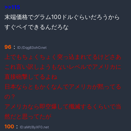
>>115
末端価格でグラム100ドルぐらいだろうから
すぐペイできるんだろな
：
96
ID:/Dqg83ohO.net
上でもちょくちょく突っ込まれてるけどさあ
これ言い訳しようもないレベルでアメリカに
直接砲撃してるよね
日本ならともかくなんでアメリカが黙ってる
の？
アメリカなら即空爆して殲滅するくらいで当
然だと思ってたが
：
100
ID:aMt/8yXF0.net