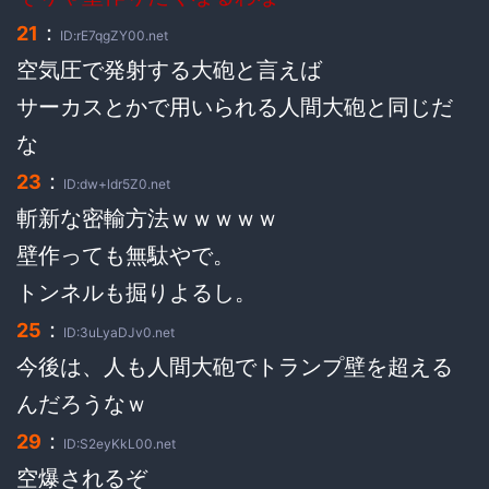
：
21
ID:rE7qgZY00.net
空気圧で発射する大砲と言えば
サーカスとかで用いられる人間大砲と同じだ
な
：
23
ID:dw+ldr5Z0.net
斬新な密輸方法ｗｗｗｗｗ
壁作っても無駄やで。
トンネルも掘りよるし。
：
25
ID:3uLyaDJv0.net
今後は、人も人間大砲でトランプ壁を超える
んだろうなｗ
：
29
ID:S2eyKkL00.net
空爆されるぞ