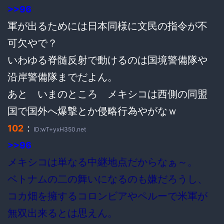
>>96
軍が出るためには日本同様に文民の指令が不
可欠やで？
いわゆる脊髄反射で動けるのは国境警備隊や
沿岸警備隊までだよん。
あと いまのところ メキシコは西側の同盟
国で国外へ爆撃とか侵略行為やがなｗ
：
102
ID:wT+yxH350.net
>>96
メキシコは単なる中継地点だからなぁ～。
ベトナムの二の舞いになるのも嫌だろうし、
コカ畑を擁するコロンビアやペルーで米軍が
無双出来るとは思えん。