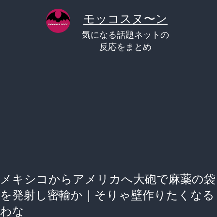
コ
モッコスヌ〜ン
ン
気になる話題ネットの
テ
反応をまとめ
ン
ツ
へ
ス
キ
ッ
プ
メキシコからアメリカへ大砲で麻薬の袋
を発射し密輸か｜そりゃ壁作りたくなる
わな