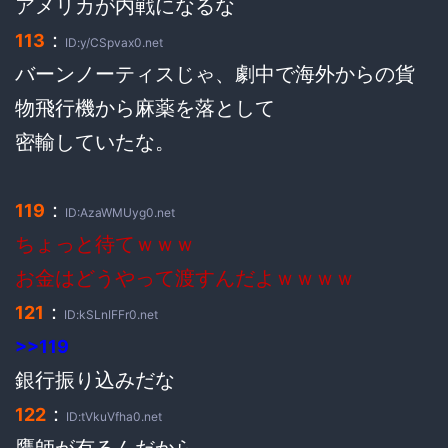
アメリカが内戦になるな
：
113
ID:y/CSpvax0.net
バーンノーティスじゃ、劇中で海外からの貨
物飛行機から麻薬を落として
密輸していたな。
：
119
ID:AzaWMUyg0.net
ちょっと待てｗｗｗ
お金はどうやって渡すんだよｗｗｗｗ
：
121
ID:kSLnIFFr0.net
>>119
銀行振り込みだな
：
122
ID:tVkuVfha0.net
鷹師が有るんだから