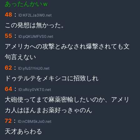
あったんかいｗ
：
48
ID:KF2LJa3W0.net
この発想は無かった。
：
55
ID:pQKUMFVS0.net
アメリカへの攻撃とみなされ爆撃されても文
句言えない
：
62
ID:yfuS1YnU0.net
ドゥテルテをメキシコに招致しれ
：
64
ID:xRcy0VKT0.net
大砲使ってまで麻薬密輸したいのか、アメリ
カ人はほんまお薬好っきゃのん
：
72
ID:nCBM5kJo0.net
天才あらわる