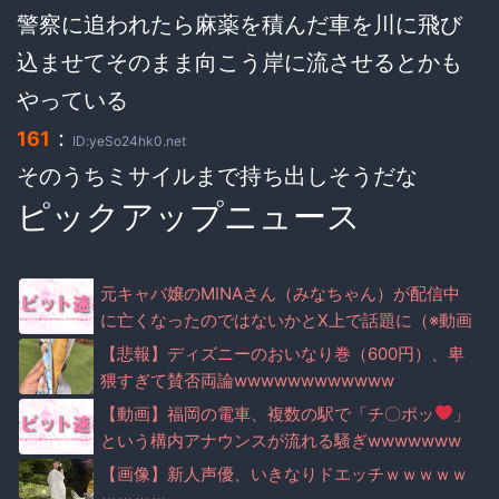
警察に追われたら麻薬を積んだ車を川に飛び
込ませてそのまま向こう岸に流させるとかも
やっている
：
161
ID:yeSo24hk0.net
そのうちミサイルまで持ち出しそうだな
ピックアップニュース
元キャバ嬢のMINAさん（みなちゃん）が配信中
に亡くなったのではないかとX上で話題に（※動画
あり）
【悲報】ディズニーのおいなり巻（600円）、卑
猥すぎて賛否両論wwwwwwwwwwww
【動画】福岡の電車、複数の駅で「チ〇ポッ
」
という構内アナウンスが流れる騒ぎwwwwwww
ww
【画像】新人声優、いきなりドエッチｗｗｗｗｗ