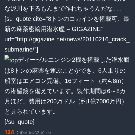
な泥川を下るもんまで作れちゃうんだな…。
[su_quote cite=”8トンのコカインを搭載可、最
新の麻薬密輸用潜水艦 – GIGAZINE”
url=”http://gigazine.net/news/20110216_crack_
submarine/”]
ディーゼルエンジン2機を搭載した潜水艦
は8トンの麻薬を運ぶことができ、6人乗りの
船室はエアコン完備、16フィート（約4.8m）
の潜望鏡を備えています。製作期間は6～8カ
月ほど、費用は200万ドル（約1億7000万円）
と見られています。
[/su_quote]
：
124
ID:V1ixUGZU0.net