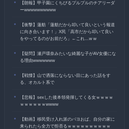
【朗報】甲子園にくちびるプルプルのチアリーダ
ーwwwwwwwwww
【衝撃】蓮舫「蓮舫だから叩いて良いという報道
に向き合います！」X民「高市だから叩いて良い
をやってるのがお前だろ」←これ…w w
【疑問】瀬戸環奈みたいな綺麗な子がAV女優にな
る理由wwwwwww
【戦慄】山で洒落にならない目にあった話をす
る、オカルト系で
【悲報】sexした後本領発揮してくる女ｗｗｗｗ
ｗｗｗｗｗｗwwww
【動画】移民受け入れ派のパヨおば、自分の家に
来られたら全力で拒否るｗｗｗｗｗｗｗｗｗｗ