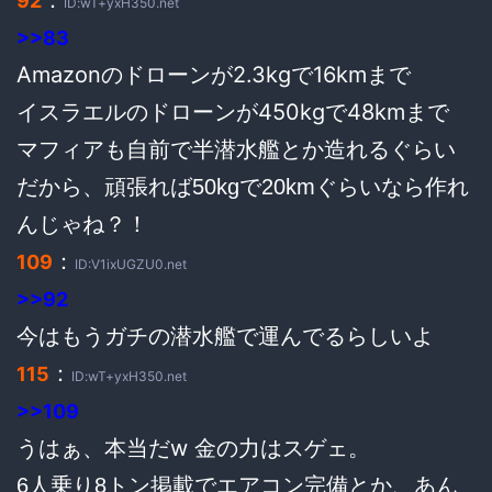
：
92
ID:wT+yxH350.net
>>83
Amazonのドローンが2.3kgで16kmまで
イスラエルのドローンが450kgで48kmまで
マフィアも自前で半潜水艦とか造れるぐらい
だから、頑張れば50kgで20kmぐらいなら作れ
んじゃね？！
：
109
ID:V1ixUGZU0.net
>>92
今はもうガチの潜水艦で運んでるらしいよ
：
115
ID:wT+yxH350.net
>>109
うはぁ、本当だw 金の力はスゲェ。
6人乗り8トン掲載でエアコン完備とか、あん