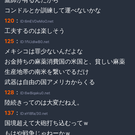
コンドルとか訓練して運べないかな
：
120
ID:6mEVDeMoO.net
工夫するのは楽しそう
：
125
ID:1fVJdlwB0.net
メキシコは罪少ないんだよな
お金持ちの麻薬消費国の米国と、貧しい麻薬
生産地帯の南米を繋いでるだけ
武器は自由の国アメリカからくる
：
128
ID:6w8iqaku0.net
陸続きってのは大変だねえ。
：
137
ID:eYl8fa/30.net
国境超えて大砲打ち込むってｗ
もはや戦争じゃねーかｗ