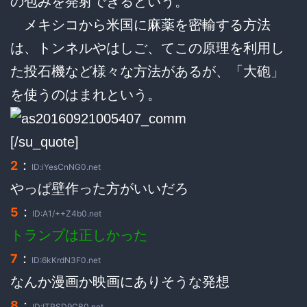
の包みを発射できるという。
メキシコから米国に麻薬を密輸する方法
は、トンネルやはしご、てこの原理を利用し
た投石機など様々な方法があるが、「大砲」
を使うのはまれという。
[/su_quote]
：
2
ID:iYesCnNG0.net
やっぱ壁作った方がいいだろ
：
5
ID:A1/++Z4b0.net
トランプは正しかった
：
7
ID:6kKrdN3F0.net
なんか漫画か映画にありそうな発想
：
8
ID:ITRSD9CB0.net