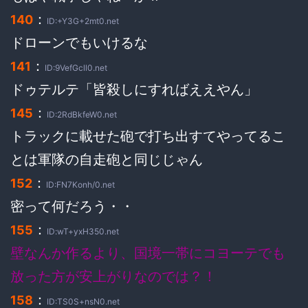
：
140
ID:+Y3G+2mt0.net
ドローンでもいけるな
：
141
ID:9VefGcll0.net
ドゥテルテ「皆殺しにすればええやん」
：
145
ID:2RdBkfeW0.net
トラックに載せた砲で打ち出すてやってるこ
とは軍隊の自走砲と同じじゃん
：
152
ID:FN7Konh/0.net
密って何だろう・・
：
155
ID:wT+yxH350.net
壁なんか作るより、国境一帯にコヨーテでも
放った方が安上がりなのでは？！
：
158
ID:TS0S+nsN0.net