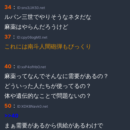
：
34
ID:sns3/JK50.net
ルパン三世でやりそうなネタだな
麻薬はやらんだろうけど
：
37
ID:cpy06ogM0.net
これには南斗人間砲弾もびっくり
：
40
ID:xxP4ofHbO.net
麻薬ってなんでそんなに需要があるの？
どういった人たちが使ってるの？
体や遺伝的なことで問題ないの？
：
50
ID:XDK8Navk0.net
>>40
まぁ需要があるから供給があるわけで