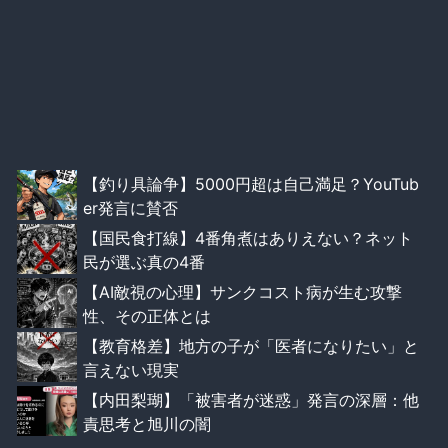
【釣り具論争】5000円超は自己満足？YouTub
er発言に賛否
【国民食打線】4番角煮はありえない？ネット
民が選ぶ真の4番
【AI敵視の心理】サンクコスト病が生む攻撃
性、その正体とは
【教育格差】地方の子が「医者になりたい」と
言えない現実
【内田梨瑚】「被害者が迷惑」発言の深層：他
責思考と旭川の闇