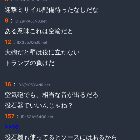
迎撃ミサイル配備待ったなしだな
：
9
ID:ZjPRA5LN0.net
ある意味これは空輸だと
：
12
ID:3ubJQrsf0.net
大砲だと壁は役に立たない
トランプの負けだ
：
16
ID:V/eOSYwd0.net
空気砲でも、相当な音が出るだろ
投石器でいいんじゃね？
：
157
ID:l6GAYS4Q0.net
>>16
投石機も使ってるとソースにはあるから