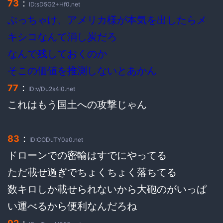
：
73
ID:sD5G2+Hf0.net
ぶっちゃけ、アメリカ様が本気を出したらメ
キシコなんて消し炭だろ
なんで残しておくのか
そこの価値を推測しないとあかん
：
77
ID:v/Du2s4I0.net
これはもう国土への攻撃じゃん
：
83
ID:CODuTY0a0.net
ドローンでの密輸はすでにやってる
ただ載せ過ぎでちょくちょく落ちてる
数キロしか載せられないから大砲のがいっぱ
い運べるから便利なんだろね