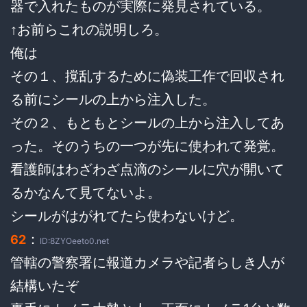
器で入れたものが実際に発見されている。
↑お前らこれの説明しろ。
俺は
その１、撹乱するために偽装工作で回収され
る前にシールの上から注入した。
その２、もともとシールの上から注入してあ
った。そのうちの一つが先に使われて発覚。
看護師はわざわざ点滴のシールに穴が開いて
るかなんて見てないよ。
シールがはがれてたら使わないけど。
：
62
ID:8ZYOeeto0.net
管轄の警察署に報道カメラや記者らしき人が
結構いたぞ