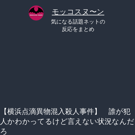
コ
モッコスヌ〜ン
ン
気になる話題ネットの
テ
反応をまとめ
ン
ツ
へ
ス
キ
ッ
プ
【横浜点滴異物混入殺人事件】 誰が犯
人かわかってるけど言えない状況なんだ
ろ