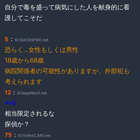
自分で毒を盛って病気にした人を献身的に看
護してこそだ
：
5
ID:GQ03hiPW0.net
恐らく…女性もしくは男性
18歳から68歳
病院関係者の可能性がありますが、外部犯も
考えられます
：
12
ID:bqxpIWyi0.net
>>5
相当限定されるな
探偵か？
：
75
ID:1k9mtZJM0.net