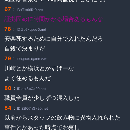
：
67
ID:rTis66Rt0.net
証拠固めに時間かかる場合あるもんな
：
78
ID:Zp5kqbbv0.net
安楽死するために自分で入れたんだろ
自殺で決まりだ
：
79
ID:Q8RfGgdb0.net
川崎とか横浜とかすげーな
よく住めるもんだ
：
80
ID:atxSbOa20.net
職員全員が少しずつ混入した
：
84
ID:ZBQ7nGk20.net
以前からスタッフの飲み物に異物入れられた
事件とかあった時点でお察し