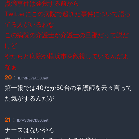
点滴事件は発覚する前から
Twitterにこの病院で起きた事件について語っ
てる人がいるわな
この病院の介護士か介護士の旦那だって説だ
けど
やたらと病院や横浜市を敵視しているんだよ
なぁ
：
20
ID:ntPL7/AO0.net
第一報では40だか50台の看護師を云々言って
た気がするんだが
：
21
ID:VS0ieCb80.net
ナースはないやろ