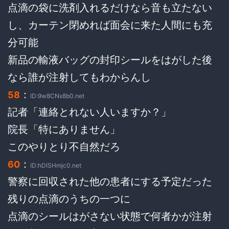
点滴の袋に洗剤入れるだけなら音も立たない
し、カーテン閉めれば面会に来た人間にも充
分可能
新品の輸液バッグの封印シールをはがした後
なら誰が注射してもわからんし
：
58
ID:9w8CNx8b0.net
記者「連絡とれない人いますか？」
院長「特にありません」
このやりとり不自然だろ
：
60
ID:hDISHmjc0.net
警察に回収された他の患者にする予定だった
残りの点滴のうちの一つに
点滴のシールはがさない状態で何者かが注射