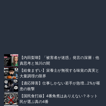
【内田梨瑚】「被害者が迷惑」発言の深層：他
責思考と旭川の闇
【給食まずい】栄養士が無視する味覚の真実と
大量調理の限界
【適応障害】仕事しかない若手が急増…2%が罹
患の衝撃
【国民食打線】4番角煮はありえない？ネット
民が選ぶ真の4番