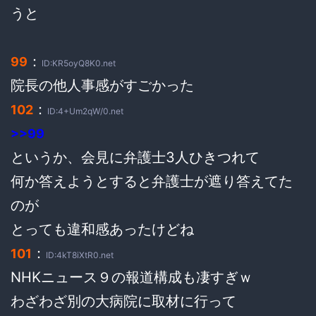
うと
：
99
ID:KR5oyQ8K0.net
院長の他人事感がすごかった
：
102
ID:4+Um2qW/0.net
>>99
というか、会見に弁護士3人ひきつれて
何か答えようとすると弁護士が遮り答えてた
のが
とっても違和感あったけどね
：
101
ID:4kT8iXtR0.net
NHKニュース９の報道構成も凄すぎｗ
わざわざ別の大病院に取材に行って