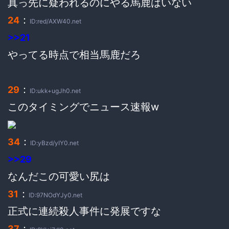
真っ先に疑われるのにやる馬鹿はいない
：
24
ID:red/AXW40.net
>>21
やってる時点で相当馬鹿だろ
：
29
ID:ukk+ugJh0.net
このタイミングでニュース速報w
：
34
ID:yBzd/yIY0.net
>>29
なんだこの可愛い尻は
：
31
ID:97NOdYJy0.net
正式に連続殺人事件に発展ですな
：
37