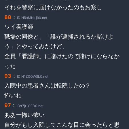
それを警察に届けなかったのもお察し
：
88
ID:NRxMN+j90.net
ワイ看護師
職場の同僚と、「誰が逮捕されるか賭けよ
う」とやってみたけど、
全員「看護師」に賭けたので賭けにならなか
った
：
93
ID:H1Z0QW8L0.net
入院中の患者さんは転院したの？
怖いわ
：
97
ID:r7jr1OFD0.net
ああー怖い怖い
自分がもし入院してこんな目に会ったらと思