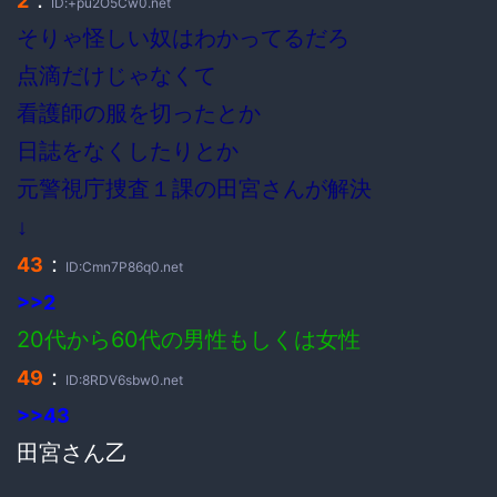
2
ID:+pu2O5Cw0.net
そりゃ怪しい奴はわかってるだろ
点滴だけじゃなくて
看護師の服を切ったとか
日誌をなくしたりとか
元警視庁捜査１課の田宮さんが解決
↓
：
43
ID:Cmn7P86q0.net
>>2
20代から60代の男性もしくは女性
：
49
ID:8RDV6sbw0.net
>>43
田宮さん乙