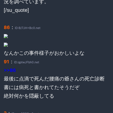
況を調べています。
[/su_quote]
：
86
ID:B/7JH+Bc0.net
なんかこの事件様子がおかしいよな
：
91
ID:qptwJFbh0.net
>>86
最後に点滴で死んだ腰痛の爺さんの死亡診断
書には病死と書かれてたそうだぞ
絶対何かを隠蔽してる
：