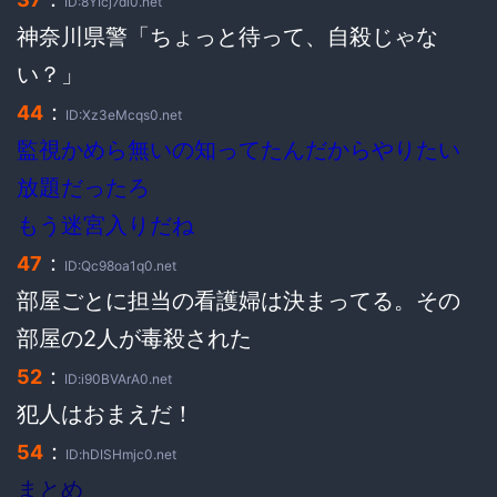
ID:8YIcj7dl0.net
神奈川県警「ちょっと待って、自殺じゃな
い？」
：
44
ID:Xz3eMcqs0.net
監視かめら無いの知ってたんだからやりたい
放題だったろ
もう迷宮入りだね
：
47
ID:Qc98oa1q0.net
部屋ごとに担当の看護婦は決まってる。その
部屋の2人が毒殺された
：
52
ID:i90BVArA0.net
犯人はおまえだ！
：
54
ID:hDISHmjc0.net
まとめ