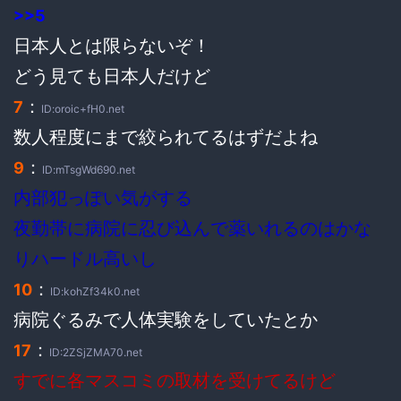
>>5
日本人とは限らないぞ！
どう見ても日本人だけど
：
7
ID:oroic+fH0.net
数人程度にまで絞られてるはずだよね
：
9
ID:mTsgWd690.net
内部犯っぽい気がする
夜勤帯に病院に忍び込んで薬いれるのはかな
りハードル高いし
：
10
ID:kohZf34k0.net
病院ぐるみで人体実験をしていたとか
：
17
ID:2ZSjZMA70.net
すでに各マスコミの取材を受けてるけど