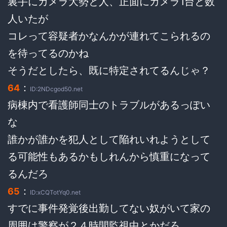
裏手にカメラ大勢と人、正面にカメラ1台と数
人いたが
コレって容疑者かなんかが連れてこられるの
を待ってるのかね
そうだとしたら、既に特定されてるんじゃ？
：
64
ID:2NDcgod50.net
病棟内で看護師同士のトラブルがあるっぽい
な
誰かが誰かを犯人として陥れいれようとして
る可能性もあるかもしれんから慎重になって
るんだろ
：
65
ID:xCQTotYq0.net
すでに事件発覚後出勤してない奴がいて家の
周囲は警察が２４時間監視中とかだろ。