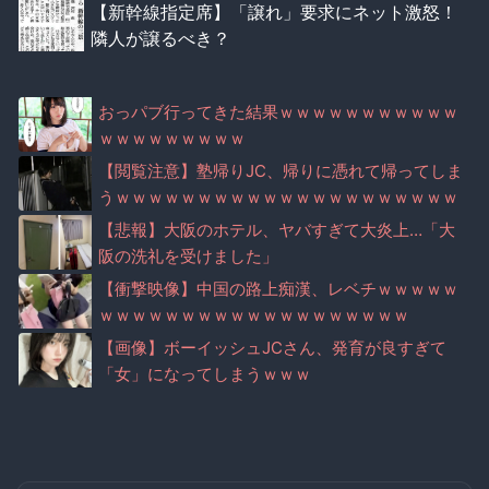
【新幹線指定席】「譲れ」要求にネット激怒！
隣人が譲るべき？
おっパブ行ってきた結果ｗｗｗｗｗｗｗｗｗｗｗ
ｗｗｗｗｗｗｗｗｗ
【閲覧注意】塾帰りJC、帰りに憑れて帰ってしま
うｗｗｗｗｗｗｗｗｗｗｗｗｗｗｗｗｗｗｗｗｗ
ｗ
【悲報】大阪のホテル、ヤバすぎて大炎上…「大
阪の洗礼を受けました」
【衝撃映像】中国の路上痴漢、レベチｗｗｗｗｗ
ｗｗｗｗｗｗｗｗｗｗｗｗｗｗｗｗｗｗｗ
【画像】ボーイッシュJCさん、発育が良すぎて
「女」になってしまうｗｗｗ