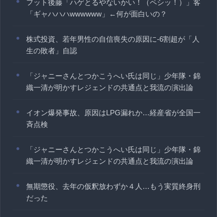
フット後藤「ハゲとるやないかい！（ペシッ！）」客
「ギャハハハwwwwww」←何が面白いの？
株式投資、若年男性の自信喪失の原因に-6割超が「人
生の敗者」自認
「ジャニーさんとつかこうへい氏は同じ」少年隊・錦
織一清が明かすレジェンドの共通点と我流の演出論
イオン爆発事故、原因はLPG漏れか…経産省が全国一
斉点検
「ジャニーさんとつかこうへい氏は同じ」少年隊・錦
織一清が明かすレジェンドの共通点と我流の演出論
無期懲役、去年の仮釈放わずか４人…もう実質終身刑
だった