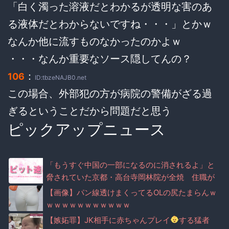
「白く濁った溶液だとわかるが透明な害のあ
る液体だとわからないですね・・・」とかｗ
なんか他に流すものなかったのかよｗ
・・・なんか重要なソース隠してんの？
：
106
ID:tbzeNAJB0.net
この場合、外部犯の方が病院の警備がざる過
ぎるということだから問題だと思う
ピックアップニュース
「もうすぐ中国の一部になるのに消されるよ」と
脅されていた京都・高台寺岡林院が全焼 住職が
マナー注意で脅迫されていた事実が判明
【画像】パン線透けまくってるOLの尻たまらんｗ
ｗｗｗｗｗｗｗｗｗｗｗ
【嫉妬罪】JK相手に赤ちゃんプレイ
する猛者