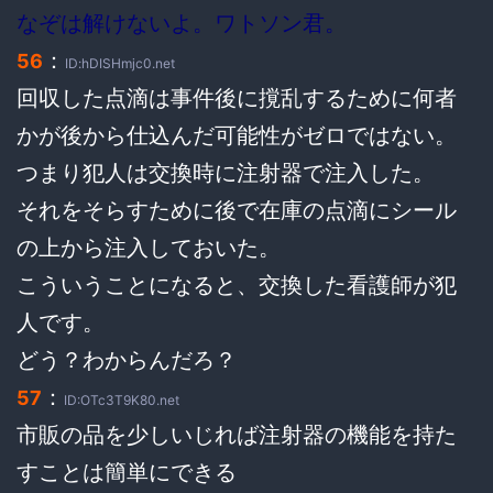
なぞは解けないよ。ワトソン君。
：
56
ID:hDISHmjc0.net
回収した点滴は事件後に撹乱するために何者
かが後から仕込んだ可能性がゼロではない。
つまり犯人は交換時に注射器で注入した。
それをそらすために後で在庫の点滴にシール
の上から注入しておいた。
こういうことになると、交換した看護師が犯
人です。
どう？わからんだろ？
：
57
ID:OTc3T9K80.net
市販の品を少しいじれば注射器の機能を持た
すことは簡単にできる