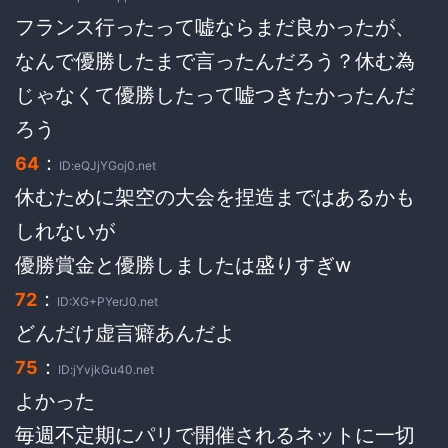
フランス行ったって嘘ならまだ良かったが、
なんで優勝したまで言ったんだろう？休む為
じゃなくて優勝したって嘘つきたかったんだ
ろう
：
64
ID:eQJjYGoj0.net
休むために架空の大会を捏造まではあるかも
しれないが
優勝賞金と優勝しましたは盛りすぎw
：
72
ID:XG+PYerJ0.net
どんだけ虚言癖あんだよ
：
75
ID:jYvjkGu40.net
よかった
毎週不定期にパリで開催されるネットに一切