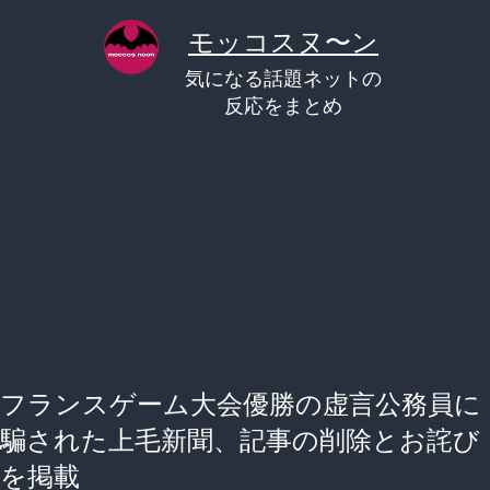
コ
モッコスヌ〜ン
ン
気になる話題ネットの
テ
反応をまとめ
ン
ツ
へ
ス
キ
ッ
プ
フランスゲーム大会優勝の虚言公務員に
騙された上毛新聞、記事の削除とお詫び
を掲載