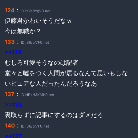
：
124
ID:IzVe8YgV0.net
伊藤君かわいそうだなｗ
今は無職か？
：
133
ID:j36/b/7F0.net
>>124
むしろ可愛そうなのは記者
堂々と嘘をつく人間が居るなんて思いもしな
いピュアな人だったんだろうなあ
：
137
ID:NBzrMKMb0.net
>>133
裏取らずに記事にするのはダメだろ
：
140
ID:j36/b/7F0.net
>>137