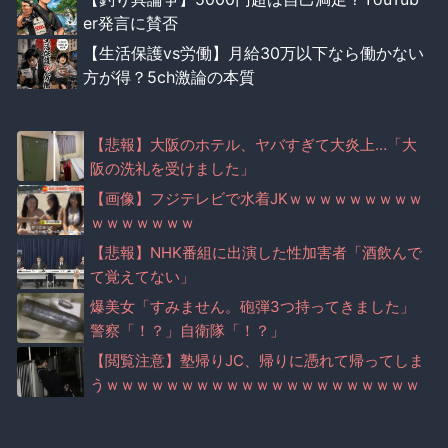
er発言に賛否
【生活保護vs労働】月給30万以下なら働かない
方が得？5ch激論の本質
【悲報】大阪のホテル、ヤバすぎて大炎上…「大
阪の洗礼を受けました」
【画像】フジテレビで水着JKｗｗｗｗｗｗｗｗｗ
ｗｗｗｗｗｗｗ
【悲報】NHK番組に出演した性加害者「酒飲んで
て覚えてない」
爆美女「すみません。砲弾3つ持ってきました」
警察「！？」自衛隊「！？」
【閲覧注意】塾帰りJC、帰りに憑れて帰ってしま
うｗｗｗｗｗｗｗｗｗｗｗｗｗｗｗｗｗｗｗｗｗ
ｗ