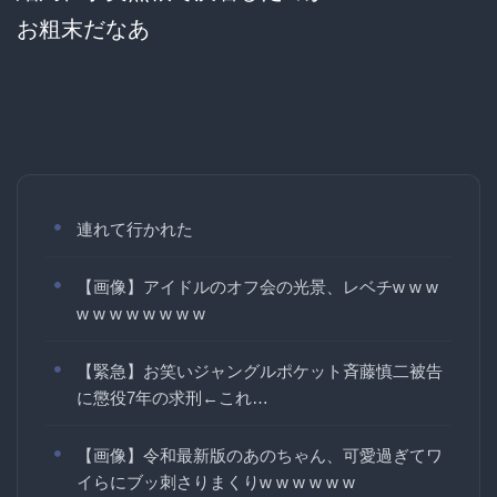
お粗末だなあ
連れて行かれた
【画像】アイドルのオフ会の光景、レベチw w w
w w w w w w w w
【緊急】お笑いジャングルポケット斉藤慎二被告
に懲役7年の求刑←これ…
【画像】令和最新版のあのちゃん、可愛過ぎてワ
イらにブッ刺さりまくりw w w w w w