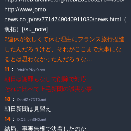
http://www.jomo-
news.co.jp/ns/7714749040911030/news.html
（
魚拓）[/su_note]
6連休が欲しくて休む理由にフランス旅行捏造
したんだろうけど、それがここまで大事にな
るとは思わなかったんだろうな…
：
11
ID:b4fMPKyr0.net
朝日は謝罪もなしで削除で対応
それに比べて上毛新聞の誠実な事
：
18
ID:kr6Z+7DT0.net
朝日新聞は見習え
：
14
ID:Q2ntnnSN0.net
結局、事実無根で決着したのか