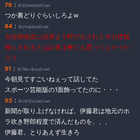
：
79
ID:DZehX0lX0.net
つか裏どりぐらいしろよw
：
84
ID:jYvjkGu40.net
市役所職員に役所まで呼び出されてガセ情報
握らされるとは記者は夢にも思ってなかった
ろう
：
91
ID:78v+8Jzo0.net
今朝見てすごいねぇって話してた
スポーツ芸能版の1面飾ってたのに・・・
：
93
ID:nE1ZUJiw0.net
新聞が取り上げなければ、伊藤君は地元のホ
ラ吹き野郎程度で済んだものを、、、
伊藤君、とりあえず生きろ