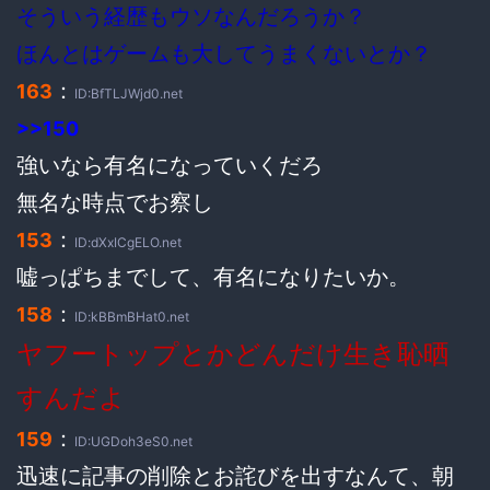
そういう経歴もウソなんだろうか？
ほんとはゲームも大してうまくないとか？
：
163
ID:BfTLJWjd0.net
>>150
強いなら有名になっていくだろ
無名な時点でお察し
：
153
ID:dXxICgELO.net
嘘っぱちまでして、有名になりたいか。
：
158
ID:kBBmBHat0.net
ヤフートップとかどんだけ生き恥晒
すんだよ
：
159
ID:UGDoh3eS0.net
迅速に記事の削除とお詫びを出すなんて、朝