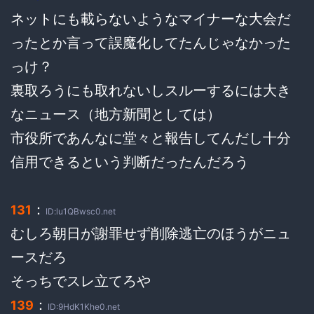
ネットにも載らないようなマイナーな大会だ
ったとか言って誤魔化してたんじゃなかった
っけ？
裏取ろうにも取れないしスルーするには大き
なニュース（地方新聞としては）
市役所であんなに堂々と報告してんだし十分
信用できるという判断だったんだろう
：
131
ID:lu1QBwsc0.net
むしろ朝日が謝罪せず削除逃亡のほうがニュ
ースだろ
そっちでスレ立てろや
：
139
ID:9HdK1Khe0.net