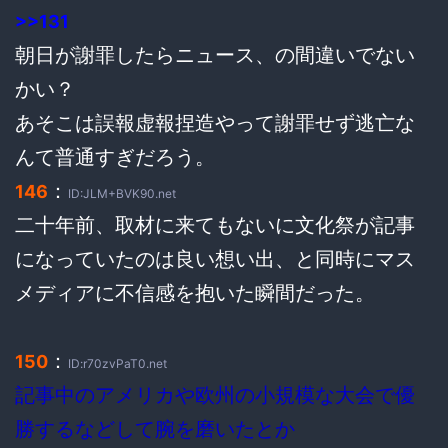
>>131
朝日が謝罪したらニュース、の間違いでない
かい？
あそこは誤報虚報捏造やって謝罪せず逃亡な
んて普通すぎだろう。
：
146
ID:JLM+BVK90.net
二十年前、取材に来てもないに文化祭が記事
になっていたのは良い想い出、と同時にマス
メディアに不信感を抱いた瞬間だった。
：
150
ID:r70zvPaT0.net
記事中のアメリカや欧州の小規模な大会で優
勝するなどして腕を磨いたとか