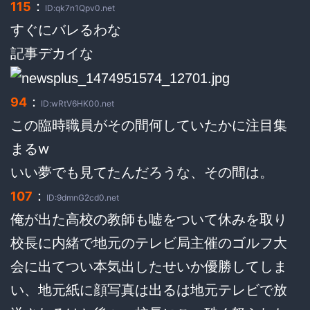
：
115
ID:qk7n1Qpv0.net
すぐにバレるわな
記事デカイな
：
94
ID:wRtV6HK00.net
この臨時職員がその間何していたかに注目集
まるw
いい夢でも見てたんだろうな、その間は。
：
107
ID:9dmnG2cd0.net
俺が出た高校の教師も嘘をついて休みを取り
校長に内緒で地元のテレビ局主催のゴルフ大
会に出てつい本気出したせいか優勝してしま
い、地元紙に顔写真は出るは地元テレビで放