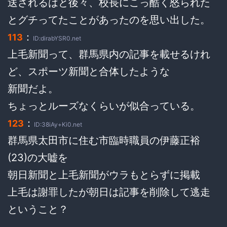
送されるはと後々、校長にこっ酷く怒られた
とグチってたことがあったのを思い出した。
：
113
ID:dirabYSR0.net
上毛新聞って、群馬県内の記事を載せるけれ
ど、スポーツ新聞と合体したような
新聞だよ。
ちょっとルーズなくらいが似合っている。
：
123
ID:38iAy+Ki0.net
群馬県太田市に住む市臨時職員の伊藤正裕
(23)の大嘘を
朝日新聞と上毛新聞がウラもとらずに掲載
上毛は謝罪したが朝日は記事を削除して逃走
ということ？