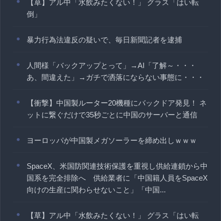
【草】アル中「水飲みたくない！」 グラス「はい転
倒」
暴力行為法違反の疑いで、毎日新聞記者を逮捕
人間様「バックアップとって」→AI「了解～・・・
あ、間違えた」→ガチで洒落にならない事態に・・・
【衝撃】中国製ルーター20機種にバックドア発見！ ネ
ットに繋ぐだけで35秒ごとに中国のサーバーと通信
ヨーロッパが中国製メガソーラーを締め出しｗｗｗ
SpaceX、米国防関連技術保護を重視し供給連鎖から中
国系を完全排除へ 供給業者に「中国籍人員をSpaceX
向けの生産に関わらせないこと」「中国...
【草】アル中「水飲みたくない！」 グラス「はい転