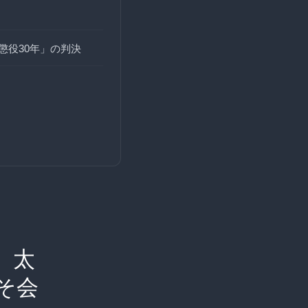
懲役30年」の判決
、太
そ会