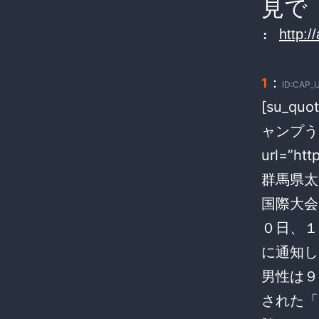
見で
:
http:/
：
1
ID:CAP_
[su_q
ャンプうそ
url=”ht
群馬県太
国際大会
０日、１
に通知し
男性は９
された「