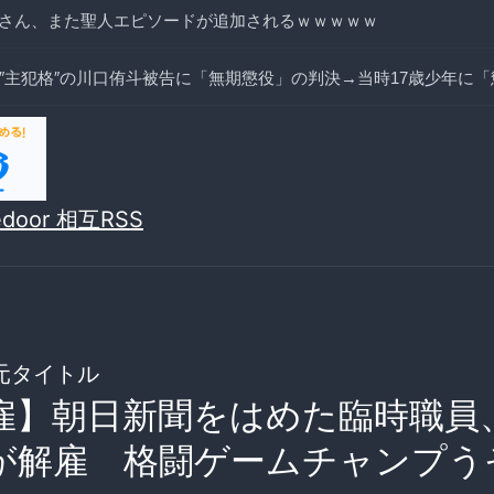
さん、また聖人エピソードが追加されるｗｗｗｗｗ
ﾋ″主犯格″の川口侑斗被告に「無期懲役」の判決→当時17歳少年に「
vedoor 相互RSS
元タイトル
雇】朝日新聞をはめた臨時職員
が解雇 格闘ゲームチャンプう