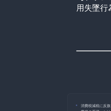
用失墜行
消費税減税に反旗