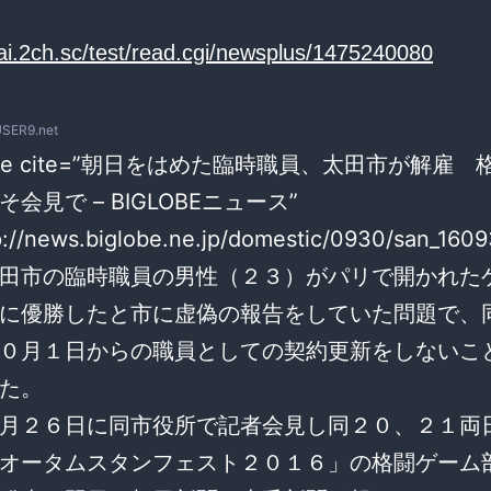
/ai.2ch.sc/test/read.cgi/newsplus/1475240080
USER9.net
uote cite=”朝日をはめた臨時職員、太田市が解雇
会見で – BIGLOBEニュース”
tp://news.biglobe.ne.jp/domestic/0930/san_160
田市の臨時職員の男性（２３）がパリで開かれた
に優勝したと市に虚偽の報告をしていた問題で、
０月１日からの職員としての契約更新をしないこ
た。
月２６日に同市役所で記者会見し同２０、２１両
オータムスタンフェスト２０１６」の格闘ゲーム