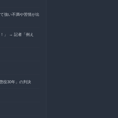
て強い不満や苦情が出
」 → 記者「例え
懲役30年」の判決