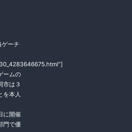
 格ゲーチ
930_4283646675.html”]
ゲームの
同市は３
とを本人
日に開催
部門で優