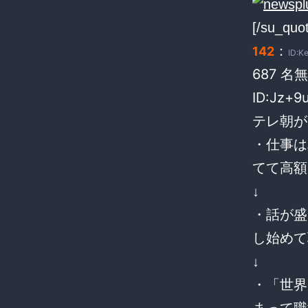
[/su_quo
：
142
ID:K
687 名無
ID:Jz+9
テレ朝が
・仕事は
てて高額
↓
・話が盛
し始めて
↓
・「世界
まって職