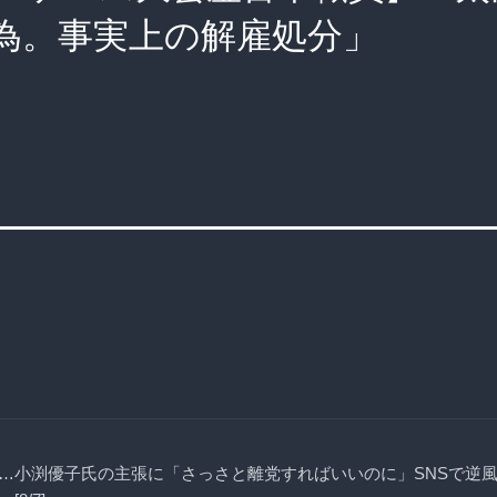
為。事実上の解雇処分」
…小渕優子氏の主張に「さっさと離党すればいいのに」SNSで逆