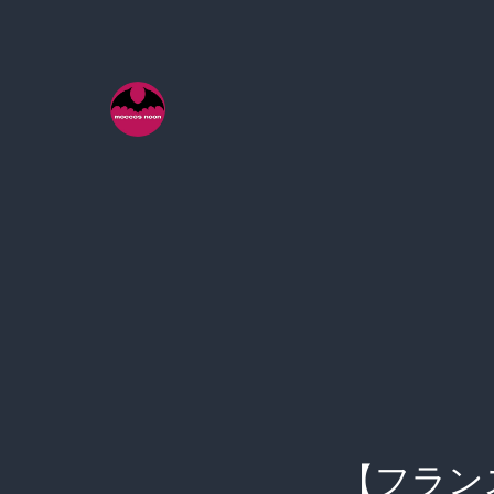
コ
ン
テ
ン
ツ
へ
ス
キ
ッ
プ
【フラン