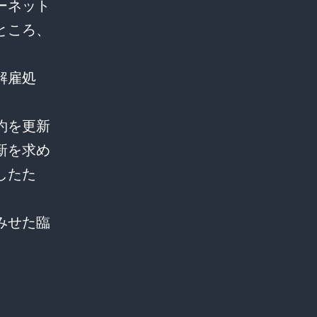
ーネット
ところ、
解雇処
約を更新
新を求め
したた
みせた臨