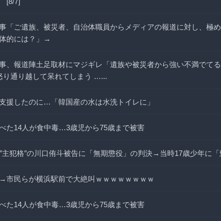
8/7]
事「ご遺族、被災者、自治体職員からメディアの報道に対し、極め
体的には？」→
事、報道陣土足取材にマジギレ「遺族や被災者から強い不満でてる！
怒り通り越して呆れてしまう …...
支援したのに…「韓国産の水は水洗トイレに」
べた14人が食中毒…3歳児から75歳まで被害
ﾋ″主犯格″の川口侑斗被告に「無期懲役」の判決→当時17歳少年に「
→市民らが横浜駅前で大絶叫ｗｗｗｗｗｗｗｗ
べた14人が食中毒…3歳児から75歳まで被害