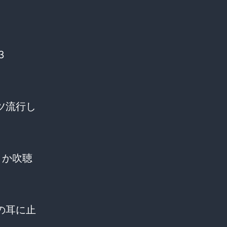
3
ツ流行し
とか吹聴
の耳に止