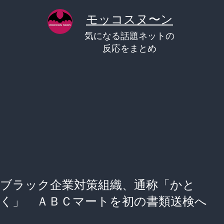
コ
モッコスヌ〜ン
ン
気になる話題ネットの
テ
反応をまとめ
ン
ツ
へ
ス
キ
ッ
プ
ブラック企業対策組織、通称「かと
く」 ＡＢＣマートを初の書類送検へ