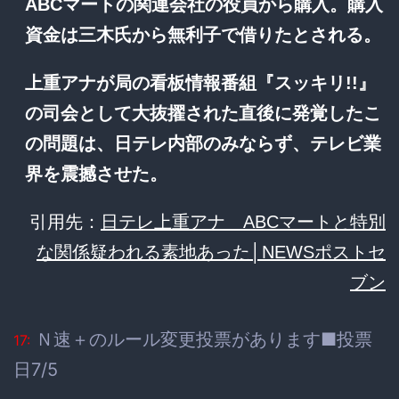
ABCマートの関連会社の役員から購入。購入
資金は三木氏から無利子で借りたとされる。
上重アナが局の看板情報番組『スッキリ!!』
の司会として大抜擢された直後に発覚したこ
の問題は、日テレ内部のみならず、テレビ業
界を震撼させた。
引用先：
日テレ上重アナ ABCマートと特別
な関係疑われる素地あった│NEWSポストセ
ブン
Ｎ速＋のルール変更投票があります■投票
17:
日7/5