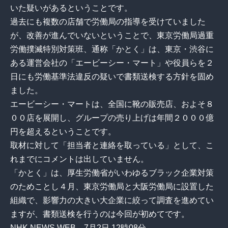
いた疑いがあるということです。
過去にも複数の店舗で労働局の指導を受けていました
が、改善が進んでいないということで、東京労働局過重
労働撲滅特別対策班、通称「かとく」は、東京・渋谷に
ある運営会社の「エービーシー・マート」や役員らを２
日にも労働基準法違反の疑いで書類送検する方針を固め
ました。
エービーシー・マートは、全国に靴の販売店、およそ８
００店を展開し、グループの売り上げは年間２０００億
円を超えるということです。
取材に対して「担当者と連絡を取っている」として、こ
れまでにコメントは出していません。
「かとく」は、厚生労働省がいわゆるブラック企業対策
のためことし４月、東京労働局と大阪労働局に設置した
組織で、影響力の大きい大企業に絞って調査を進めてい
ますが、書類送検を行うのは今回が初めてです。
NHK NEWS WEB 7月2日 12時08分