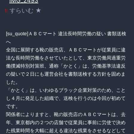
すらいむ ★
1:
[su_quote]ＡＢＣマート 違法長時間労働の疑い 書類送検
へ
全国に展開する靴の販売店、ＡＢＣマートが従業員に違
法な長時間労働をさせていたとして、東京労働局過重労
働撲滅特別対策班、通称「かとく」は、労働基準法違反
の疑いで２日にも運営会社を書類送検する方針を固めま
した。
「かとく」は、いわゆるブラック企業対策のため、こと
し４月に発足した組織で、送検を行うのは今回が初めて
です。
関係者によりますと、靴の販売店のＡＢＣマートは、去
年、東京都内の２つの店舗で従業員に事前に労使で決め
た残業時間を大幅に超える違法な残業をさせるなどして