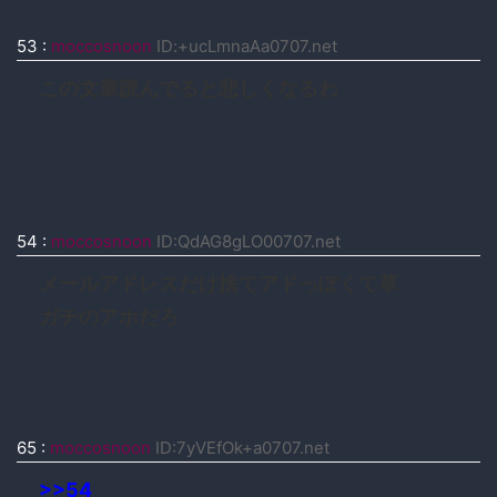
53
:
moccosnoon
ID:+ucLmnaAa0707.net
この文章読んでると悲しくなるわ
54
:
moccosnoon
ID:QdAG8gLO00707.net
メールアドレスだけ捨てアドっぽくて草
ガチのアホだろ
65
:
moccosnoon
ID:7yVEfOk+a0707.net
>>54