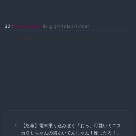
32
:
moccosnoon
ID:IgLj4FUda0707.net
作り話みたいなレベルのしょうもなさ
【怒報】電車乗り込みぼく「おっ、可愛いミニス
カＯＬちゃんの隣あいてんじゃん！座ったろ！」