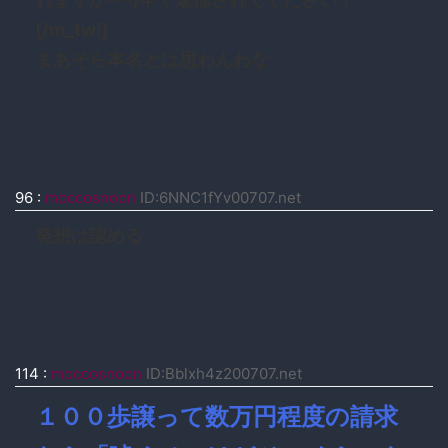
[/m_twi]
まあそら本名とは思わんわな
96
:
moccosnoon
ID:6NNC1fYv00707.net
発想は認める
114
:
moccosnoon
ID:Bblxh4z200707.net
１００歩譲って数万円程度の請求