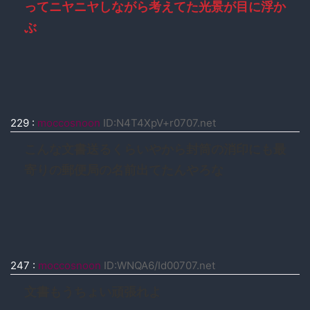
ってニヤニヤしながら考えてた光景が目に浮か
ぶ
229
:
moccosnoon
ID:N4T4XpV+r0707.net
こんな文書送るくらいやから封筒の消印にも最
寄りの郵便局の名前出てたんやろな
247
:
moccosnoon
ID:WNQA6/Id00707.net
文書もうちょい頑張れよ