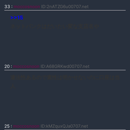
33
:
moccosnoon
ID:2nATZG6u00707.net
>>15
ネットバンクはだいたい変な支店名や
20
:
moccosnoon
ID:A68GRKwd00707.net
違法性あるので素性は明かせないのに口座は当
人
25
:
moccosnoon
ID:kMZquxQJa0707.net