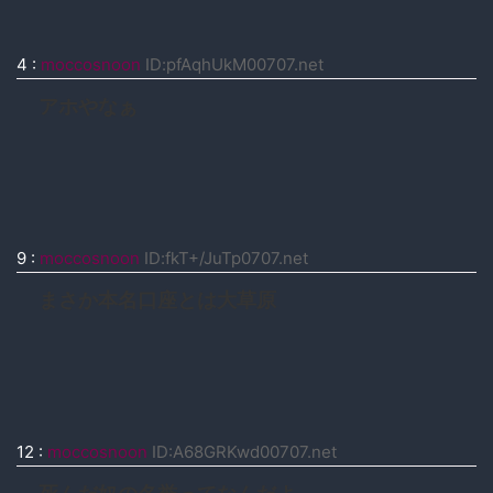
4
:
moccosnoon
ID:pfAqhUkM00707.net
アホやなぁ
9
:
moccosnoon
ID:fkT+/JuTp0707.net
まさか本名口座とは大草原
12
:
moccosnoon
ID:A68GRKwd00707.net