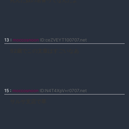
死んだ奴の名誉ってなんだよ
13
:
moccosnoon
ID:ceZVEYT100707.net
52歳でこの文章はすごいなあ
15
:
moccosnoon
ID:N4T4XpV+r0707.net
サルサ支店で草