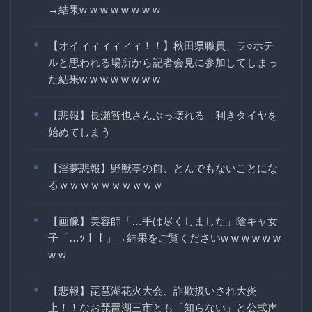
→結果w w w w w w w w
【オイィィィィィィ！！】秋田県職員、ラ○ホテ
ルと思われる場所から記者会見に参加してしまっ
た結果w w w w w w w w
【悲報】長瀬智也さんぶっ壊れる 利きタイヤを
始めてしまう
【淫夢悲報】野獣亭の前、とんでもないことにな
るｗｗｗｗｗｗｗｗｗｗ
【画像】美容師「…手は尽くしました」陰キャ女
子「…ｯ！！」→結果をご覧くださいw w w w w w
w w
【悲報】琵琶湖花火大会、詐欺扱いされ大炎
上！！なお琵琶湖三市とも「知らない」と公式声