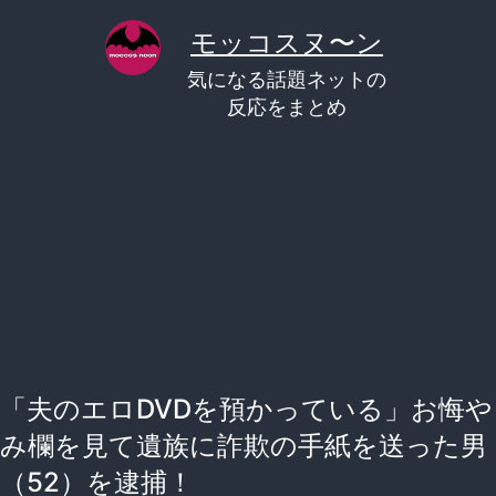
コ
モッコスヌ〜ン
ン
気になる話題ネットの
テ
反応をまとめ
ン
ツ
へ
ス
キ
ッ
プ
「夫のエロDVDを預かっている」お悔や
み欄を見て遺族に詐欺の手紙を送った男
（52）を逮捕！