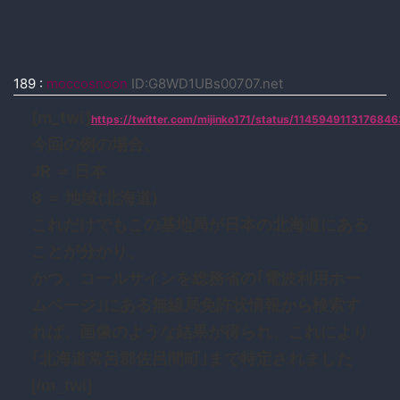
189
:
moccosnoon
ID:G8WD1UBs00707.net
[m_twi]
https://twitter.com/mijinko171/status/114594911317684
今回の例の場合、
JR ＝ 日本
8 ＝ 地域(北海道)
これだけでもこの基地局が日本の北海道にある
ことが分かり、
かつ、コールサインを総務省の｢電波利用ホー
ムページ｣にある無線局免許状情報から検索す
れば、画像のような結果が得られ、これにより
｢北海道常呂郡佐呂間町｣まで特定されました
[/m_twi]