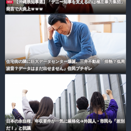
【沖縄県知事選】「デニー知事を支えるのは極左暴力集団」
NEW
発言で大炎上ｗｗｗ
住宅街の隣に巨大データセンター爆誕。三井不動産「排熱？低周
波音？データはまだ出せません」住民ブチギレ
日本の永住権、年収要件が一気に厳格化→外国人・市民ら「差別
だ！」と抗議