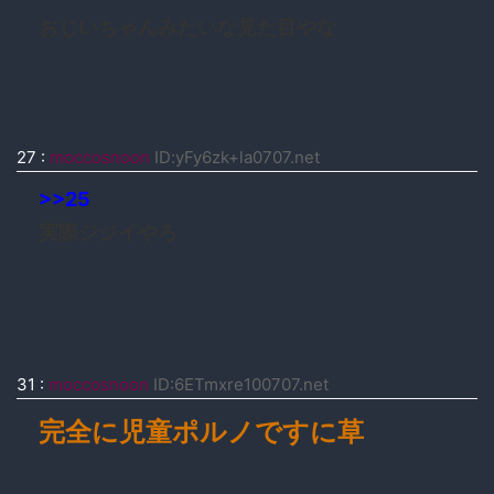
おじいちゃんみたいな見た目やな
27
:
moccosnoon
ID:yFy6zk+la0707.net
>>25
実際ジジイやろ
31
:
moccosnoon
ID:6ETmxre100707.net
完全に児童ポルノですに草