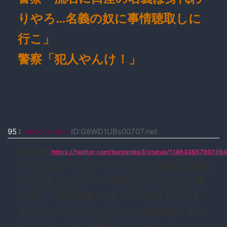
りやろ…名義の奴に事情聴取しに
行こ」
警察「犯人やんけ！」
95
:
moccosnoon
ID:G8WD1UBs00707.net
[m_twi]
https://twitter.com/karinmika3/status/11463465780739
今日のニュースでやっていたこの手紙実は実家
にも届きました·····パパの死をこのように詐欺
に使い、本当に憎いです！ママも怯えていま
す！マツオクニハルさん(たぶん偽名だと思わ
れますが·····)早く逮捕されてください！