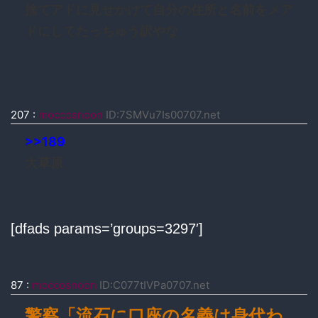
捨てアドに見せかけて自分の住所と名前をメア
ドにしてたっちゅう訳やな
207
:
moccosnoon
ID:7SMVu7Is00707.net
>>189
大草原
[dfads params=’groups=3297′]
87
:
moccosnoon
ID:C077tIVPa0707.net
警察「流石に口座の名義は身代わ