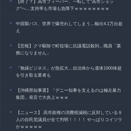
【終了？】高市フィーバー、一転して”高市ショッ
ク”へ…支持率も市場も急降下ｗｗｗｗｗｗｗｗ
中国製バス、世界で爆売れしてしまう…輸出4.1万台超
え
【悲報】クマ駆除で町役場に抗議電話殺到…職員「業
務になりません」
「無縁ビジネス」が急拡大…自治体から遺体1000体超
を引き取る業者も
【沖縄県知事選】「デニー知事を支えるのは極左暴力
集団」発言で大炎上ｗｗｗ
【ニュース】 高市政権の消費税減税に反対している９
人の自民党議員が全て判明！！！！ やっぱりコイツラ
かｗｗｗｗｗ