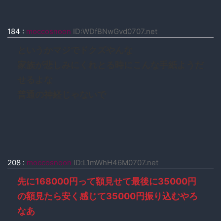
184
:
moccosnoon
ID:WDfBNwGvd0707.net
というかマジでドクズやんな
家族が悲しみにくれとる時にこんな手紙ようだ
せるよな
普通の神経じゃないで
208
:
moccosnoon
ID:L1mWhH46M0707.net
先に168000円って額見せて最後に35000円
の額見たら安く感じて35000円振り込むやろ
なあ