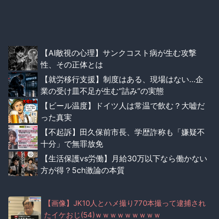
【AI敵視の心理】サンクコスト病が生む攻撃
性、その正体とは
【就労移行支援】制度はある、現場はない…企
業の受け皿不足が生む“詰み”の実態
【ビール温度】ドイツ人は常温で飲む？大嘘だ
った真実
【不起訴】田久保前市長、学歴詐称も「嫌疑不
十分」で無罪放免
【生活保護vs労働】月給30万以下なら働かない
方が得？5ch激論の本質
【画像】JK10人とハメ撮り770本撮って逮捕され
たイケおじ(54)ｗｗｗｗｗｗｗｗｗ