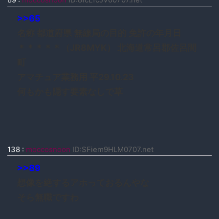
>>65
名称 都道府県 無線局の目的 免許の年月日
＊＊＊＊＊（JR8MYK） 北海道常呂郡佐呂間
町
アマチュア業務用 平29.10.23
何もかも隠す要素なしで草
138
:
moccosnoon
ID:SFiem9HLM0707.net
>>89
想像を絶するアホっておるんやな
そら無職ですわ