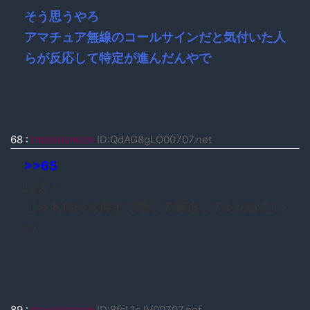
そう思うやろ
アマチュア無線のコールサインだと気付いた人
らが反応して特定が進んだんやで
68
:
moccosnoon
ID:QdAG8gLO00707.net
>>65
はえ～
じゃあ何から何まで晒して脅迫してたのかこい
つ
89
:
moccosnoon
ID:8fcL1cJV00707.net