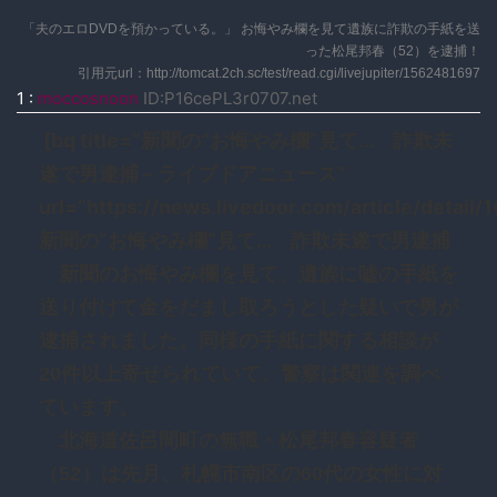
「夫のエロDVDを預かっている。」 お悔やみ欄を見て遺族に詐欺の手紙を送
った松尾邦春（52）を逮捕！
引用元url：http://tomcat.2ch.sc/test/read.cgi/livejupiter/1562481697
1
:
moccosnoon
ID:P16cePL3r0707.net
[bq title=”新聞の“お悔やみ欄”見て… 詐欺未
遂で男逮捕 – ライブドアニュース”
url=”https://news.livedoor.com/article/detail
新聞の“お悔やみ欄”見て… 詐欺未遂で男逮捕
新聞のお悔やみ欄を見て、遺族に嘘の手紙を
送り付けて金をだまし取ろうとした疑いで男が
逮捕されました。同様の手紙に関する相談が
20件以上寄せられていて、警察は関連を調べ
ています。
北海道佐呂間町の無職・松尾邦春容疑者
（52）は先月、札幌市南区の60代の女性に対