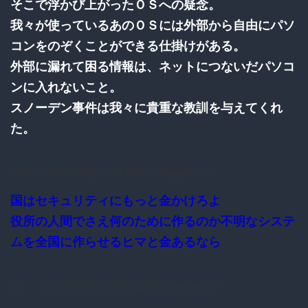
そこで浮かび上がったＯＳへの疑念。
我々が使っているあのＯＳには外部から自由にパソ
コンをのぞくことができる仕掛けがある。
外部に漏れて困る情報は、ネットにつないだパソコ
ンに入れないこと。
スノーデン事件は我々に貴重な教訓を与えてくれ
た。
148：
：2016/10/10(月) 12:20:28.35 ID:I/W/pgUv0.net
国はセキュリティにもっと金かけろよ
役所の人間でさえ何のために作るのか不明なシステ
ムを全国に作らせるヒマと金あるなら
152：
：2016/10/10(月) 12:24:18.32 ID:ASJqnCkN0.net