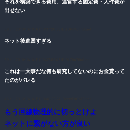
それを構築できる費用、運営する固定費・人件費が
出せない
38：
：2016/10/10(月) 10:37:20.56 ID:aBPmtBFh0.net
ネット後進国すぎる
39：
：2016/10/10(月) 10:37:52.08 ID:RL79u76u0.net
これは一大事だな何も研究してないのにお金貰って
たのがバレる
46：
：2016/10/10(月) 10:40:23.74 ID:VxeEdCo10.net
もう回線物理的に切っとけよ
ネットに繋がない方が良い