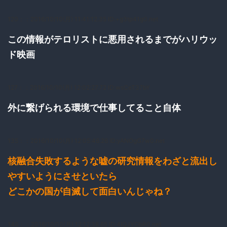
120：
：2016/10/10(月) 11:41:12.35 ID:+g3tp41g0.net
この情報がテロリストに悪用されるまでがハリウッ
ド映画
127：
：2016/10/10(月) 12:02:27.72 ID:wsCeT37bY
外に繋げられる環境で仕事してること自体
135：
：2016/10/10(月) 12:05:46.26 ID:yANOgG7w0.net
核融合失敗するような嘘の研究情報をわざと流出し
やすいようにさせといたら
どこかの国が自滅して面白いんじゃね？
140：
：2016/10/10(月) 12:12:38.65 ID:4IQJYObR0.net