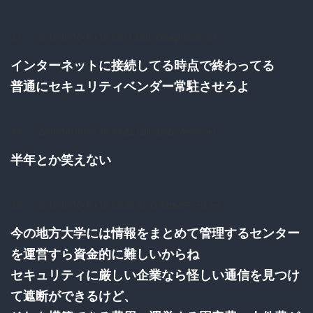
32：
：2016/10/10(月) 10:33:11.38 ID:D0dgI4oZ0.net
インターネットに接続してる時点で終わってる
普通にセキュリティベンダー常駐させろよ
34：
：2016/10/10(月) 10:33:22.12 ID:DdB/rAeK0.net
半年とか笑えない
36：
：2016/10/10(月) 10:33:36.83 ID:82dM5P/+0.net
今の地方大学には情報をまとめて管理するセンター
を運営すら資金的に難しいからね
セキュリティに厳しい企業なら怪しい通信を見つけ
て遮断ができるけど、