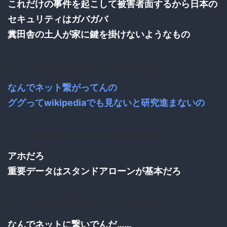
これだけの事件を起こして被害者面するから日本の
セキュリティはガバガバ
糞田舎の土人が家に鍵を掛けないようなもの
89：
：2016/10/10(月) 11:10:42.61 ID:uRywgdbx0.net
なんでネット繋がってんの
ググってwikipediaでも見ないと研究進まないの
91：
：2016/10/10(月) 11:12:25.96 ID:4SDMmtYk0.net
アホだろ
重要データはスタンドアローンが基本だろ
93：
：2016/10/10(月) 11:12:36.37 ID:v5XCWP7s0.net
なんでネットに繋いでんだ……