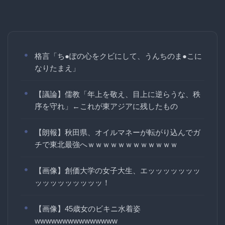
格言「ち●ぽの心をクビにして、うんちのま●こに
なりたまえ」
【議論】儒教「年上を敬え、目上に逆らうな、秩
序を守れ」←これが東アジアに残したもの
【朗報】秋田県、オイルマネーが転がり込んでガ
チで東北最強へｗｗｗｗｗｗｗｗｗｗｗｗ
【画像】創価大学の女子大生、エッッッッッッッ
ッッッッッッッッッ！
【画像】45歳女のビキニ水着姿
wwwwwwwwwwwwwww