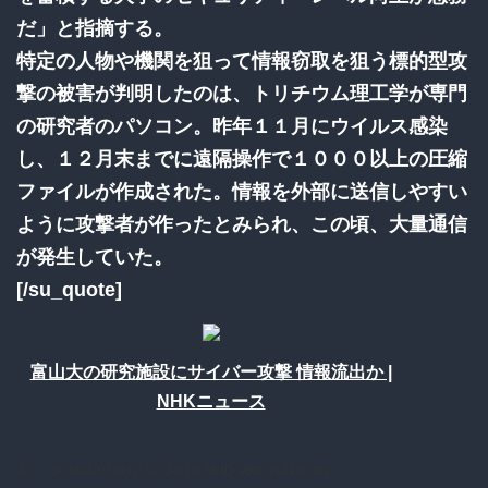
だ」と指摘する。
特定の人物や機関を狙って情報窃取を狙う標的型攻
撃の被害が判明したのは、トリチウム理工学が専門
の研究者のパソコン。昨年１１月にウイルス感染
し、１２月末までに遠隔操作で１０００以上の圧縮
ファイルが作成された。情報を外部に送信しやすい
ように攻撃者が作ったとみられ、この頃、大量通信
が発生していた。
[/su_quote]
富山大の研究施設にサイバー攻撃 情報流出か |
NHKニュース
4：
：2016/10/10(月) 10:24:10.78 ID:9BX/YUlk0.net