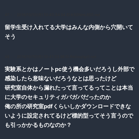
47：
：2016/10/10(月) 10:40:34.94 ID:K5GNmL6S0.net
留学生受け入れてる大学はみんな内側から穴開いて
そう
48：
：2016/10/10(月) 10:41:33.98 ID:Re0oq/qy0.net
実験系とかはノートpc使う機会多いだろうし外部で
感染したら意味ないだろうなとは思ったけど
研究室自体から漏れたって言ってるってことは本当
に大学のセキュリティガバガバだったのか
俺の所の研究室pdfくらいしかダウンロードできな
いように設定されてるけど標的型ってそう言うので
も引っかかるものなのか？