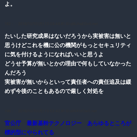
よ。
182：
：2016/10/10(月) 13:09:48.81 ID:qWJhaEGv0.net
たいした研究成果はないだろうから実被害は無いと
思うけどこれを機に公の機関がもっとセキュリティ
に気を付けるようになればいいと思うよ
どうせ予算が無いとかの理由で何もしていなかった
んだろう
実被害が無いからといって責任者への責任追及は緩
めず今後のこともあるので厳しく対処を
196：
：2016/10/10(月) 13:53:42.91 ID:eINXtVOw0.net
官公庁 最新基幹テクノロジー あらゆるところが
標的型にやられてる