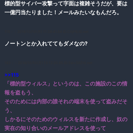
標的型サイバー攻撃って字面は複雑そうだが、要は
一億円当たりました！メールみたいなもんだろ。
115：
：2016/10/10(月) 11:38:41.84 ID:CltjPB/I0.net
ノートンとか入れててもダメなの?
183：
：2016/10/10(月) 13:12:20.65 ID:Sxl+S6Zr0.net
>>115
「標的型ウィルス」というのは、この施設のこの情
報を盗もう、
そのためには内部の誰それの端末を使って盗みだそ
う、
しかるにそのためのウィルスを新たに作成し、奴の
実在の知り合いのメールアドレスを使って