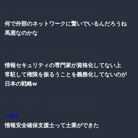
64：
：2016/10/10(月) 10:53:48.85 ID:Vkel4yCr0.net
何で外部のネットワークに繋いでいるんだろうね
馬鹿なのかな
67：
：2016/10/10(月) 10:56:41.65 ID:Ruks7i5I0.net
情報セキュリティの専門家が資格化してない上
常駐して権限を振るうことを義務化してないのが
日本の戦略w
95：
：2016/10/10(月) 11:14:22.86 ID:ZFmpIpXn0.net
>>67
情報安全確保支援士って士業ができた