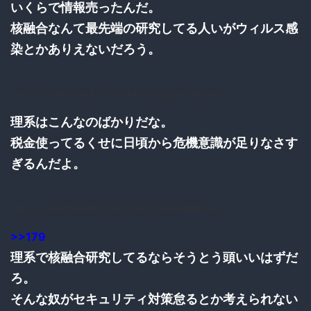
いくらで情報売ったんだ。
核融合なんて最先端の研究してる人いがウィルス感
染とかありえないだろう。
179：
：2016/10/10(月) 13:05:44.81 ID:Qy51vz3v0.net
理系はこんなのばかりだな。
税金使ってるくせに日頃から危機意識が足りなさす
ぎるんだよ。
189：
：2016/10/10(月) 13:43:12.41 ID:s7y8hRg90.net
>>179
理系で核融合研究してるならそうとう頭いいはずだ
ろ。
そんな奴がセキュリティ対策怠るとか考えられない