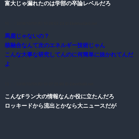
富大じゃ漏れたのは学部の卒論レベルだろ
10：
：2016/10/10(月) 10:26:53.23 ID:EbrMooQk0.net
馬鹿じゃないの？
核融合なんて次のエネルギー技術じゃん
こんな大事な研究してんのに何簡単に抜かれてんだ
よ
13：
：2016/10/10(月) 10:27:25.90 ID:ZdvlrDol0.net
こんなFラン大の情報なんか役に立たんだろ
ロッキードから流出とかなら大ニュースだが