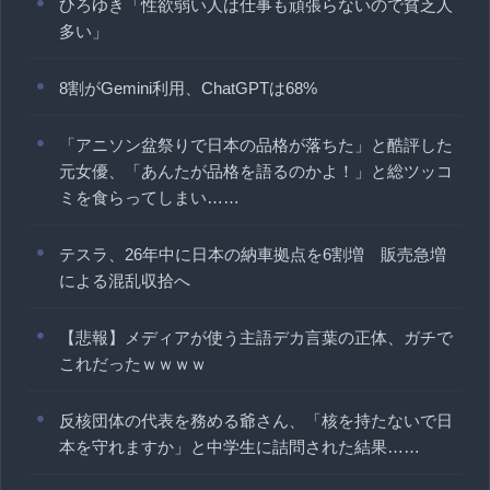
ひろゆき「性欲弱い人は仕事も頑張らないので貧乏人
多い」
8割がGemini利用、ChatGPTは68%
「アニソン盆祭りで日本の品格が落ちた」と酷評した
元女優、「あんたが品格を語るのかよ！」と総ツッコ
ミを食らってしまい……
テスラ、26年中に日本の納車拠点を6割増 販売急増
による混乱収拾へ
【悲報】メディアが使う主語デカ言葉の正体、ガチで
これだったｗｗｗｗ
反核団体の代表を務める爺さん、「核を持たないで日
本を守れますか」と中学生に詰問された結果……