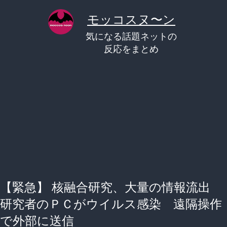
コ
モッコスヌ〜ン
ン
気になる話題ネットの
テ
反応をまとめ
ン
ツ
へ
ス
キ
ッ
プ
【緊急】 核融合研究、大量の情報流出
研究者のＰＣがウイルス感染 遠隔操作
で外部に送信