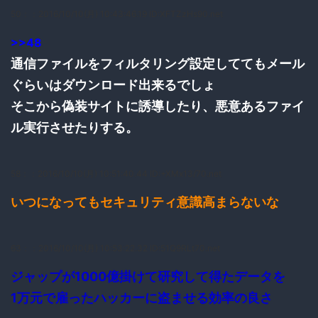
50：
：2016/10/10(月) 10:43:46.19 ID:XFTZzHs90.net
>>48
通信ファイルをフィルタリング設定しててもメール
ぐらいはダウンロード出来るでしょ
そこから偽装サイトに誘導したり、悪意あるファイ
ル実行させたりする。
58：
：2016/10/10(月) 10:51:40.44 ID:+XMx13/70.net
いつになってもセキュリティ意識高まらないな
63：
：2016/10/10(月) 10:53:22.32 ID:51Q9RLt70.net
ジャップが1000億掛けて研究して得たデータを
1万元で雇ったハッカーに盗ませる効率の良さ