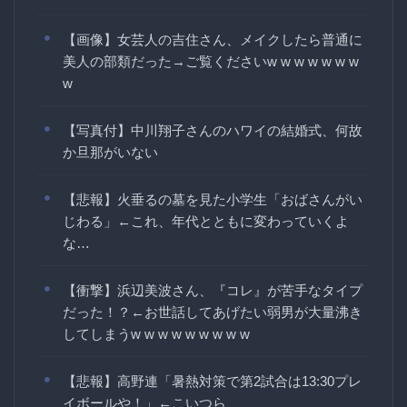
【画像】女芸人の吉住さん、メイクしたら普通に
美人の部類だった→ご覧くださいw w w w w w w
w
【写真付】中川翔子さんのハワイの結婚式、何故
か旦那がいない
【悲報】火垂るの墓を見た小学生「おばさんがい
じわる」←これ、年代とともに変わっていくよ
な…
【衝撃】浜辺美波さん、『コレ』が苦手なタイプ
だった！？←お世話してあげたい弱男が大量沸き
してしまうw w w w w w w w w
【悲報】高野連「暑熱対策で第2試合は13:30プレ
イボールや！」←こいつら