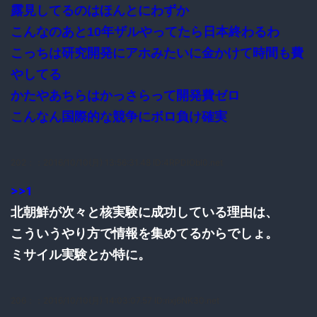
露見してるのはほんとにわずか
こんなのあと10年ザルやってたら日本終わるわ
こっちは研究開発にアホみたいに金かけて時間も費
やしてる
かたやあちらはかっさらって開発費ゼロ
こんなん国際的な競争にボロ負け確実
202：
：2016/10/10(月) 13:56:31.48 ID:4RPDIObl0.net
>>1
北朝鮮が次々と核実験に成功している理由は、
こういうやり方で情報を集めてるからでしょ。
ミサイル実験とか特に。
206：
：2016/10/10(月) 14:03:07.57 ID:rixj6NK30.net