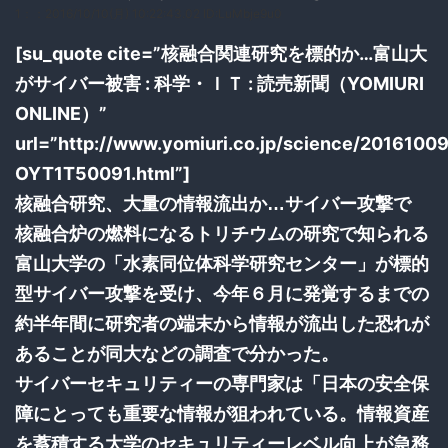
1：
：2016/10/10(月) 10:22:43.02 ID:LuMbje9u0
[su_quote cite=”核融合関連研究を標的か…富山大
がサイバー被害 : 科学・ＩＴ : 読売新聞（YOMIURI
ONLINE）”
url=”http://www.yomiuri.co.jp/science/20161009
OYT1T50091.html”]
核融合研究、大量の情報流出か…サイバー攻撃で
核融合炉の燃料になるトリチウムの研究で知られる
富山大学の「水素同位体科学研究センター」が標的
型サイバー攻撃を受け、今年６月に発覚するまでの
約半年間に研究者の端末から情報が流出した恐れが
あることが同大などの調査で分かった。
サイバーセキュリティーの専門家は「日本の安全保
障にとっても重要な情報が狙われている。情報資産
を蓄積する大学のセキュリティーレベル向上が急務