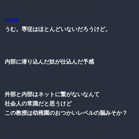
110：
：2016/10/10(月) 11:31:41.49 ID:8WutBj5z0.net
>>95
うむ。専従はほとんどいないだろうけど。
74：
：2016/10/10(月) 10:58:55.57 ID:IU/AX/mp0.net
内部に潜り込んだ奴が仕込んだ予感
77：
：2016/10/10(月) 11:01:26.18 ID:Kzy/q5hY0.net
外部と内部はネットに繋がないなんて
社会人の常識だと思うけど
この教授は幼稚園のおつかいレベルの脳みそか？
81：
：2016/10/10(月) 11:05:49.43 ID:MUR6UvDQ0.net