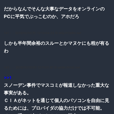
だからなんでそんな大事なデータをオンラインの
PCに平気でぶっこむのか、アホだろ
141：
：2016/10/10(月) 12:13:04.23 ID:4IQJYObR0.net
しかも半年間余裕のスルーとかマヌケにも程が有る
わ
143：
：2016/10/10(月) 12:15:01.87 ID:aXlMJN1s0.net
>>1
スノーデン事件でマスコミが報道しなかった重大な
事実がある。
ＣＩＡがネットを通じて個人のパソコンを自由に見
るためには、プロバイダの協力だけでは不可能。