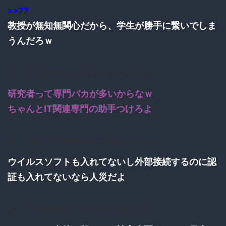
>>77
教授が無知無関心だから、学生が勝手に繋いでしま
うんだろｗ
82：
：2016/10/10(月) 11:06:16.74 ID:r6VgjwBD0.net
研究者って専門バカが多いからなｗ
ちゃんとIT関連専門の助手つけろよ
84：
：2016/10/10(月) 11:07:27.45 ID:miQsgp7+0.net
ウイルスソフトも入れてないし外部接続するのに認
証も入れてないなら人災だよ
86：
：2016/10/10(月) 11:09:17.74 ID:1r5t3q0O0.net