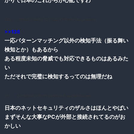
かりで日本のこれからが心配ですわ
145：
：2016/10/10(月) 12:17:42.43 ID:HVSAxgwG0.net
>>136
一応パターンマッチング以外の検知手法（振る舞い
検知とか）もあるから
ある程度未知の脅威でも対応できるものはあるみた
い
ただそれで完璧に検知するってのは無理だね
117：
：2016/10/10(月) 11:39:51.20 ID:Islr5M4U0.net
日本のネットセキュリティのザルさはほんとやばい
まずそんな大事なPCが外部と接続されてるのがお
かしい