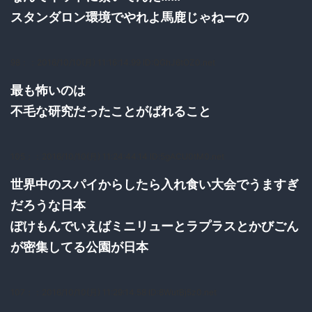
スタンダロン環境でやれよ馬鹿じゃねーの
98：
：2016/10/10(月) 11:16:14.99 ID:QGhJ6tOZ0.net
最も怖いのは
不毛な研究だったことがばれること
105：
：2016/10/10(月) 11:24:44.14 ID:5gACU0tM0.net
世界中のスパイからしたら入れ食い大会でうますぎ
だろうな日本
ぽけもんでいえばミニリューとラプラスとかびごん
が密集してる公園が日本
107：
：2016/10/10(月) 11:29:14.58 ID:8WutBj5z0.net