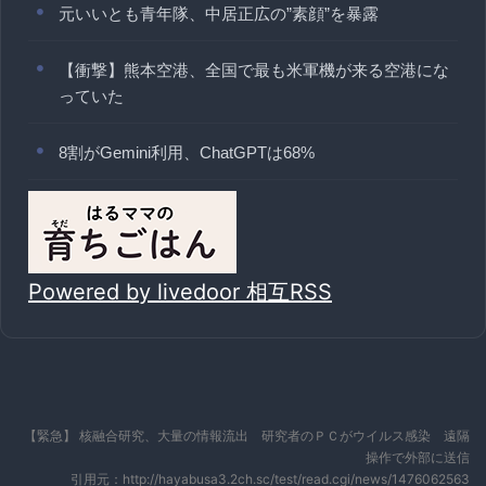
元いいとも青年隊、中居正広の”素顔”を暴露
【衝撃】熊本空港、全国で最も米軍機が来る空港にな
っていた
8割がGemini利用、ChatGPTは68%
Powered by livedoor 相互RSS
【緊急】 核融合研究、大量の情報流出 研究者のＰＣがウイルス感染 遠隔
操作で外部に送信
引用元：http://hayabusa3.2ch.sc/test/read.cgi/news/1476062563