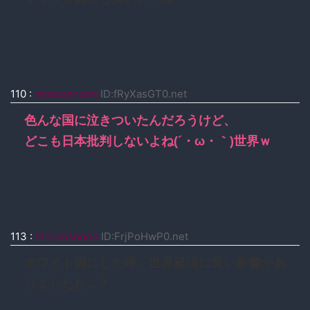
110
:
moccosnoon
ID:fRyXasGT0.net
色んな国に泣きついたんだろうけど、
どこも日本批判しないよね(´・ω・｀)世界ｗ
113
:
moccosnoon
ID:FrjPoHwP0.net
ホワイト国にした時、世界経済に良い影響があ
りましたか…？