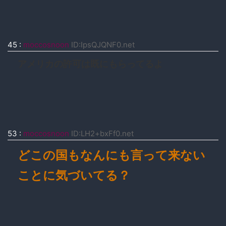
45
:
moccosnoon
ID:IpsQJQNF0.net
アメリカの許可は既にもらってるよ
53
:
moccosnoon
ID:LH2+bxFf0.net
どこの国もなんにも言って来ない
ことに気づいてる？