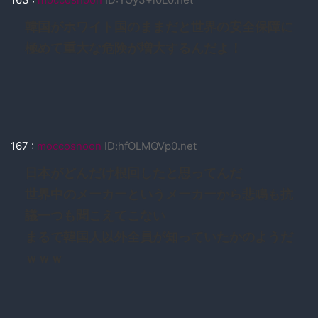
韓国がホワイト国のままだと世界の安全保障に
極めて重大な危険が増大するんだよ！
167
:
moccosnoon
ID:hfOLMQVp0.net
日本がどんだけ根回したと思ってんだ
世界中のメーカーというメーカーから悲鳴も抗
議一つも聞こえてこない
まるで韓国人以外全員が知っていたかのようだ
ｗｗｗ