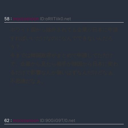
58
:
moccosnoon
ID:oRllTiik0.net
ホワイト国から除外されても企業が日本に申請
すればいいだけなのになんでできないんだろ
う？
今までは韓国政府がまとめて申請してただけ
で、企業から見たら相手が韓国から日本に変わ
るだけで影響なんか無いはずなんだけどなぁ、
不思議だなぁ。
62
:
moccosnoon
ID:90GiG9T/0.net