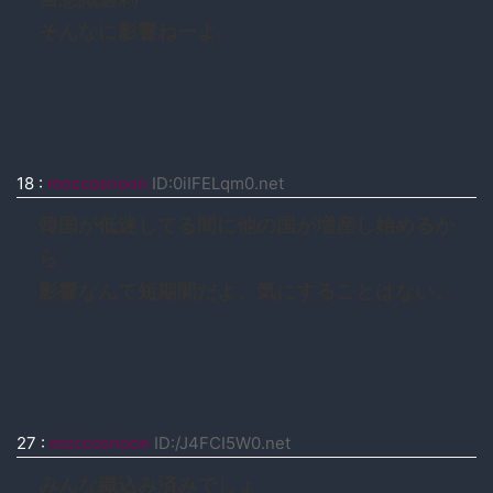
そんなに影響ねーよ
18
:
moccosnoon
ID:0iIFELqm0.net
韓国が低迷してる間に他の国が増産し始めるか
ら
影響なんて短期間だよ、気にすることはない。
27
:
moccosnoon
ID:/J4FCI5W0.net
みんな織込み済みでしょ