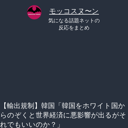
コ
モッコスヌ〜ン
ン
気になる話題ネットの
テ
反応をまとめ
ン
ツ
へ
ス
キ
ッ
プ
【輸出規制】韓国「韓国をホワイト国か
らのぞくと世界経済に悪影響が出るがそ
れでもいいのか？」