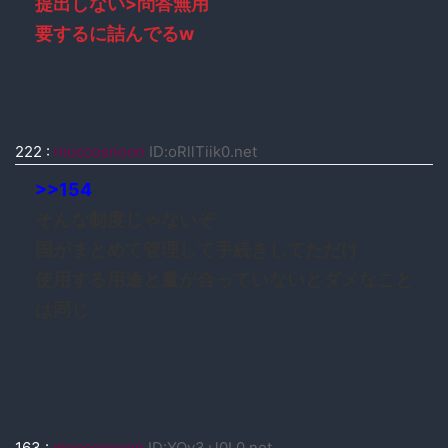
提出しない>問答無用
要するに詰んでるw
222
:
moccosnoon
ID:oRllTiik0.net
>>154
そんな制度じゃないぞ
国がまとめて管理して手続きしてただけ
使用する用途と量が合っていないとダメなこと
は同じ
163
:
moccosnoon
ID:YOy3+l0L0.net