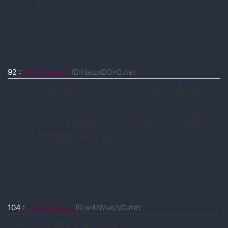
だからどうでもいい
92
:
moccosnoon
ID:HatbxD0x0.net
アメリカの仲介はないだろう。日米共通の懸
念。
消えた40ｔの物資の行方を証明しろよ。韓国
は核兵器開発の疑念を晴らすべき。
104
:
moccosnoon
ID:w4IWue/V0.net
ブラック国でも良いレベル