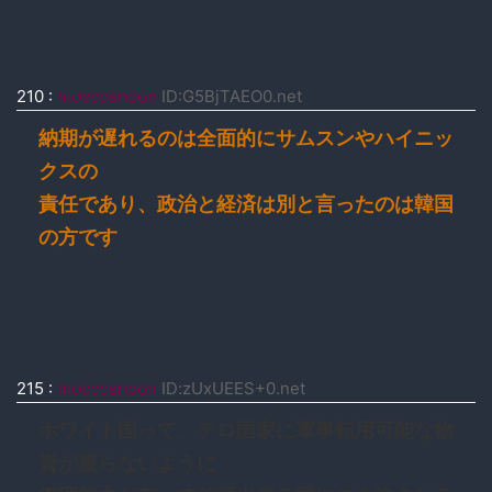
210
:
moccosnoon
ID:G5BjTAEO0.net
納期が遅れるのは全面的にサムスンやハイニッ
クスの
責任であり、政治と経済は別と言ったのは韓国
の方です
215
:
moccosnoon
ID:zUxUEES+0.net
ホワイト国って、テロ国家に軍事転用可能な物
資が渡らないように