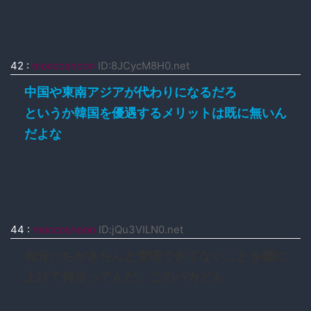
42
:
moccosnoon
ID:8JCycM8H0.net
中国や東南アジアが代わりになるだろ
というか韓国を優遇するメリットは既に無いん
だよな
44
:
moccosnoon
ID:jQu3VILN0.net
自分たちがきちんと管理できてないことを棚に
上げて何言ってんだ、このバカども