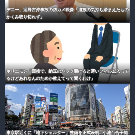
デニー、辺野古沖事故の防カメ映像「遺族の気持ち踏まえたもの
かくみ取り切れず」
ホリエモン「面接で、納豆のパック開けると薄いフィルム入って
るけどあれなんのためか教えてって聞くわけ」
東京駅近くに「地下シェルター」整備を正式表明…小池百合子知