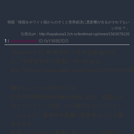
韓国「韓国をホワイト国からのぞくと世界経済に悪影響が出るがそれでもい
いのか？」
引用元url：http://hayabusa3.2ch.sc/test/read.cgi/news/1563078120
1
:
moccosnoon
ID:feYW8EfD0
[bq title=”日, 韓 백색국가 제외 강행 일파만
파…”세계경제에 악영향” : 네이트 뉴스”
url=”https://news.nate.com/view/20190714n
聯合ニュース 2019-07-14
日本が半導体材料の輸出規制に続き、韓国をホ
ワイトリスト（白国）から除外することにした
ことにより、被害が全産業に拡散することが懸
念される。
政府は1100品目が影響を受けるとして関連の