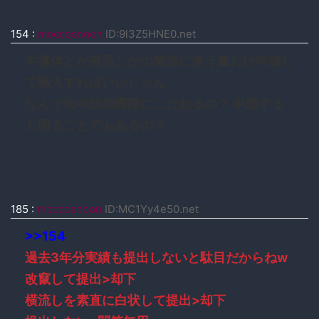
154
:
moccosnoon
ID:9l3Z5HNE0.net
半導体とか液晶とかの製造に使う量だけ申請し
て輸入すればいいじゃん
なんで無申請無際限にこだわるの？ 申請する
と困ることでもあるの？
185
:
moccosnoon
ID:MC1Yy4e50.net
>>154
過去3年分実績も提出しないと駄目だからねw
改竄して提出>却下
横流しを素直に白状して提出>却下