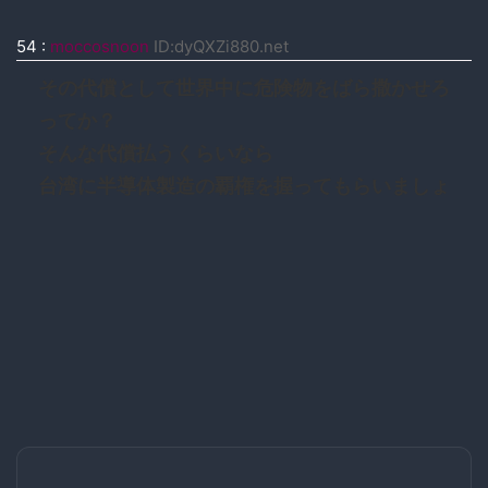
54
:
moccosnoon
ID:dyQXZi880.net
その代償として世界中に危険物をばら撒かせろ
ってか？
そんな代償払うくらいなら
台湾に半導体製造の覇権を握ってもらいましょ