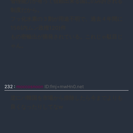
管理能力が有って信頼出来る国にのみ許される
制度だから。
フッ化水素の３割が用途不明で、過去４年間に
156(内ムン政権120)件
もの密輸出が摘発されている。これじゃ駄目じ
ゃん。
232
:
moccosnoon
ID:fmj+mwHn0.net
逆にバ韓国を市場から排除したら今までよりも
良くなったりしてなw