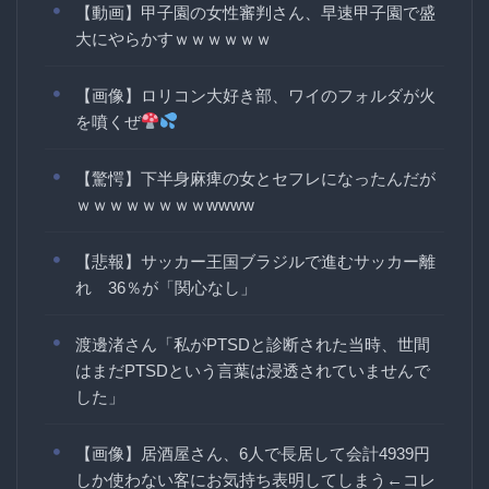
【動画】甲子園の女性審判さん、早速甲子園で盛
大にやらかすｗｗｗｗｗｗ
【画像】ロリコン大好き部、ワイのフォルダが火
を噴くぜ
【驚愕】下半身麻痺の女とセフレになったんだが
ｗｗｗｗｗｗｗｗwwww
【悲報】サッカー王国ブラジルで進むサッカー離
れ 36％が「関心なし」
渡邊渚さん「私がPTSDと診断された当時、世間
はまだPTSDという言葉は浸透されていませんで
した」
【画像】居酒屋さん、6人で長居して会計4939円
しか使わない客にお気持ち表明してしまう←コレ