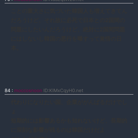
ことの重大さに気づいた韓国人も増えてきてん
だろうけど、それ故に必死で日本との2国間の
問題にしたいんだろうけど、絶対に2国間問題
にはしないし韓国の悪行を曝すって覚悟の日
本。
84
:
moccosnoon
ID:KIMxCqyH0.net
代わりになりたい国、企業ががんばるだけでし
ょ
短期的には影響あるかも知れないけど、長期的
に深刻な影響が残るのは韓国だけだよ