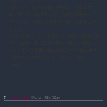
ねないと予想した。
KB証券は、日本の制裁が持続し、その余波で
輸出量が10％減少する場合、経済成長率が
0.6％ポイントほど下落する可能性があると推
定した。
これに加えて、日本がホワイト国から韓国を除
外する場合、更に素材や部品の輸入が困難にな
り、今年の下半期、特に第4四半期以降の生産
と輸出の不確実性が大きくなると予想した。
[/bq]
7
:
moccosnoon
ID:zlwmBKdG0.net
自意識過剰