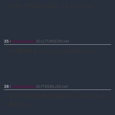
台湾とか中国とか気合入ってるんじゃね？
35
:
moccosnoon
ID:LCTofGC00.net
米中貿易戦争にほんの少し追加されるだけ
38
:
moccosnoon
ID:fT659SJ20.net
世界の企業や消費者は韓国以外から買うから影
響出ないよ