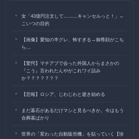
女「43億円注文して………キャンセルっと！」←
こいつの目的
【画像】愛知の半グレ、怖すぎる→御尊顔がこち
ら…
【驚愕】マチアプで会った外国人からまさかの
『こう』言われたんやがこれワイ詰み
か？？？？？？？
【悲報】ロシア、じわじわと逝き始める
まだ墓石があるだけマシと見るべきか。今はもう
合葬墓ばかり
世界の「変わった自動販売機」を貼っていく【珍