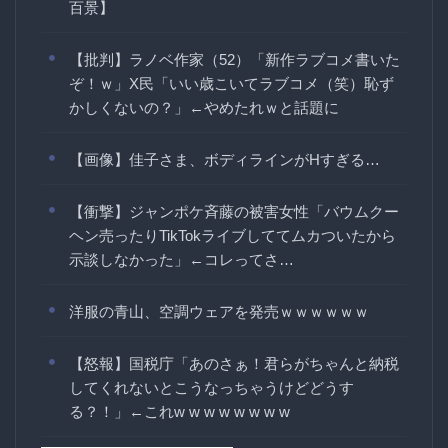
百景】
【批判】ラノベ作家（52）「新作ラブコメ書いた
ぞ！ｗ」X民「いい歳こいてラブコメ（笑）恥ず
かしくないの？」←やめたれｗと話題に
【画像】佳子さま、ボディラインがHすぎる…
【衝撃】ジャンポケ斉藤の被害女性「バウムクー
ヘン売ったりTikTokライブしててムカついたから
示談しなかった」←コレってさ…
洋服の青山、空調ウェアを発売ｗｗｗｗｗｗ
【怒報】国税庁「あのさぁ！君らがちゃんと納税
してくれないとこうなっちゃうけどどうす
る？！」←これw w w w w w w w