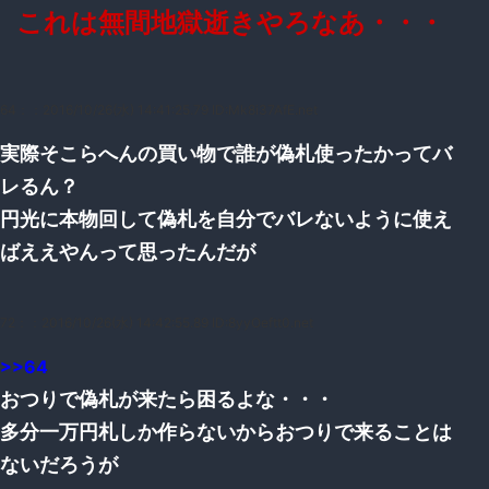
これは無間地獄逝きやろなあ・・・
64：
：2016/10/26(水) 14:41:25.79 ID:Mk8i37AfE.net
実際そこらへんの買い物で誰が偽札使ったかってバ
レるん？
円光に本物回して偽札を自分でバレないように使え
ばええやんって思ったんだが
72：
：2016/10/26(水) 14:42:55.89 ID:8yyOeftt0.net
>>64
おつりで偽札が来たら困るよな・・・
多分一万円札しか作らないからおつりで来ることは
ないだろうが