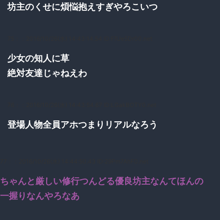
坊主のくせに煩悩抱えすぎやろこいつ
75：
：2016/10/26(水) 14:43:14.54 ID:FfUe5Dr00.net
少女の知人に草
絶対友達じゃねえわ
76：
：2016/10/26(水) 14:43:54.67 ID:LGakBOTY0.net
登場人物全員アホつまりリアルなろう
77：
：2016/10/26(水) 14:44:50.43 ID:29Pm7AhF0.net
ちゃんと厳しい修行つんどる優良坊主なんてほんの
一握りなんやろなあ