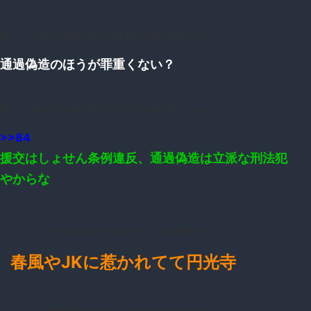
84：
：2016/10/26(水) 14:47:54.44 ID:9kF4okRy0.net
通過偽造のほうが罪重くない？
89：
：2016/10/26(水) 14:50:12.62 ID:mdlR+EFZa.net
>>84
援交はしょせん条例違反、通過偽造は立派な刑法犯
やからな
87：
：2016/10/26(水) 14:49:09.73 ID:+e8qKiAKH.net
春風やJKに惹かれてて円光寺
98：
：2016/10/26(水) 14:53:12.05 ID:a/pXeb+W0.net