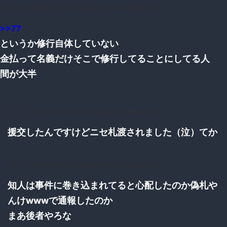
99：
：2016/10/26(水) 14:53:22.54 ID:VD6e6Gmo0.net
>>77
というか修行自体していない
金払って名義だけそこで修行してることにしてる人
間が大半
78：
：2016/10/26(水) 14:45:01.63 ID:12hCKlNW0.net
援交したんですけどニセ札渡されました（泣）てか
79：
：2016/10/26(水) 14:45:28.58 ID:Ohc3Xn3jp.net
知人は事件に巻き込まれてると心配したのか偽札や
んけwwwで通報したのか
まあ後者やろな