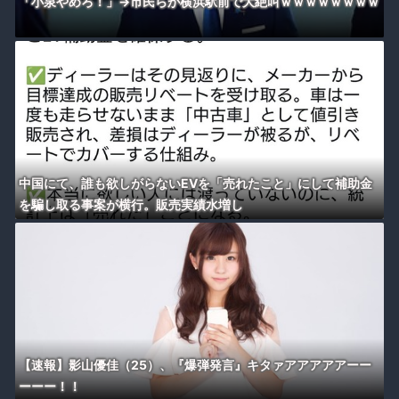
「小泉やめろ！」→市民らが横浜駅前で大絶叫ｗｗｗｗｗｗｗｗ
中国にて、誰も欲しがらないEVを「売れたこと」にして補助金
を騙し取る事案が横行。販売実績水増し
【速報】影山優佳（25）、『爆弾発言』キタァアアアアアーー
ーーー！！