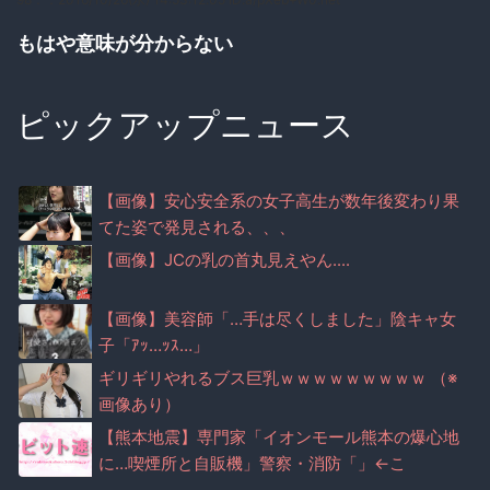
もはや意味が分からない
ピックアップニュース
【画像】安心安全系の女子高生が数年後変わり果
てた姿で発見される、、、
【画像】JCの乳の首丸見えやん....
【画像】美容師「…手は尽くしました」陰キャ女
子「ｱｯ…ｯｽ…」
ギリギリやれるブス巨乳ｗｗｗｗｗｗｗｗｗ （※
画像あり）
【熊本地震】専門家「イオンモール熊本の爆心地
に…喫煙所と自販機」警察・消防「」←こ
れ・・・