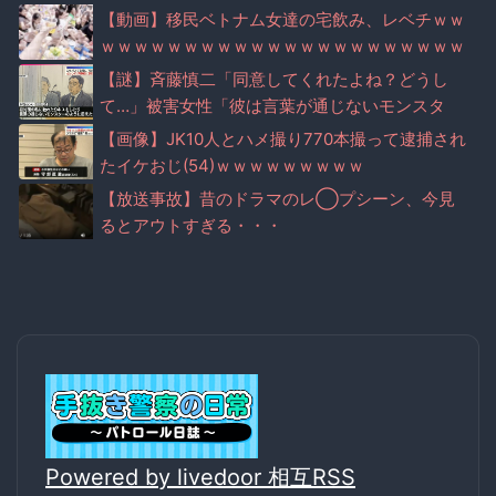
【動画】移民ベトナム女達の宅飲み、レベチｗｗ
ｗｗｗｗｗｗｗｗｗｗｗｗｗｗｗｗｗｗｗｗｗｗ
【謎】斉藤慎二「同意してくれたよね？どうし
て…」被害女性「彼は言葉が通じないモンスタ
ー」
【画像】JK10人とハメ撮り770本撮って逮捕され
たイケおじ(54)ｗｗｗｗｗｗｗｗｗ
【放送事故】昔のドラマのレ◯プシーン、今見
るとアウトすぎる・・・
Powered by livedoor 相互RSS