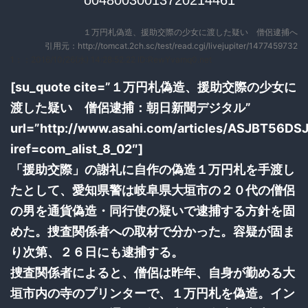
１万円札偽造、援助交際の少女に渡した疑い 僧侶逮捕へ
引用元：http://tomcat.2ch.sc/test/read.cgi/livejupiter/1477459732
1：
：2016/10/26(水) 14:28:52.22 ID:RewYvamq0.net
[su_quote cite=”１万円札偽造、援助交際の少女に
渡した疑い 僧侶逮捕：朝日新聞デジタル”
url=”http://www.asahi.com/articles/ASJBT56DS
iref=com_alist_8_02″]
「援助交際」の謝礼に自作の偽造１万円札を手渡し
たとして、愛知県警は岐阜県大垣市の２０代の僧侶
の男を通貨偽造・同行使の疑いで逮捕する方針を固
めた。捜査関係者への取材で分かった。容疑が固ま
り次第、２６日にも逮捕する。
捜査関係者によると、僧侶は昨年、自身が勤める大
垣市内の寺のプリンターで、１万円札を偽造。イン