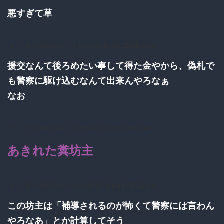
悪すぎて草
12：
：2016/10/26(水) 14:31:59.93 ID:qMGZhEhba.net
援交なんて後ろめたい事して得た金やから、偽札で
も警察に駆け込むなんて出来んやろなぁ
なお
15：
：2016/10/26(水) 14:32:34.02 ID:jPcyjAIB0.net
あきれた糞坊主
16：
：2016/10/26(水) 14:32:36.25 ID:mdlR+EFZa.net
この坊主は「補導されるのが怖くて警察には言わん
やろなあ」とか計算してそう