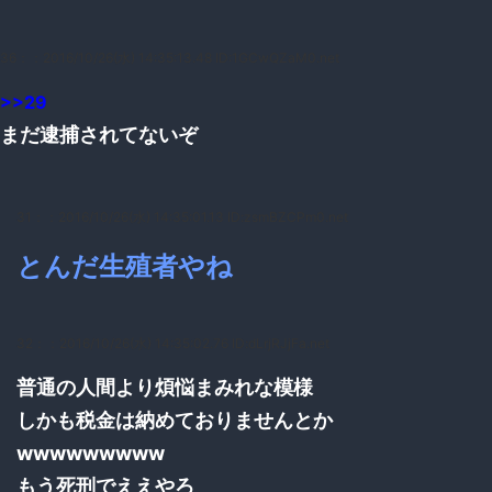
36：
：2016/10/26(水) 14:35:13.48 ID:1GCwQZaM0.net
>>29
まだ逮捕されてないぞ
31：
：2016/10/26(水) 14:35:01.13 ID:zsmBZCPm0.net
とんだ生殖者やね
32：
：2016/10/26(水) 14:35:02.76 ID:dLrjRJjFa.net
普通の人間より煩悩まみれな模様
しかも税金は納めておりませんとか
wwwwwwwww
もう死刑でええやろ