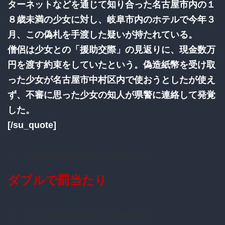
ターネットなどを通じて知り合った名古屋市内の１
８歳未満の少女に対し、岐阜市内のホテルで今年３
月、この偽札を手渡した疑いが持たれている。
僧侶は少女との「援助交際」の見返りに、現金数万
円を渡す約束をしていたという。偽造紙幣を受け取
った少女が名古屋市中村区内で使おうとしたが使え
ず、不審に思った少女の知人が県警に連絡して発覚
した。
[/su_quote]
2：
：2016/10/26(水) 14:29:48.69 ID:mdlR+EFZa.net
ダブルで罰当たり
4：
：2016/10/26(水) 14:30:13.53 ID:L3i9Pvqmp.net