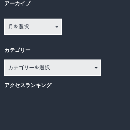
アーカイブ
ア
ー
カ
イ
カテゴリー
ブ
カ
テ
ゴ
アクセスランキング
リ
ー