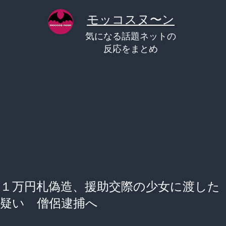
コ
モッコスヌ〜ン
ン
気になる話題ネットの
テ
反応をまとめ
ン
ツ
へ
ス
キ
ッ
プ
１万円札偽造、援助交際の少女に渡した
疑い 僧侶逮捕へ