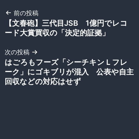
投
前の投稿
【文春砲】三代目JSB 1億円でレコ
稿
ード大賞買収の「決定的証拠」
ナ
次の投稿
ビ
はごろもフーズ「シーチキンＬフレ
ゲ
ーク」にゴキブリが混入 公表や自主
回収などの対応はせず
ー
シ
ョ
ン