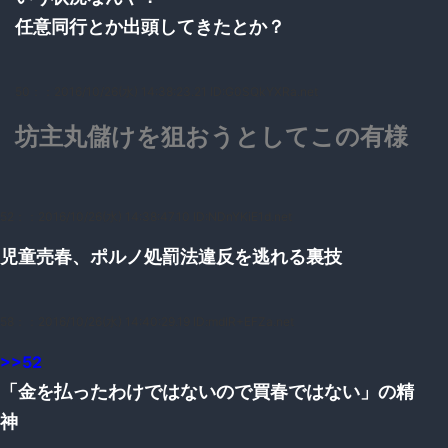
任意同行とか出頭してきたとか？
50：
：2016/10/26(水) 14:38:23.21 ID:G0SQkYXRa.net
坊主丸儲けを狙おうとしてこの有様
52：
：2016/10/26(水) 14:38:47.10 ID:NDnYKiE1d.net
児童売春、ポルノ処罰法違反を逃れる裏技
58：
：2016/10/26(水) 14:40:29.19 ID:mdlR+EFZa.net
>>52
「金を払ったわけではないので買春ではない」の精
神