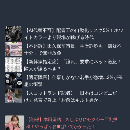
【AI代替不可】配管工の自動化リスク5%！ホワ
イトカラーより現場が稼げる時代
【不起訴】田久保前市長、学歴詐称も「嫌疑不
十分」で無罪放免
【新幹線指定席】「譲れ」要求にネット激怒！
隣人が譲るべき？
【適応障害】仕事しかない若手が急増…2%が罹
患の衝撃
【スコットランド記者】「日本はコンビニだ
け」発言で炎上「お前はキルト男か」
【朗報】本田望結、久しぶりにセクシー巨乳投
稿！やっぱりお●ぱいでかかった！