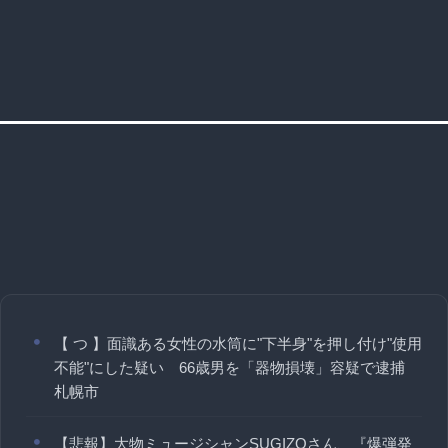
【 つ 】面識ある女性の水筒に"下半身"を押し付け"使用
不能"にした疑い 66歳男を「器物損壊」容疑で逮捕
札幌市
【悲報】大物ミュージシャンSUGIZOさん、『爆弾発