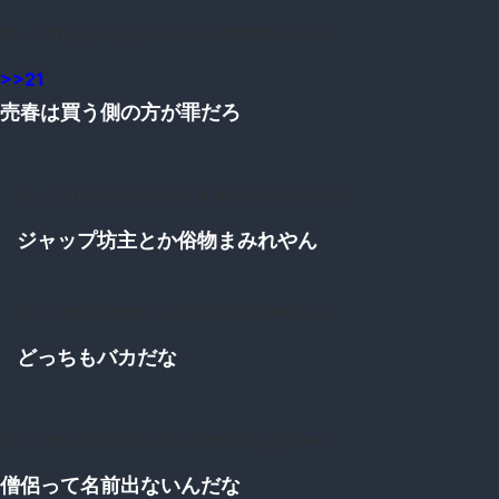
82：
：2016/10/26(水) 14:46:38.44 ID:ZKGX4EtXa.net
>>21
売春は買う側の方が罪だろ
22：
：2016/10/26(水) 14:33:11.39 ID:UY4z4tYm0.net
ジャップ坊主とか俗物まみれやん
27：
：2016/10/26(水) 14:33:56.15 ID:llDvhI6T0.net
どっちもバカだな
29：
：2016/10/26(水) 14:34:22.82 ID:/7UyKFjdd.net
僧侶って名前出ないんだな