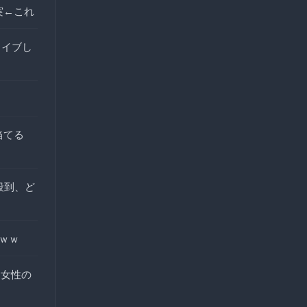
実←これ
ライブし
当てる
殺到、ど
ｗｗ
…女性の