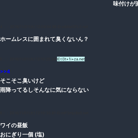
味付けが
4：
：2016/11/01(火) 12:09:54.98 ID:e8AbrGFL0.net
ホームレスに囲まれて臭くないん？
5：
：2016/11/01(火) 12:10:25.30
ID:l3t+1i+za.net
>>4
そこそこ臭いけど
雨降ってるしそんなに気にならない
6：
：2016/11/01(火) 12:10:30.81 ID:mP3mjz8s0.net
ワイの昼飯
おにぎり一個 (塩)