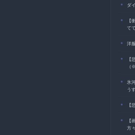
ダ
【
て
洋
【
（
氷
う
【
【
方