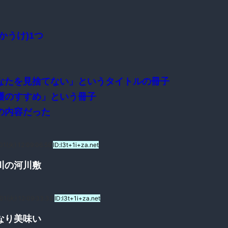
かうけ)1つ
なたを見捨てない」というタイトルの冊子
護のすすめ」という冊子
の内容だった
01(火) 12:09:06.58
ID:l3t+1i+za.net
川の河川敷
01(火) 12:09:33.32
ID:l3t+1i+za.net
なり美味い