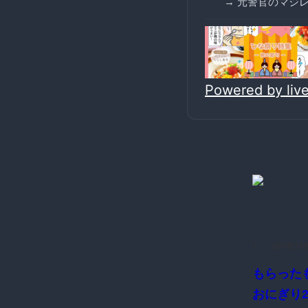
→ 元警官のマジレ
Powered by li
1：
：2016/11/
もらった
おにぎり2