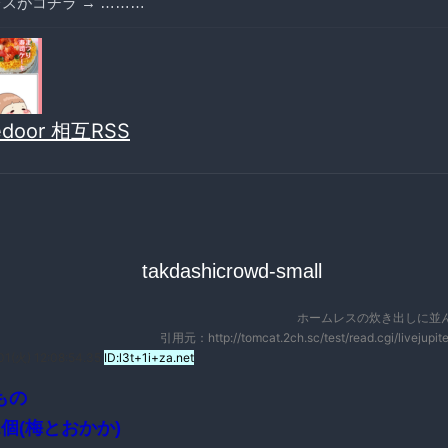
スがコチラ → ………
vedoor 相互RSS
ホームレスの炊き出しに並ん
引用元：http://tomcat.2ch.sc/test/read.cgi/livejupi
01(火) 12:08:54.35
ID:l3t+1i+za.net
もの
個(梅とおかか)