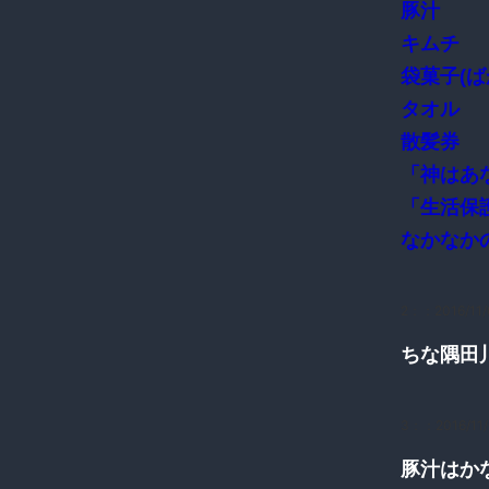
豚汁
キムチ
袋菓子(ば
タオル
散髪券
「神はあ
「生活保
なかなか
2：
：2016/11/
ちな隅田
3：
：2016/11/
豚汁はか