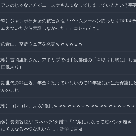
イアンのじゃない方がユースケさんになってしまっているという事
衝撃】ジャンポケ斉藤の被害女性「バウムクーヘン売ったりTikTok
てムカついたから示談しなかった」←コレってさ…
服の青山、空調ウェアを発売ｗｗｗｗｗｗ
悲報】吉岡里帆さん、アドリブで相手役俳優の手を取りお胸に押し
※画像あり）
河期世代の非正規、年金を払っていないので11年後には生活保護に
すんのこれ
悲報】コレコレ、月収1億円ｗｗｗｗｗｗｗｗｗｗｗｗｗｗｗｗｗｗ
画像】長瀬智也が“スネハラ”を謝罪「47歳にもなって短パンを履き
々に多大なる不快な思いを…」論争に言及