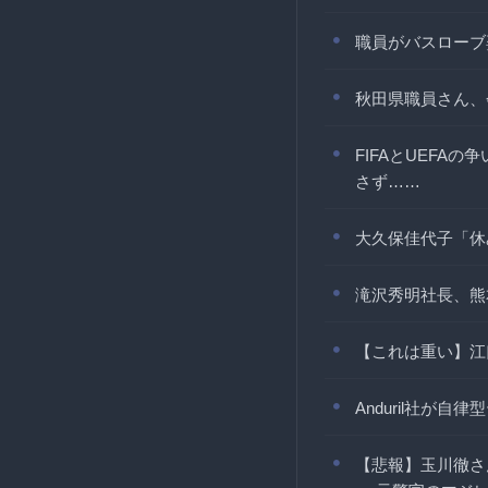
職員がバスローブ
秋田県職員さん、
FIFAとUEFA
さず……
大久保佳代子「休
滝沢秀明社長、熊
【これは重い】江
Anduril社が
【悲報】玉川徹さ