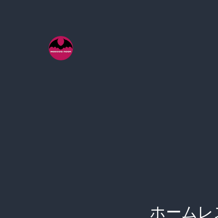
コ
ン
テ
ン
ツ
へ
ス
キ
ッ
プ
ホームレ