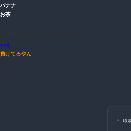
バナナ
お茶
8：
：2016/11/01(火) 12:10:42.65 ID:/Q6SBq2R0.net
>>6
負けてるやん
職