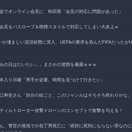
姿でオンライン会見に 秋田県「会見の対応に問題があった」
会見をバスローブ＆喫煙スタイルで対応してしまい大炎上ｗ
の争いが凄まじい泥沼状態に突入、UEFAの要求を呑んだFIFAだったが
みの日はだいたい…」まさかの習慣を暴露ｗｗｗ
本入り示唆「男手が必要。時間を見つけて行きたい」
口寿史さん「自分の絵ごと、このジャンルはそろそろ終わりかな」
自律型ティルトローター攻撃ドローンのコンセプトで衝撃を与える！
ん、警官の発泡での包丁男死亡に「絶対に死刑にならない罪なのに