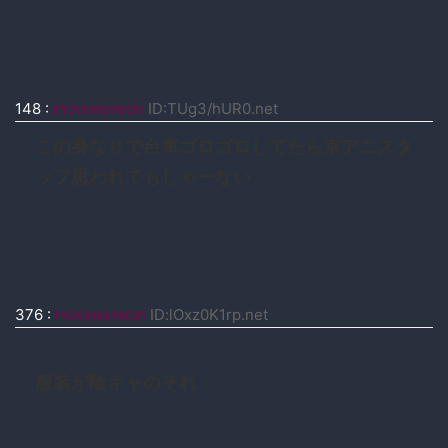
148
:
moccosnoon
ID:TUg3/hUR0.net
この身なりで台車ゴロゴロしてたら京アニスタ
ッフ思われてもしゃーない
376
:
moccosnoon
ID:lOxz0K1rp.net
服装が陰キャのそれ