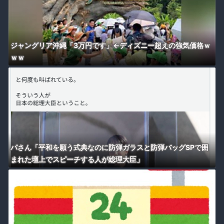
ジャングリア沖縄「3万円です」←ディズニー超えの強気価格ｗ
ｗｗ
パさん「平和を願う式典なのに防弾ガラスと防弾バッグSPで囲
まれた壇上でスピーチする人が総理大臣」