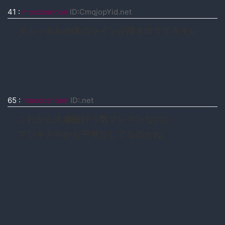
41
:
moccosnoon
ID:CmqjopYid.net
ダルッダルの体のラインが浮き出ててキモい
65
:
moccosnoon
ID:.net
これから大虐殺行う気マンマンなのに
マジキチやから平然としてるのがね