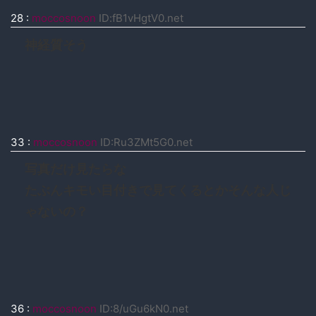
28
:
moccosnoon
ID:fB1vHgtV0.net
神経質そう
33
:
moccosnoon
ID:Ru3ZMt5G0.net
写真だけ見たらな
たぶんキモい目付きで見てくるとかそんな人じ
ゃないの？
36
:
moccosnoon
ID:8/uGu6kN0.net