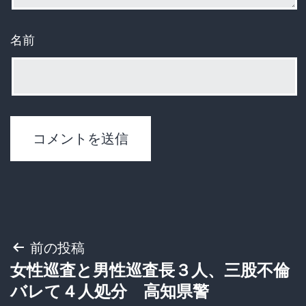
名前
投
前の投稿
女性巡査と男性巡査長３人、三股不倫
稿
バレて４人処分 高知県警