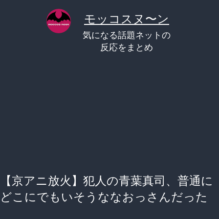
コ
モッコスヌ〜ン
ン
気になる話題ネットの
テ
反応をまとめ
ン
ツ
へ
ス
キ
ッ
プ
【京アニ放火】犯人の青葉真司、普通に
どこにでもいそうななおっさんだった