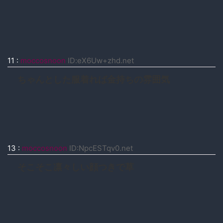
11
:
moccosnoon
ID:eX6Uw+zhd.net
ちゃんとした服着れば金持ちの雰囲気
13
:
moccosnoon
ID:NpcESTqv0.net
そこそこ凛々しい顔つきで草