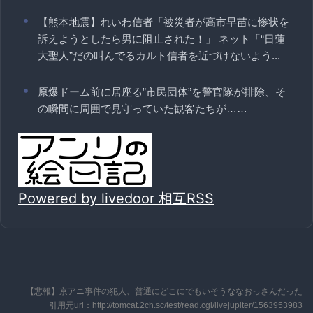
【熊本地震】れいわ信者「被災者が高市早苗に惨状を
訴えようとしたら男に阻止された！」 ネット「“日蓮
大聖人”だの叫んでるカルト信者を近づけないよう...
原爆ドーム前に居座る”市民団体”を警官隊が排除、そ
の瞬間に周囲で見守っていた観客たちが……
Powered by livedoor 相互RSS
【悲報】京アニ事件の犯人、普通にどこにでもいそうななおっさんだった
引用元url：http://tomcat.2ch.sc/test/read.cgi/livejupiter/1563953983