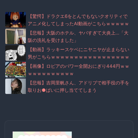
【驚愕】ドラクエ6をとんでもないクオリティで
アニメ化してしまったAI動画がこちらｗｗｗｗｗ
【悲報】大阪のホテル、ヤバすぎて大炎上…「大
阪の洗礼を受けました」
【動画】ラッキースケベにニヤニヤが止まらない
男がこちらｗｗｗｗｗｗｗｗｗｗｗｗｗｗｗｗｗ
ｗ
【画像】ロピアのパワー全開おにぎり444円ｗｗ
ｗｗｗｗｗｗｗｗｗｗ
【悲報】吉岡里帆さん、アドリブで相手役の手を
取りお●ぱいに押し当ててしまう