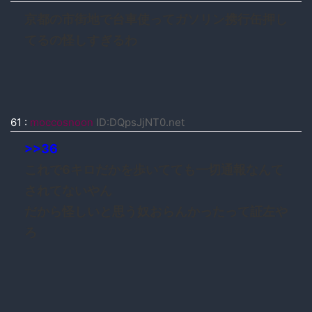
京都の市街地で台車使ってガソリン携行缶押し
てるの怪しすぎるわ
61
:
moccosnoon
ID:DQpsJjNT0.net
>>36
これで6キロだかを歩いてても一切通報なんて
されてないやん
だから怪しいと思う奴おらんかったって証左や
ろ