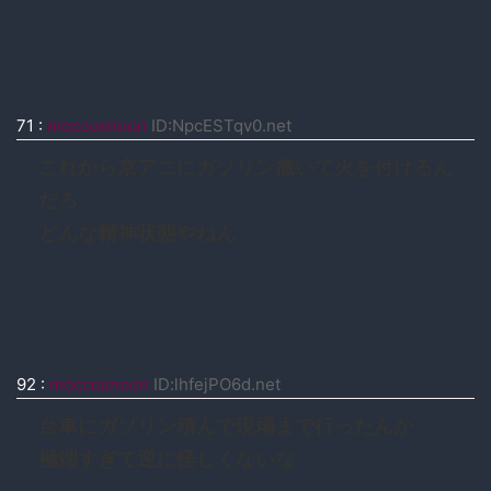
71
:
moccosnoon
ID:NpcESTqv0.net
これから京アニにガソリン撒いて火を付けるん
だろ
どんな精神状態やねん
92
:
moccosnoon
ID:lhfejPO6d.net
台車にガソリン積んで現場まで行ったんか
極端すぎて逆に怪しくないな