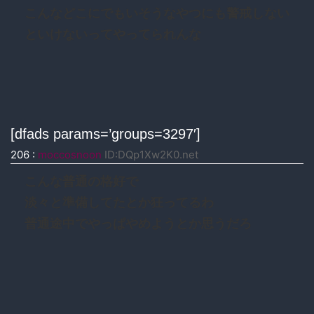
こんなどこにでもいそうなやつにも警戒しない
といけないってやってられんな
[dfads params=’groups=3297′]
206
:
moccosnoon
ID:DQp1Xw2K0.net
こんな普通の格好で
淡々と準備してたとか狂ってるわ
普通途中でやっぱやめようとか思うだろ