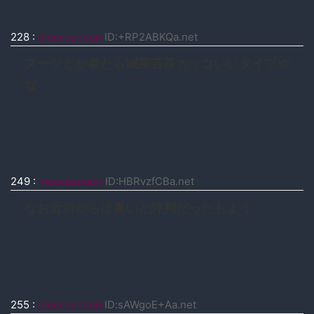
228
:
moccosnoon
ID:+RP2ABKQa.net
スーツとか着たら滅茶苦茶カッコいいタイプや
な
249
:
moccosnoon
ID:HBRvzfCBa.net
なお近所からは臭いと評判だったもよう
255
:
moccosnoon
ID:sAWgoE+Aa.net