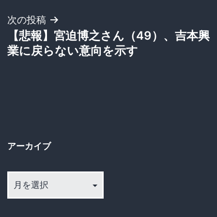
ナ
次の投稿
ビ
【悲報】宮迫博之さん（49）、吉本興
ゲ
業に戻らない意向を示す
ー
シ
ョ
ン
アーカイブ
ア
ー
カ
イ