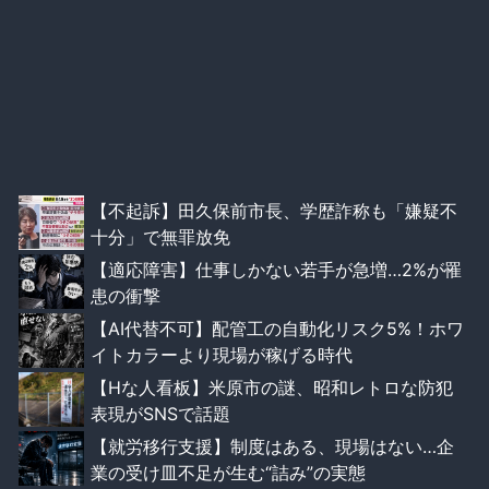
【不起訴】田久保前市長、学歴詐称も「嫌疑不
十分」で無罪放免
【適応障害】仕事しかない若手が急増…2%が罹
患の衝撃
【AI代替不可】配管工の自動化リスク5%！ホワ
イトカラーより現場が稼げる時代
【Hな人看板】米原市の謎、昭和レトロな防犯
表現がSNSで話題
【就労移行支援】制度はある、現場はない…企
業の受け皿不足が生む“詰み”の実態