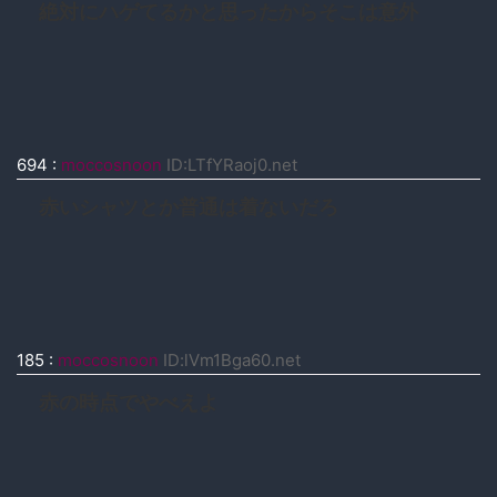
絶対にハゲてるかと思ったからそこは意外
694
:
moccosnoon
ID:LTfYRaoj0.net
赤いシャツとか普通は着ないだろ
185
:
moccosnoon
ID:lVm1Bga60.net
赤の時点でやべえよ