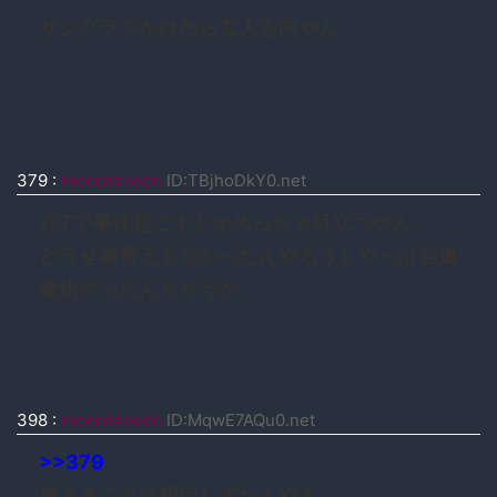
サングラスかけたら玄人志向やん
379
:
moccosnoon
ID:TBjhoDkY0.net
赤Tで事件起こすとかめっちゃ目立つやん
どうせ着替えもなかったんやろうしやっぱ自爆
覚悟やったんちゃうか
398
:
moccosnoon
ID:MqwE7AQu0.net
>>379
捕まることは想定してたんやろ