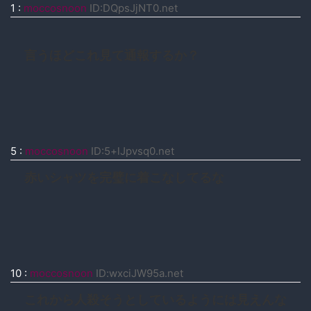
1
:
moccosnoon
ID:DQpsJjNT0.net
言うほどこれ見て通報するか？
5
:
moccosnoon
ID:5+lJpvsq0.net
赤いシャツを完璧に着こなしてるな
10
:
moccosnoon
ID:wxciJW95a.net
これから人殺そうとしているようには見えんな