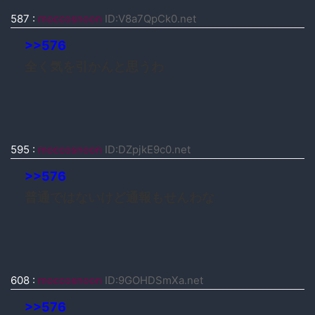
587
:
moccosnoon
ID:V8a7QpCk0.net
>>576
全く気を引かんと思うわ
595
:
moccosnoon
ID:DZpjkE9c0.net
>>576
普通ではないけど通報もせんわな
608
:
moccosnoon
ID:9GOHDSmXa.net
>>576