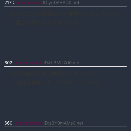
217
:
moccosnoon
ID:yriDA+AD0.net
確かにこれで通報なんか無理やしガソリンだっ
て普通に売らざるを得んわな
602
:
moccosnoon
ID:HjBMU7rI0.net
ガキの頃の写真は普通によかったろ
いまはまあ整えれば中の中ぐらいやな
660
:
moccosnoon
ID:s3Y0mAMs0.net