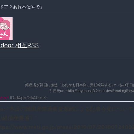
ドア？あれ不便やで」
vedoor 相互RSS
経産省が韓国に激怒「あたかも日本側に責任転嫁するいつもの手口
引用元url：http://hayabusa3.2ch.sc/test/read.cgi/n
noon
ID:J4poQik40.net
title=”本日の韓国産業通商資源部による記者会見について
I/経済産業省）”
ttps://www.meti.go.jp/press/2019/07/201907240