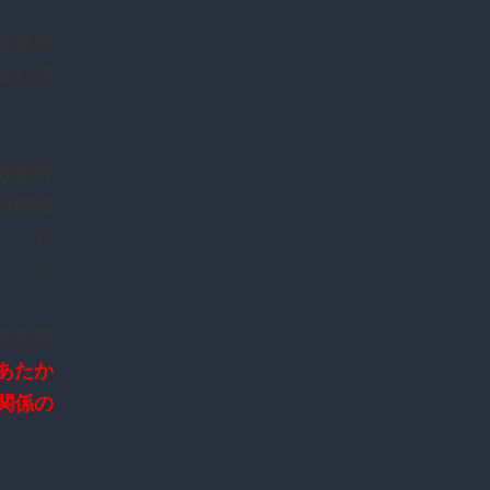
国産業
細な説
政策対
話開催
した日
にいた
部長官
あたか
関係の