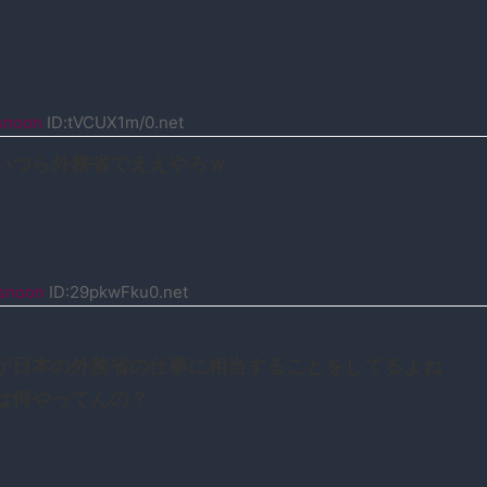
snoon
ID:tVCUX1m/0.net
いつら外務省でええやろｗ
snoon
ID:29pkwFku0.net
が日本の外務省の仕事に相当することをしてるよね
は何やってんの？