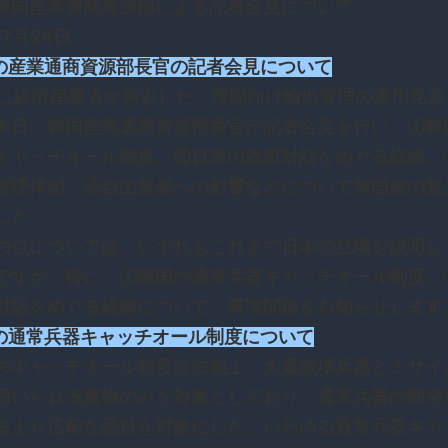
韓国産業通商資源部による記者会見について
年7月24日
日の産業通商資源部長官の記者会見について
日に経済産業省が発表した、韓国向け輸出管理の運用見直
本日、韓国産業通商資源部長官が記者会見を行い、①韓
キャッチオール制度、②日韓の政策対話をめぐる経緯、
管理体制、④自由貿易への影響などについて韓国側の意
した。
の点については、いずれもこれまで日本の立場を説明し
ですが、特に、①韓国の通常兵器キャッチオール制度、
対話をめぐる経緯について、事実関係をお知らせします
国の通常兵器キャッチオール制度について
のキャッチオール制度は法制上、大量破壊兵器とミサイ
用いられる貨物のみを対象としており、通常兵器の開発
るより広範な品目を対象にした、いわゆる通常兵器キャ