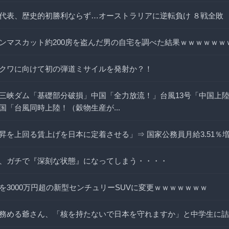
代表、歴史的初勝利ならず…オーストラリアに逆転負け ８戦全敗
ンマスカット約200房を盗んだ男の自宅を調べた結果ｗｗｗｗｗｗ
クワに向けて初の弾道ミサイルを発射か？！
三峡ダム「基礎部分破損」中国「全力放流！」台風13号「中国上陸
国「台風同時上陸！（穀物生産が...
昇を上回る賃上げを日本に定着させる」⇒ 国家公務員月給3.51％
、ガチで『深刻な状態』になってしまう・・・・
を3000万円超の新型センチュリーSUVに変更ｗｗｗｗｗｗｗ
務める爺さん、「核を持たないで日本を守れますか」と中学生に詰