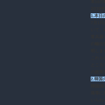
本日の
2019
1.本
7月1
いて、
常兵器
の輸出
明しま
これら
ところ
の政策
2.韓
韓国側
発等に
いられ