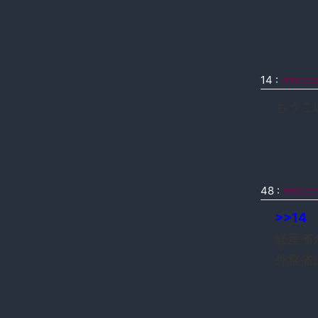
14
:
mocco
もうこ
48
:
mocco
>>14
経産省
外務省