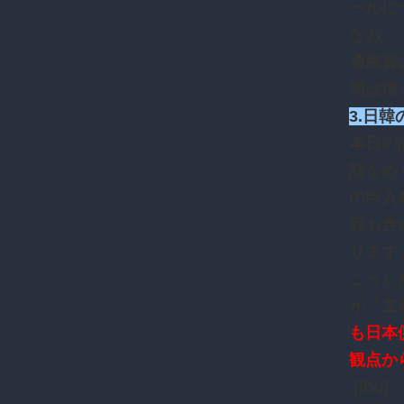
ールに
なお、
通商資
明は得
3.日
本日の
話をめ
の申入
程も含
ります
こうし
が「主
も日本
観点か
[/bq]