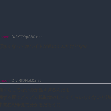
snoon
ID:2KCXqtS80.net
頼無くなってホワイトが遠のくんだけどなw
snoon
ID:vfRfDHok0.net
制すらしてないのが温すぎるんだよ
囀ずる度にどんどん規制増やしてくくらいじゃないと効
中貿易戦争見て分かるだろうに