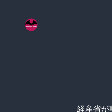
コ
ン
テ
ン
ツ
へ
ス
キ
ッ
プ
経産省が