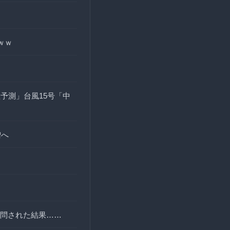
ｗｗ
予測」台風15号「中
増へ
問された結果……