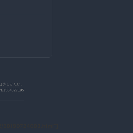
は許しがたい」
ews/1564027195
02/20190724003.html”]