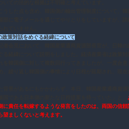
ついての法的な根拠は不明確と考えています。
こうした点も含め、韓国側の輸出管理制度について、韓
源部に電子メールを通じてやりとりをしていますが、詳
られていません。
韓の政策対話をめぐる経緯について
記者会見において、韓国産業通商資源部長官が、日韓の
ぐる経緯について説明をしました。経済産業省は政策対
れを韓国側に対して複数回行ってきましたが、一度合意
め、繰り返し韓国側の事情により日程が延期され、現在
。
た背景があるにもかかわらず、本日、韓国産業通商資源
催国である日本側の新たな日程提案を待っていた」と、
側に責任を転嫁するような発言をしたのは、両国の信頼
ら望ましくないと考えます。