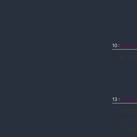
10
:
mocco
更に信
13
:
mocco
まだ規
奴らが
って米