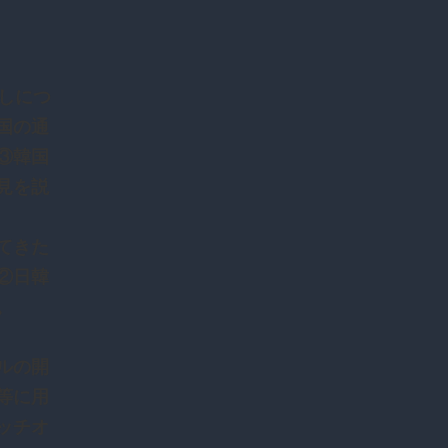
しにつ
国の通
③韓国
見を説
てきた
②日韓
。
ルの開
等に用
ッチオ