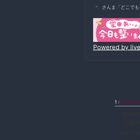
さんま「どこでも
Powered by li
1
:
moccos
[bq 
（MET
url=”h