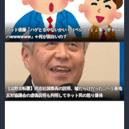
フット後藤「ハゲとるやないかい！（ペシッ！）」客「ギャハハ
ハwwwwww」←何が面白いの？
【辺野古転覆】同志社国際高の説明、嘘だらけだった…ヘリ基地
反対協議会の虚偽説明も判明してネット民の怒り爆発