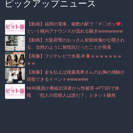
ピックアップニュース
【動画】福岡の電車、複数の駅で「チ〇ポッ
」
という構内アナウンスが流れる騒ぎwwwwwww
ww
【動画】大阪府警のおっさん射殺映像が公開され
る。当然のように無抵抗だったことが発覚
【画像】フジテレビで水着JK
ｗｗｗｗｗｗｗ
ｗｗ
【画像】金を払えば後藤真希さんのお胸の感触が
堪能できるイベントwwwwww
NHK職員が番組出演者から性被害→PTSDで休
職 「犯人の芸能人は誰だ？」とネット騒然