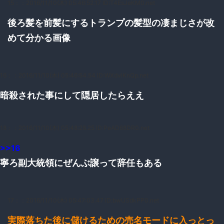
15：
：2016/11/10(木) 05:46:52.17 ID:T4EsJeKM0.net
後ろ髪を前髪にするトランプの髪型の凄まじさが改
めて分かる画像
16：
：2016/11/10(木) 05:46:54.54 ID:WXdvIKnQp.net
暗殺された事にして隠居したらええ
18：
：2016/11/10(木) 05:48:28.25 ID:PeAD68DR0.net
>>16
寧ろ副大統領にぜんぶ譲って辞任もある
17：
：2016/11/10(木) 05:47:03.47 ID:bwUSdkPP0.net
実際落ちた後に儲けるための売名モードに入っとっ