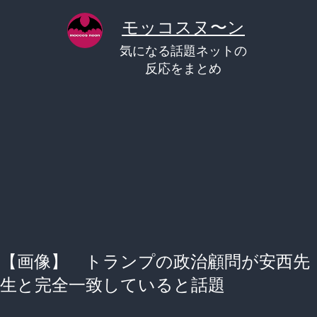
コ
モッコスヌ〜ン
ン
気になる話題ネットの
テ
反応をまとめ
ン
ツ
へ
ス
キ
ッ
プ
【画像】 トランプの政治顧問が安西先
生と完全一致していると話題