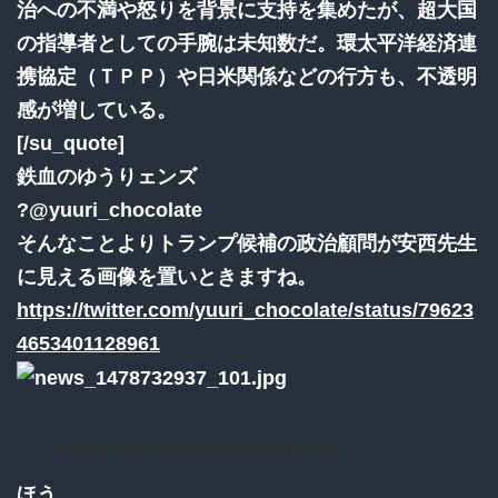
治への不満や怒りを背景に支持を集めたが、超大国
の指導者としての手腕は未知数だ。環太平洋経済連
携協定（ＴＰＰ）や日米関係などの行方も、不透明
感が増している。
[/su_quote]
鉄血のゆうりェンズ
?@yuuri_chocolate
そんなことよりトランプ候補の政治顧問が安西先生
に見える画像を置いときますね。
https://twitter.com/yuuri_chocolate/status/79623
4653401128961
3：
：2016/11/10(木) 08:10:26.45 ID:wOxIu2T50.net
ほう