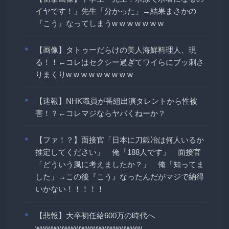
イヤです！」先生「分かった」→結果まさかの
『こう』なってしまうw w w w w w w
【画像】タトゥーだらけの美人海鮮料理人、現
る！！←コレはセクシー過ぎてワイらにブッ刺さ
りまくりw w w w w w w w w
【速報】NHK職員が番組出演タレントから性被
害！？←コレマジならヤバくねーか？
【ファ！？】面接官「日本に刀鍛冶は何人いるか
推定してください」 俺「188人です」 面接官
「どういう風に考えましたか？」 俺「知ってま
した」→この後『こう』なったんだがマジで納得
いかない！！！！！
【悲報】大卒初任給600万の時代へ
wwwwwwwwwwwwwwwwwww