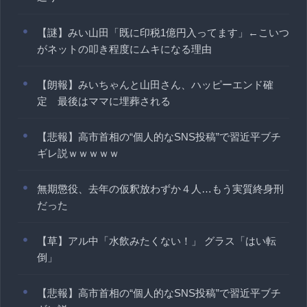
【謎】みい山田「既に印税1億円入ってます」←こいつ
がネットの叩き程度にムキになる理由
【朗報】みいちゃんと山田さん、ハッピーエンド確
定 最後はママに埋葬される
【悲報】高市首相の“個人的なSNS投稿”で習近平ブチ
ギレ説ｗｗｗｗｗ
無期懲役、去年の仮釈放わずか４人…もう実質終身刑
だった
【草】アル中「水飲みたくない！」 グラス「はい転
倒」
【悲報】高市首相の“個人的なSNS投稿”で習近平ブチ