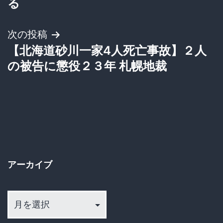
ナ
る
ビ
次の投稿
ゲ
【北海道砂川一家4人死亡事故】２人
の被告に懲役２３年 札幌地裁
ー
シ
ョ
ン
アーカイブ
ア
ー
カ