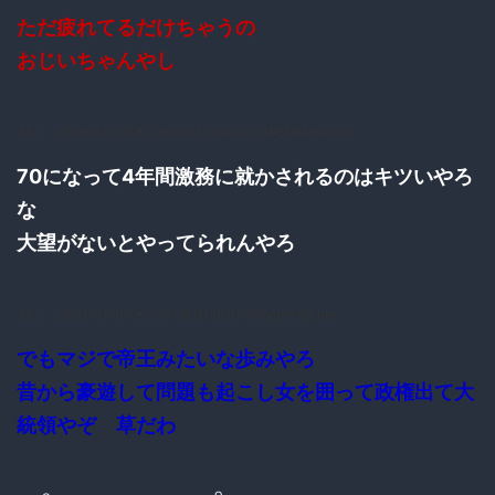
ただ疲れてるだけちゃうの
おじいちゃんやし
36：
：2016/11/10(木) 06:06:32.34 ID:S/WEN6Msd.net
70になって4年間激務に就かされるのはキツいやろ
な
大望がないとやってられんやろ
38：
：2016/11/10(木) 06:08:01.18 ID:4hYprmHj0.net
でもマジで帝王みたいな歩みやろ
昔から豪遊して問題も起こし女を囲って政権出て大
統領やぞ 草だわ