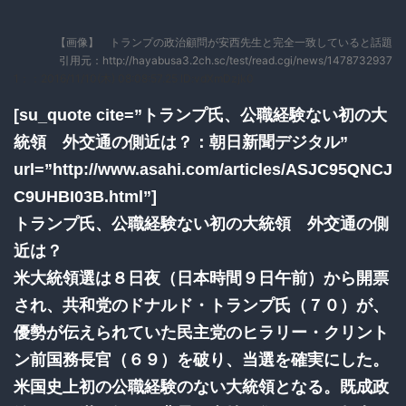
【画像】 トランプの政治顧問が安西先生と完全一致していると話題
引用元：http://hayabusa3.2ch.sc/test/read.cgi/news/1478732937
1：
：2016/11/10(木) 08:08:57.25 ID:vdXmDzjk0
[su_quote cite=”トランプ氏、公職経験ない初の大
統領 外交通の側近は？：朝日新聞デジタル”
url=”http://www.asahi.com/articles/ASJC95QNCJ
C9UHBI03B.html”]
トランプ氏、公職経験ない初の大統領 外交通の側
近は？
米大統領選は８日夜（日本時間９日午前）から開票
され、共和党のドナルド・トランプ氏（７０）が、
優勢が伝えられていた民主党のヒラリー・クリント
ン前国務長官（６９）を破り、当選を確実にした。
米国史上初の公職経験のない大統領となる。既成政