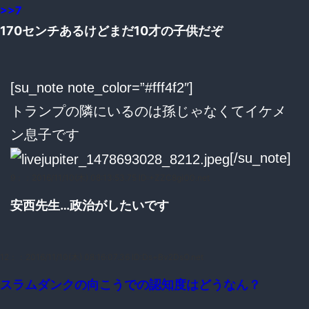
>>7
170センチあるけどまだ10才の子供だぞ
[su_note note_color=”#fff4f2″]
トランプの隣にいるのは孫じゃなくてイケメ
ン息子です
[/su_note]
9：
：2016/11/10(木) 08:13:53.75 ID:+ZZC8giO0.net
安西先生…政治がしたいです
12：
：2016/11/10(木) 08:16:07.36 ID:Ds+Bv2DsO.net
スラムダンクの向こうでの認知度はどうなん？