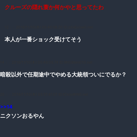
クルーズの隠れ蓑か何かやと思ってたわ
12：
：2016/11/10(木) 05:45:58.20 ID:zXxEx/oe0.net
本人が一番ショック受けてそう
14：
：2016/11/10(木) 05:46:09.74 ID:9NGBbm010.net
暗殺以外で任期途中でやめる大統領ついにでるか？
20：
：2016/11/10(木) 05:51:41.01 ID:ICn/ydhN0.net
>>14
ニクソンおるやん