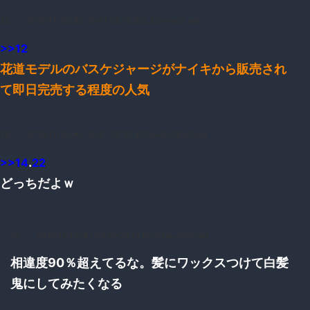
22：
：2016/11/10(木) 08:41:23.70 ID:L2zt+ryn0.net
>>12
花道モデルのバスケジャージがナイキから販売され
て即日完売する程度の人気
29：
：2016/11/10(木) 08:47:30.55 ID:Ds+Bv2DsO.net
.
>>14
22
どっちだよｗ
16：
：2016/11/10(木) 08:20:24.17 ID:AIzaL4q/0.net
相違度90％超えてるな。髪にワックスつけて白髪
鬼にしてみたくなる