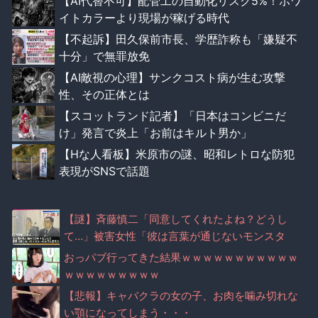
【AI代替不可】配管工の自動化リスク5%！ホワ
イトカラーより現場が稼げる時代
【不起訴】田久保前市長、学歴詐称も「嫌疑不
十分」で無罪放免
【AI敵視の心理】サンクコスト病が生む攻撃
性、その正体とは
【スコットランド記者】「日本はコンビニだ
け」発言で炎上「お前はキルト男か」
【Hな人看板】米原市の謎、昭和レトロな防犯
表現がSNSで話題
【謎】斉藤慎二「同意してくれたよね？どうし
て…」被害女性「彼は言葉が通じないモンスタ
ー」
おっパブ行ってきた結果ｗｗｗｗｗｗｗｗｗｗｗ
ｗｗｗｗｗｗｗｗｗ
【悲報】キャバクラの女の子、お肉を噛み切れな
い顎になってしまう・・・