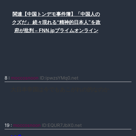
関連【中国トンデモ事件簿】「中国人の
クズだ」 続々現れる“精神的日本人”を政
府が批判 – FNN.jpプライムオンライン
8
:
moccosnoon
ID:ipwzsYMq0.net
大日本帝国は今でもあこがれの的なのか
19
:
moccosnoon
ID:EQUR7JbX0.net