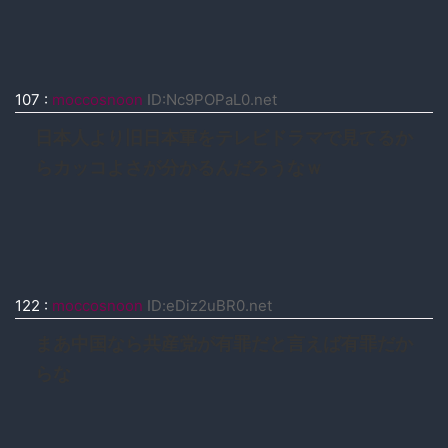
107
:
moccosnoon
ID:Nc9POPaL0.net
日本人より旧日本軍をテレビドラマで見てるか
らカッコよさが分かるんだろうなｗ
122
:
moccosnoon
ID:eDiz2uBR0.net
まあ中国なら共産党が有罪だと言えば有罪だか
らな