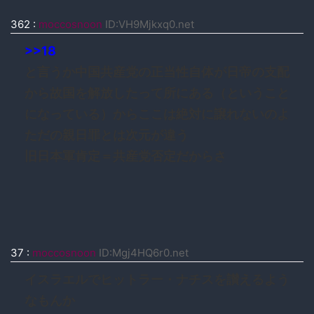
362
:
moccosnoon
ID:VH9Mjkxq0.net
>>18
と言うか中国共産党の正当性自体が日帝の支配
から故国を解放したって所にある（ということ
になっている）からここは絶対に譲れないのよ
ただの親日罪とは次元が違う
旧日本軍肯定＝共産党否定だからさ
37
:
moccosnoon
ID:Mgj4HQ6r0.net
イスラエルでヒットラー・ナチスを讃えるよう
なもんか