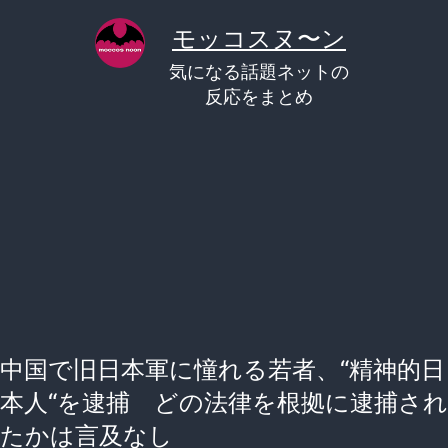
コ
モッコスヌ〜ン
ン
気になる話題ネットの
テ
反応をまとめ
ン
ツ
へ
ス
キ
ッ
プ
中国で旧日本軍に憧れる若者、“精神的日
本人“を逮捕 どの法律を根拠に逮捕され
たかは言及なし