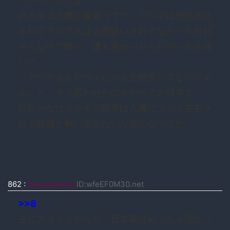
ごかったんだよ
白人至上主義が蔓延ってて、アジアは植民地化
されてアジア人は人間扱いされてなかった時代
そんな中で唯一、運も良かったんだが一矢を報
いて
「アジア人もやべぇじゃん全然劣ってないじゃ
ん」と、そう思わせたのがかつての日本で
あれがなけりゃ今の世界は人種によって左右さ
れる奴隷と飼い主みたいな形になってた
862
:
moccosnoon
ID:wfeEF0M30.net
>>8
主にアメリカやらが「日本軍はめっちゃ強かっ