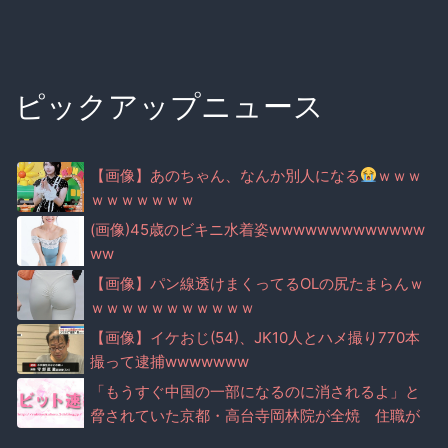
ピックアップニュース
【画像】あのちゃん、なんか別人になる
ｗｗｗ
ｗｗｗｗｗｗｗ
(画像)45歳のビキニ水着姿wwwwwwwwwwwww
ww
【画像】パン線透けまくってるOLの尻たまらんｗ
ｗｗｗｗｗｗｗｗｗｗｗ
【画像】イケおじ(54)、JK10人とハメ撮り770本
撮って逮捕wwwwwww
「もうすぐ中国の一部になるのに消されるよ」と
脅されていた京都・高台寺岡林院が全焼 住職が
マナー注意で脅迫されていた事実が判明