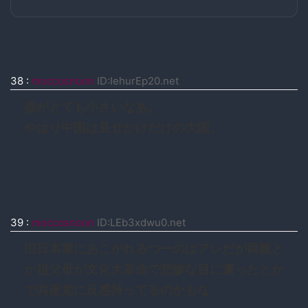
38
:
moccosnoon
ID:IehurEp20.net
器がとても小さいなあ。
やはり中国は見せかけだけの大国。
39
:
moccosnoon
ID:LEb3xdwu0.net
旧日本軍にあこがれるつーのはアレだが両親と
か祖父母が文化大革命で悲惨な目に遭ったとか
で共産党に反感持ってるのかもな