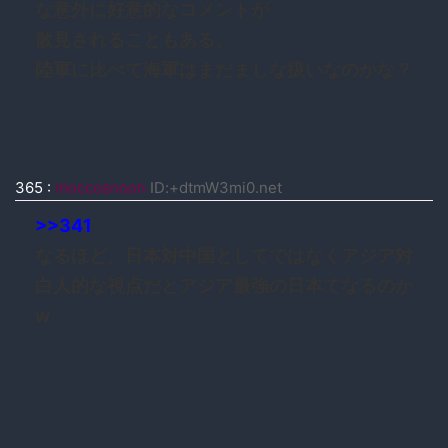
な意外に好意的なコメントが
散見されることもある。
陸軍に比べて海軍はまだましな扱いなのかな？
365
:
moccosnoon
ID:+dtmW3mi0.net
>>341
なるほど、日本対中国としてではなくアジア対
白人的な視点だとアジア最強の日本てなるのか
w