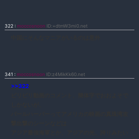
322
:
moccosnoon
ID:+dtmW3mi0.net
中国にそんなマニアがいるのは意外
341
:
moccosnoon
ID:z4MikKk60.net
>>322
ビリビリ動画のコメント、簡体字でおおよそで
しかないが、
パールハーバーってアメリカの映画の真珠湾攻
撃出撃のシーンなどは
アジア最強海軍とか、アジアの光、誇りみたい