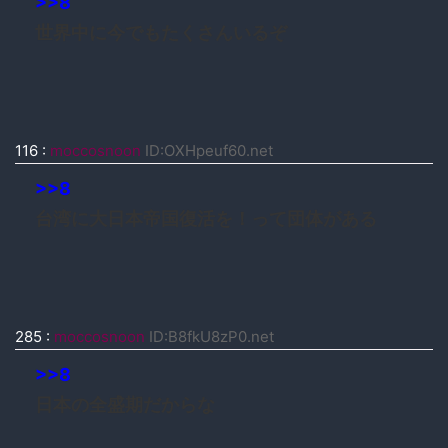
>>8
世界中に今でもたくさんいるぞ
116
:
moccosnoon
ID:OXHpeuf60.net
>>8
台湾に大日本帝国復活を！って団体がある
285
:
moccosnoon
ID:B8fkU8zP0.net
>>8
日本の全盛期だからな