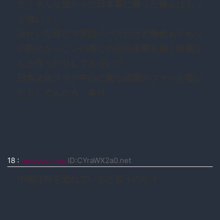
た！そんな強かった日本軍に勝った俺らはもっ
と強い！」
みたいな感じで実話ベースだけど脚色もりもり
の割とかっこいい感じの旧日本軍を描く映画な
んか作ったりしてるせいで、
日本文化ヲタク中心に変な認識のファンが着い
たりしてんだろ、多分
18
:
moccosnoon
ID:CYraWX2a0.net
中国は何を恐れていると言うのか？