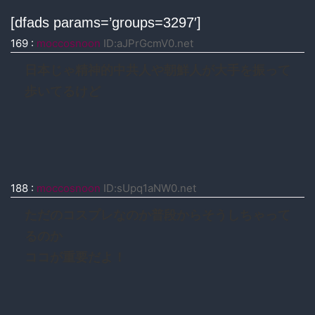
[dfads params=’groups=3297′]
169
:
moccosnoon
ID:aJPrGcmV0.net
日本じゃ精神的中共人や朝鮮人が大手を振って
歩いてるけど
188
:
moccosnoon
ID:sUpq1aNW0.net
ただのコスプレなのか普段からそうしちゃって
るのか
ココが重要だよ！