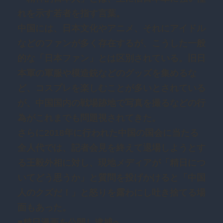
れを示す若者を指す言葉。
中国には、日本文化やアニメ、それにアイドル
などのファンが多く存在するが、こうした一般
的な「日本ファン」とは区別されている。旧日
本軍の軍服や模造銃などのグッズを集めるな
ど、コスプレを楽しむことが多いとされている
が、中国国内の戦場跡地で写真を撮るなどの行
為がこれまでも問題視されてきた。
さらに2018年に行われた中国の国会に当たる
全人代では、記者会見を終えて退場しようとす
る王毅外相に対し、現地メディアが「精日につ
いてどう思うか」と質問を投げかけると「中国
人のクズだ！」と怒りを露わにし吐き捨てる場
面もあった。
■精日漫画を公開し逮捕へ