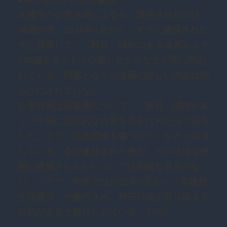
大連市の公安当局によると、逮捕されたのは
36歳の男。2018年1月から、すでに逮捕された
女と共謀して、「精日」傾向のある漫画およそ
140編をネットで公開したことなどが罪に問わ
れている。問題となった漫画の詳しい内容は明
らかにされていない。
公安当局は容疑者について、「精日」傾向があ
り「中国に反抗的な内容を長きにわたって頒布
したことで、民族感情を傷つけた」などと糾弾
している。今回逮捕された男が、どの法律を根
拠に逮捕されたかについては明確な言及がな
い。一方で、中国では2018年5月から「英雄烈
士保護法」が施行され、精日行為を取り締まる
目的があると報じられている。 [/bq]