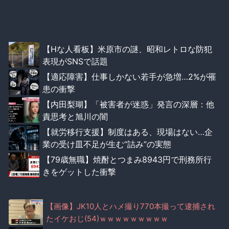
【Hな人看板】米原市の謎、昭和レトロな防犯
表現がSNSで話題
【適応障害】仕事しかない若手が急増…2%が罹
患の衝撃
【内田梨瑚】「被害者が迷惑」発言の深層：他
責思考と旭川の闇
【就労移行支援】制度はある、現場はない…企
業の受け皿不足が生む“詰み”の実態
【79歳無職】焼酎とつまみ8943円で刑務所行
きをゲットした衝撃
【画像】JK10人とハメ撮り770本撮って逮捕され
たイケおじ(54)ｗｗｗｗｗｗｗｗｗ