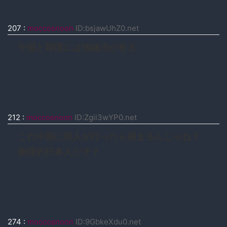
207
:
moccosnoon
ID:bsjawUhZ0.net
中国と韓国には情緒法が有る
212
:
moccosnoon
ID:Zgii3wYP0.net
これ中国に邦人が行ったら捕まるんじゃね？
物理的日本人だぞ？
274
:
moccosnoon
ID:9GbkeXdu0.net