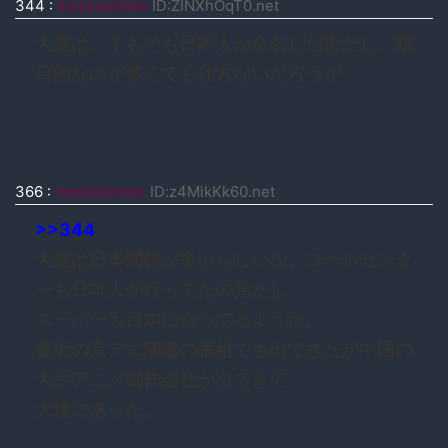
344
:
moccosnoon
ID:ZINXhOqT0.net
大連は、そもそも日本人が命名した街だし、親
日的なのが多くても仕方ないだろうが
366
:
moccosnoon
ID:z4MikKk60.net
>>344
大連は日本関係が多いらしいな。コールセンタ
ーも日本人が行ってたの見たし、
スーパーも日本に合ってるようだ。
最近の京アニ関連の番組でも出てきたが中国の
大手アニメ制作会社が出てきて
大連にあった。