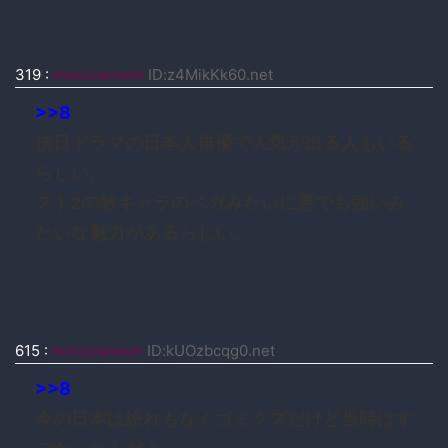
319
:
moccosnoon
ID:z4MikKk60.net
>>8
抗日ドラマの日本人俳優で人気が出る人もいる
らしい。
スト2の敵キャラのベガみたいに悪でも強いみ
たいな魅力があるらしい。
615
:
moccosnoon
ID:kUOzbcqg0.net
>>8
今の日本は紛れもなくゴミクズだけど当時はす