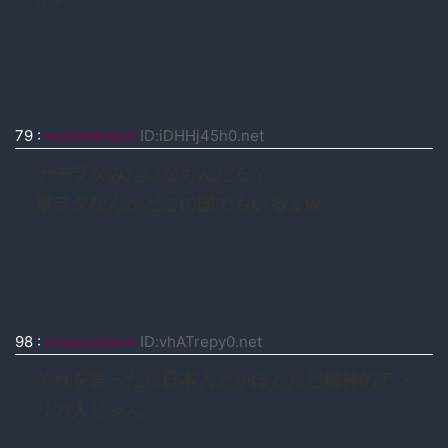
79
:
moccosnoon
ID:iDHHj45h0.net
ナチヲタみたいなもんだろ？
軍ヲタなんかどこの国でもいるよw
98
:
moccosnoon
ID:vhATrepy0.net
それを言ったら日本人とかほとんど精神的アメ
リカ人じゃん