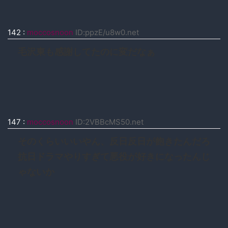
142
:
moccosnoon
ID:ppzE/u8w0.net
毛沢東も感謝してたのに変だなぁ
147
:
moccosnoon
ID:2VBBcMS50.net
そのくらいいいやん、反日反日が飽きたんだろ
抗日ドラマやりすぎて悪役が好きになったんじ
ゃないか