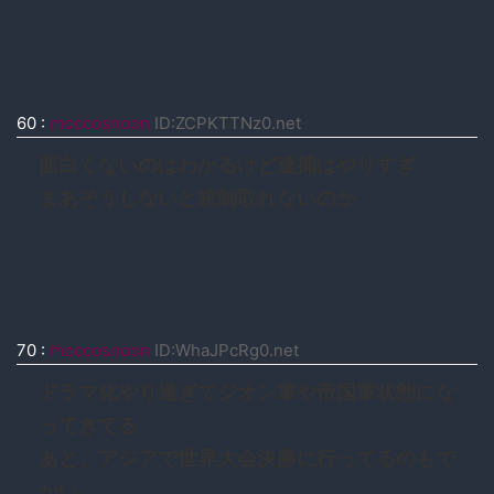
60
:
moccosnoon
ID:ZCPKTTNz0.net
面白くないのはわかるけど逮捕はやりすぎ
まあそうしないと統制取れないのか
70
:
moccosnoon
ID:WhaJPcRg0.net
ドラマ化やり過ぎてジオン軍や帝国軍状態にな
ってきてる
あと、アジアで世界大会決勝に行ってるのもで
かい