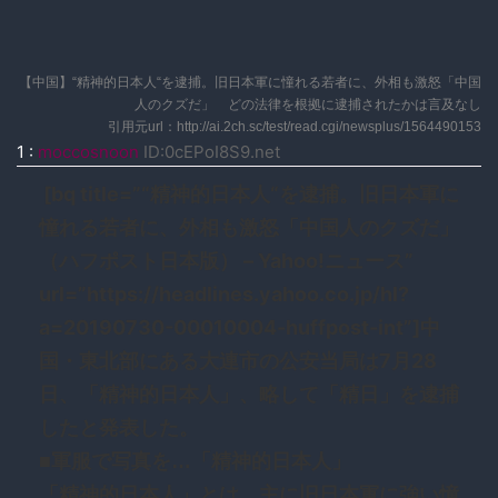
【中国】“精神的日本人“を逮捕。旧日本軍に憧れる若者に、外相も激怒「中国
人のクズだ」 どの法律を根拠に逮捕されたかは言及なし
引用元url：http://ai.2ch.sc/test/read.cgi/newsplus/1564490153
1
:
moccosnoon
ID:0cEPoI8S9.net
[bq title=”“精神的日本人“を逮捕。旧日本軍に
憧れる若者に、外相も激怒「中国人のクズだ」
（ハフポスト日本版） – Yahoo!ニュース”
url=”https://headlines.yahoo.co.jp/hl?
a=20190730-00010004-huffpost-int”]中
国・東北部にある大連市の公安当局は7月28
日、「精神的日本人」、略して「精日」を逮捕
したと発表した。
■軍服で写真を…「精神的日本人」
「精神的日本人」とは、主に旧日本軍に強い憧