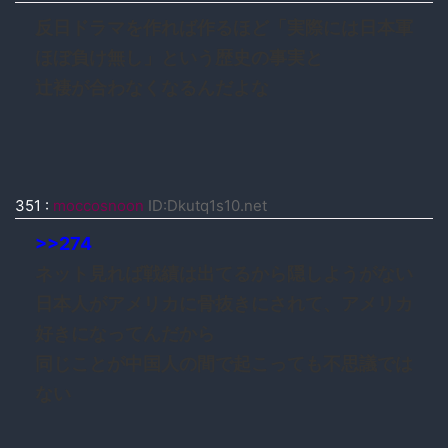
反日ドラマを作れば作るほど「実際には日本軍
ほぼ負け無し」という歴史の事実と
辻褄が合わなくなるんだよな
351
:
moccosnoon
ID:Dkutq1s10.net
>>274
ネット見れば戦績は出てるから隠しようがない
日本人がアメリカに骨抜きにされて、アメリカ
好きになってんだから
同じことが中国人の間で起こっても不思議では
ない