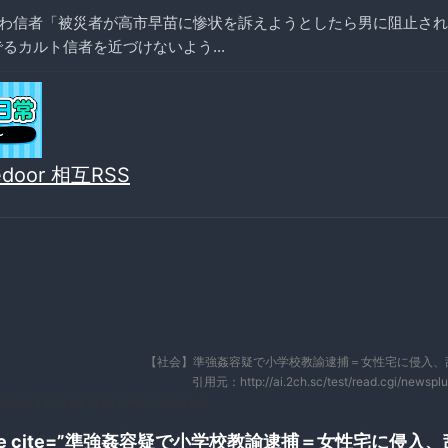
わ信者「被災者が高市早苗に惨状を訴えようとしたら男に阻止された
るカルト信者を近づけないよう...
vedoor 相互RSS
【社会】準強姦容疑で小学校教諭逮捕＝女性宅に侵入、
引用元：http://ai.2ch.sc/test/read.cgi/newspl
2(火) 23:29:46.18 ID:CAP_USER9.net
uote cite=”準強姦容疑で小学校教諭逮捕＝女性宅に侵入