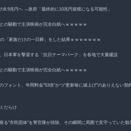
の8.9兆円へ →政府「最終的に10兆円規模になる可能性」
との騒動で主演映画が完全白紙へｗｗｗｗｗ
、祖母の「家族だけの一日葬」をした結果ｗｗｗｗｗｗｗ
、日本軍を撃退する「抗日テーマパーク」を各地で大量建設
との騒動で主演映画が完全白紙へｗｗｗｗｗ
のフォント、年間料金“53倍”かつ“更新毎に値上げ”のありえない契
ミだらけ
座る”市民団体”を警官隊が排除、その瞬間に周囲で見守っていた観