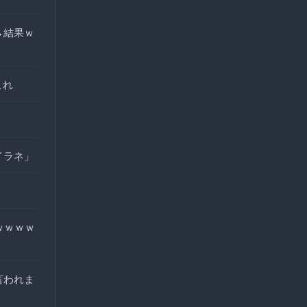
→結果ｗ
これ
イラネ」
ｗｗｗｗ
言われま