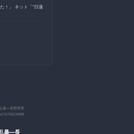
！」 ネット「“日蓮
乱暴―長野県警
us/1479824986
、乱暴―長