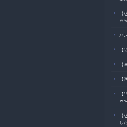
【
ｗ
ハ
【
【
【画
【
ｗ
【
し