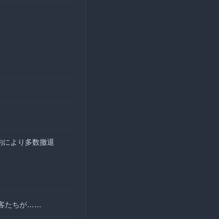
約により多数撤退
客たちが……