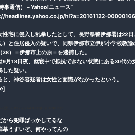
事通信） – Yahoo!ニュース”
p://headlines.yahoo.co.jp/hl?a=20161122-00000166-
女性宅に侵入し乱暴したとして、長野県警伊那署は22日
ん）と住居侵入の疑いで、同県伊那市立伊那小学校教諭
（38）＝伊那市上の原＝を逮捕した。
は9月18日夜、就寝中で抵抗できない状態にある30代の
暴した疑い。
ると、神谷容疑者は女性と面識がなかったという。
e]
22(火) 23:32:28.44 ID:zgUuO42i0.net
だから犯罪ばっかしてるな
弾幕うすいぞ、何やってんの