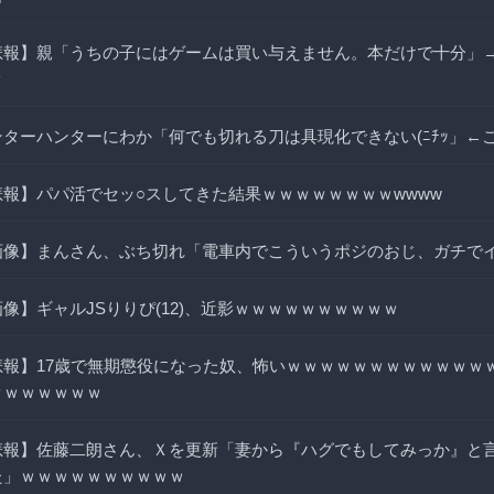
悲報】親「うちの子にはゲームは買い与えません。本だけで十分」
ｗ
ンターハンターにわか「何でも切れる刀は具現化できない(ﾆﾁｯ」←
悲報】パパ活でセッ○スしてきた結果ｗｗｗｗｗｗｗｗwwww
画像】まんさん、ぶち切れ「電車内でこういうポジのおじ、ガチで
像】ギャルJSりりぴ(12)、近影ｗｗｗｗｗｗｗｗｗｗ
悲報】17歳で無期懲役になった奴、怖いｗｗｗｗｗｗｗｗｗｗｗｗ
ｗｗｗｗｗｗｗ
悲報】佐藤二朗さん、Ｘを更新「妻から『ハグでもしてみっか』と
た」ｗｗｗｗｗｗｗｗｗｗ