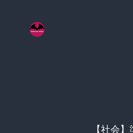
コ
ン
テ
ン
ツ
へ
ス
キ
ッ
プ
【社会】