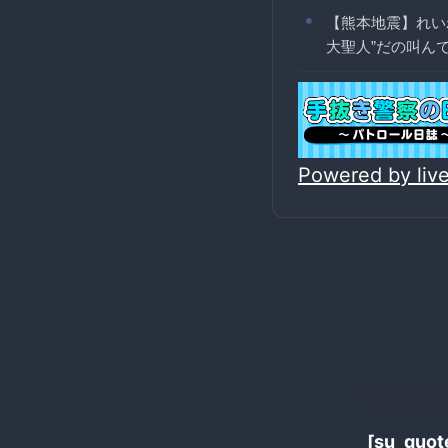
【熊本地震】れい
大聖人”だの叫んで
Powered by li
1：
：2016/11/2
[su_q