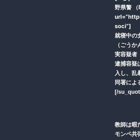
野県警 （時
url=”htt
soci”]
就寝中の
（ごうか
実容疑者
逮捕容疑
入し、乱
同署によ
[/su_quot
5：
：2016/11/
教師は暇
モンペ共