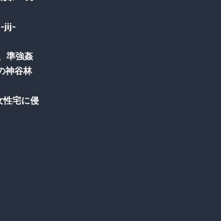
jij-
、準強姦
の神谷林
女性宅に侵