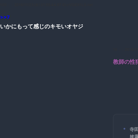
100：
：2016/11/23(水) 01:55:44.67 ID:cVGlEX1L0.net
>>7
いかにもって感じのキモいオヤジ
10：
：2016/11
教師の性
寺田
披