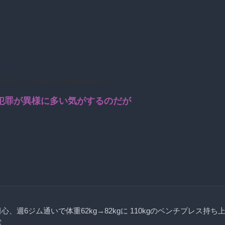
/22(火) 23:34:04.22 ID:Q0gRP6ir0.net
犯罪が異様に多い気がするのだが
心、週6ジム通いで体重62kg→82kgに 110kgのベンチプレス持ち
露