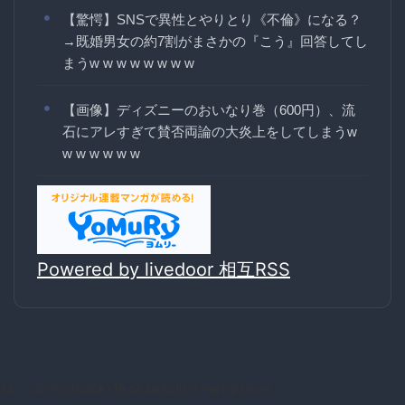
【驚愕】SNSで異性とやりとり《不倫》になる？
→既婚男女の約7割がまさかの『こう』回答してし
まうw w w w w w w w
【画像】ディズニーのおいなり巻（600円）、流
石にアレすぎて賛否両論の大炎上をしてしまうw
w w w w w w
Powered by livedoor 相互RSS
24：
：2016/11/24(木) 19:44:46.52 ID:G7HBTQl30.net