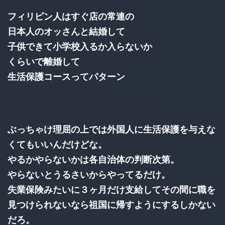
フィリピン人はすぐ店の常連の
日本人のオッさんと結婚して
子供できて小学校入るか入らないか
くらいで離婚して
生活保護コースってパターン
220：
：2016/11/24(木) 21:11:31.81 ID:7nP97CSQ0.net
ぶっちゃけ理屈の上では外国人に生活保護を与えな
くてもいいんだけどな。
やるかやらないかは各自治体の判断次第。
やらないとうるさいからやってるだけ。
失業保険みたいに３ヶ月だけ支給してその間に職を
見つけられないなら祖国に帰すようにするしかない
だろ。