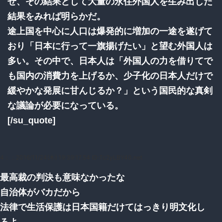
せ、その結果として大量の永住外国人を生み出した
結果をみれば明らかだ。
途上国を中心に人口は爆発的に増加の一途を遂げて
おり「日本に行って一旗揚げたい」と望む外国人は
多い。その中で、日本人は「外国人の力を借りてで
も国内の消費力を上げるか、少子化の日本人だけで
緩やかな発展に甘んじるか？」という国民的な真剣
な議論が必要になっている。
[/su_quote]
4：
：2016/11/24(木) 19:39:17.54 ID:Tc2yLBY40.net
最高裁の判決も意味なかったな
自治体がバカだから
法律で生活保護は日本国籍だけてはっきり明文化し
ろよ