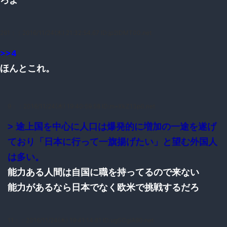
261：
：2016/11/24(木) 21:32:54.67 ID:jp2IDMT00.net
>>4
ほんとこれ。
9：
：2016/11/24(木) 19:40:59.58 ID:m+XkZ13p0.net
> 途上国を中心に人口は爆発的に増加の一途を遂げ
ており「日本に行って一旗揚げたい」と望む外国人
は多い。
能力ある人間は自国に職を持ってるので来ない
能力があるなら日本でなく欧米で挑戦するだろ
11：
：2016/11/24(木) 19:41:14.81 ID:ugSCgiA90.net