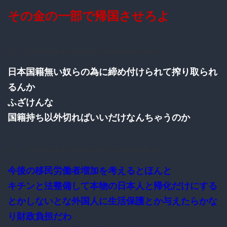
その金の一部で帰国させろよ
18：
：2016/11/24(木) 19:43:33.34 ID:pzi8Jhe+0.net
日本国籍無い奴らの為に締め付けられて搾り取られ
るんか
ふざけんな
国籍持ち以外切ればいいだけなんちゃうのか
22：
：2016/11/24(木) 19:44:32.47 ID:m6meoXF40.net
今後の移民労働者増加を考えるとほんと
キチンと法整備して本物の日本人と帰化だけにする
とかしないとな外国人に生活保護とか与えたらかな
り財政負担だわ