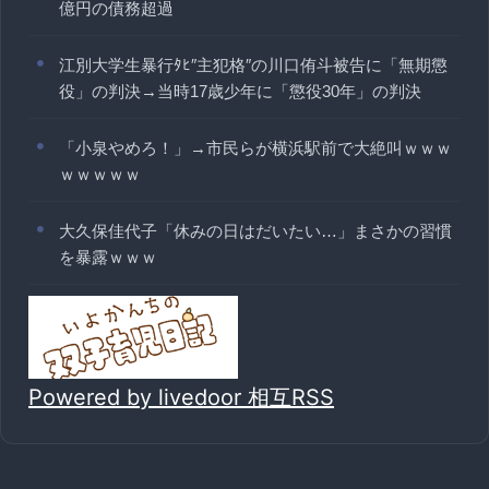
億円の債務超過
江別大学生暴行ﾀﾋ″主犯格″の川口侑斗被告に「無期懲
役」の判決→当時17歳少年に「懲役30年」の判決
「小泉やめろ！」→市民らが横浜駅前で大絶叫ｗｗｗ
ｗｗｗｗｗ
大久保佳代子「休みの日はだいたい…」まさかの習慣
を暴露ｗｗｗ
Powered by livedoor 相互RSS