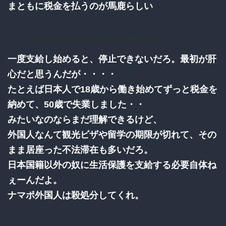
まともに税金を払うのが馬鹿らしい
105：
：2016/11/24(木) 20:21:08.68 ID:B1QExg+B0.net
一度支給し始めると、停止できないだろ。最初が肝
心だと思うんだが・・・・
たとえば日本人で18歳から働き始めてずっと税金を
納めて、50歳で失業しました・・
みたいなのならまだ理解できるけど、
外国人なんて観光ビザや留学の期限が切れて、その
まま居座った不法滞在も多いだろ。
日本国籍以外の奴に生活保護を支給する必要自体ね
ぇーんだよ。
ナマポ外国人は殺処分してくれ。