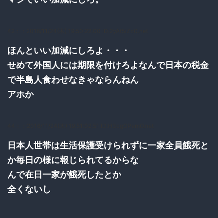
42：
：2016/11/24(木) 19:50:22.00 ID:2yAf5iZc0.net
ほんといい加減にしろよ・・・
せめて外国人には期限を付けろよなんで日本の税金
で半島人食わせなきゃならんねん
アホか
44：
：2016/11/24(木) 19:51:02.51 ID:H3cgOPemO.net
日本人世帯は生活保護受けられずに一家全員餓死と
か毎日の様に報じられてるからな
んで在日一家が餓死したとか
全くないし