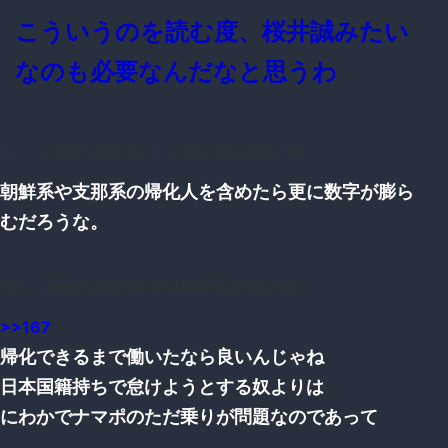
こういうのを読む度、桜井誠みたい
なのも必要なんだなと思うわ
167：
：2016/11/24(木) 20:41:20.38 ID:d97uQBKu0.net
朝鮮系や支那系の帰化人を含めたら更に数字が膨ら
むだろうな。
182：
：2016/11/24(木) 20:48:21.55 ID:XLJYfaho0.net
>>167
帰化できるまで働いたなら良いんじゃね
日本国籍持ちで怠けようとする奴よりは
にわかでナマポのただ乗りが問題なのであって