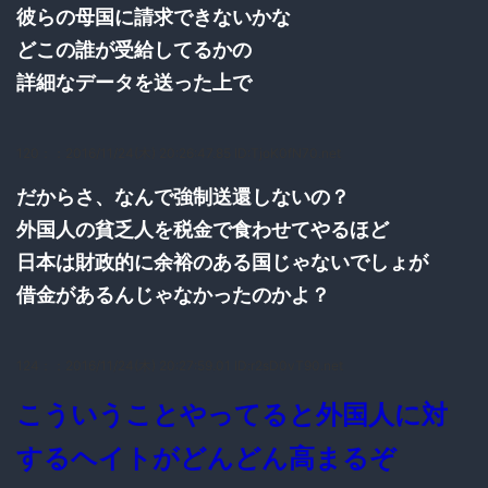
彼らの母国に請求できないかな
どこの誰が受給してるかの
詳細なデータを送った上で
120：
：2016/11/24(木) 20:26:47.85 ID:TjoK0fN70.net
だからさ、なんで強制送還しないの？
外国人の貧乏人を税金で食わせてやるほど
日本は財政的に余裕のある国じゃないでしょが
借金があるんじゃなかったのかよ？
124：
：2016/11/24(木) 20:27:59.01 ID:r2sD0vT90.net
こういうことやってると外国人に対
するヘイトがどんどん高まるぞ