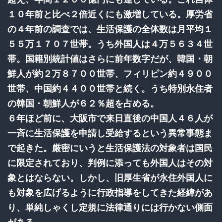
１０年前と比べ２倍近くにも激増している。厚労省
の４年前の調査では、生活保護の全体数は月平均１
５５万１７０７世帯。うち外国人は４万５６３４世
帯。国籍別統計値はさらに前年数字だが、韓国・朝
鮮人が約２万８７００世帯、フィリピン約４９００
世帯、中国約４４００世帯と続く。うち特別永住者
の韓国・朝鮮人が６２％超を占める。
６年ほど前に、大阪市で来日直後の中国人４６人が
一斉に生活保護を申請し受給するという異常事態ま
で起きた。厳密にいうと生活保護法の対象者は国民
に限定されており、判例に添っても外国人はその対
象とはならない。しかし、旧厚生省が永住外国人に
も対象を広げるように行政指導をしてきた経緯があ
り、単純しゃくし定規に法律通りには行かない側面