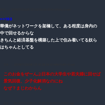
203：
：2016/11/24(木) 21:02:42.64 ID:6+kfhmLr0.net
>>193
華僑がネットワークを架橋して、ある程度は身内の
中で回せるからな
きちんと経済基盤を構築した上で住み着いてる奴ら
はちゃんとしてる
214：
：2016/11/24(木) 21:10:28.54 ID:NNhTk4E+0.net
このお金をぜーんぶ日本の大学生や若夫婦に回せば
景気回復、少子化解消なのにね
なぜ？まじわからん
215：
：2016/11/24(木) 21:10:31.70 ID:9SGzz1EX0.net