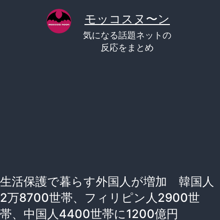
コ
モッコスヌ〜ン
ン
気になる話題ネットの
テ
反応をまとめ
ン
ツ
へ
ス
キ
ッ
プ
生活保護で暮らす外国人が増加 韓国人
2万8700世帯、フィリピン人2900世
帯、中国人4400世帯に1200億円