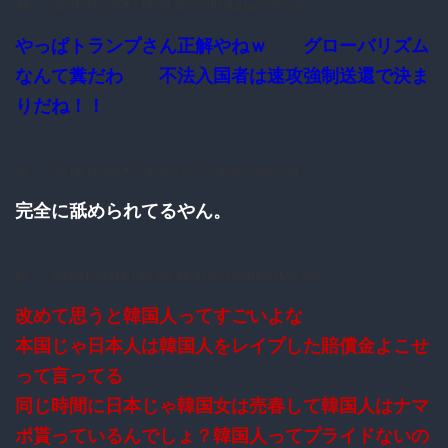
48：
：2016/11/24(木) 19:54:20.00 ID:tbkby7Ol0.net
やっぱトランプさん正解やねｗ グローバリズム
なんて糞だわ 不法入国者は速攻強制送還で決ま
りだね！！
52：
：2016/11/24(木) 19:56:51.17 ID:dnqc/QiU0.net
完全に舐められてるやん。
61：
：2016/11/24(木) 20:00:49.31 ID:zBbP8wvM0.net
改めて思うと韓国人ってすごいよな
本国じゃ日本人は韓国人をレイプした賠償金よこせ
って言ってる
同じ時間に日本じゃ韓国女は売春して韓国人はナマ
ポ貰っているんでしょ？韓国人ってプライドないの