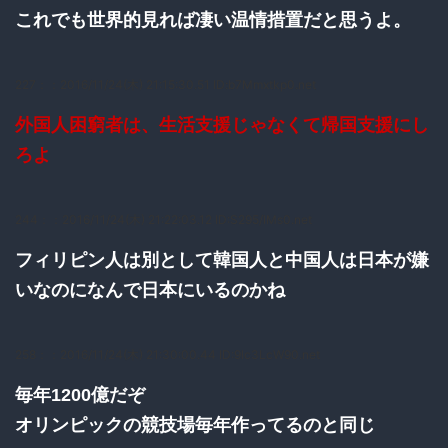
これでも世界的見れば凄い温情措置だと思うよ。
227：
：2016/11/24(木) 21:15:30.51 ID:b7Mmxtkp0.net
外国人困窮者は、生活支援じゃなくて帰国支援にし
ろよ
244：
：2016/11/24(木) 21:22:03.12 ID:S295/lMs0.net
フィリピン人は別として韓国人と中国人は日本が嫌
いなのになんで日本にいるのかね
258：
：2016/11/24(木) 21:30:00.44 ID:9lc3LcW90.net
毎年1200億だぞ
オリンピックの競技場毎年作ってるのと同じ