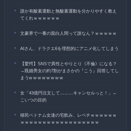
誰か有酸素運動と無酸素運動を分かりやすく教え
てくれｗｗｗｗｗｗ
文豪界で一番の面白人間って誰なん？ｗｗｗｗｗ
AIさん、ドラクエ6を理想的にアニメ化してしまう
【驚愕】SNSで異性とやりとり《不倫》になる？
→既婚男女の約7割がまさかの『こう』回答してし
まうw w w w w w w w
女「43億円注文して………キャンセルっと！」←
こいつの目的
移民ベトナム女達の宅飲み、レベチｗｗｗｗｗｗ
ｗｗｗｗｗｗｗｗｗｗｗｗｗｗｗｗｗｗ