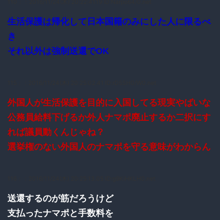
110：
：2016/11/24(木) 20:22:41.19 ID:Narpo64/0.net
生活保護は帰化して日本国籍のみにした人に限るべ
き
それ以外は強制送還でOK
115：
：2016/11/24(木) 20:25:02.41 ID:rD5SH0/W0.net
外国人が生活保護を目的に入国してる現実やばいな
公務員給料下げるか外人ナマポ廃止するか二択にす
れば議員動くんじゃね？
選挙権のない外国人のナマポを守る意味がわからん
116：
：2016/11/24(木) 20:25:13.05 ID:g9KiHKLH0.net
送還するのが筋だろうけど
支払ったナマポと手数料を