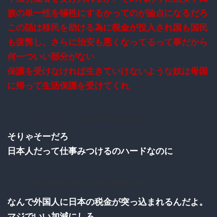
族の単一性を犠牲にするかってのが論点になるだろ
この話は移民を助ける為に税金が投入され国も国民
も疲弊し、さらに治安も悪くなってるって事だから
何一ついい部分がない
保護を受けなければ生きていけないような奴は母国
に帰って生活保護を受けてくれ
35：
：2016/11/24(木) 19:48:35.07 ID:euzBQivt0.net
そりゃそーだろ
日本人だって仕事みつけるのハードなのに
41：
：2016/11/24(木) 19:50:19.21 ID:F0nWiH+t0.net
なんで外国人に日本の税金が突っ込まれるんだよ。
マジでいい加減にしろ。