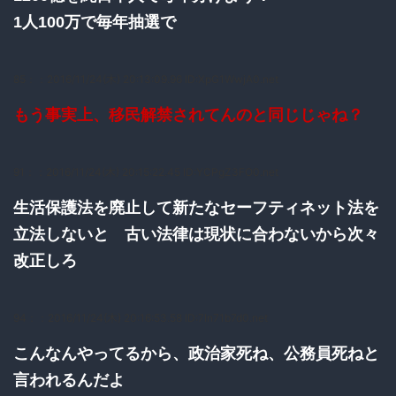
1人100万で毎年抽選で
85：
：2016/11/24(木) 20:13:09.96 ID:XpG1WwjA0.net
もう事実上、移民解禁されてんのと同じじゃね？
91：
：2016/11/24(木) 20:15:22.45 ID:YCPgZ3FO0.net
生活保護法を廃止して新たなセーフティネット法を
立法しないと 古い法律は現状に合わないから次々
改正しろ
94：
：2016/11/24(木) 20:16:53.58 ID:7In71b7d0.net
こんなんやってるから、政治家死ね、公務員死ねと
言われるんだよ