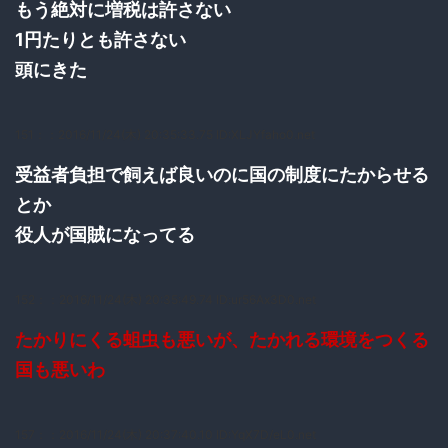
もう絶対に増税は許さない
1円たりとも許さない
頭にきた
151：
：2016/11/24(木) 20:35:33.75 ID:XLJYfaho0.net
受益者負担で飼えば良いのに国の制度にたからせる
とか
役人が国賊になってる
152：
：2016/11/24(木) 20:35:49.74 ID:ur56Ax3D0.net
たかりにくる蛆虫も悪いが、たかれる環境をつくる
国も悪いわ
157：
：2016/11/24(木) 20:37:40.10 ID:YqX7D/eL0.net