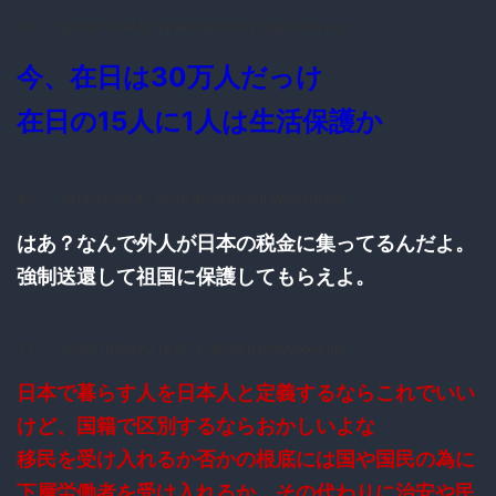
30：
：2016/11/24(木) 19:46:08.01 ID:Tc2yLBY40.net
今、在日は30万人だっけ
在日の15人に1人は生活保護か
31：
：2016/11/24(木) 19:46:45.12 ID:KHFWOoyf0.net
はあ？なんで外人が日本の税金に集ってるんだよ。
強制送還して祖国に保護してもらえよ。
33：
：2016/11/24(木) 19:47:41.86 ID:p3nvMvx+0.net
日本で暮らす人を日本人と定義するならこれでいい
けど、国籍で区別するならおかしいよな
移民を受け入れるか否かの根底には国や国民の為に
下層労働者を受け入れるか、その代わりに治安や民