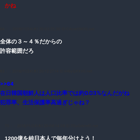
かね
64：
：2016/11/24(木) 20:02:25.30 ID:CAnwf/M00.net
全体の３～４％だからの
許容範囲だろ
83：
：2016/11/24(木) 20:12:27.14 ID:iHByQXXV0.net
>>64
在日韓国朝鮮人は人口比率では約0.03%なんだがね
犯罪率、生活保護率高過ぎじゃね？
70：
：2016/11/24(木) 20:06:14.09 ID:70uOoVmf0.net
1200億を純日本人で毎年分けよう！