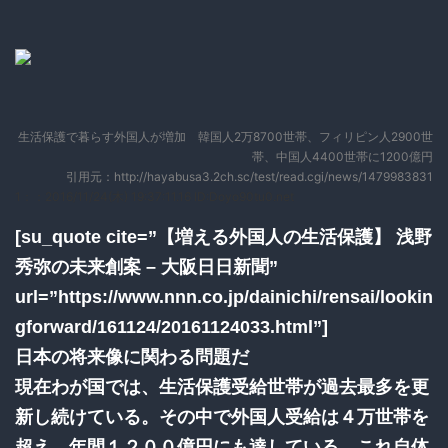
生活保護で暮らす外国人が増加 韓国人2万8700世帯、フィリピン人2900世
帯、中国人4400世帯に1200億円
引用元：http://hayabusa3.2ch.sc/test/read.cgi/news/1479983831
1：
：2016/11/24(木) 19:37:11.16 ID:Doyo90tu0.net
[su_quote cite=”【増える外国人の生活保護】 浅野
秀弥の未来創案 – 大阪日日新聞”
url=”https://www.nnn.co.jp/dainichi/rensai/lookin
gforward/161124/20161124033.html”]
日本の将来像に関わる問題だ
現在わが国では、生活保護受給世帯が過去最多を更
新し続けている。その中で外国人受給は４万世帯を
超え、年間１２００億円にも達している。これ自体