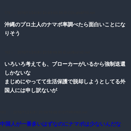
175：
：2016/11/24(木) 20:43:00.55 ID:CDLqN4P10.net
沖縄のプロ土人のナマポ率調べたら面白いことにな
りそう
192：
：2016/11/24(木) 20:58:48.85 ID:urJ8os1s0.net
いろいろ考えても、ブローカーがいるから強制送還
しかないな
まじめにやってて生活保護で脱却しようとしてる外
国人には申し訳ないが
193：
：2016/11/24(木) 20:59:18.66 ID:DrTRR/Hb0.net
中国人が一番多いはずなのにナマポは少ないんだな