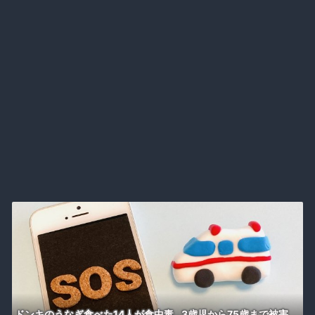
は是非めぐり議論
ドンキのうなぎ食べた14人が食中毒…3歳児から75歳まで被害