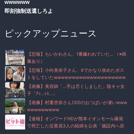
wwwwww
即刻強制送還しろよ
ピックアップニュース
【悲報】ちいかわさん、1番嫌われていた… （※画
像あり）
【悲報】小向美奈子さん、Xでかなり攻めたポス
トをしていたwwwwwwwwwwwwwwwwwwww
wwww
【画像】美容師「…手は尽くしました」陰キャ女
子「ｱｯ…ｯｽ…」
【画像】村重杏奈さん(30)のおつぱいが凄いwww
wwwwwwwww
【速報】オンワードHDが熊本イオンモール爆発
で死亡した従業員3人の経緯を公表「施設内へ戻
る指示はせず」「指導不徹底と深く反省」 Xで