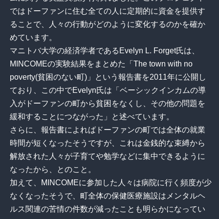
ではドーファンに住む全ての人に定期的に資金を提供す
ることで、人々の行動がどのように変化するのかを確か
めています。
マニトバ大学の経済学者であるEvelyn L. Forget氏は、
MINCOMEの実験結果をまとめた「The town with no
poverty(貧困のない町)」という報告書を2011年に公開し
ており、この中でEvelyn氏は「ベーシックインカムの導
入がドーファンの町から貧困をなくし、その他の問題を
緩和することにつながった」と述べています。
さらに、報告書によればドーファンの町では全体の就業
時間が短くなったそうですが、これは金銭的な束縛から
解放された人々が子育てや勉学などに集中できるように
なったから、とのこと。
加えて、MINCOMEに参加した人々は病院に行く頻度が少
なくなったそうで、町全体の保健医療施設はメンタルヘ
ルス関連の苦情の件数が減ったことも明らかになってい