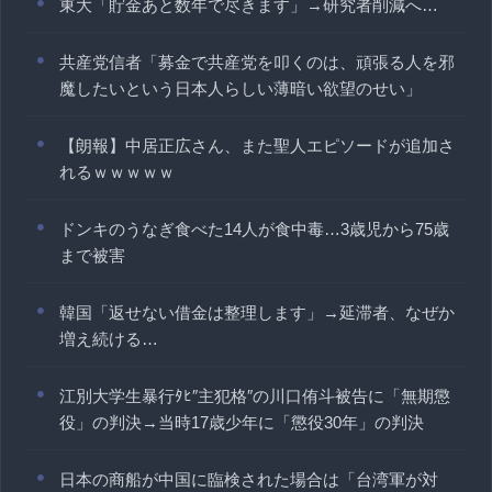
東大「貯金あと数年で尽きます」→研究者削減へ…
共産党信者「募金で共産党を叩くのは、頑張る人を邪
魔したいという日本人らしい薄暗い欲望のせい」
【朗報】中居正広さん、また聖人エピソードが追加さ
れるｗｗｗｗｗ
ドンキのうなぎ食べた14人が食中毒…3歳児から75歳
まで被害
韓国「返せない借金は整理します」→延滞者、なぜか
増え続ける…
江別大学生暴行ﾀﾋ″主犯格″の川口侑斗被告に「無期懲
役」の判決→当時17歳少年に「懲役30年」の判決
日本の商船が中国に臨検された場合は「台湾軍が対