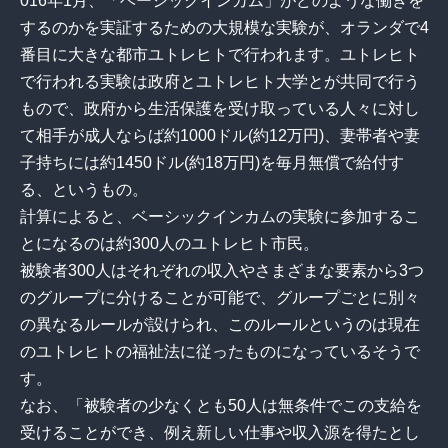
016年1月、「ベーシックインカム」がどのような働きを
するのかを実証するための大規模な実験が、オランダで4
番目に大きな都市ユトレヒトで行われます。ユトレヒト
で行われる実験は政府とユトレヒト大学とが共同で行う
もので、政府から生活保護を受け取っている人々に対し
て相手が成人ならば約1000ドル(約12万円)、妻帯者や妻
子持ちには約1450ドル(約18万円)を毎月無償で給付す
る、というもの。
計算によると、ベーシックインカムの実験に参加するこ
とになるのは約300人のユトレヒト市民。
被験者300人はそれぞれの収入やさまざまな要素から3つ
のグループに分けることが可能で、グループごとに別々
の異なるルールが設けられ、このルールというのは現在
のユトレヒトの福祉法に従ったものになっているそうで
す。
なお、「被験者の少なくとも50人は無条件でこの支給を
受けることができ、例え新しい仕事や収入源を得たとし