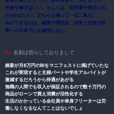
資金が無いというが、国民全体で一丸となって、
外貨を稼げばいい。もしくは、犯罪者や在日に払
わせればいい。どちらも減って一石二鳥だ。
BIができるのは、誠実で理性的、治安と技術が世
界一の日本でしか成功しない。
名刺は切らしておりまして
140:
維新が月8万円のBIをマニフェストに掲げていたな
これが実現すると主婦パートや学生アルバイトが
激減するだろうから待遇があがる
無職の人間でも収入が保証されるので数十万円の
商品がローンで買え消費が活性化する
生活のかかっている会社員や単身フリーターは労
働しなくなるなんてことはないでしょ