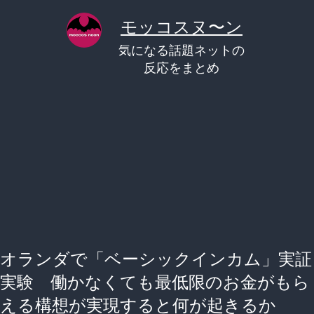
コ
モッコスヌ〜ン
ン
気になる話題ネットの
テ
反応をまとめ
ン
ツ
へ
ス
キ
ッ
プ
オランダで「ベーシックインカム」実証
実験 働かなくても最低限のお金がもら
える構想が実現すると何が起きるか