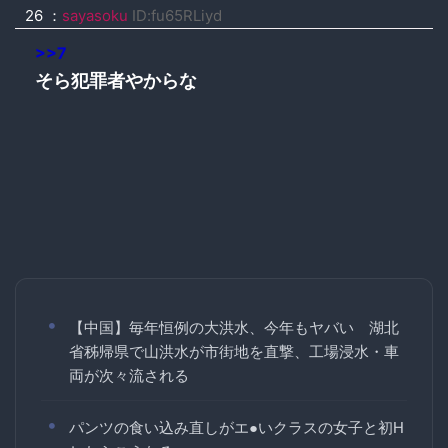
26 ：
sayasoku
ID:fu65RLiyd
>>7
そら犯罪者やからな
【中国】毎年恒例の大洪水、今年もヤバい 湖北
省秭帰県で山洪水が市街地を直撃、工場浸水・車
両が次々流される
パンツの食い込み直しがエ●いクラスの女子と初H