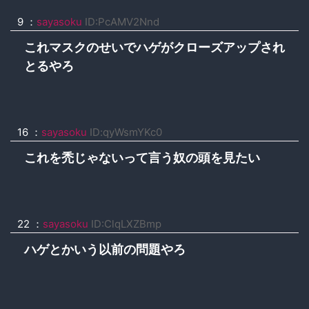
9 ：
sayasoku
ID:PcAMV2Nnd
これマスクのせいでハゲがクローズアップされ
とるやろ
16 ：
sayasoku
ID:qyWsmYKc0
これを禿じゃないって言う奴の頭を見たい
22 ：
sayasoku
ID:ClqLXZBmp
ハゲとかいう以前の問題やろ