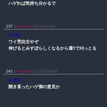
ハゲれば気持ち分かるで
237 ：
sayasoku
ID:G2ioFzKkr
>>192
ワイ禿坊主やぞ
伸びるとみすぼらしくなるから週1で刈っとる
242 ：
sayasoku
ID:5ClC8suA0
>>237
開き直ったハゲ側の意見か