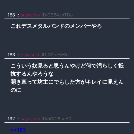
168 ：
sayasoku
ID:GS64znTDa
これデスメタルバンドのメンバーやろ
183 ：
sayasoku
ID:G2ioFzKkr
こういう奴見ると思うんやけど何で汚らしく抵
抗するんやろうな
開き直って坊主にでもした方がキレイに見えん
のに
192 ：
sayasoku
ID:5ClC8suA0
>>183