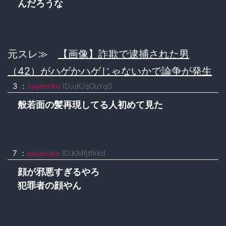
んだろうな
元スレ≫
【画像】詐欺で逮捕された男
（42）がハゲかハゲじゃないかで論争が発生
3 ：
sayasoku
ID:uK/qOuYq0
般若面の髪再現してる人初めて見た
7 ：
sayasoku
ID:KMfjtfkkd
顔が邪悪すぎるやろ
犯罪者の顔やん