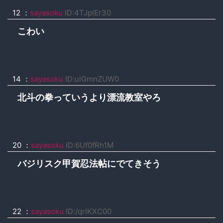
12 ：
sayasoku
ID:4TJplEr30
こわい
14 ：
sayasoku
ID:ulGmnZUW0
北斗の拳っていうより漂流教室やろ
20 ：
sayasoku
ID:6Uf0fRh1M
バジリスク甲賀忍法帖にでてきそう
22 ：
sayasoku
ID:/qrIKXC00