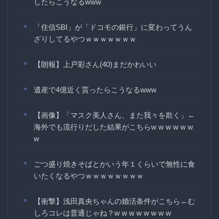
したらこうなるwww
「住信SBI」が「ドコモの銀行」に変わってうん
ざりしてるやつｗｗｗｗｗｗｗ
【朗報】上戸彩さん(40)まだかわいい
遺産で4億近く貰ったらこうなるwww
【画像】「マスク美人さん、また我々を欺く」←
海外でも流行りだした結果がこちらw w w w w w
w
ごつ盛り焼きそばとかいう年１くらいで無性に食
いたくなるやつｗｗｗｗｗｗｗｗ
【衝撃】浅田真央ちゃんの婚活条件がこちら←む
しろコレは普通じゃね？w w w w w w w w