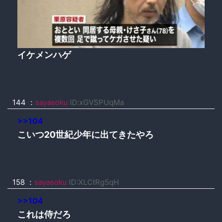
イケメンハゲ
144 ：
sayasoku
ID:xGVSPUqMa
>>104
こいつ20世紀少年に出てきたやろ
158 ：
sayasoku
ID:XLCtRg5qH
>>104
これは侍だろ