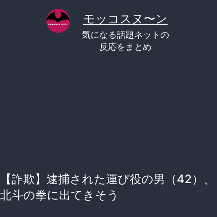
コ
モッコスヌ〜ン
ン
気になる話題ネットの
テ
反応をまとめ
ン
ツ
へ
ス
キ
ッ
プ
【詐欺】逮捕された運び役の男（42）、
北斗の拳に出てきそう