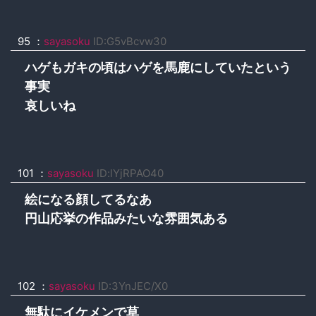
95 ：
sayasoku
ID:G5vBcvw30
ハゲもガキの頃はハゲを馬鹿にしていたという
事実
哀しいね
101 ：
sayasoku
ID:lYjRPAO40
絵になる顔してるなあ
円山応挙の作品みたいな雰囲気ある
102 ：
sayasoku
ID:3YnJEC/X0
無駄にイケメンで草