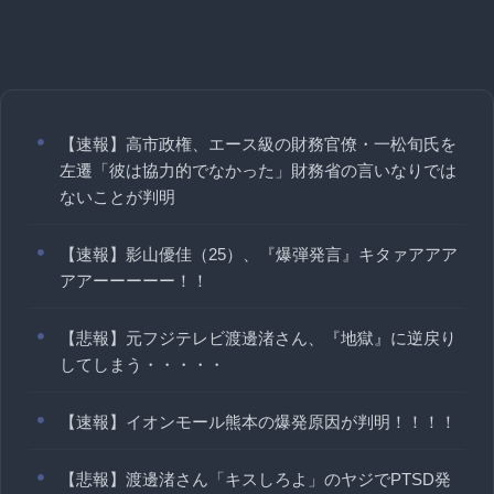
【速報】高市政権、エース級の財務官僚・一松旬氏を
左遷「彼は協力的でなかった」財務省の言いなりでは
ないことが判明
【速報】影山優佳（25）、『爆弾発言』キタァアアア
アアーーーーー！！
【悲報】元フジテレビ渡邊渚さん、『地獄』に逆戻り
してしまう・・・・・
【速報】イオンモール熊本の爆発原因が判明！！！！
【悲報】渡邊渚さん「キスしろよ」のヤジでPTSD発