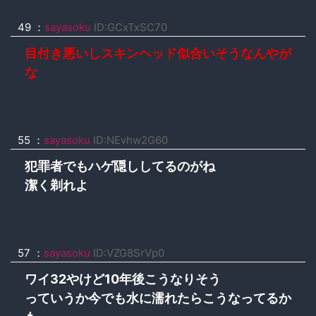
49 ：
sayasoku
ID:GCxTxSC70
目付き悪いしスキンヘッド似合いそうなんやが
な
55 ：
sayasoku
ID:NEvhw2G60
犯罪者でもハゲ隠ししてるのがね
潔く剃れよ
57 ：
sayasoku
ID:VZG8SrVp0
ワイ32やけど10年後こうなりそう
っていうか今でも水に濡れたらこうなってるか