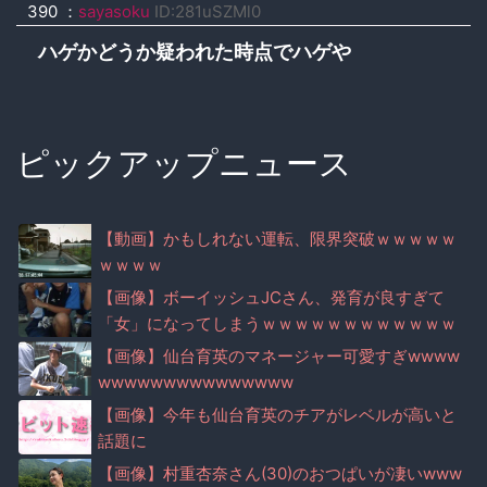
390 ：
sayasoku
ID:281uSZMl0
ハゲかどうか疑われた時点でハゲや
ピックアップニュース
【動画】かもしれない運転、限界突破ｗｗｗｗｗ
ｗｗｗｗ
【画像】ボーイッシュJCさん、発育が良すぎて
「女」になってしまうｗｗｗｗｗｗｗｗｗｗｗｗ
ｗｗｗｗｗ
【画像】仙台育英のマネージャー可愛すぎwwww
wwwwwwwwwwwwwww
【画像】今年も仙台育英のチアがレベルが高いと
話題に
【画像】村重杏奈さん(30)のおつぱいが凄いwww