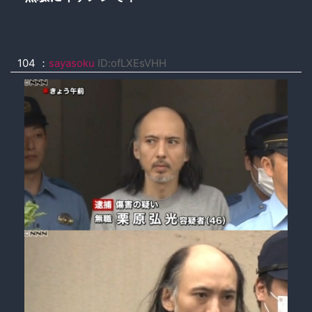
104 ：
sayasoku
ID:ofLXEsVHH