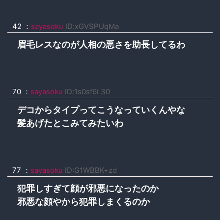
42 ：
sayasoku
ID:xGVSPUqMa
眉毛レスなのが人相の悪さを助長してるわ
70 ：
sayasoku
ID:1s0sf6L30
デコからタイプってこうなっていくんやな
髪あげたとこみてみたいわ
77 ：
sayasoku
ID:G1WBBK+zd
犯罪しすぎて顔が邪悪になったのか
邪悪な顔やから犯罪しまくるのか