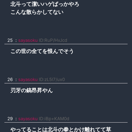
北斗って潔いハゲばっかやろ
こんな散らかしてない
25 ：
sayasoku
ID:RuP/HvJcd
この世の全てを恨んでそう
26 ：
sayasoku
ID:zL5l7/ux0
刃牙の鎬昂昇やん
29 ：
sayasoku
ID:iBp+KAM0d
やってることは北斗の拳とかけ離れてて草