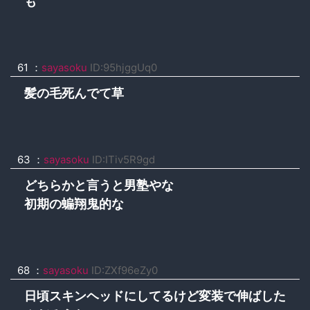
も
61 ：
sayasoku
ID:95hjggUq0
髪の毛死んでて草
63 ：
sayasoku
ID:ITiv5R9gd
どちらかと言うと男塾やな
初期の蝙翔鬼的な
68 ：
sayasoku
ID:ZXf96eZy0
日頃スキンヘッドにしてるけど変装で伸ばした