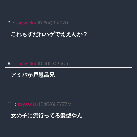
7 ：
sayasoku
ID:6nQBhfZZ0
これもすだれハゲでええんか？
9 ：
sayasoku
ID:d0tLOPhQa
アミバか戸愚呂兄
11 ：
sayasoku
ID:KX6LZYZ7M
女の子に流行ってる髪型やん