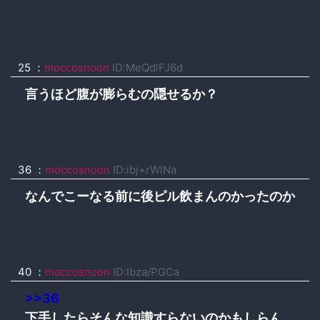
25 ：
moccosnoon
ID:MeQdlFJ6d
言うほど腹が膨らむの隠せるか？
36 ：
moccosnoon
ID:ibj+rWlNa
なんでこーなる前に後ピル飲まんのかったのか
40 ：
moccosnoon
ID:Ibza/PGCa
>>36
下手したらそんな知識すらないのかもしらん