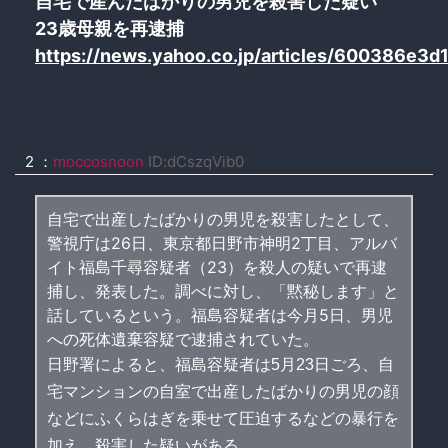
自宅で産んだばかりの男児を殺害した疑い
23歳母親を再逮捕
https://news.yahoo.co.jp/articles/600386
2 ：
moccosnoon
ID:dCszqVib0
自宅で出産したばかりの男児を殺害したとして、
警視庁は26日、東京都日野市神明2丁目、アルバ
イト福島千尋容疑者（23）を殺人の疑いで再逮
捕し、発表した。調べに対し、「黙秘します」と
話しているという。福島容疑者は今月5日、男児
への死体遺棄容疑で逮捕されていた。
日野署によると、福島容疑者は5月23日ごろ、自
宅マンションの自室で出産したばかりの男児の顔
などにふくらはぎを乗せて圧迫するなどの暴行を
加え、殺害した疑いがある。