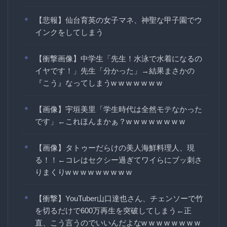
【悲報】仙台育英の女子マネ、神聖な甲子園でウ
インクをしてしまう
【衝撃画像】中学生「先生！水泳で水着になるの
イヤです！」先生「分かった」→結果まさかの
『こう』なってしまうw w w w w w w
【画像】宇垣美里「学生時代は全然モテなかった
です」←これほんまかぁ？w w w w w w w w
【画像】タトゥーだらけの美人海鮮料理人、現
る！！←コレはセクシー過ぎてワイらにブッ刺さ
りまくりw w w w w w w w w
【衝撃】YouTuber山口達也さん、チェンソーで竹
を切るだけで600万再生を突破してしまう←正
直、こう言うのでいいんだよなw w w w w w w w