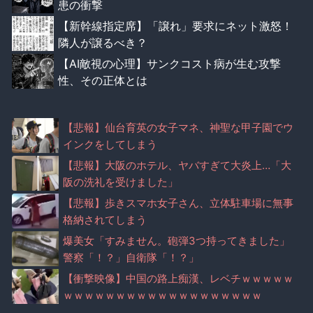
患の衝撃
【新幹線指定席】「譲れ」要求にネット激怒！
隣人が譲るべき？
【AI敵視の心理】サンクコスト病が生む攻撃
性、その正体とは
【悲報】仙台育英の女子マネ、神聖な甲子園でウ
インクをしてしまう
【悲報】大阪のホテル、ヤバすぎて大炎上…「大
阪の洗礼を受けました」
【悲報】歩きスマホ女子さん、立体駐車場に無事
格納されてしまう
爆美女「すみません。砲弾3つ持ってきました」
警察「！？」自衛隊「！？」
【衝撃映像】中国の路上痴漢、レベチｗｗｗｗｗ
ｗｗｗｗｗｗｗｗｗｗｗｗｗｗｗｗｗｗｗ