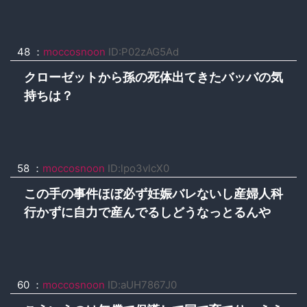
48 ：
moccosnoon
ID:P02zAG5Ad
クローゼットから孫の死体出てきたバッバの気
持ちは？
58 ：
moccosnoon
ID:lpo3vlcX0
この手の事件ほぼ必ず妊娠バレないし産婦人科
行かずに自力で産んでるしどうなっとるんや
60 ：
moccosnoon
ID:aUH7867J0