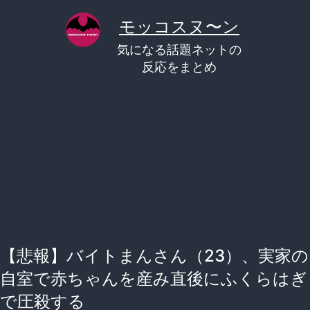
コ
モッコスヌ〜ン
ン
気になる話題ネットの
テ
反応をまとめ
ン
ツ
へ
ス
キ
ッ
プ
【悲報】バイトまんさん（23）、実家の
自室で赤ちゃんを産み直後にふくらはぎ
で圧殺する