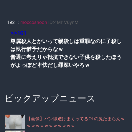
192 ：
moccosnoon
ID:4MI1V6ynM
>>161
尊属殺人とかいって親殺しは重罪なのに子殺し
は執行猶予だからなｗ
普通に考えりゃ抵抗できない子供を殺したほう
がよっぽど卑怯だし罪深いやろｗ
ピックアップニュース
【画像】パン線透けまくってるOLの尻たまらんｗ
ｗｗｗｗｗｗｗｗｗｗｗ