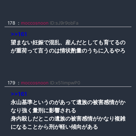
178 ：
moccosnoon
ID:sJ9r9obFa
>>161
望まない妊娠で混乱、産んだとしても育てるの
が重荷って言うのは情状酌量のうちに入るやろ
179 ：
moccosnoon
ID:x51impwP0
>>161
永山基準というのがあって遺族の被害感情がか
なり強く量刑に影響される
身内殺しだとこの遺族の被害感情がかなり複雑
になることから刑が軽い傾向がある