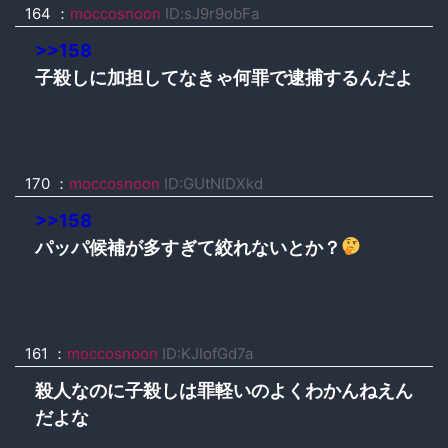
164 ：
moccosnoon
ID:sJ9r9obFa
>>158
子殺しに加担してなきゃ何罪で逮捕するんだよ
170 ：
moccosnoon
ID:GUtNIDXkd
>>158
パッパ候補が多すぎて絞れないとか？
161 ：
moccosnoon
ID:KJIofGd7a
殺人なのに子殺しは罪軽いのよくわかんねえん
だよな