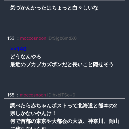
気づかんかったはちょっと白々しいな
153 ：
moccosnoon
ID:Sjgb6mdX0
>>140
どうなんやろ
最近のブカブカズボンだと長いこと隠せそう
155 ：
moccosnoon
ID:hxbiTSo+0
調べたら赤ちゃんポストって北海道と熊本の2
県しかないやんけ！
何で首都の東京や大都会の大阪、神奈川、岡山
に作らないんや