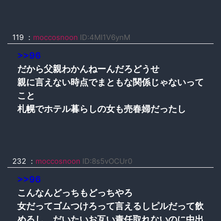
119 ：
moccosnoon
ID:4MI1V6ynM
>>96
だから父親わかんねーんだろどうせ
親に言えない時点でまともな関係じゃないって
こと
札幌でホテル暮らしの女も売春婦だったし
232 ：
moccosnoon
ID:8s5vOCUr0
>>96
こんなんどっちもどっちやろ
女だってゴムつけろって言えるしピルだって飲
めるし、だいたいお互い責任取れないのに中出