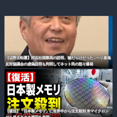
【辺野古転覆】同志社国際高の説明、嘘だらけだった…ヘリ基地
反対協議会の虚偽説明も判明してネット民の怒り爆発
【復活】「日本製メモリ」に世界中から注文殺到 米マイクロン