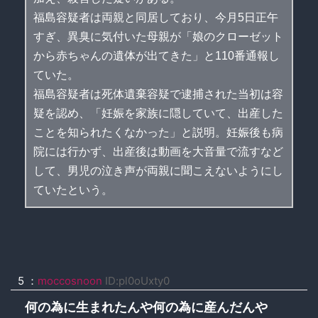
福島容疑者は両親と同居しており、今月5日正午
すぎ、異臭に気付いた母親が「娘のクローゼット
から赤ちゃんの遺体が出てきた」と110番通報し
ていた。
福島容疑者は死体遺棄容疑で逮捕された当初は容
疑を認め、「妊娠を家族に隠していて、出産した
ことを知られたくなかった」と説明。妊娠後も病
院には行かず、出産後は動画を大音量で流すなど
して、男児の泣き声が両親に聞こえないようにし
ていたという。
5 ：
moccosnoon
ID:pl0oUxty0
何の為に生まれたんや何の為に産んだんや