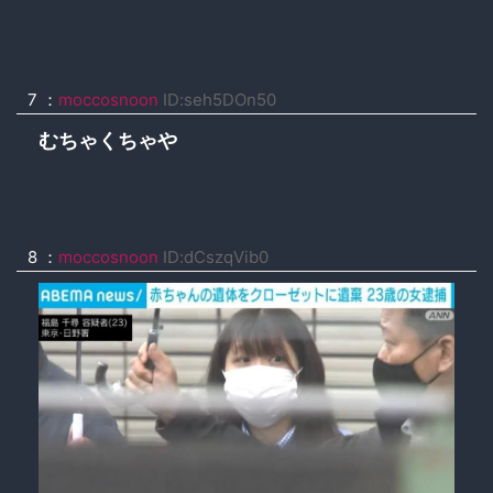
7 ：
moccosnoon
ID:seh5DOn50
むちゃくちゃや
8 ：
moccosnoon
ID:dCszqVib0