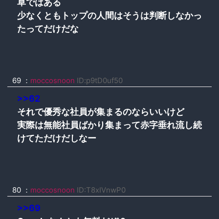
草ではある
少なくともトップの人間はそうは判断しなかっ
たってだけだな
69
：
moccosnoon
ID:p9tD0uf50
>>62
それで優秀な社員が集まるのならいいけど
実際は無能社員ばかり集まって赤字垂れ流し続
けてただけだしなー
80
：
moccosnoon
ID:T8xIVnwP0
>>69