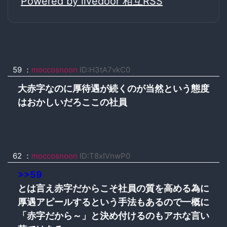
Powered by livedoor 相互RSS
59
：
moccosnoon
ID:H3tA7vkC0
大赤字なのに厚待遇が続くのが当然という態度
はおかしいだろここの社員
62
：
moccosnoon
ID:T8xIVnwP0
>>59
とは言え赤字だからこそ社員の質を高める為に
厚遇アピールするという手法もあるので一概に
「赤字だから～」と決め付けるのもアホな言い