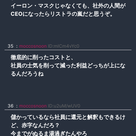
イーロン・マスクじゃなくても、社外の人間が
CEOになったらリストラの嵐だと思うぞ。
35
：
moccosnoon
ID:mICm4vYc0
徹底的に削ったコストと、
社員の士気を削って減った利益どっちが上にな
るんだろうね
36
：
moccosnoon
ID:u2uM/wUV0
儲かっているなら社員に還元と解釈もできるけ
ど、赤字なんだろ？
今までがぬるま湯過ぎたんやろ