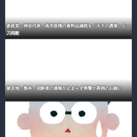
参政党・神谷代表、高市政権の食料品減税を「天下の愚策」と一
刀両断
被災地・熊本、泥酔者の通報が止まらず県警が異例のお願い