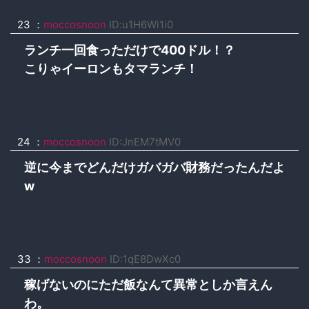
23
：
moccosnoon
ID:u1H6Wi1i0
ランチ一回食っただけで400ドル！？
こりゃイーロンもタマランチ！
24
：
moccosnoon
ID:JnEM7tMV0
逆に今までどんだけガバガバ財務だったんだよ
w
33
：
moccosnoon
ID:1qE8DwXc0
稼げないのにただ飯なんて異常としか言えん
わ。