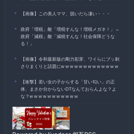
【画像】この美人ママ、脱いだら凄い・・・
政府「増税」敵「増税すんな！増税メガネ！」→
政府「減税」敵「減税すんな！社会保障どうな
る！」
【画像】令和最新版の剛力彩芽、ワイらにブッ刺
さりまくりと話題にw w w w w w w w w w w w w
【衝撃】若い女の子からする「甘い匂い」の正
体、まさか分からないDTなんておらんよな？よ
な？w w w w w w w w w w w