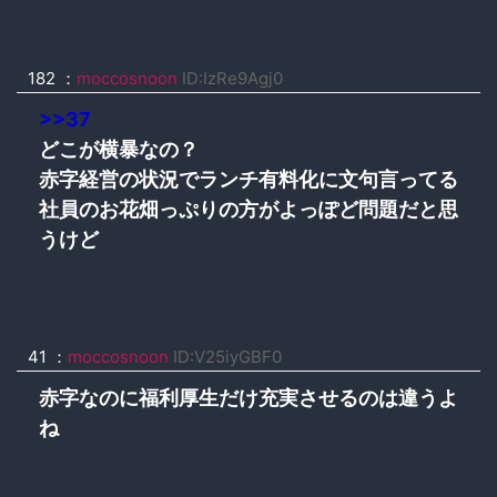
182
：
moccosnoon
ID:IzRe9Agj0
>>37
どこが横暴なの？
赤字経営の状況でランチ有料化に文句言ってる
社員のお花畑っぷりの方がよっぽど問題だと思
うけど
41
：
moccosnoon
ID:V25iyGBF0
赤字なのに福利厚生だけ充実させるのは違うよ
ね