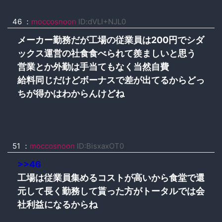
46
：
moccosnoon
ID:dVLI+NJL0
メーカー勤務だが工場の従業員は200円でシダ
ックス運営の社食食べられて羨ましいと思う
営業とか外勤は手当てもなく当然自費
給料同じだけどボーナスで差が出てるからどっ
ちが得かはわからんけどね
51
：
moccosnoon
ID:BisxaxOT0
>>46
工場は従業員集めるコストが高いから食堂で還
元して長く勤務して貰った方がトータルでは会
社利益になるからね