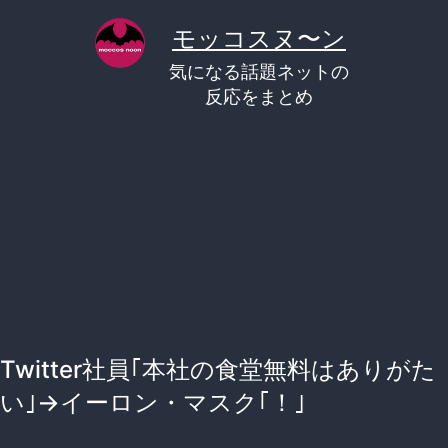
コ
モッコスヌ〜ン
ン
気になる話題ネットの
テ
反応をまとめ
ン
ツ
へ
ス
キ
ッ
プ
Twitter社員｢本社の食堂無料はありがた
い｣→イーロン・マスク｢！｣