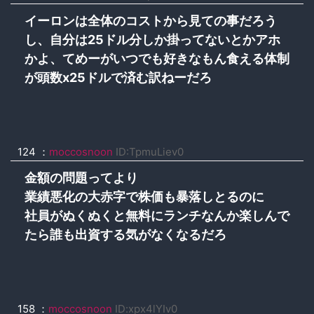
イーロンは全体のコストから見ての事だろう
し、自分は25ドル分しか掛ってないとかアホ
かよ、てめーがいつでも好きなもん食える体制
が頭数x25ドルで済む訳ねーだろ
124
：
moccosnoon
ID:TpmuLiev0
金額の問題ってより
業績悪化の大赤字で株価も暴落しとるのに
社員がぬくぬくと無料にランチなんか楽しんで
たら誰も出資する気がなくなるだろ
158
：
moccosnoon
ID:xpx4lYIv0