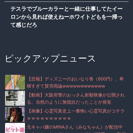
テスラでブルーカラーと一緒に仕事してたイー
ロンから見れば使えねーホワイトどもを一掃っ
て感じだろ
ピックアップニュース
【悲報】ディズニーのおいなり巻（600円）、卑
猥すぎて賛否両論wwwwwwwwwwww
【動画】大阪府警のおっさん射殺映像が公開され
る。当然のように無抵抗だったことが発覚
【画像】心霊写真史上一番怖い心霊写真がコチラ
ｗｗｗｗｗｗｗｗｗｗ
元キャバ嬢のMINAさん（みなちゃん）が配信中