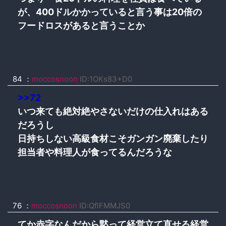
が、400ドルかかっていると言う事は20倍の
フードロスがあると言うことか
84
：
moccosnoon
ID:1OKs83+D0
>>72
いつ来ても絶対絶やさないだけの仕入れはある
だろうし
日持ちしない高級食材こそガンガン廃棄したり
担当者や料理人が食ってるんだろうな
76
：
moccosnoon
ID:QflFMMJS0
てか赤字なんだから黙って経営立て直せる経営