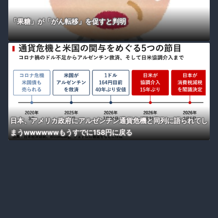
「果糖」が「がん転移」を促すと判明
日本、アメリカ政府にアルゼンチン通貨危機と同列に語られてし
まうwwwwwwもうすでに158円に戻る