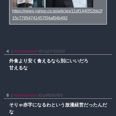
https://news.yahoo.co.jp/articles/11df144f352bb2f
15c77954741457f34af04b492
4
：
moccosnoon
ID:VyLFtCDH0
外食より安く食えるなら別にいいだろ
甘えるな
6
：
moccosnoon
ID:p9tD0uf50
そりゃ赤字になるわという放漫経営だったんだ
な