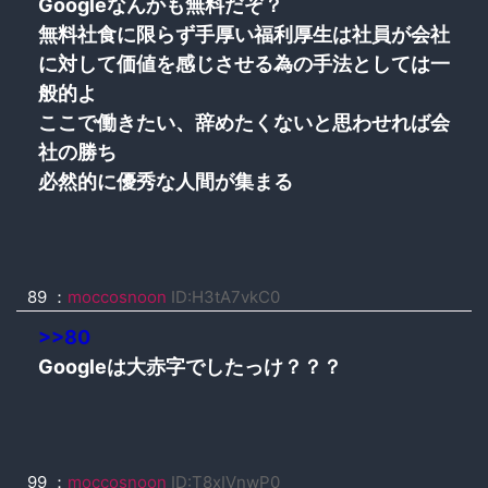
Googleなんかも無料だぞ？
無料社食に限らず手厚い福利厚生は社員が会社
に対して価値を感じさせる為の手法としては一
般的よ
ここで働きたい、辞めたくないと思わせれば会
社の勝ち
必然的に優秀な人間が集まる
89
：
moccosnoon
ID:H3tA7vkC0
>>80
Googleは大赤字でしたっけ？？？
99
：
moccosnoon
ID:T8xIVnwP0