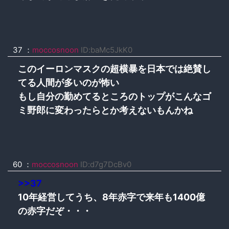
37
：
moccosnoon
ID:baMc5JkK0
このイーロンマスクの超横暴を日本では絶賛し
てる人間が多いのが怖い
もし自分の勤めてるところのトップがこんなゴ
ミ野郎に変わったらとか考えないもんかね
60
：
moccosnoon
ID:d7g7DcBv0
>>37
10年経営してうち、8年赤字で来年も1400億
の赤字だぞ・・・