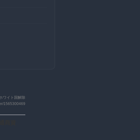
ホワイト国解除
iter/1565300469
業通商資