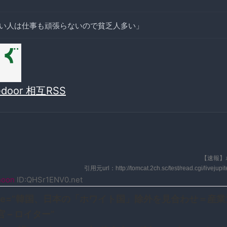
い人は仕事も頑張らないので貧乏人多い」
vedoor 相互RSS
【速報】
引用元url：http://tomcat.2ch.sc/test/read.cgi/livejup
noon
ID:QHSr1ENV0.net
title=”韓国、日本の「ホワイト国」除外を見合わせ＝産
 – ロイター”