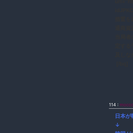
url=”h
idJP
措置を
通商資
当局者
定する
及しな
[/bq]
114
:
mocc
日本が
↓