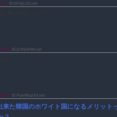
noon
ID:bFjtijLS0.net
悪い事が発覚したんやろ
snoon
ID:jL1fie5HM.net
るやん
snoon
ID:PseIWop3d.net
出来た韓国のホワイト国になるメリット
か？