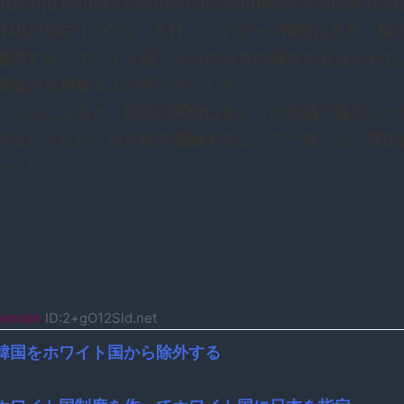
ttps://jp.reuters.com/article/southkorea-japan-trad
KCN1UY0IG”]ソウル ８日 ロイター – 韓国は８日、
適用する「ホワイト国」からの日本の除外を見合わせた
源省の当局者２人が明らかにした。
の１人によると、韓国の閣僚はきょうの会議で除外につ
予定だったが、引き続き議論することで一致した。理由
かった。
osnoon
ID:2+gO12Sld.net
韓国をホワイト国から除外する