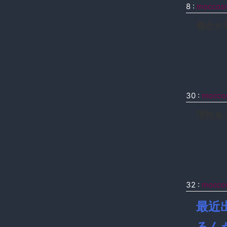
8
:
moccos
都合が
30
:
mocco
理性あ
32
:
mocco
最近
るん