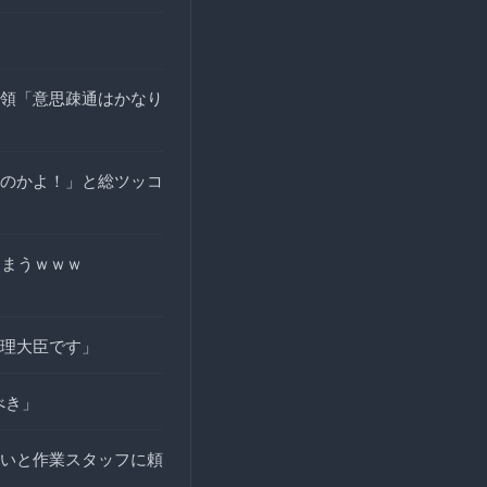
領「意思疎通はかなり
のかよ！」と総ツッコ
しまうｗｗｗ
理大臣です」
べき」
いと作業スタッフに頼