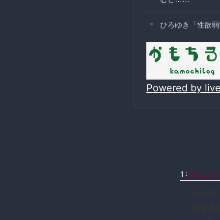
ひろゆき「性欲弱
Powered by li
1
:
moccos
[bq 
源省高官