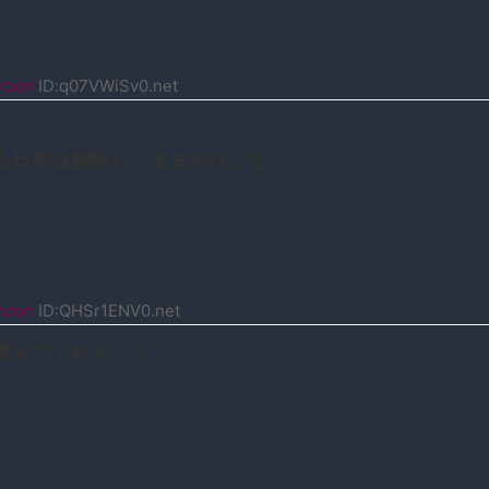
noon
ID:q07VWiSv0.net
も日本は解除しとままやけどな
noon
ID:QHSr1ENV0.net
教えてくれメンス