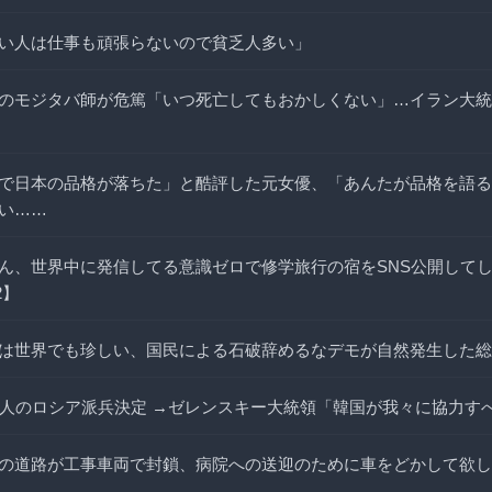
い人は仕事も頑張らないので貧乏人多い」
のモジタバ師が危篤「いつ死亡してもおかしくない」…イラン大統
で日本の品格が落ちた」と酷評した元女優、「あんたが品格を語る
い……
ん、世界中に発信してる意識ゼロで修学旅行の宿をSNS公開して
2】
は世界でも珍しい、国民による石破辞めるなデモが自然発生した総
万人のロシア派兵決定 →ゼレンスキー大統領「韓国が我々に協力す
の道路が工事車両で封鎖、病院への送迎のために車をどかして欲し