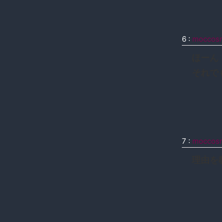
6
:
moccos
ほーん
それで
7
:
moccos
理由を