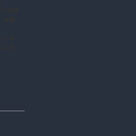
e-
輸出の優遇
。産業
いて決
には言