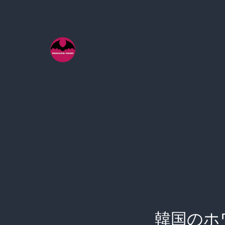
コ
ン
テ
ン
ツ
へ
ス
キ
ッ
プ
韓国のホ