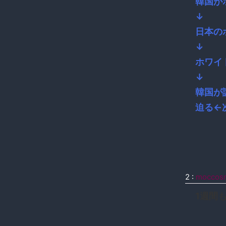
韓国が
↓
日本の
↓
ホワイ
↓
韓国が
迫る←
2
:
moccos
1週間