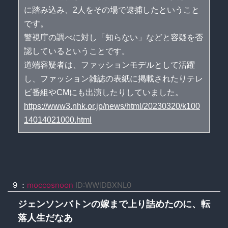
に踏み込み、2人をその場で逮捕したということ
です。
警視庁の調べに対し「知らない」などと容疑を否
認しているということです。
道端容疑者は、ファッションモデルとして活躍
し、ファッション雑誌の表紙に掲載されたりテレ
ビ番組やCMにも出演したりしていました。
https://www3.nhk.or.jp/news/html/20230320/k100
14014021000.html
9 ：
moccosnoon
ID:WWlDBXNL0
ジェンソンバトンの嫁まで上り詰めたのに、転
落人生だなあ