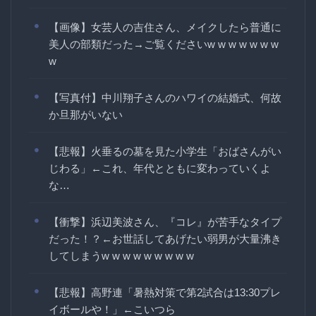
【画像】女芸人の吉住さん、メイクしたら普通に
美人の部類だった→ご覧くださいw w w w w w w
w
【写真付】中川翔子さんのハワイの結婚式、何故
か旦那がいない
【悲報】火垂るの墓を見た小学生「おばさんがい
じわる」←これ、年代とともに変わっていくよ
な…
【衝撃】浜辺美波さん、『コレ』が苦手なタイプ
だった！？←お世話してあげたい弱男が大量沸き
してしまうw w w w w w w w w
【悲報】高野連「暑熱対策で第2試合は13:30プレ
イボールや！」←こいつら