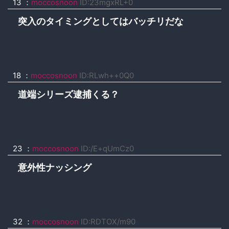
13 ：
moccosnoon
ID:23mgxRL+0
突入のタイミングとしてはバッチリだな
18 ：
moccosnoon
ID:RLwh++0Q0
道端シリーズ逮捕くる？
23 ：
moccosnoon
ID:/E+qUmCz0
意外性ナッシング
32 ：
moccosnoon
ID:RDTOX/m90