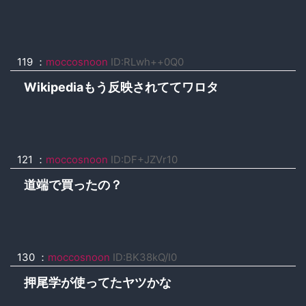
119 ：
moccosnoon
ID:RLwh++0Q0
Wikipediaもう反映されててワロタ
121 ：
moccosnoon
ID:DF+JZVr10
道端で買ったの？
130 ：
moccosnoon
ID:BK38kQ/I0
押尾学が使ってたヤツかな