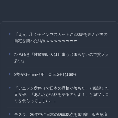
【えぇ…】シャインマスカット約200房を盗んだ男の
自宅を調べた結果ｗｗｗｗｗｗｗｗ
ひろゆき「性欲弱い人は仕事も頑張らないので貧乏人
多い」
8割がGemini利用、ChatGPTは68%
「アニソン盆祭りで日本の品格が落ちた」と酷評した
元女優、「あんたが品格を語るのかよ！」と総ツッコ
ミを食らってしまい……
テスラ、26年中に日本の納車拠点を6割増 販売急増