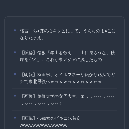
格言「ち●ぽの心をクビにして、うんちのま●こに
なりたまえ」
【議論】儒教「年上を敬え、目上に逆らうな、秩
序を守れ」←これが東アジアに残したもの
【朗報】秋田県、オイルマネーが転がり込んでガ
チで東北最強へｗｗｗｗｗｗｗｗｗｗｗｗ
【画像】創価大学の女子大生、エッッッッッッッ
ッッッッッッッッッ！
【画像】45歳女のビキニ水着姿
wwwwwwwwwwwwwww