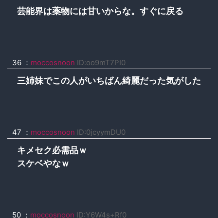
芸能界は薬物には甘いからな。すぐに戻る
36 ：
moccosnoon
ID:oo9mT7PI0
三姉妹でこの人がいちばん綺麗だった気がした
47 ：
moccosnoon
ID:0jcyymDU0
キメセク必需品ｗ
スケベやなｗ
50 ：
moccosnoon
ID:Y6W4s+Rf0