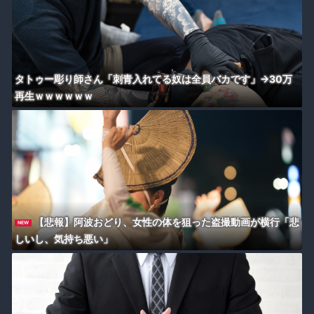
タトゥー彫り師さん「刺青入れてる奴は全員バカです」→30万
再生ｗｗｗｗｗｗ
【悲報】阿波おどり、女性の体を狙った盗撮動画が横行「悲
NEW
しいし、気持ち悪い」