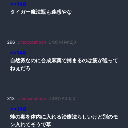
>>148
タイガー魔法瓶も迷惑やな
296 ：
moccosnoon
ID:O5NHvn2j0
>>148
自然派なのに合成麻薬で捕まるのは筋が通って
ねぇだろ
313 ：
moccosnoon
ID:DO2A3t5j0
>>148
蛙の毒を体内に入れる治療法らしいけど別のモ
ン入れてそうで草