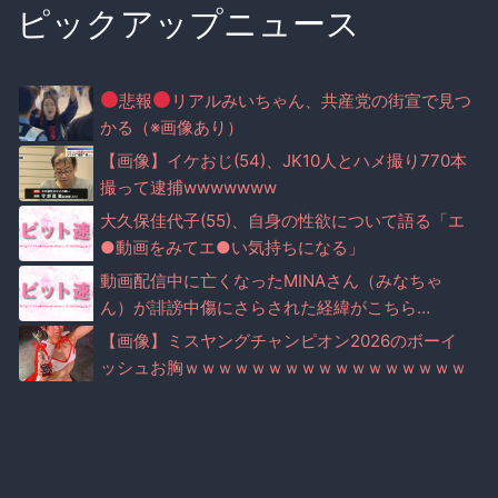
ピックアップニュース
悲報
リアルみいちゃん、共産党の街宣で見つ
かる（※画像あり）
【画像】イケおじ(54)、JK10人とハメ撮り770本
撮って逮捕wwwwwww
大久保佳代子(55)、自身の性欲について語る「エ
●動画をみてエ●い気持ちになる」
動画配信中に亡くなったMINAさん（みなちゃ
ん）が誹謗中傷にさらされた経緯がこちら…
【画像】ミスヤングチャンピオン2026のボーイ
ッシュお胸ｗｗｗｗｗｗｗｗｗｗｗｗｗｗｗｗｗ
ｗｗｗ