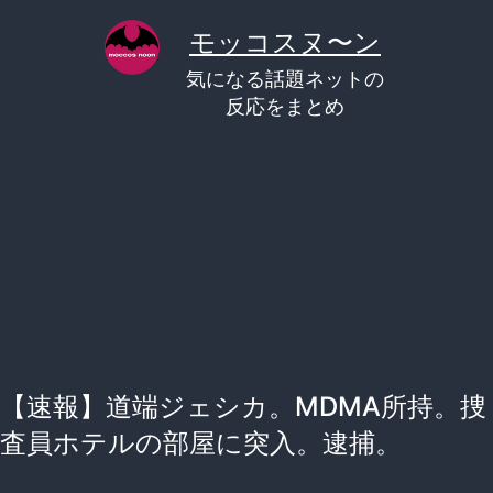
コ
モッコスヌ〜ン
ン
気になる話題ネットの
テ
反応をまとめ
ン
ツ
へ
ス
キ
ッ
プ
【速報】道端ジェシカ。MDMA所持。捜
査員ホテルの部屋に突入。逮捕。