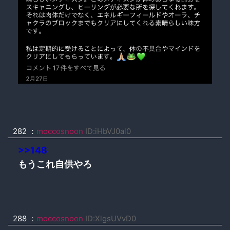
282 ：
moccosnoon
ID:iHbVJ0al0
>>148
もうこれ自供やろ
288 ：
moccosnoon
ID:XlgsUVvD0