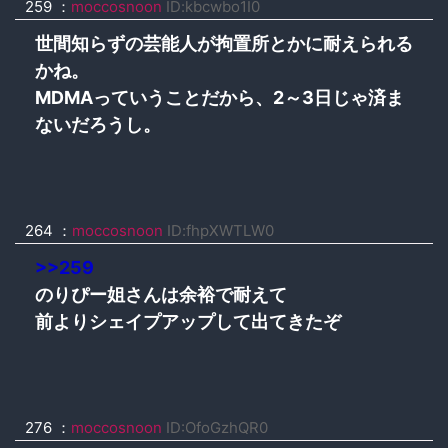
259 ：
moccosnoon
ID:kbcwbo1I0
世間知らずの芸能人が拘置所とかに耐えられる
かね。
MDMAっていうことだから、2～3日じゃ済ま
ないだろうし。
264 ：
moccosnoon
ID:fhpXWTLW0
>>259
のりぴー姐さんは余裕で耐えて
前よりシェイプアップして出てきたぞ
276 ：
moccosnoon
ID:OfoGzhQR0