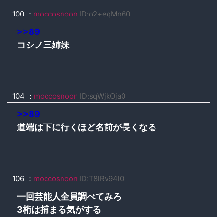
100 ：
moccosnoon
ID:o2+eqMn60
>>89
コシノ三姉妹
104 ：
moccosnoon
ID:sqWjkOja0
>>89
道端は下に行くほど名前が長くなる
106 ：
moccosnoon
ID:T8lRv94l0
一回芸能人全員調べてみろ
3桁は捕まる気がする