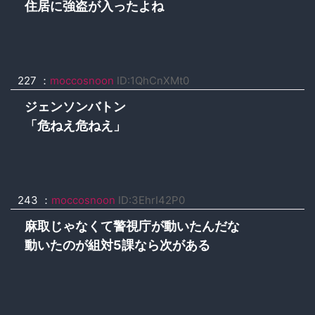
住居に強盗が入ったよね
227 ：
moccosnoon
ID:1QhCnXMt0
ジェンソンバトン
「危ねえ危ねえ」
243 ：
moccosnoon
ID:3EhrI42P0
麻取じゃなくて警視庁が動いたんだな
動いたのが組対5課なら次がある