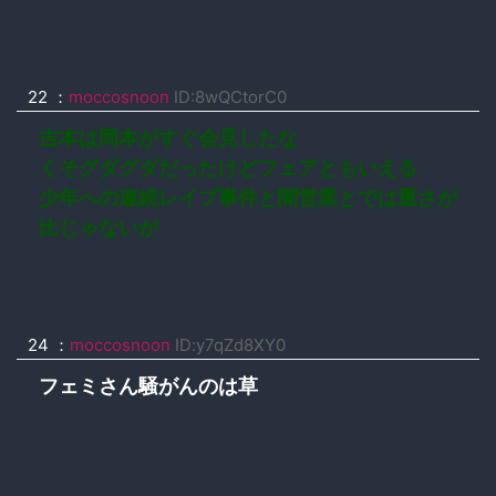
22 ：
moccosnoon
ID:8wQCtorC0
吉本は岡本がすぐ会見したな
くそグダグダだったけどフェアともいえる
少年への連続レイプ事件と闇営業とでは重さが
比じゃないが
24 ：
moccosnoon
ID:y7qZd8XY0
フェミさん騒がんのは草