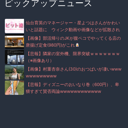
ピックアップニュース
仙台育英のマネージャー・星よつはさんがかわい
いと話題に ウィンク動画や画像などが拡散され
る（※画像・動画あり）
【画像】部活帰りのJKが腹ペコでやってくる店の
唐揚げ定食(980円)がこれ
【悲報】隣家の室外機、限界突破ｗｗｗｗｗｗｗ
（※画像あり）
【画像】村重杏奈さん(30)のおつぱいが凄いwww
wwwwwwwww
【悲報】ディズニーのおいなり巻（600円）、卑
猥すぎて賛否両論wwwwwwwwwwww