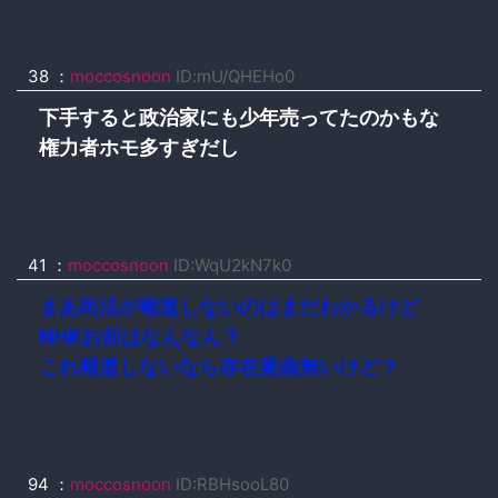
38 ：
moccosnoon
ID:mU/QHEHo0
下手すると政治家にも少年売ってたのかもな
権力者ホモ多すぎだし
41 ：
moccosnoon
ID:WqU2kN7k0
まあ民法が報道しないのはまだわかるけど
NHKお前はなんなん？
これ報道しないなら存在意義無いけど？
94 ：
moccosnoon
ID:RBHsooL80