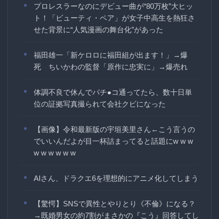
プロレスラーなのにデビュー曲が“80万枚”大ヒッ
ト！「ビューティ・ペア」が女子中高生を熱狂さ
せた背景に“人気漫画の舞台化”があった
福田雄一「新ケロロに福田組が出ます！」→爆
死 ちいかわの監督「原作に忠実に」→爆売れ
体調不良で休んでパチ●コ通ってたら、数十日単
位の証拠写真撮られて会社クビになった
【画像】令和最新版の宇垣美里さん←こう言うの
でいいんだよが目一杯詰まってると話題にw w w
w w w w w w
AIさん、ドラクエ6を理想的にアニメ化してしまう
【驚愕】SNSで異性とやりとり《不倫》になる？
→既婚男女の約7割がまさかの『こう』回答してし