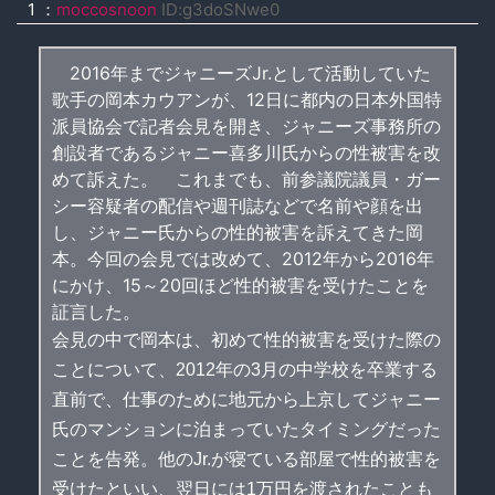
1 ：
moccosnoon
ID:g3doSNwe0
2016年までジャニーズJr.として活動していた
歌手の岡本カウアンが、12日に都内の日本外国特
派員協会で記者会見を開き、ジャニーズ事務所の
創設者であるジャニー喜多川氏からの性被害を改
めて訴えた。 これまでも、前参議院議員・ガー
シー容疑者の配信や週刊誌などで名前や顔を出
し、ジャニー氏からの性的被害を訴えてきた岡
本。今回の会見では改めて、2012年から2016年
にかけ、15～20回ほど性的被害を受けたことを
証言した。
会見の中で岡本は、初めて性的被害を受けた際の
ことについて、2012年の3月の中学校を卒業する
直前で、仕事のために地元から上京してジャニー
氏のマンションに泊まっていたタイミングだった
ことを告発。他のJr.が寝ている部屋で性的被害を
受けたといい、翌日には1万円を渡されたことも