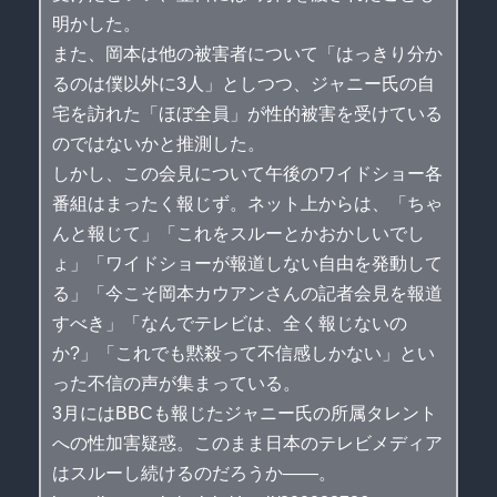
明かした。
また、岡本は他の被害者について「はっきり分か
るのは僕以外に3人」としつつ、ジャニー氏の自
宅を訪れた「ほぼ全員」が性的被害を受けている
のではないかと推測した。
しかし、この会見について午後のワイドショー各
番組はまったく報じず。ネット上からは、「ちゃ
んと報じて」「これをスルーとかおかしいでし
ょ」「ワイドショーが報道しない自由を発動して
る」「今こそ岡本カウアンさんの記者会見を報道
すべき」「なんでテレビは、全く報じないの
か?」「これでも黙殺って不信感しかない」とい
った不信の声が集まっている。
3月にはBBCも報じたジャニー氏の所属タレント
への性加害疑惑。このまま日本のテレビメディア
はスルーし続けるのだろうか――。