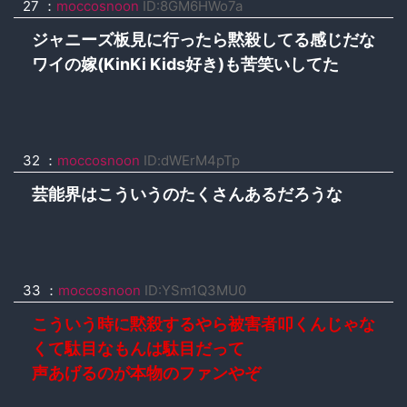
27 ：
moccosnoon
ID:8GM6HWo7a
ジャニーズ板見に行ったら黙殺してる感じだな
ワイの嫁(KinKi Kids好き)も苦笑いしてた
32 ：
moccosnoon
ID:dWErM4pTp
芸能界はこういうのたくさんあるだろうな
33 ：
moccosnoon
ID:YSm1Q3MU0
こういう時に黙殺するやら被害者叩くんじゃな
くて駄目なもんは駄目だって
声あげるのが本物のファンやぞ