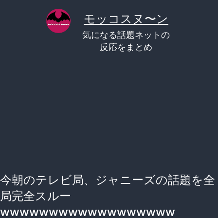
コ
モッコスヌ〜ン
ン
気になる話題ネットの
テ
反応をまとめ
ン
ツ
へ
ス
キ
ッ
プ
今朝のテレビ局、ジャニーズの話題を全
局完全スルー
wwwwwwwwwwwwwwwwww