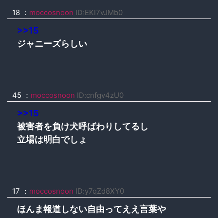
18 ：
moccosnoon
ID:EKI7vJMb0
>>15
ジャニーズらしい
45 ：
moccosnoon
ID:cnfgv4zU0
>>15
被害者を負け犬呼ばわりしてるし
立場は明白でしょ
17 ：
moccosnoon
ID:y7qZd8XY0
ほんま報道しない自由ってええ言葉や