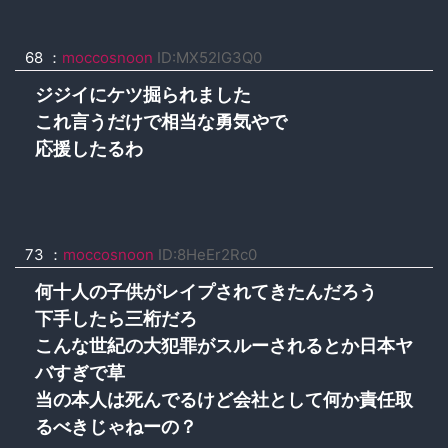
68 ：
moccosnoon
ID:MX52lG3Q0
ジジイにケツ掘られました
これ言うだけで相当な勇気やで
応援したるわ
73 ：
moccosnoon
ID:8HeEr2Rc0
何十人の子供がレイプされてきたんだろう
下手したら三桁だろ
こんな世紀の大犯罪がスルーされるとか日本ヤ
バすぎで草
当の本人は死んでるけど会社として何か責任取
るべきじゃねーの？