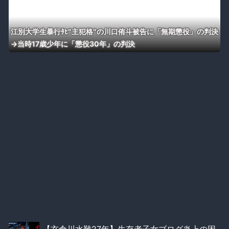
江別大学生暴行ﾀﾋ″主犯格″の川口侑斗被告に「無期懲役」の判決
→当時17歳少年に「懲役30年」の判決
【玄倉川水難27年】生存者子女ブログ炎上の因