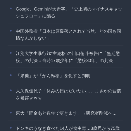
Google、Geminiが大赤字、「史上初のマイナスキャッ
シュフロー」に陥る
中国外務省「日本は原爆落とされて当然。どの国も同
情なんかしない」
江別大学生暴行ﾀﾋ″主犯格″の川口侑斗被告に「無期懲
役」の判決→当時17歳少年に「懲役30年」の判決
「果糖」が「がん転移」を促すと判明
大久保佳代子「休みの日はだいたい…」まさかの習慣
を暴露ｗｗｗ
東大「貯金あと数年で尽きます」→研究者削減へ…
ドンキのうなぎ食べた14人が食中毒…3歳児から75歳