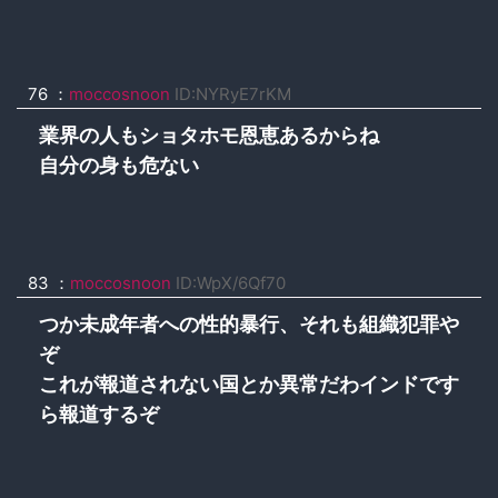
76 ：
moccosnoon
ID:NYRyE7rKM
業界の人もショタホモ恩恵あるからね
自分の身も危ない
83 ：
moccosnoon
ID:WpX/6Qf70
つか未成年者への性的暴行、それも組織犯罪や
ぞ
これが報道されない国とか異常だわインドです
ら報道するぞ