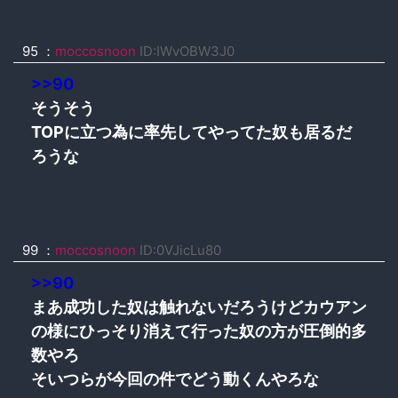
95 ：
moccosnoon
ID:IWvOBW3J0
>>90
そうそう
TOPに立つ為に率先してやってた奴も居るだ
ろうな
99 ：
moccosnoon
ID:0VJicLu80
>>90
まあ成功した奴は触れないだろうけどカウアン
の様にひっそり消えて行った奴の方が圧倒的多
数やろ
そいつらが今回の件でどう動くんやろな